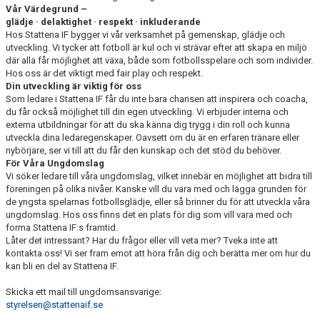
Vår Värdegrund –
glädje · delaktighet · respekt · inkluderande
Hos Stattena IF bygger vi vår verksamhet på gemenskap, glädje och
utveckling. Vi tycker att fotboll är kul och vi strävar efter att skapa en miljö
där alla får möjlighet att växa, både som fotbollsspelare och som individer.
Hos oss är det viktigt med fair play och respekt.
Din utveckling är viktig för oss
Som ledare i Stattena IF får du inte bara chansen att inspirera och coacha,
du får också möjlighet till din egen utveckling. Vi erbjuder interna och
externa utbildningar för att du ska känna dig trygg i din roll och kunna
utveckla dina ledaregenskaper. Oavsett om du är en erfaren tränare eller
nybörjare, ser vi till att du får den kunskap och det stöd du behöver.
För Våra Ungdomslag
Vi söker ledare till våra ungdomslag, vilket innebär en möjlighet att bidra till
föreningen på olika nivåer. Kanske vill du vara med och lägga grunden för
de yngsta spelarnas fotbollsglädje, eller så brinner du för att utveckla våra
ungdomslag. Hos oss finns det en plats för dig som vill vara med och
forma Stattena IF:s framtid.
Låter det intressant? Har du frågor eller vill veta mer? Tveka inte att
kontakta oss! Vi ser fram emot att höra från dig och berätta mer om hur du
kan bli en del av Stattena IF.
Skicka ett mail till ungdomsansvarige:
styrelsen@stattenaif.se