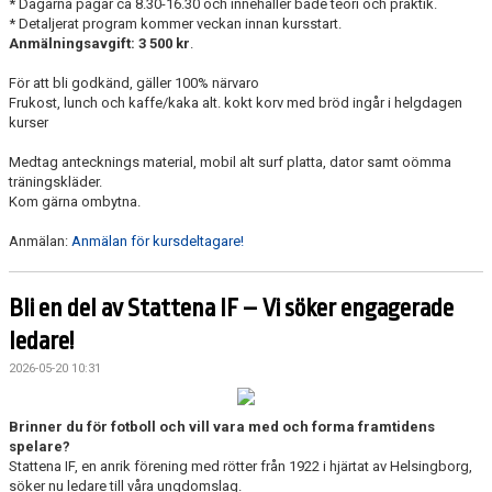
* Dagarna pågår ca 8.30-16.30 och innehåller både teori och praktik.
DOMARE, MATCHER.
* Detaljerat program kommer veckan innan kursstart.
Anmälningsavgift: 3 500 kr
.
AVGIFTER
För att bli godkänd, gäller 100% närvaro
Frukost, lunch och kaffe/kaka alt. kokt korv med bröd ingår i helgdagen
FÖRENINGSSHOP
kurser
KONTAKT
Medtag antecknings material, mobil alt surf platta, dator samt oömma
träningskläder.
Kom gärna ombytna.
STATTENA CUP
Anmälan:
Anmälan för kursdeltagare!
INTRESSEANMÄLAN SOM TRÄNARE/LEDARE
INTRESSEANMÄLAN MEDLEM/SPELARE
Bli en del av Stattena IF – Vi söker engagerade
ledare!
2026-05-20 10:31
Brinner du för fotboll och vill vara med och forma framtidens
spelare?
Stattena IF, en anrik förening med rötter från 1922 i hjärtat av Helsingborg,
söker nu ledare till våra ungdomslag.