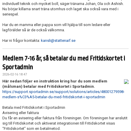
individuell teknik och mycket boll, säger tränarna Johan, Ola och Ashish.
Nu börjar killarna snart träna utomhus och laget ska också vara med i
seriespel.
Har du en mamma eller pappa som vill hjälpa till som ledare eller
lagförälder så är de också välkomna.
Har ni frågor kontakta:
kansli@stattenaif.se
Medlem 7-16 år, så betalar du med Fritidskortet i
Sportadmin
2026-02-16 18:47
Här nedan följer en instruktion kring hur du som medlem
(målsman) betalar med Fritidskortet i Sportadmin.
https://support.sportadmin.se/support/solutions/articles/48001279598-
medlem-s%C3%A5-betalar-du-med-fritidskortet-i-sportadmin
Betala med Fritidskortet i Sportadmin
Avisering eller faktura
Du får en avisering eller faktura från föreningen. Om föreningen har anslutit
sig till Fritidskortet och aktiverat integrationen till Fritidskortet visas
“Fritidskortet” som en betalmetod.