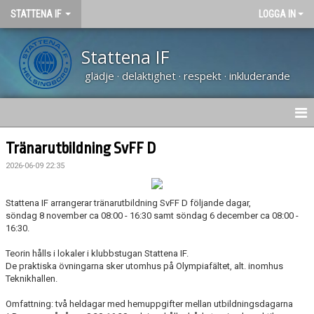
STATTENA IF
LOGGA IN
Stattena IF
glädje · delaktighet · respekt · inkluderande
HEM
Tränarutbildning SvFF D
2026-06-09 22:35
NYHETER
OM KLUBBEN
Stattena IF arrangerar tränarutbildning SvFF D följande dagar,
söndag 8 november ca 08:00 - 16:30 samt söndag 6 december ca 08:00 -
16:30.
KALENDER
Teorin hålls i lokaler i klubbstugan Stattena IF.
VÅRA LAG
De praktiska övningarna sker utomhus på Olympiafältet, alt. inomhus
Teknikhallen.
SPONSORER
Omfattning: två heldagar med hemuppgifter mellan utbildningsdagarna