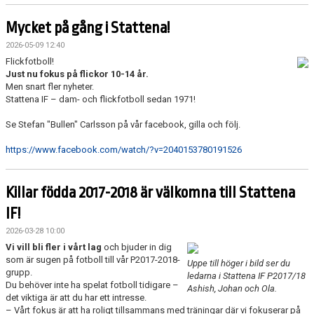
Mycket på gång i Stattena!
2026-05-09 12:40
Flickfotboll!
Just nu fokus på flickor 10-14 år.
Men snart fler nyheter.
Stattena IF – dam- och flickfotboll sedan 1971!
Se Stefan "Bullen" Carlsson på vår facebook, gilla och följ.
https://www.facebook.com/watch/?v=2040153780191526
Killar födda 2017-2018 är välkomna till Stattena
IF!
2026-03-28 10:00
Vi vill bli fler i vårt lag
och bjuder in dig
som är sugen på fotboll till vår P2017-2018-
Uppe till höger i bild ser du
grupp.
ledarna i Stattena IF P2017/18
Du behöver inte ha spelat fotboll tidigare –
Ashish, Johan och Ola.
det viktiga är att du har ett intresse.
– Vårt fokus är att ha roligt tillsammans med träningar där vi fokuserar på