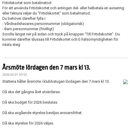
Fritidskortet som betalmetod
För att använda Fritidskortet och antingen del- eller helbetala en avisering
eller faktura väljer du "Fritidskortet" som betalmetod.
Du behöver därefter fylla i:
- Vårdnadshavares personnummer (obligatorisk)
- Barn personnummer (frivilligt)
Scrolla längst ner på sidan och tryck på knappen “Till Fritidskortet”. Du
kommer därefter slussas till Fritidskortet och E-hälsomyndigheten för
nästa steg.
Årsmöte lördagen den 7 mars kl 13.
2026-02-01 09:55
Stattena håller årsmöte i klubbstugan lördagen den 7 mars kl 13.
Då ska det gångna året utvärderas.
Då ska budget för 2026 beslutas.
Då ska avgående styrelse beviljas ansvarsfrihet.
Då ska styrelse för 2026 väljas.