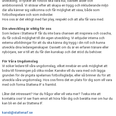
utveckling. Vi tycker att fotboll ska vara kul, oavsett ålder och
DOMARE, MATCHER.
ambitionsnivå. Vi strävar efter att skapa en trygg och inkluderande miljö
där alla känner sig välkomna och får möjlighet att växa, både som
fotbollsspelare och som individer.
AVGIFTER
Hos oss är det viktigt med fair play, respekt och att alla får vara med.
FÖRENINGSSHOP
Din utveckling är viktig för oss
Som ledare i Stattena IF får du inte bara chansen att inspirera och coacha,
KONTAKT
du får också möjlighet till din egen utveckling. Vi erbjuder interna och
externa utbildningar för att du ska känna dig trygg i din roll och kunna
utveckla dina ledaregenskaper. Oavsett om du är en erfaren tränare eller
STATTENA CUP
nybörjare, ser vi till att du får den kunskap och det stöd du behöver.
INTRESSEANMÄLAN SOM TRÄNARE/LEDARE
För Våra Ungdomslag
Vi söker ledare till våra ungdomslag, vilket innebär en unik möjlighet att
bidra till föreningen på olika nivåer. Kanske vill du vara med och lägga
INTRESSEANMÄLAN MEDLEM/SPELARE
grunden för de yngsta spelarnas fotbollsglädje, eller så brinner du för att
utveckla våra ungdomslag. Hos oss finns det en plats för dig som vill vara
med och forma Stattena IF:s framtid.
Låter det intressant? Har du frågor eller vill veta mer? Tveka inte att
kontakta oss! Vi ser fram emot att höra från dig och berätta mer om hur du
kan bli en del av Stattena IF.
kansli@stattenaif.se