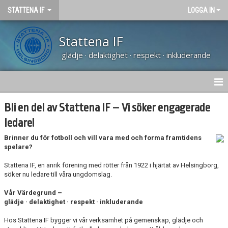
STATTENA IF
LOGGA IN
Stattena IF
glädje · delaktighet · respekt · inkluderande
HEM
Bli en del av Stattena IF – Vi söker engagerade
ledare!
NYHETER
Brinner du för fotboll och vill vara med och forma framtidens
spelare?
OM KLUBBEN
Stattena IF, en anrik förening med rötter från 1922 i hjärtat av Helsingborg,
KALENDER
söker nu ledare till våra ungdomslag.
Vår Värdegrund –
VÅRA LAG
glädje · delaktighet · respekt · inkluderande
SPONSORER
Hos Stattena IF bygger vi vår verksamhet på gemenskap, glädje och