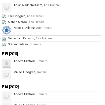
DOMARE, MATCHER.
Adian Nadhem Karim
, Ass Tränare
AVGIFTER
Ella Lindgren
, Ass Tränare
Mateld Mardo
, Ass Tränare
FÖRENINGSSHOP
Nadia El Allaoui
, Ass Tränare
KONTAKT
Sebastian Jönsson
, Ass Tränare
STATTENA CUP
Stefan Carlsson
, Tränare
P15 (2011)
INTRESSEANMÄLAN SOM TRÄNARE/LEDARE
Anders Ullström
, Tränare
INTRESSEANMÄLAN MEDLEM/SPELARE
Mikael Lindgren
, Tränare
P14 (2012)
Anders Ullström
, Tränare