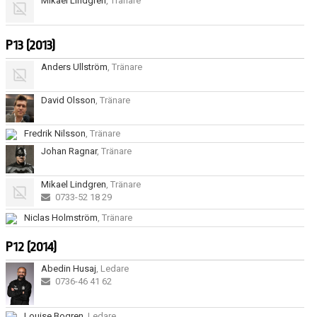
Mikael Lindgren
, Tränare
P13 (2013)
Anders Ullström
, Tränare
David Olsson
, Tränare
Fredrik Nilsson
, Tränare
Johan Ragnar
, Tränare
Mikael Lindgren
, Tränare
0733-52 18 29
Niclas Holmström
, Tränare
P12 (2014)
Abedin Husaj
, Ledare
0736-46 41 62
Louise Bogren
, Ledare