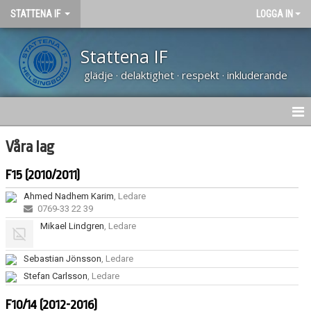
STATTENA IF
LOGGA IN
Stattena IF
glädje · delaktighet · respekt · inkluderande
HEM
Våra lag
NYHETER
F15 (2010/2011)
Ahmed Nadhem Karim
, Ledare
OM KLUBBEN
0769-33 22 39
Mikael Lindgren
, Ledare
KALENDER
Sebastian Jönsson
, Ledare
VÅRA LAG
Stefan Carlsson
, Ledare
SPONSORER
F10/14 (2012-2016)