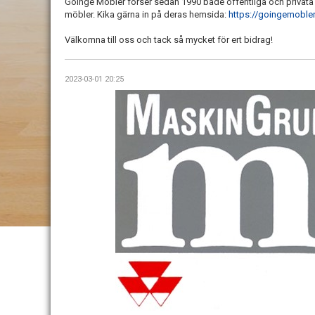
Göinge Möbler förser sedan 1990 både offentliga och privat
möbler. Kika gärna in på deras hemsida:
https://goingemobler
Välkomna till oss och tack så mycket för ert bidrag!
2023-03-01 20:25