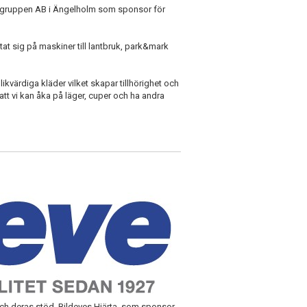
ngruppen AB i Ängelholm som sponsor för
at sig på maskiner till lantbruk, park&mark
ikvärdiga kläder vilket skapar tillhörighet och
att vi kan åka på läger, cuper och ha andra
ch deras stöd, Bildeves Hjärta, som sponsor