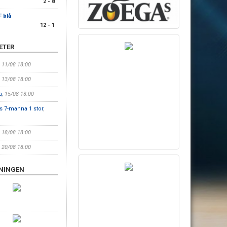
2 - 8
F blå
12 - 1
ETER
, 11/08 18:00
, 13/08 18:00
a
, 15/08 13:00
äs 7-manna 1 stor
,
, 18/08 18:00
, 20/08 18:00
ENINGEN