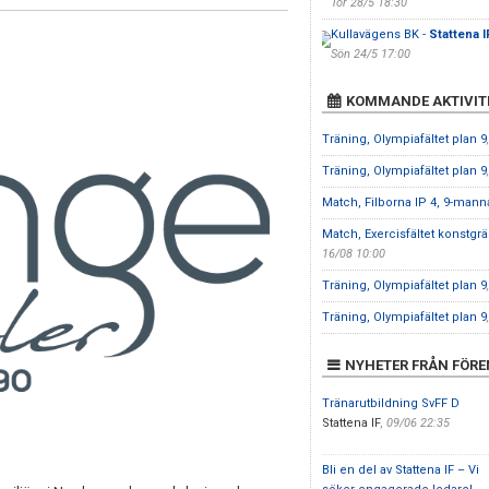
Tor 28/5 18:30
Kullavägens BK -
Stattena I
Sön 24/5 17:00
KOMMANDE AKTIVIT
Träning, Olympiafältet plan 9
Träning, Olympiafältet plan 9
Match, Filborna IP 4, 9-mann
Match, Exercisfältet konstgr
16/08 10:00
Träning, Olympiafältet plan 9
Träning, Olympiafältet plan 9
NYHETER FRÅN FÖR
Tränarutbildning SvFF D
Stattena IF
,
09/06 22:35
Bli en del av Stattena IF – Vi