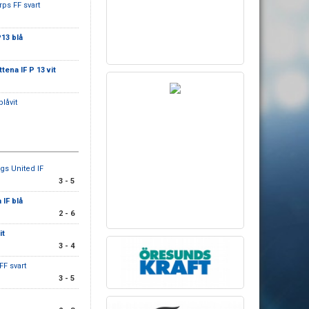
rps FF svart
P13 blå
ttena IF P 13 vit
blåvit
gs United IF
3 - 5
 IF blå
2 - 6
it
3 - 4
FF svart
3 - 5