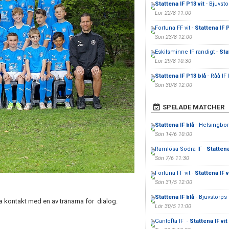
Stattena IF P13 vit
- Bjuvsto
Lör 22/8 11:00
Fortuna FF vit -
Stattena IF 
Sön 23/8 12:00
Eskilsminne IF randigt -
Sta
Lör 29/8 10:30
Stattena IF P13 blå
- Råå IF 
Sön 30/8 12:00
SPELADE MATCHER
Stattena IF blå
- Helsingbor
Sön 14/6 10:00
Ramlösa Södra IF -
Stattena
Sön 7/6 11:30
Fortuna FF vit -
Stattena IF v
Sön 31/5 12:00
Stattena IF blå
- Bjuvstorps 
rna kontakt med en av tränarna för dialog.
Lör 30/5 11:00
Gantofta IF -
Stattena IF vit