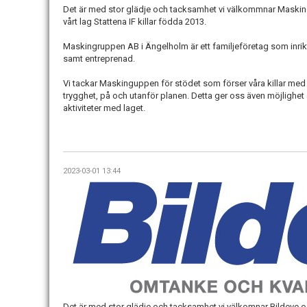
Det är med stor glädje och tacksamhet vi välkommnar Maski
vårt lag Stattena IF killar födda 2013.
Maskingruppen AB i Ängelholm är ett familjeföretag som inrikt
samt entreprenad.
Vi tackar Maskinguppen för stödet som förser våra killar med l
trygghet, på och utanför planen. Detta ger oss även möjlighet 
aktiviteter med laget.
2023-03-01 13:44
Det är med stor glädje och tacksamhet vi välkomnar Bildeve o