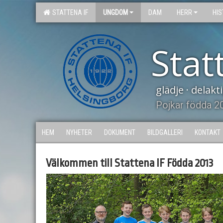
STATTENA IF
UNGDOM
DAM
HERR
HIS
Stat
glädje · delak
Pojkar födda 2
HEM
NYHETER
DOKUMENT
BILDGALLERI
KONTAKT
Välkommen till Stattena IF Födda 2013