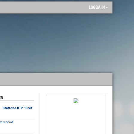
"
LOGGA IN
ER
 -
Stattena IF P 13 vit
m vinröd