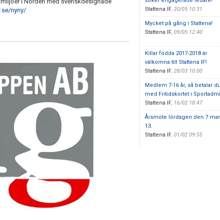
söker engagerade ledare!
a miljöer i Norden med svenskdesignade
Stattena IF
,
20/05 10:31
.se/nyny/
Mycket på gång i Stattena!
Stattena IF
,
09/05 12:40
Killar födda 2017-2018 är
välkomna till Stattena IF!
Stattena IF
,
28/03 10:00
Medlem 7-16 år, så betalar d
med Fritidskortet i Sportadm
Stattena IF
,
16/02 18:47
Årsmöte lördagen den 7 mar
13.
Stattena IF
,
01/02 09:55