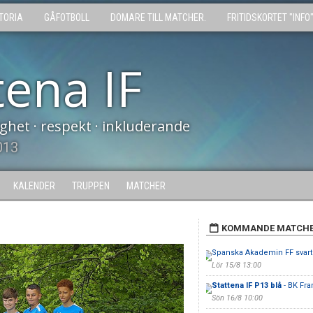
TORIA
GÅFOTBOLL
DOMARE TILL MATCHER.
FRITIDSKORTET "INFO
tena IF
tighet · respekt · inkluderande
013
KALENDER
TRUPPEN
MATCHER
KOMMANDE MATCH
Spanska Akademin FF svart
Lör 15/8 13:00
Stattena IF P13 blå
- BK Fra
Sön 16/8 10:00