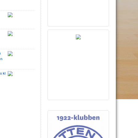
u
in
s kl