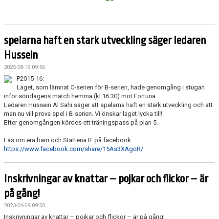
KONTAKT
spelarna haft en stark utveckling säger ledaren
Hussein
2025-08-16 09:56
P2015-16:
Laget, som lämnat C-serien för B-serien, hade genomgång i stugan
inför söndagens match hemma (kl 16.30) mot Fortuna.
Ledaren Hussein Al Sahi säger att spelarna haft en stark utveckling och att
man nu vill prova spel i B-serien. Vi önskar laget lycka till!
Efter genomgången kördes ett träningspass på plan 5.
Läs om era barn och Stattena IF på facebook
https://www.facebook.com/share/15As3XAgoR/
Inskrivningar av knattar – pojkar och flickor – är
på gång!
2023-04-09 09:50
Inskrivningar av knattar – pojkar och flickor – är på gång!