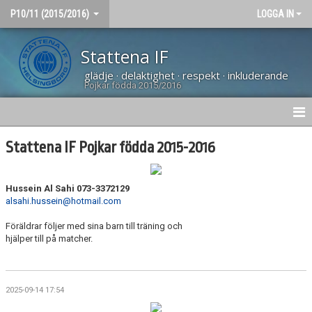
P10/11 (2015/2016)
LOGGA IN
Stattena IF
glädje · delaktighet · respekt · inkluderande
Pojkar födda 2015/2016
HEM
Stattena IF Pojkar födda 2015-2016
NYHETER
Hussein Al Sahi 073-3372129
MATCHER
alsahi.hussein@hotmail.com
Föräldrar följer med sina barn till träning och
KALENDER
hjälper till på matcher.
TRUPPEN
DOKUMENT
2025-09-14 17:54