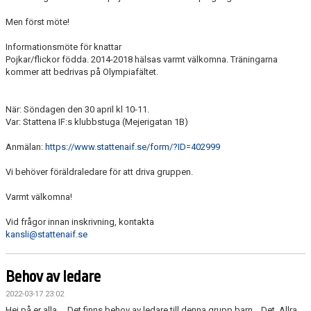
Men först möte!
Informationsmöte för knattar
Pojkar/flickor födda. 2014-2018 hälsas varmt välkomna. Träningarna
kommer att bedrivas på Olympiafältet.
När: Söndagen den 30 april kl 10-11.
Var: Stattena IF:s klubbstuga (Mejerigatan 1B)
Anmälan:
https://www.stattenaif.se/form/?ID=402999
Vi behöver föräldraledare för att driva gruppen.
Varmt välkomna!
Vid frågor innan inskrivning, kontakta
kansli@stattenaif.se
Behov av ledare
2022-03-17 23:02
Hej på er alla … Det finns behov av ledare till denna grupp barn .. Det. Allra