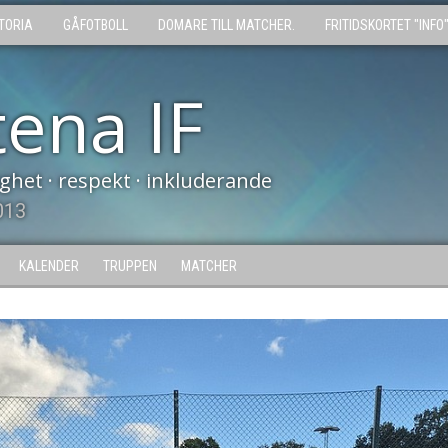
TORIA
GÅFOTBOLL
DOMARE TILL MATCHER.
FRITIDSKORTET "INFO
tena IF
tighet · respekt · inkluderande
013
KALENDER
TRUPPEN
MATCHER