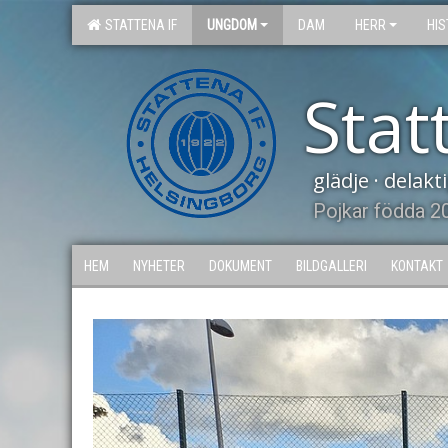
STATTENA IF
UNGDOM
DAM
HERR
HIS
Stat
glädje · delak
Pojkar födda 2
HEM
NYHETER
DOKUMENT
BILDGALLERI
KONTAKT