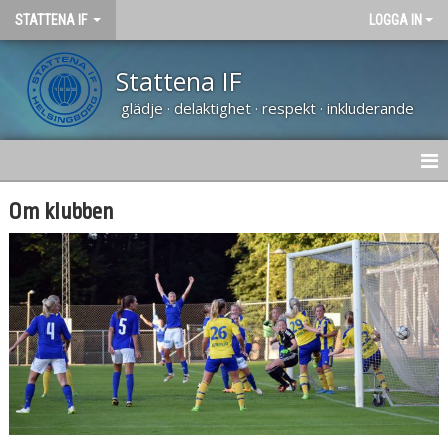
STATTENA IF
LOGGA IN
Stattena IF
glädje · delaktighet · respekt · inkluderande
HEM
Om klubben
NYHETER
OM KLUBBEN
KONTAKT
DOKUMENT
STYRELSEN