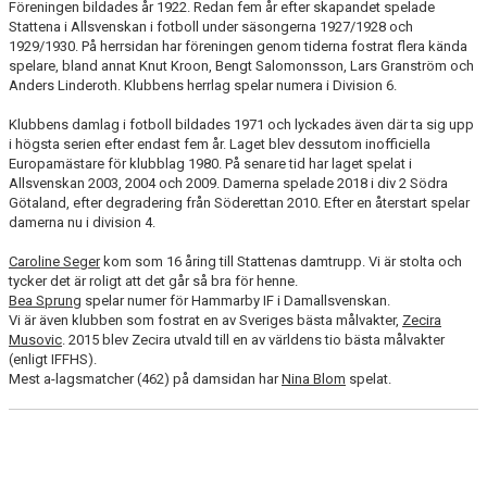
Föreningen bildades år 1922. Redan fem år efter skapandet spelade
LÄNKAR
Stattena i Allsvenskan i fotboll under säsongerna 1927/1928 och
1929/1930. På herrsidan har föreningen genom tiderna fostrat flera kända
INTEGRITET/GDPR
spelare, bland annat Knut Kroon, Bengt Salomonsson, Lars Granström och
Anders Linderoth. Klubbens herrlag spelar numera i Division 6.
STATTENA CUP 2024 BILDER
Klubbens damlag i fotboll bildades 1971 och lyckades även där ta sig upp
i högsta serien efter endast fem år. Laget blev dessutom inofficiella
KALENDER
Europamästare för klubblag 1980. På senare tid har laget spelat i
Allsvenskan 2003, 2004 och 2009. Damerna spelade 2018 i div 2 Södra
Götaland, efter degradering från Söderettan 2010. Efter en återstart spelar
VÅRA LAG
damerna nu i division 4.
SPONSORER
Caroline Seger
kom som 16 åring till Stattenas damtrupp. Vi är stolta och
tycker det är roligt att det går så bra för henne.
DOMARE, MATCHER.
Bea Sprung
spelar numer för Hammarby IF i Damallsvenskan.
Vi är även klubben som fostrat en av Sveriges bästa målvakter,
Zecira
Musovic
. 2015 blev Zecira utvald till en av världens tio bästa målvakter
AVGIFTER
(enligt IFFHS).
Mest a-lagsmatcher (462) på damsidan har
Nina Blom
spelat.
FÖRENINGSSHOP
KONTAKT
STATTENA CUP