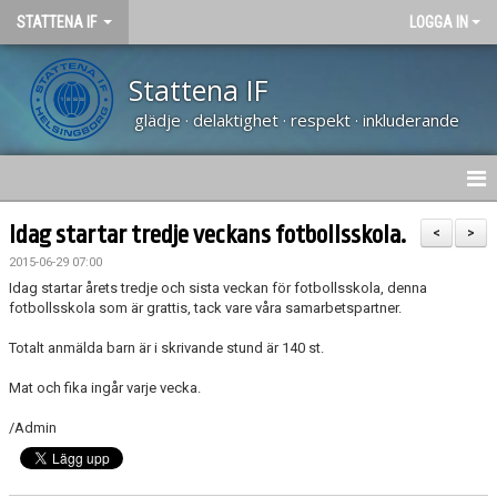
STATTENA IF
LOGGA IN
Stattena IF
glädje · delaktighet · respekt · inkluderande
HEM
Idag startar tredje veckans fotbollsskola.
<
>
2015-06-29 07:00
NYHETER
Idag startar årets tredje och sista veckan för fotbollsskola, denna
fotbollsskola som är grattis, tack vare våra samarbetspartner.
TRÄNARUTBILDNING SVFF D
Totalt anmälda barn är i skrivande stund är 140 st.
OM KLUBBEN
Mat och fika ingår varje vecka.
KALENDER
/Admin
VÅRA LAG