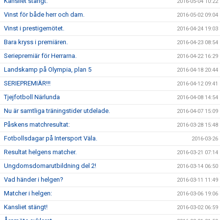
Kansliet stängt.
2016-05-04 10:22
Vinst för både herr och dam.
2016-05-02 09:04
Vinst i prestigemötet.
2016-04-24 19:03
Bara kryss i premiären.
2016-04-23 08:54
Seriepremiär för Herrarna.
2016-04-22 16:29
Landskamp på Olympia, plan 5
2016-04-18 20:44
SERIEPREMIÄR!!!
2016-04-12 09:41
Tjejfotboll Närlunda
2016-04-08 14:54
Nu är samtliga träningstider utdelade.
2016-04-07 15:09
Påskens matchresultat:
2016-03-28 15:48
Fotbollsdagar på Intersport Väla.
2016-03-26
Resultat helgens matcher.
2016-03-21 07:14
Ungdomsdomarutbildning del 2!
2016-03-14 06:50
Vad händer i helgen?
2016-03-11 11:49
Matcher i helgen:
2016-03-06 19:06
Kansliet stängt!
2016-03-02 06:59