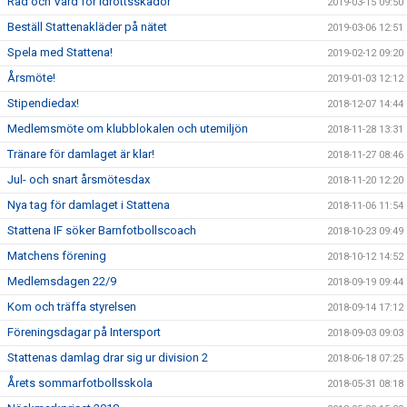
Råd och Vård för idrottsskador
2019-03-15 09:50
Beställ Stattenakläder på nätet
2019-03-06 12:51
Spela med Stattena!
2019-02-12 09:20
Årsmöte!
2019-01-03 12:12
Stipendiedax!
2018-12-07 14:44
Medlemsmöte om klubblokalen och utemiljön
2018-11-28 13:31
Tränare för damlaget är klar!
2018-11-27 08:46
Jul- och snart årsmötesdax
2018-11-20 12:20
Nya tag för damlaget i Stattena
2018-11-06 11:54
Stattena IF söker Barnfotbollscoach
2018-10-23 09:49
Matchens förening
2018-10-12 14:52
Medlemsdagen 22/9
2018-09-19 09:44
Kom och träffa styrelsen
2018-09-14 17:12
Föreningsdagar på Intersport
2018-09-03 09:03
Stattenas damlag drar sig ur division 2
2018-06-18 07:25
Årets sommarfotbollsskola
2018-05-31 08:18