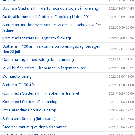
2022-12-24 13:00
Sponsra Stattena IF – därför ska du stödja vår förening!
2022-11-05 14:45
Du är välkommen till Stattena IF pojklag födda 2011
2022-10-09 18:00
Stattenas ungdomsverksamhet växer – nu behöver vi fler
2022-08-30 20:00
ledare!
Kom med i Stattena IF:s yngsta flicklag!
2022-08-08 13:26
Stattena IF 100 år – välkomna på föreningsdag lördagen
2022-07-04 09:53
den 23 juli
Damerna: laget med väldigt bra stämning!
2022-05-14 18:24
Vi vill bli fler ledare – kom med i vår gemenskap!
2022-03-08 09:21
Domarutbildning
2022-03-05 15:00
Stattena IF 100 ÅR
2022-01-20 21:00
Kom med i Stattena IF – vi söker fler tränare!
2021-12-29 16:00
Kom med i Stattena IF:s damlag!
2021-10-05 21:00
Pro Defendings höstlovs camp
2021-09-04 09:11
Stötta din förening (Intersport)
2021-09-02 16:08
”Jag har känt mig väldigt välkommen”
2021-08-06 12:01