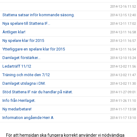
2014-12-16 11:52
Stattena satsar inför kommande säsong.
2014-12-15 12:40
Nya spelare till Stattena IF...
2014-12-11 17:02
Äntligen klar!
2014-12-11 16:58
Ny spelare klar för 2015
2014-12-11 16:57
Ytterliggare en spelare klar för 2015
2014-12-11 16:54
Damlaget förstärker...
2014-12-10 15:24
Ledarträff 11/12
2014-12-02 11:56
Träning och möte den 7/12
2014-12-02 11:47
Damlaget utslagna i DM.
2014-12-02 11:30
Stöd Stattena IF när du handlar på nätet.
2014-11-27 09:01
Info från Herrlaget.
2014-11-26 11:10
Ny medarbetare!
2014-11-17 13:58
Information angående Herr A
2014-11-17 13:10
Tack för ert stöd
2014-11-17 13:00
Stöd Stattena IF:s ungdomar genom Svenska Spel
För att hemsidan ska fungera korrekt använder vi nödvändiga
2014-02-03 08:30