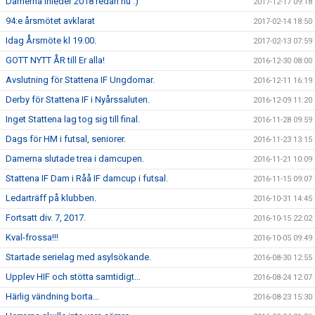
Damerna inleder 2018 redan nu :)
2017-12-17 09:18
94:e årsmötet avklarat
2017-02-14 18:50
Idag Årsmöte kl 19.00.
2017-02-13 07:59
GOTT NYTT ÅR till Er alla!
2016-12-30 08:00
Avslutning för Stattena IF Ungdomar.
2016-12-11 16:19
Derby för Stattena IF i Nyårssaluten.
2016-12-09 11:20
Inget Stattena lag tog sig till final.
2016-11-28 09:59
Dags för HM i futsal, seniorer.
2016-11-23 13:15
Damerna slutade trea i damcupen.
2016-11-21 10:09
Stattena IF Dam i Råå IF damcup i futsal.
2016-11-15 09:07
Ledarträff på klubben.
2016-10-31 14:45
Fortsatt div. 7, 2017.
2016-10-15 22:02
Kval-frossa!!!
2016-10-05 09:49
Startade serielag med asylsökande.
2016-08-30 12:55
Upplev HIF och stötta samtidigt...
2016-08-24 12:07
Härlig vändning borta...
2016-08-23 15:30