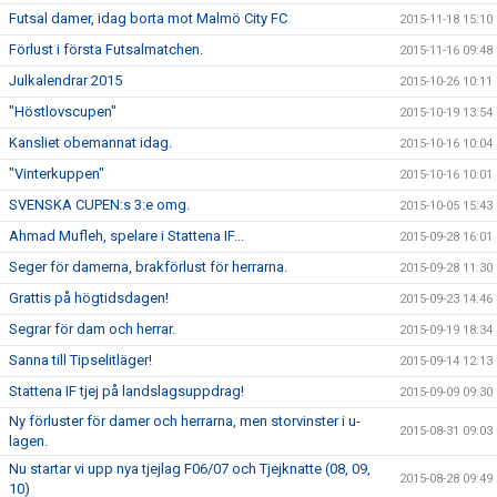
Futsal damer, idag borta mot Malmö City FC
2015-11-18 15:10
Förlust i första Futsalmatchen.
2015-11-16 09:48
Julkalendrar 2015
2015-10-26 10:11
"Höstlovscupen"
2015-10-19 13:54
Kansliet obemannat idag.
2015-10-16 10:04
"Vinterkuppen"
2015-10-16 10:01
SVENSKA CUPEN:s 3:e omg.
2015-10-05 15:43
Ahmad Mufleh, spelare i Stattena IF...
2015-09-28 16:01
Seger för damerna, brakförlust för herrarna.
2015-09-28 11:30
Grattis på högtidsdagen!
2015-09-23 14:46
Segrar för dam och herrar.
2015-09-19 18:34
Sanna till Tipselitläger!
2015-09-14 12:13
Stattena IF tjej på landslagsuppdrag!
2015-09-09 09:30
Ny förluster för damer och herrarna, men storvinster i u-
2015-08-31 09:03
lagen.
Nu startar vi upp nya tjejlag F06/07 och Tjejknatte (08, 09,
2015-08-28 09:49
10)