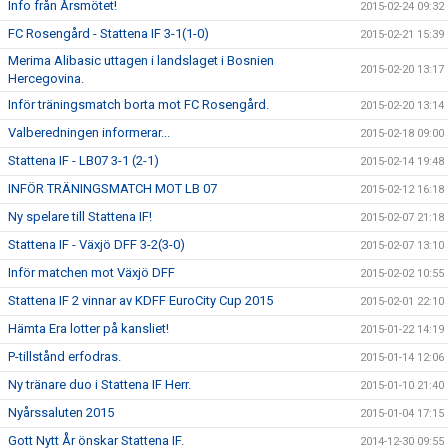
Info från Årsmötet!
2015-02-24 09:32
FC Rosengård - Stattena IF 3-1(1-0)
2015-02-21 15:39
Merima Alibasic uttagen i landslaget i Bosnien
2015-02-20 13:17
Hercegovina.
Inför träningsmatch borta mot FC Rosengård.
2015-02-20 13:14
Valberedningen informerar...
2015-02-18 09:00
Stattena IF - LB07 3-1 (2-1)
2015-02-14 19:48
INFÖR TRÄNINGSMATCH MOT LB 07
2015-02-12 16:18
Ny spelare till Stattena IF!
2015-02-07 21:18
Stattena IF - Växjö DFF 3-2(3-0)
2015-02-07 13:10
Inför matchen mot Växjö DFF
2015-02-02 10:55
Stattena IF 2 vinnar av KDFF EuroCity Cup 2015
2015-02-01 22:10
Hämta Era lotter på kansliet!
2015-01-22 14:19
P-tillstånd erfodras.
2015-01-14 12:06
Ny tränare duo i Stattena IF Herr.
2015-01-10 21:40
Nyårssaluten 2015
2015-01-04 17:15
Gott Nytt År önskar Stattena IF.
2014-12-30 09:55