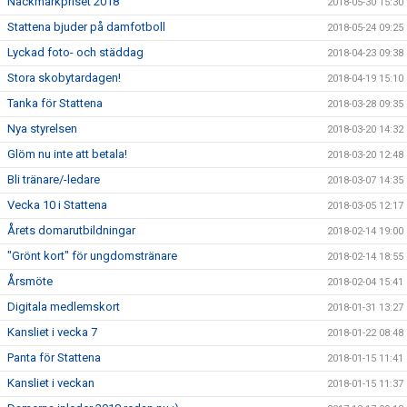
Näckmarkpriset 2018
2018-05-30 15:30
Stattena bjuder på damfotboll
2018-05-24 09:25
Lyckad foto- och städdag
2018-04-23 09:38
Stora skobytardagen!
2018-04-19 15:10
Tanka för Stattena
2018-03-28 09:35
Nya styrelsen
2018-03-20 14:32
Glöm nu inte att betala!
2018-03-20 12:48
Bli tränare/-ledare
2018-03-07 14:35
Vecka 10 i Stattena
2018-03-05 12:17
Årets domarutbildningar
2018-02-14 19:00
"Grönt kort" för ungdomstränare
2018-02-14 18:55
Årsmöte
2018-02-04 15:41
Digitala medlemskort
2018-01-31 13:27
Kansliet i vecka 7
2018-01-22 08:48
Panta för Stattena
2018-01-15 11:41
Kansliet i veckan
2018-01-15 11:37