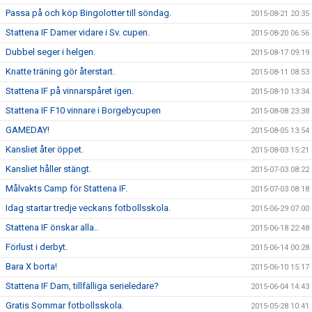
Passa på och köp Bingolotter till söndag.
2015-08-21 20:35
Stattena IF Damer vidare i Sv. cupen.
2015-08-20 06:56
Dubbel seger i helgen.
2015-08-17 09:19
Knatte träning gör återstart.
2015-08-11 08:53
Stattena IF på vinnarspåret igen.
2015-08-10 13:34
Stattena IF F10 vinnare i Borgebycupen
2015-08-08 23:38
GAMEDAY!
2015-08-05 13:54
Kansliet åter öppet.
2015-08-03 15:21
Kansliet håller stängt.
2015-07-03 08:22
Målvakts Camp för Stattena IF.
2015-07-03 08:18
Idag startar tredje veckans fotbollsskola.
2015-06-29 07:00
Stattena IF önskar alla..
2015-06-18 22:48
Förlust i derbyt.
2015-06-14 00:28
Bara X borta!
2015-06-10 15:17
Stattena IF Dam, tillfälliga serieledare?
2015-06-04 14:43
Gratis Sommar fotbollsskola.
2015-05-28 10:41