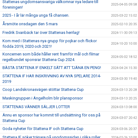
Stattenas ungdomsansvariga välkomnar nya ledare till
2025-04-05 09:58
föreningen!
2025 - I år lär många unga få chansen.
2025-03-22 15:02
Årsmöte onsdagen den 5 mars
2025-02-10 20:35
Fredrik Svanbäck tar över Stattenas herrlag!
2024-11-30 09:13
Kom med i Stattenas nya grupp för pojkar och flickor
2024-10-20 10:00
födda 2019, 2020 och 2021!
Koncernen som både håller rent framför mål och filmar
2024-05-02 18:52
regelbundet sponsrar Stattena Cup 2024.
BÄSTA STATTENA IF ENKELT SÄTT ATT TJÄNA EN PENG!
2024-04-24 15:30
STATTENA IF HAR INSKRIVNING AV NYA SPELARE 2014-
2024-03-30 19:40
2019
Coop Landskronasvägen stöttar Stattena Cup
2024-03-13 20:28
Maskingruppen i Ängelholm blir plansponsor
2024-03-13 20:25
STATTENAS VÄNNER SÄLJER LOTTER
2024-03-13 08:00
Ännu en sponsor har kommit till undsättning för oss på
2024-03-07 20:42
Stattena Cup
Goda nyheter för Stattena IF och Stattena Cup
2024-03-06 20:37
Stattena IF söker tränare på ungdomssidan i olika roller
2024-02-26 10:00