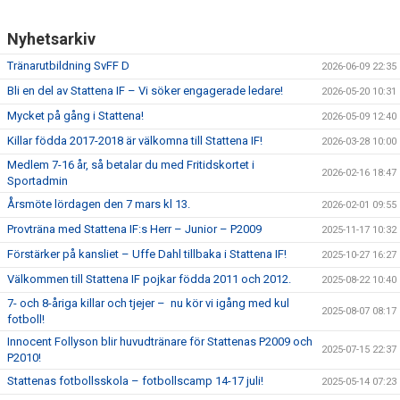
SPONSORER
Nyhetsarkiv
DOMARE, MATCHER.
Tränarutbildning SvFF D
2026-06-09 22:35
Bli en del av Stattena IF – Vi söker engagerade ledare!
AVGIFTER
2026-05-20 10:31
Mycket på gång i Stattena!
2026-05-09 12:40
FÖRENINGSSHOP
Killar födda 2017-2018 är välkomna till Stattena IF!
2026-03-28 10:00
Medlem 7-16 år, så betalar du med Fritidskortet i
KONTAKT
2026-02-16 18:47
Sportadmin
Årsmöte lördagen den 7 mars kl 13.
2026-02-01 09:55
STATTENA CUP
Provträna med Stattena IF:s Herr – Junior – P2009
2025-11-17 10:32
INTRESSEANMÄLAN SOM TRÄNARE/LEDARE
Förstärker på kansliet – Uffe Dahl tillbaka i Stattena IF!
2025-10-27 16:27
Välkommen till Stattena IF pojkar födda 2011 och 2012.
2025-08-22 10:40
INTRESSEANMÄLAN MEDLEM/SPELARE
7- och 8-åriga killar och tjejer – nu kör vi igång med kul
2025-08-07 08:17
fotboll!
Innocent Follyson blir huvudtränare för Stattenas P2009 och
2025-07-15 22:37
P2010!
Stattenas fotbollsskola – fotbollscamp 14-17 juli!
2025-05-14 07:23