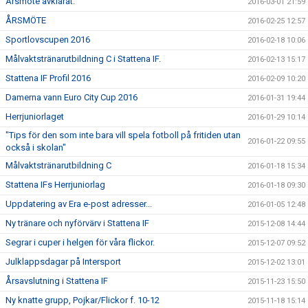
Årsmöte avklarat.
2016-03-01 21:59
ÅRSMÖTE
2016-02-25 12:57
Sportlovscupen 2016
2016-02-18 10:06
Målvaktstränarutbildning C i Stattena IF.
2016-02-13 15:17
Stattena IF Profil 2016
2016-02-09 10:20
Damerna vann Euro City Cup 2016
2016-01-31 19:44
Herrjuniorlaget
2016-01-29 10:14
"Tips för den som inte bara vill spela fotboll på fritiden utan
2016-01-22 09:55
också i skolan"
Målvaktstränarutbildning C
2016-01-18 15:34
Stattena IFs Herrjuniorlag
2016-01-18 09:30
Uppdatering av Era e-post adresser...
2016-01-05 12:48
Ny tränare och nyförvärv i Stattena IF
2015-12-08 14:44
Segrar i cuper i helgen för våra flickor.
2015-12-07 09:52
Julklappsdagar på Intersport
2015-12-02 13:01
Årsavslutning i Stattena IF
2015-11-23 15:50
Ny knatte grupp, Pojkar/Flickor f. 10-12
2015-11-18 15:14