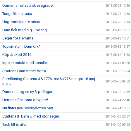
Damerna fortsatt obesegrade.
2015-05-25 10:50
Tungt för herrarna.
2015-05-25 10:45
Ungdomsledare prisad.
2015-05-20 12:14
Dam fick med sig 1 poäng.
2015-05-18 10:57
Seger för Herrarna.
2015-05-18 10:51
Toppmatch i Dam div.1.
2015-05-15 13:37
Köp årskort 2015.
2015-05-12 18:53
Ingen kontakt med kansliet.
2015-05-11 09:30
Stattena Dam vinner borta.
2015-05-09 16:24
Föreläsning Stattena A&#776;tsto&#776;rningar 16 maj
2015-05-06 09:52
2015
Damerna tog en ny 3-poängare.
2015-05-05 12:19
Herrarna fick bara oavgjort!
2015-04-24 22:40
Nu finns nya Sverigelotten här!
2015-04-24 10:57
Stattena IF Dam U med stor seger.
2015-04-21 20:57
Tack till Er alla!
2015-04-20 09:18