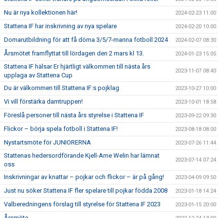
Nu är nya kollektionen här!
2024-02-23 11:00
Stattena IF har inskrivning av nya spelare
2024-02-20 10:00
Domarutbildning för att få döma 3/5/7-manna fotboll 2024
2024-02-07 08:30
Årsmötet framflyttat till lördagen den 2 mars kl 13.
2024-01-23 15:05
Stattena IF hälsar Er hjärtligt välkommen till nästa års
2023-11-07 08:40
upplaga av Stattena Cup
Du är välkommen till Stattena IF:s pojklag
2023-10-27 10:00
Vi vill förstärka damtruppen!
2023-10-01 18:58
Föreslå personer till nästa års styrelse i Stattena IF
2023-09-22 09:30
Flickor – börja spela fotboll i Stattena IF!
2023-08-18 08:00
Nystartsmöte för JUNIORERNA
2023-07-26 11:44
Stattenas hedersordförande Kjell-Arne Welin har lämnat
2023-07-14 07:24
oss
Inskrivningar av knattar – pojkar och flickor – är på gång!
2023-04-09 09:50
Just nu söker Stattena IF fler spelare till pojkar födda 2008
2023-01-18 14:24
Valberedningens förslag till styrelse för Stattena IF 2023
2023-01-15 20:00
Årsmöte