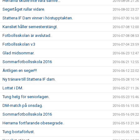
Herrarna skulle inte vara sämre...
2016-08-04 21:26
Segertåget rullar vidare.
2016-08-02 23:27
Stattena IF Dam vinner i höstupptakten.
2016-07-30 16:50
Kansliet håller semesterstängt.
2016-07-08 12:00
Fotbollsskolan är avslutad.
2016-07-08 08:53
Fotbollsskolan v.3
2016-07-04 23:59
Glad midsommar.
2016-06-23 12:47
Sommarfotbollsskola 2016
2016-06-21 12:55
Äntligen en seger!!!
2016-06-12 22:02
Ny tränare till Stattena IF dam.
2016-05-28 10:14
Lottat i DM.
2016-05-27 11:26
Tung helg för seniorlagen.
2016-05-23 15:46
DM-match på onsdag.
2016-05-16 15:05
Sommarfotbollsskola 2016
2016-05-16 09:22
Herrarna fortfarande obesegrade.
2016-05-13 21:34
Tung bortaförlust.
2016-05-05 17:46