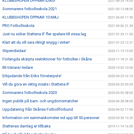
KLUBBSHOPEN ÖPPNAR IDAG!
2021-06-24 14:00
Sommarens fotbollsskola 2021
2021-05-13 08:00
KLUBBSHOPEN ÖPPNAR 10 MAJ
2021-05-04 17:30
PRO Fotbollsskola
2021-04-06 21:34
Just nu söker Stattena IF fler spelare till vissa lag
2021-01-24 11:00
Klart att du vill vara riktigt snygg i vinter!
2021-01-23 12:21
Stipendiedax!
2020-11-19 10:00
Förlängda skärpta restriktioner för fotbollen i Skåne
2020-11-18 21:30
Bli tränare/-ledare
2020-10-05 10:00
Erbjudande från Eriks fönsterputs!
2020-09-23 16:10
Vill du göra en viktig insats i Stattena IF
2020-05-20 09:03
Sommarens fotbollsskola 2020
2020-05-05 08:00
Ingen publik på barn- och ungdomsmatcher
2020-04-28 08:00
Uppdatering från Skånes Fotbollförbund
2020-04-02 17:00
Information om sammankomster vid upp till 50 personer
2020-03-30 10:20
Stattenas damlag är tillbaka
2019-11-14 16:00