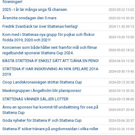
föreningen!
2025 - I år lär många unga få chansen.
2025-03-22 15:02
Årsmöte onsdagen den 5 mars
2025-02-10 20:35
Fredrik Svanbäck tar över Stattenas herrlag!
2024-11-30 09:13
Kom med i Stattenas nya grupp för pojkar och flickor
2024-10-20 10:00
födda 2019, 2020 och 2021!
Koncernen som både håller rent framför mål och filmar
2024-05-02 18:52
regelbundet sponsrar Stattena Cup 2024.
BÄSTA STATTENA IF ENKELT SÄTT ATT TJÄNA EN PENG!
2024-04-24 15:30
STATTENA IF HAR INSKRIVNING AV NYA SPELARE 2014-
2024-03-30 19:40
2019
Coop Landskronasvägen stöttar Stattena Cup
2024-03-13 20:28
Maskingruppen i Ängelholm blir plansponsor
2024-03-13 20:25
STATTENAS VÄNNER SÄLJER LOTTER
2024-03-13 08:00
Ännu en sponsor har kommit till undsättning för oss på
2024-03-07 20:42
Stattena Cup
Goda nyheter för Stattena IF och Stattena Cup
2024-03-06 20:37
Stattena IF söker tränare på ungdomssidan i olika roller
2024-02-26 10:00