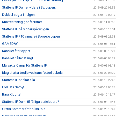
Passa på och köp Bingolotter till söndag.
2015-08-21 20:35
Stattena IF Damer vidare i Sv. cupen.
2015-08-20 06:56
Dubbel seger i helgen.
2015-08-17 09:19
Knatte träning gör återstart.
2015-08-11 08:53
Stattena IF på vinnarspåret igen.
2015-08-10 13:34
Stattena IF F10 vinnare i Borgebycupen
2015-08-08 23:38
GAMEDAY!
2015-08-05 13:54
Kansliet åter öppet.
2015-08-03 15:21
Kansliet håller stängt.
2015-07-03 08:22
Målvakts Camp för Stattena IF.
2015-07-03 08:18
Idag startar tredje veckans fotbollsskola.
2015-06-29 07:00
Stattena IF önskar alla..
2015-06-18 22:48
Förlust i derbyt.
2015-06-14 00:28
Bara X borta!
2015-06-10 15:17
Stattena IF Dam, tillfälliga serieledare?
2015-06-04 14:43
Gratis Sommar fotbollsskola.
2015-05-28 10:41