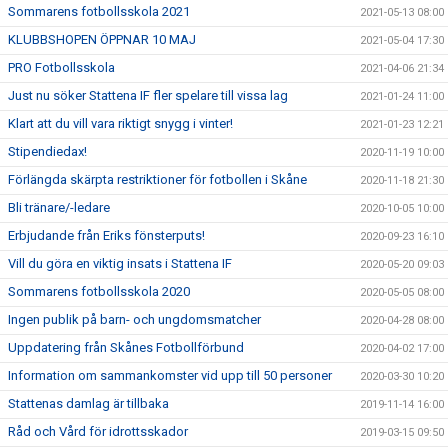
Sommarens fotbollsskola 2021
2021-05-13 08:00
KLUBBSHOPEN ÖPPNAR 10 MAJ
2021-05-04 17:30
PRO Fotbollsskola
2021-04-06 21:34
Just nu söker Stattena IF fler spelare till vissa lag
2021-01-24 11:00
Klart att du vill vara riktigt snygg i vinter!
2021-01-23 12:21
Stipendiedax!
2020-11-19 10:00
Förlängda skärpta restriktioner för fotbollen i Skåne
2020-11-18 21:30
Bli tränare/-ledare
2020-10-05 10:00
Erbjudande från Eriks fönsterputs!
2020-09-23 16:10
Vill du göra en viktig insats i Stattena IF
2020-05-20 09:03
Sommarens fotbollsskola 2020
2020-05-05 08:00
Ingen publik på barn- och ungdomsmatcher
2020-04-28 08:00
Uppdatering från Skånes Fotbollförbund
2020-04-02 17:00
Information om sammankomster vid upp till 50 personer
2020-03-30 10:20
Stattenas damlag är tillbaka
2019-11-14 16:00
Råd och Vård för idrottsskador
2019-03-15 09:50