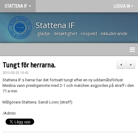
STATTENA IF
LOGGA IN
Stattena IF
glädje · delaktighet · respekt · inkluderande
HEM
Tungt för herrarna.
<
>
2015-05-25 10:45
NYHETER
Stattena IF:s herrar har det fortsatt tungt efter en ny uddamålsförlust.
Medina vann prestigemöte med 2-1 och matchen avgjordes på straff i den
TRÄNARUTBILDNING SVFF D
71:e min.
Målgörare Stattena: Sandi Lovic (straff)
OM KLUBBEN
/Admin
KALENDER
VÅRA LAG