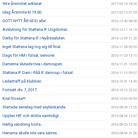
94:e årsmötet avklarat
2017-02-14 18:50
Idag Årsmöte kl 19.00.
2017-02-13 07:59
GOTT NYTT ÅR till Er alla!
2016-12-30 08:00
Avslutning för Stattena IF Ungdomar.
2016-12-11 16:19
Derby för Stattena IF i Nyårssaluten.
2016-12-09 11:20
Inget Stattena lag tog sig till final.
2016-11-28 09:59
Dags för HM i futsal, seniorer.
2016-11-23 13:15
Damerna slutade trea i damcupen.
2016-11-21 10:09
Stattena IF Dam i Råå IF damcup i futsal.
2016-11-15 09:07
Ledarträff på klubben.
2016-10-31 14:45
Fortsatt div. 7, 2017.
2016-10-15 22:02
Kval-frossa!!!
2016-10-05 09:49
Startade serielag med asylsökande.
2016-08-30 12:55
Upplev HIF och stötta samtidigt...
2016-08-24 12:07
Härlig vändning borta...
2016-08-23 15:30
Herrarna skulle inte vara sämre...
2016-08-04 21:26