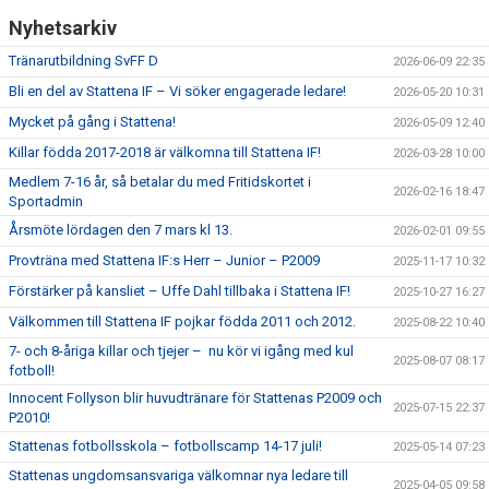
SPONSORER
Nyhetsarkiv
Tränarutbildning SvFF D
2026-06-09 22:35
DOMARE, MATCHER.
Bli en del av Stattena IF – Vi söker engagerade ledare!
2026-05-20 10:31
AVGIFTER
Mycket på gång i Stattena!
2026-05-09 12:40
Killar födda 2017-2018 är välkomna till Stattena IF!
2026-03-28 10:00
FÖRENINGSSHOP
Medlem 7-16 år, så betalar du med Fritidskortet i
2026-02-16 18:47
Sportadmin
KONTAKT
Årsmöte lördagen den 7 mars kl 13.
2026-02-01 09:55
STATTENA CUP
Provträna med Stattena IF:s Herr – Junior – P2009
2025-11-17 10:32
Förstärker på kansliet – Uffe Dahl tillbaka i Stattena IF!
2025-10-27 16:27
INTRESSEANMÄLAN SOM TRÄNARE/LEDARE
Välkommen till Stattena IF pojkar födda 2011 och 2012.
2025-08-22 10:40
INTRESSEANMÄLAN MEDLEM/SPELARE
7- och 8-åriga killar och tjejer – nu kör vi igång med kul
2025-08-07 08:17
fotboll!
Innocent Follyson blir huvudtränare för Stattenas P2009 och
2025-07-15 22:37
P2010!
Stattenas fotbollsskola – fotbollscamp 14-17 juli!
2025-05-14 07:23
Stattenas ungdomsansvariga välkomnar nya ledare till
2025-04-05 09:58