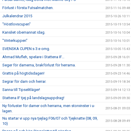
Förlust i första Futsalmatchen.
2015-11-16 09:48
Julkalendrar 2015
2015-10-26 10:11
"Höstlovscupen"
2015-10-19 13:54
Kansliet obemannat idag.
2015-10-16 10:04
"Vinterkuppen"
2015-10-16 10:01
SVENSKA CUPEN:s 3:e omg.
2015-10-05 15:43
Ahmad Mufleh, spelare i Stattena IF...
2015-09-28 16:01
Seger för damerna, brakförlust för herrarna.
2015-09-28 11:30
Grattis på högtidsdagen!
2015-09-23 14:46
Segrar för dam och herrar.
2015-09-19 18:34
Sanna till Tipselitläger!
2015-09-14 12:13
Stattena IF tjej på landslagsuppdrag!
2015-09-09 09:30
Ny förluster för damer och herrarna, men storvinster i u-
2015-08-31 09:03
lagen.
Nu startar vi upp nya tjejlag F06/07 och Tjejknatte (08, 09,
2015-08-28 09:49
10)