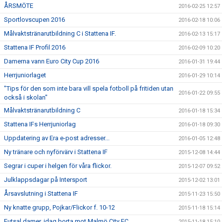
ÅRSMÖTE
2016-02-25 12:57
Sportlovscupen 2016
2016-02-18 10:06
Målvaktstränarutbildning C i Stattena IF.
2016-02-13 15:17
Stattena IF Profil 2016
2016-02-09 10:20
Damerna vann Euro City Cup 2016
2016-01-31 19:44
Herrjuniorlaget
2016-01-29 10:14
"Tips för den som inte bara vill spela fotboll på fritiden utan
2016-01-22 09:55
också i skolan"
Målvaktstränarutbildning C
2016-01-18 15:34
Stattena IFs Herrjuniorlag
2016-01-18 09:30
Uppdatering av Era e-post adresser...
2016-01-05 12:48
Ny tränare och nyförvärv i Stattena IF
2015-12-08 14:44
Segrar i cuper i helgen för våra flickor.
2015-12-07 09:52
Julklappsdagar på Intersport
2015-12-02 13:01
Årsavslutning i Stattena IF
2015-11-23 15:50
Ny knatte grupp, Pojkar/Flickor f. 10-12
2015-11-18 15:14
Futsal damer, idag borta mot Malmö City FC
2015-11-18 15:10