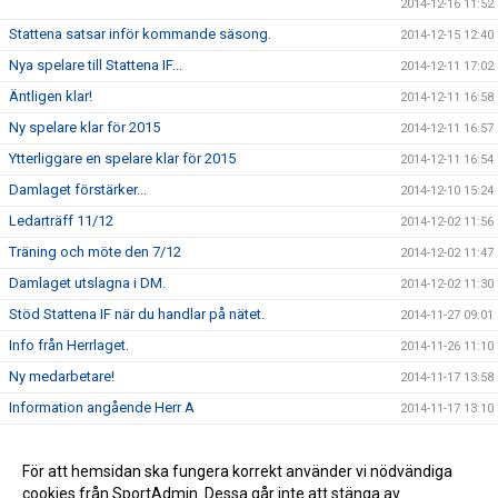
2014-12-16 11:52
Stattena satsar inför kommande säsong.
2014-12-15 12:40
Nya spelare till Stattena IF...
2014-12-11 17:02
Äntligen klar!
2014-12-11 16:58
Ny spelare klar för 2015
2014-12-11 16:57
Ytterliggare en spelare klar för 2015
2014-12-11 16:54
Damlaget förstärker...
2014-12-10 15:24
Ledarträff 11/12
2014-12-02 11:56
Träning och möte den 7/12
2014-12-02 11:47
Damlaget utslagna i DM.
2014-12-02 11:30
Stöd Stattena IF när du handlar på nätet.
2014-11-27 09:01
Info från Herrlaget.
2014-11-26 11:10
Ny medarbetare!
2014-11-17 13:58
Information angående Herr A
2014-11-17 13:10
Tack för ert stöd
2014-11-17 13:00
Stöd Stattena IF:s ungdomar genom Svenska Spel
För att hemsidan ska fungera korrekt använder vi nödvändiga
2014-02-03 08:30
cookies från SportAdmin. Dessa går inte att stänga av.