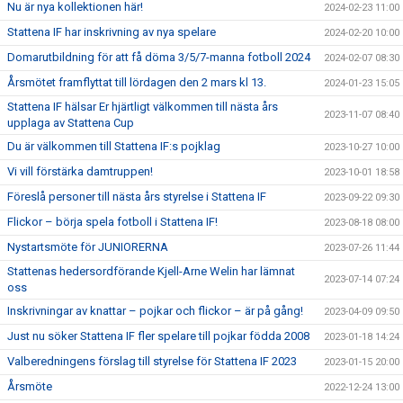
Nu är nya kollektionen här!
2024-02-23 11:00
Stattena IF har inskrivning av nya spelare
2024-02-20 10:00
Domarutbildning för att få döma 3/5/7-manna fotboll 2024
2024-02-07 08:30
Årsmötet framflyttat till lördagen den 2 mars kl 13.
2024-01-23 15:05
Stattena IF hälsar Er hjärtligt välkommen till nästa års
2023-11-07 08:40
upplaga av Stattena Cup
Du är välkommen till Stattena IF:s pojklag
2023-10-27 10:00
Vi vill förstärka damtruppen!
2023-10-01 18:58
Föreslå personer till nästa års styrelse i Stattena IF
2023-09-22 09:30
Flickor – börja spela fotboll i Stattena IF!
2023-08-18 08:00
Nystartsmöte för JUNIORERNA
2023-07-26 11:44
Stattenas hedersordförande Kjell-Arne Welin har lämnat
2023-07-14 07:24
oss
Inskrivningar av knattar – pojkar och flickor – är på gång!
2023-04-09 09:50
Just nu söker Stattena IF fler spelare till pojkar födda 2008
2023-01-18 14:24
Valberedningens förslag till styrelse för Stattena IF 2023
2023-01-15 20:00
Årsmöte
2022-12-24 13:00