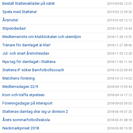
Beställ Stattenakläder på nätet
2019-03-06 12:51
Spela med Stattena!
2019-02-12 09:20
Årsmöte!
2019-01-03 12:12
Stipendiedax!
2018-12-07 14:44
Medlemsmöte om klubblokalen och utemiljön
2018-11-28 13:31
Tränare för damlaget är klar!
2018-11-27 08:46
Jul- och snart årsmötesdax
2018-11-20 12:20
Nya tag för damlaget i Stattena
2018-11-06 11:54
Stattena IF söker Barnfotbollscoach
2018-10-23 09:49
Matchens förening
2018-10-12 14:52
Medlemsdagen 22/9
2018-09-19 09:44
Kom och träffa styrelsen
2018-09-14 17:12
Föreningsdagar på Intersport
2018-09-03 09:03
Stattenas damlag drar sig ur division 2
2018-06-18 07:25
Årets sommarfotbollsskola
2018-05-31 08:18
Näckmarkpriset 2018
2018-05-30 15:30