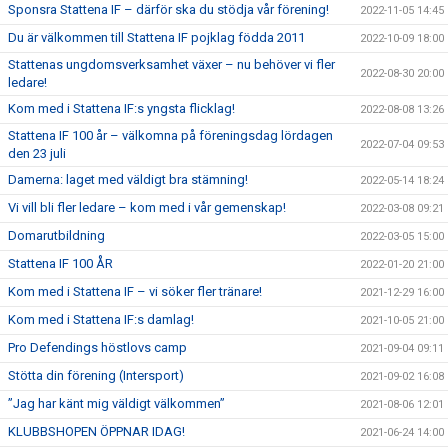
Sponsra Stattena IF – därför ska du stödja vår förening!
2022-11-05 14:45
Du är välkommen till Stattena IF pojklag födda 2011
2022-10-09 18:00
Stattenas ungdomsverksamhet växer – nu behöver vi fler
2022-08-30 20:00
ledare!
Kom med i Stattena IF:s yngsta flicklag!
2022-08-08 13:26
Stattena IF 100 år – välkomna på föreningsdag lördagen
2022-07-04 09:53
den 23 juli
Damerna: laget med väldigt bra stämning!
2022-05-14 18:24
Vi vill bli fler ledare – kom med i vår gemenskap!
2022-03-08 09:21
Domarutbildning
2022-03-05 15:00
Stattena IF 100 ÅR
2022-01-20 21:00
Kom med i Stattena IF – vi söker fler tränare!
2021-12-29 16:00
Kom med i Stattena IF:s damlag!
2021-10-05 21:00
Pro Defendings höstlovs camp
2021-09-04 09:11
Stötta din förening (Intersport)
2021-09-02 16:08
”Jag har känt mig väldigt välkommen”
2021-08-06 12:01
KLUBBSHOPEN ÖPPNAR IDAG!
2021-06-24 14:00