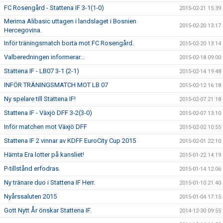
FC Rosengård - Stattena IF 3-1(1-0)
2015-02-21 15:39
Merima Alibasic uttagen i landslaget i Bosnien
2015-02-20 13:17
Hercegovina.
Inför träningsmatch borta mot FC Rosengård.
2015-02-20 13:14
Valberedningen informerar...
2015-02-18 09:00
Stattena IF - LB07 3-1 (2-1)
2015-02-14 19:48
INFÖR TRÄNINGSMATCH MOT LB 07
2015-02-12 16:18
Ny spelare till Stattena IF!
2015-02-07 21:18
Stattena IF - Växjö DFF 3-2(3-0)
2015-02-07 13:10
Inför matchen mot Växjö DFF
2015-02-02 10:55
Stattena IF 2 vinnar av KDFF EuroCity Cup 2015
2015-02-01 22:10
Hämta Era lotter på kansliet!
2015-01-22 14:19
P-tillstånd erfodras.
2015-01-14 12:06
Ny tränare duo i Stattena IF Herr.
2015-01-10 21:40
Nyårssaluten 2015
2015-01-04 17:15
Gott Nytt År önskar Stattena IF.
2014-12-30 09:55