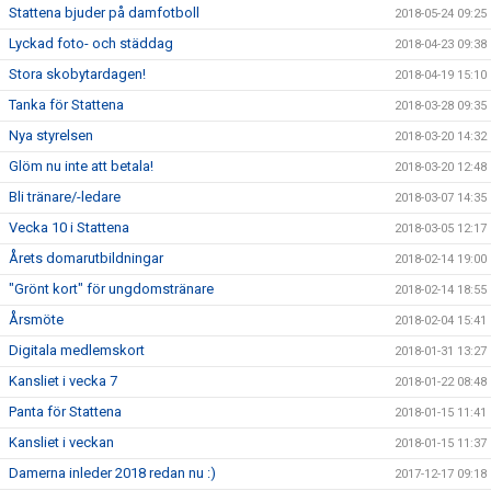
Stattena bjuder på damfotboll
2018-05-24 09:25
Lyckad foto- och städdag
2018-04-23 09:38
Stora skobytardagen!
2018-04-19 15:10
Tanka för Stattena
2018-03-28 09:35
Nya styrelsen
2018-03-20 14:32
Glöm nu inte att betala!
2018-03-20 12:48
Bli tränare/-ledare
2018-03-07 14:35
Vecka 10 i Stattena
2018-03-05 12:17
Årets domarutbildningar
2018-02-14 19:00
"Grönt kort" för ungdomstränare
2018-02-14 18:55
Årsmöte
2018-02-04 15:41
Digitala medlemskort
2018-01-31 13:27
Kansliet i vecka 7
2018-01-22 08:48
Panta för Stattena
2018-01-15 11:41
Kansliet i veckan
2018-01-15 11:37
Damerna inleder 2018 redan nu :)
2017-12-17 09:18