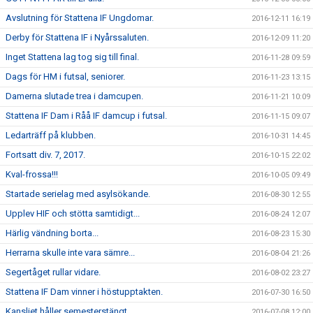
Avslutning för Stattena IF Ungdomar.
2016-12-11 16:19
Derby för Stattena IF i Nyårssaluten.
2016-12-09 11:20
Inget Stattena lag tog sig till final.
2016-11-28 09:59
Dags för HM i futsal, seniorer.
2016-11-23 13:15
Damerna slutade trea i damcupen.
2016-11-21 10:09
Stattena IF Dam i Råå IF damcup i futsal.
2016-11-15 09:07
Ledarträff på klubben.
2016-10-31 14:45
Fortsatt div. 7, 2017.
2016-10-15 22:02
Kval-frossa!!!
2016-10-05 09:49
Startade serielag med asylsökande.
2016-08-30 12:55
Upplev HIF och stötta samtidigt...
2016-08-24 12:07
Härlig vändning borta...
2016-08-23 15:30
Herrarna skulle inte vara sämre...
2016-08-04 21:26
Segertåget rullar vidare.
2016-08-02 23:27
Stattena IF Dam vinner i höstupptakten.
2016-07-30 16:50
Kansliet håller semesterstängt.
2016-07-08 12:00