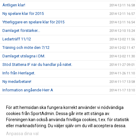
Äntligen klar!
2014-12-11 16:58
Ny spelare klar för 2015
2014-12-11 16:57
Ytterliggare en spelare klar för 2015
2014-12-11 16:54
Damlaget förstärker...
2014-12-10 15:24
Ledarträff 11/12
2014-12-02 11:56
Träning och möte den 7/12
2014-12-02 11:47
Damlaget utslagna i DM.
2014-12-02 11:30
Stöd Stattena IF när du handlar på nätet.
2014-11-27 09:01
Info från Herrlaget.
2014-11-26 11:10
Ny medarbetare!
2014-11-17 13:58
Information angående Herr A
2014-11-17 13:10
Tack för ert stöd
2014-11-17 13:00
Stöd Stattena IF:s ungdomar genom Svenska Spel
För att hemsidan ska fungera korrekt använder vi nödvändiga
2014-02-03 08:30
cookies från SportAdmin. Dessa går inte att stänga av.
Stattena IF på väg mot toppen
2014-01-01 08:54
Föreningen kan också använda frivilliga cookies, t.ex. för statistik
eller marknadsföring. Du väljer själv om du vill acceptera dessa.
Anpassa dina val