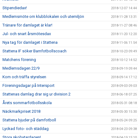
Stipendiedax!
2018-12-07 14:44
Medlemsmöte om klubblokalen och utemiljön
2018-11-28 13:31
Tränare för damlaget är klar!
2018-11-27 08:46
Jul- och snart årsmötesdax
2018-11-20 12:20
Nya tag för damlaget i Stattena
2018-11-06 11:54
Stattena IF söker Barnfotbollscoach
2018-10-23 09:49
Matchens förening
2018-10-12 14:52
Medlemsdagen 22/9
2018-09-19 09:44
Kom och träffa styrelsen
2018-09-14 17:12
Föreningsdagar på Intersport
2018-09-03 09:03
Stattenas damlag drar sig ur division 2
2018-06-18 07:25
Årets sommarfotbollsskola
2018-05-31 08:18
Näckmarkpriset 2018
2018-05-30 15:30
Stattena bjuder på damfotboll
2018-05-24 09:25
Lyckad foto- och städdag
2018-04-23 09:38
Stora skobytardagen!
2018-04-19 15:10