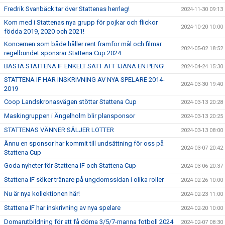
Fredrik Svanbäck tar över Stattenas herrlag!
2024-11-30 09:13
Kom med i Stattenas nya grupp för pojkar och flickor
2024-10-20 10:00
födda 2019, 2020 och 2021!
Koncernen som både håller rent framför mål och filmar
2024-05-02 18:52
regelbundet sponsrar Stattena Cup 2024.
BÄSTA STATTENA IF ENKELT SÄTT ATT TJÄNA EN PENG!
2024-04-24 15:30
STATTENA IF HAR INSKRIVNING AV NYA SPELARE 2014-
2024-03-30 19:40
2019
Coop Landskronasvägen stöttar Stattena Cup
2024-03-13 20:28
Maskingruppen i Ängelholm blir plansponsor
2024-03-13 20:25
STATTENAS VÄNNER SÄLJER LOTTER
2024-03-13 08:00
Ännu en sponsor har kommit till undsättning för oss på
2024-03-07 20:42
Stattena Cup
Goda nyheter för Stattena IF och Stattena Cup
2024-03-06 20:37
Stattena IF söker tränare på ungdomssidan i olika roller
2024-02-26 10:00
Nu är nya kollektionen här!
2024-02-23 11:00
Stattena IF har inskrivning av nya spelare
2024-02-20 10:00
Domarutbildning för att få döma 3/5/7-manna fotboll 2024
2024-02-07 08:30