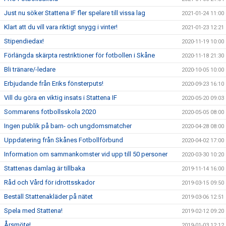
Just nu söker Stattena IF fler spelare till vissa lag
2021-01-24 11:00
Klart att du vill vara riktigt snygg i vinter!
2021-01-23 12:21
Stipendiedax!
2020-11-19 10:00
Förlängda skärpta restriktioner för fotbollen i Skåne
2020-11-18 21:30
Bli tränare/-ledare
2020-10-05 10:00
Erbjudande från Eriks fönsterputs!
2020-09-23 16:10
Vill du göra en viktig insats i Stattena IF
2020-05-20 09:03
Sommarens fotbollsskola 2020
2020-05-05 08:00
Ingen publik på barn- och ungdomsmatcher
2020-04-28 08:00
Uppdatering från Skånes Fotbollförbund
2020-04-02 17:00
Information om sammankomster vid upp till 50 personer
2020-03-30 10:20
Stattenas damlag är tillbaka
2019-11-14 16:00
Råd och Vård för idrottsskador
2019-03-15 09:50
Beställ Stattenakläder på nätet
2019-03-06 12:51
Spela med Stattena!
2019-02-12 09:20
Årsmöte!
2019-01-03 12:12