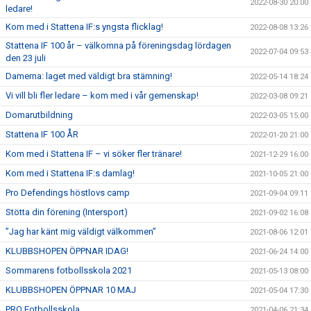
2022-08-30 20:00
ledare!
Kom med i Stattena IF:s yngsta flicklag!
2022-08-08 13:26
Stattena IF 100 år – välkomna på föreningsdag lördagen
2022-07-04 09:53
den 23 juli
Damerna: laget med väldigt bra stämning!
2022-05-14 18:24
Vi vill bli fler ledare – kom med i vår gemenskap!
2022-03-08 09:21
Domarutbildning
2022-03-05 15:00
Stattena IF 100 ÅR
2022-01-20 21:00
Kom med i Stattena IF – vi söker fler tränare!
2021-12-29 16:00
Kom med i Stattena IF:s damlag!
2021-10-05 21:00
Pro Defendings höstlovs camp
2021-09-04 09:11
Stötta din förening (Intersport)
2021-09-02 16:08
”Jag har känt mig väldigt välkommen”
2021-08-06 12:01
KLUBBSHOPEN ÖPPNAR IDAG!
2021-06-24 14:00
Sommarens fotbollsskola 2021
2021-05-13 08:00
KLUBBSHOPEN ÖPPNAR 10 MAJ
2021-05-04 17:30
PRO Fotbollsskola
2021-04-06 21:34