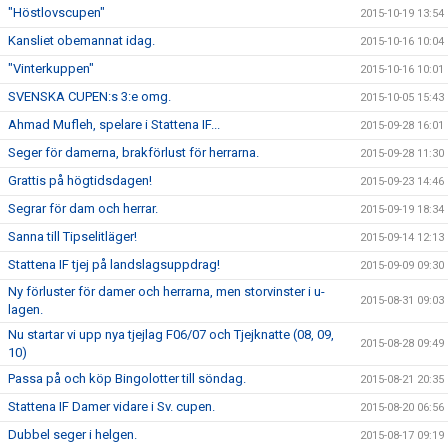
"Höstlovscupen"
2015-10-19 13:54
Kansliet obemannat idag.
2015-10-16 10:04
"Vinterkuppen"
2015-10-16 10:01
SVENSKA CUPEN:s 3:e omg.
2015-10-05 15:43
Ahmad Mufleh, spelare i Stattena IF...
2015-09-28 16:01
Seger för damerna, brakförlust för herrarna.
2015-09-28 11:30
Grattis på högtidsdagen!
2015-09-23 14:46
Segrar för dam och herrar.
2015-09-19 18:34
Sanna till Tipselitläger!
2015-09-14 12:13
Stattena IF tjej på landslagsuppdrag!
2015-09-09 09:30
Ny förluster för damer och herrarna, men storvinster i u-
2015-08-31 09:03
lagen.
Nu startar vi upp nya tjejlag F06/07 och Tjejknatte (08, 09,
2015-08-28 09:49
10)
Passa på och köp Bingolotter till söndag.
2015-08-21 20:35
Stattena IF Damer vidare i Sv. cupen.
2015-08-20 06:56
Dubbel seger i helgen.
2015-08-17 09:19