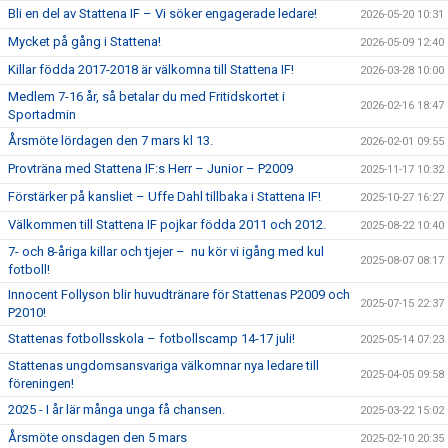
Bli en del av Stattena IF – Vi söker engagerade ledare!
2026-05-20 10:31
Mycket på gång i Stattena!
2026-05-09 12:40
Killar födda 2017-2018 är välkomna till Stattena IF!
2026-03-28 10:00
Medlem 7-16 år, så betalar du med Fritidskortet i
2026-02-16 18:47
Sportadmin
Årsmöte lördagen den 7 mars kl 13.
2026-02-01 09:55
Provträna med Stattena IF:s Herr – Junior – P2009
2025-11-17 10:32
Förstärker på kansliet – Uffe Dahl tillbaka i Stattena IF!
2025-10-27 16:27
Välkommen till Stattena IF pojkar födda 2011 och 2012.
2025-08-22 10:40
7- och 8-åriga killar och tjejer – nu kör vi igång med kul
2025-08-07 08:17
fotboll!
Innocent Follyson blir huvudtränare för Stattenas P2009 och
2025-07-15 22:37
P2010!
Stattenas fotbollsskola – fotbollscamp 14-17 juli!
2025-05-14 07:23
Stattenas ungdomsansvariga välkomnar nya ledare till
2025-04-05 09:58
föreningen!
2025 - I år lär många unga få chansen.
2025-03-22 15:02
Årsmöte onsdagen den 5 mars
2025-02-10 20:35