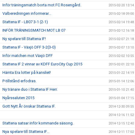
Inför träningsmatch borta mot FC Rosengård.
2015-02-20 13:14
Valberedningen informerar...
2015-02-18 09:00
Stattena IF - LB07 3-1 (2-1)
2015-02-14 19:48
INFÖR TRÄNINGSMATCH MOT LB 07
2015-02-12 16:18
Ny spelare till Stattena IF!
2015-02-07 21:18
Stattena IF - Växjö DFF 3-2(3-0)
2015-02-07 13:10
Inför matchen mot Växjö DFF
2015-02-02 10:55
Stattena IF 2 vinnar av KDFF EuroCity Cup 2015
2015-02-01 22:10
Hämta Era lotter på kansliet!
2015-01-22 14:19
P-tillstånd erfodras.
2015-01-14 12:06
Ny tränare duo i Stattena IF Herr.
2015-01-10 21:40
Nyårssaluten 2015
2015-01-04 17:15
Gott Nytt År önskar Stattena IF.
2014-12-30 09:55
2014-12-16 11:52
Stattena satsar inför kommande säsong.
2014-12-15 12:40
Nya spelare till Stattena IF...
2014-12-11 17:02