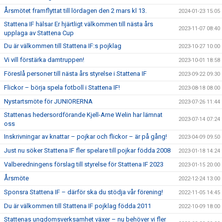
Årsmötet framflyttat till lördagen den 2 mars kl 13.
2024-01-23 15:05
Stattena IF hälsar Er hjärtligt välkommen till nästa års
2023-11-07 08:40
upplaga av Stattena Cup
Du är välkommen till Stattena IF:s pojklag
2023-10-27 10:00
Vi vill förstärka damtruppen!
2023-10-01 18:58
Föreslå personer till nästa års styrelse i Stattena IF
2023-09-22 09:30
Flickor – börja spela fotboll i Stattena IF!
2023-08-18 08:00
Nystartsmöte för JUNIORERNA
2023-07-26 11:44
Stattenas hedersordförande Kjell-Arne Welin har lämnat
2023-07-14 07:24
oss
Inskrivningar av knattar – pojkar och flickor – är på gång!
2023-04-09 09:50
Just nu söker Stattena IF fler spelare till pojkar födda 2008
2023-01-18 14:24
Valberedningens förslag till styrelse för Stattena IF 2023
2023-01-15 20:00
Årsmöte
2022-12-24 13:00
Sponsra Stattena IF – därför ska du stödja vår förening!
2022-11-05 14:45
Du är välkommen till Stattena IF pojklag födda 2011
2022-10-09 18:00
Stattenas ungdomsverksamhet växer – nu behöver vi fler