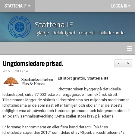
STATTENA IF
LOGGA IN
Stattena IF
glädje · delaktighet · respekt · inkluderande
HEM
Ungdomsledare prisad.
<
>
2015-05-20 12:14
NYHETER
Ett stort grattis, Stattena IF!
TRÄNARUTBILDNING SVFF D
Idrottsrörelsen bygger på det ideella
ledarskapet, cirka 77 000 ledare är engagerade inom skånsk idrott.
Tillsammans lägger de skånska idrottsledarna ner miljontals med timmar.
OM KLUBBEN
Idrottsledarna är de som näst efter familjen och skolan har de största
möjligheterna att påverka och fostra ungdomarna och härigenom bidra till
KALENDER
en positiv samhällsutveckling. Detta ställer stora krav på ledarna.
Er förening har nominerat en eller flera kandidater till ”Skånes
VÅRA LAG
Idrottsledarstipendier 2015” som delas ut av *Sparbanksstiftelserna* i