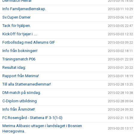
DM-match Herrar
2015-03-16 14:00
Info Familjemedlemskap.
2015-03-11 10:29
Sv.Cupen Damer
2015-03-06 16:07
Tack för hjälpen.
2015-03-05 22:47
KickOff för tjejer i ....
2015-03-03 12:32
Fotbollsdag med Allerums GIF
2015-03-03 09:22
Info från bokningen!
2015-03-02 18:11
Träningsmatch P06
2015-03-01 22:59
Resultat idag:
2015-03-01 20:22
Rapport från Merima!
2015-03-01 18:19
Till alla Stattenamedlemmar!
2015-02-28 13:25
DM-match på söndag.
2015-02-28 10:38
C-Diplom utbildning
2015-02-28 09:04
Info från Årsmötet!
2015-02-24 09:32
FC Rosengård - Stattena IF 3-1(1-0)
2015-02-21 15:39
Merima Alibasic uttagen i landslaget i Bosnien
2015-02-20 13:17
Hercegovina.