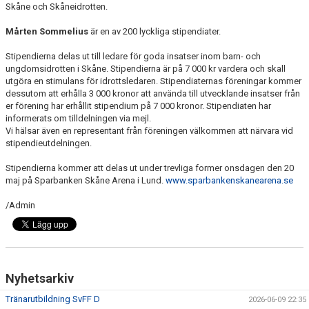
Skåne och Skåneidrotten.
SPONSORER
Mårten Sommelius
är en av 200 lyckliga stipendiater.
DOMARE, MATCHER.
Stipendierna delas ut till ledare för goda insatser inom barn- och
ungdomsidrotten i Skåne. Stipendierna är på 7 000 kr vardera och skall
AVGIFTER
utgöra en stimulans för idrottsledaren. Stipendiaternas föreningar kommer
dessutom att erhålla 3 000 kronor att använda till utvecklande insatser från
FÖRENINGSSHOP
er förening har erhållit stipendium på 7 000 kronor. Stipendiaten har
informerats om tilldelningen via mejl.
KONTAKT
Vi hälsar även en representant från föreningen välkommen att närvara vid
stipendieutdelningen.
STATTENA CUP
Stipendierna kommer att delas ut under trevliga former onsdagen den 20
maj på Sparbanken Skåne Arena i Lund.
www.sparbankenskanearena.se
INTRESSEANMÄLAN SOM TRÄNARE/LEDARE
/Admin
INTRESSEANMÄLAN MEDLEM/SPELARE
Nyhetsarkiv
Tränarutbildning SvFF D
2026-06-09 22:35