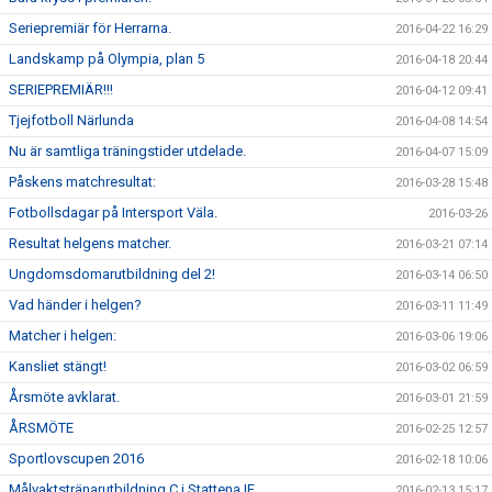
Seriepremiär för Herrarna.
2016-04-22 16:29
Landskamp på Olympia, plan 5
2016-04-18 20:44
SERIEPREMIÄR!!!
2016-04-12 09:41
Tjejfotboll Närlunda
2016-04-08 14:54
Nu är samtliga träningstider utdelade.
2016-04-07 15:09
Påskens matchresultat:
2016-03-28 15:48
Fotbollsdagar på Intersport Väla.
2016-03-26
Resultat helgens matcher.
2016-03-21 07:14
Ungdomsdomarutbildning del 2!
2016-03-14 06:50
Vad händer i helgen?
2016-03-11 11:49
Matcher i helgen:
2016-03-06 19:06
Kansliet stängt!
2016-03-02 06:59
Årsmöte avklarat.
2016-03-01 21:59
ÅRSMÖTE
2016-02-25 12:57
Sportlovscupen 2016
2016-02-18 10:06
Målvaktstränarutbildning C i Stattena IF.
2016-02-13 15:17