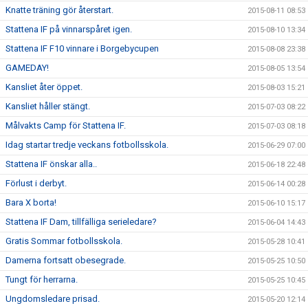
Knatte träning gör återstart.
2015-08-11 08:53
Stattena IF på vinnarspåret igen.
2015-08-10 13:34
Stattena IF F10 vinnare i Borgebycupen
2015-08-08 23:38
GAMEDAY!
2015-08-05 13:54
Kansliet åter öppet.
2015-08-03 15:21
Kansliet håller stängt.
2015-07-03 08:22
Målvakts Camp för Stattena IF.
2015-07-03 08:18
Idag startar tredje veckans fotbollsskola.
2015-06-29 07:00
Stattena IF önskar alla..
2015-06-18 22:48
Förlust i derbyt.
2015-06-14 00:28
Bara X borta!
2015-06-10 15:17
Stattena IF Dam, tillfälliga serieledare?
2015-06-04 14:43
Gratis Sommar fotbollsskola.
2015-05-28 10:41
Damerna fortsatt obesegrade.
2015-05-25 10:50
Tungt för herrarna.
2015-05-25 10:45
Ungdomsledare prisad.
2015-05-20 12:14