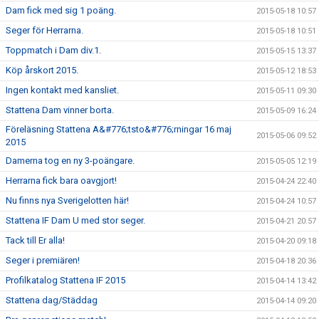
Dam fick med sig 1 poäng.
2015-05-18 10:57
Seger för Herrarna.
2015-05-18 10:51
Toppmatch i Dam div.1.
2015-05-15 13:37
Köp årskort 2015.
2015-05-12 18:53
Ingen kontakt med kansliet.
2015-05-11 09:30
Stattena Dam vinner borta.
2015-05-09 16:24
Föreläsning Stattena A&#776;tsto&#776;rningar 16 maj
2015-05-06 09:52
2015
Damerna tog en ny 3-poängare.
2015-05-05 12:19
Herrarna fick bara oavgjort!
2015-04-24 22:40
Nu finns nya Sverigelotten här!
2015-04-24 10:57
Stattena IF Dam U med stor seger.
2015-04-21 20:57
Tack till Er alla!
2015-04-20 09:18
Seger i premiären!
2015-04-18 20:36
Profilkatalog Stattena IF 2015
2015-04-14 13:42
Stattena dag/Städdag
2015-04-14 09:20