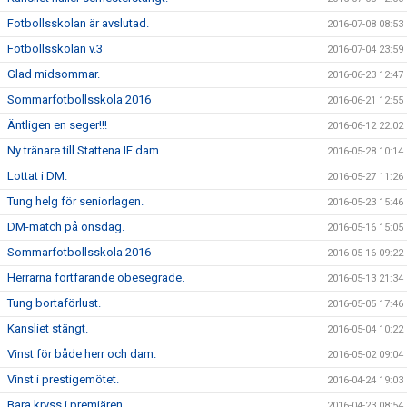
Fotbollsskolan är avslutad.
2016-07-08 08:53
Fotbollsskolan v.3
2016-07-04 23:59
Glad midsommar.
2016-06-23 12:47
Sommarfotbollsskola 2016
2016-06-21 12:55
Äntligen en seger!!!
2016-06-12 22:02
Ny tränare till Stattena IF dam.
2016-05-28 10:14
Lottat i DM.
2016-05-27 11:26
Tung helg för seniorlagen.
2016-05-23 15:46
DM-match på onsdag.
2016-05-16 15:05
Sommarfotbollsskola 2016
2016-05-16 09:22
Herrarna fortfarande obesegrade.
2016-05-13 21:34
Tung bortaförlust.
2016-05-05 17:46
Kansliet stängt.
2016-05-04 10:22
Vinst för både herr och dam.
2016-05-02 09:04
Vinst i prestigemötet.
2016-04-24 19:03
Bara kryss i premiären.
2016-04-23 08:54