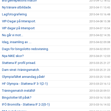
Bra genrepetions match!
2015-04-12 18:52
Ny tränare utbildade.
2015-04-11 15:45
Lagfotografering
2015-04-10 16:48
VIP-Dagar på Intersport.
2015-04-08 15:38
VIP dagar på Intersport
2015-04-07 10:54
Nu går vi mot...
2015-04-02 14:35
Idag, insamling av ....
2015-04-02 09:08
Dags för bingolotto redovisning.
2015-04-02 09:01
Nya NIKE skor?
2015-04-01 12:03
Stattena IF profil prisad.
2015-03-25 21:27
Dam vinst i träningsmatch.
2015-03-25 21:23
Olympiafältet annandag påsk!
2015-03-25 13:40
HF Olympia - Stattena IF 3-1(2-1)
2015-03-23 16:12
Träningsmatch inställd!
2015-03-20 09:51
Bingolotter till påsk?
2015-03-16 15:00
IFÖ Bromölla - Stattena IF 2-2(0-1)
2015-03-16 14:02