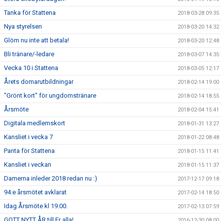
Tanka för Stattena
2018-03-28 09:35
Nya styrelsen
2018-03-20 14:32
Glöm nu inte att betala!
2018-03-20 12:48
Bli tränare/-ledare
2018-03-07 14:35
Vecka 10 i Stattena
2018-03-05 12:17
Årets domarutbildningar
2018-02-14 19:00
"Grönt kort" för ungdomstränare
2018-02-14 18:55
Årsmöte
2018-02-04 15:41
Digitala medlemskort
2018-01-31 13:27
Kansliet i vecka 7
2018-01-22 08:48
Panta för Stattena
2018-01-15 11:41
Kansliet i veckan
2018-01-15 11:37
Damerna inleder 2018 redan nu :)
2017-12-17 09:18
94:e årsmötet avklarat
2017-02-14 18:50
Idag Årsmöte kl 19.00.
2017-02-13 07:59
GOTT NYTT ÅR till Er alla!
2016-12-30 08:00