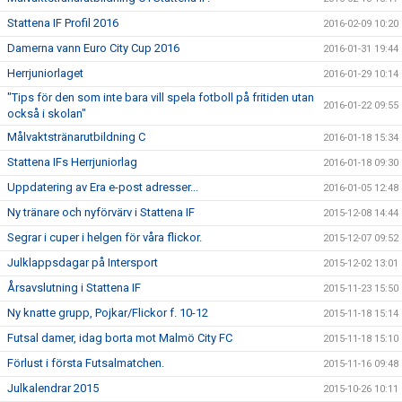
Stattena IF Profil 2016
2016-02-09 10:20
Damerna vann Euro City Cup 2016
2016-01-31 19:44
Herrjuniorlaget
2016-01-29 10:14
"Tips för den som inte bara vill spela fotboll på fritiden utan
2016-01-22 09:55
också i skolan"
Målvaktstränarutbildning C
2016-01-18 15:34
Stattena IFs Herrjuniorlag
2016-01-18 09:30
Uppdatering av Era e-post adresser...
2016-01-05 12:48
Ny tränare och nyförvärv i Stattena IF
2015-12-08 14:44
Segrar i cuper i helgen för våra flickor.
2015-12-07 09:52
Julklappsdagar på Intersport
2015-12-02 13:01
Årsavslutning i Stattena IF
2015-11-23 15:50
Ny knatte grupp, Pojkar/Flickor f. 10-12
2015-11-18 15:14
Futsal damer, idag borta mot Malmö City FC
2015-11-18 15:10
Förlust i första Futsalmatchen.
2015-11-16 09:48
Julkalendrar 2015
2015-10-26 10:11