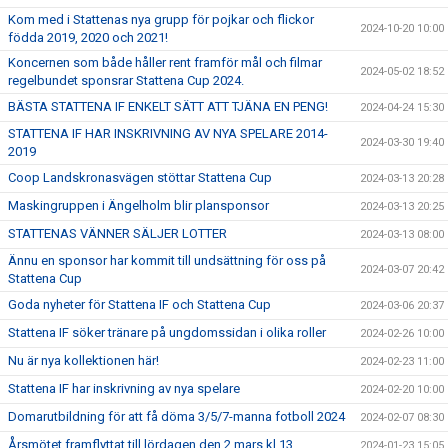
Kom med i Stattenas nya grupp för pojkar och flickor
2024-10-20 10:00
födda 2019, 2020 och 2021!
Koncernen som både håller rent framför mål och filmar
2024-05-02 18:52
regelbundet sponsrar Stattena Cup 2024.
BÄSTA STATTENA IF ENKELT SÄTT ATT TJÄNA EN PENG!
2024-04-24 15:30
STATTENA IF HAR INSKRIVNING AV NYA SPELARE 2014-
2024-03-30 19:40
2019
Coop Landskronasvägen stöttar Stattena Cup
2024-03-13 20:28
Maskingruppen i Ängelholm blir plansponsor
2024-03-13 20:25
STATTENAS VÄNNER SÄLJER LOTTER
2024-03-13 08:00
Ännu en sponsor har kommit till undsättning för oss på
2024-03-07 20:42
Stattena Cup
Goda nyheter för Stattena IF och Stattena Cup
2024-03-06 20:37
Stattena IF söker tränare på ungdomssidan i olika roller
2024-02-26 10:00
Nu är nya kollektionen här!
2024-02-23 11:00
Stattena IF har inskrivning av nya spelare
2024-02-20 10:00
Domarutbildning för att få döma 3/5/7-manna fotboll 2024
2024-02-07 08:30
Årsmötet framflyttat till lördagen den 2 mars kl 13.
2024-01-23 15:05