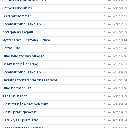
Fotbollsskolan är avslutad.
2016-07-08 08:53
Fotbollsskolan v.3
2016-07-04 23:59
Glad midsommar.
2016-06-23 12:47
Sommarfotbollsskola 2016
2016-06-21 12:55
Äntligen en seger!!!
2016-06-12 22:02
Ny tränare till Stattena IF dam.
2016-05-28 10:14
Lottat i DM.
2016-05-27 11:26
Tung helg för seniorlagen.
2016-05-23 15:46
DM-match på onsdag.
2016-05-16 15:05
Sommarfotbollsskola 2016
2016-05-16 09:22
Herrarna fortfarande obesegrade.
2016-05-13 21:34
Tung bortaförlust.
2016-05-05 17:46
Kansliet stängt.
2016-05-04 10:22
Vinst för både herr och dam.
2016-05-02 09:04
Vinst i prestigemötet.
2016-04-24 19:03
Bara kryss i premiären.
2016-04-23 08:54