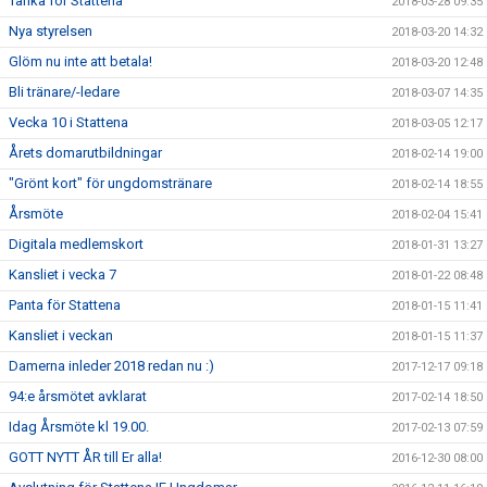
Tanka för Stattena
2018-03-28 09:35
Nya styrelsen
2018-03-20 14:32
Glöm nu inte att betala!
2018-03-20 12:48
Bli tränare/-ledare
2018-03-07 14:35
Vecka 10 i Stattena
2018-03-05 12:17
Årets domarutbildningar
2018-02-14 19:00
"Grönt kort" för ungdomstränare
2018-02-14 18:55
Årsmöte
2018-02-04 15:41
Digitala medlemskort
2018-01-31 13:27
Kansliet i vecka 7
2018-01-22 08:48
Panta för Stattena
2018-01-15 11:41
Kansliet i veckan
2018-01-15 11:37
Damerna inleder 2018 redan nu :)
2017-12-17 09:18
94:e årsmötet avklarat
2017-02-14 18:50
Idag Årsmöte kl 19.00.
2017-02-13 07:59
GOTT NYTT ÅR till Er alla!
2016-12-30 08:00