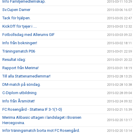
Info Familjemedlemskap.
2015-03-11 10:29
Sv.Cupen Damer
2015-03-06 16:07
Tack för hjälpen.
2015-03-05 22:47
KickOff för tjejer i ....
2015-03-03 12:32
Fotbollsdag med Allerums GIF
2015-03-03 09:22
Info från bokningen!
2015-03-02 18:11
Träningsmatch P06
2015-03-01 22:59
Resultat idag:
2015-03-01 20:22
Rapport från Merima!
2015-03-01 18:19
Till alla Stattenamedlemmar!
2015-02-28 13:25
DM-match på söndag.
2015-02-28 10:38
C-Diplom utbildning
2015-02-28 09:04
Info från Årsmötet!
2015-02-24 09:32
FC Rosengård - Stattena IF 3-1(1-0)
2015-02-21 15:39
Merima Alibasic uttagen i landslaget i Bosnien
2015-02-20 13:17
Hercegovina.
Inför träningsmatch borta mot FC Rosengård.
2015-02-20 13:14