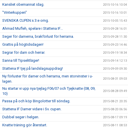
Kansliet obemannat idag.
2015-10-16 10:04
"Vinterkuppen"
2015-10-16 10:01
SVENSKA CUPEN:s 3:e omg.
2015-10-05 15:43
Ahmad Mufleh, spelare i Stattena IF...
2015-09-28 16:01
Seger för damerna, brakförlust för herrarna.
2015-09-28 11:30
Grattis på högtidsdagen!
2015-09-23 14:46
Segrar för dam och herrar.
2015-09-19 18:34
Sanna till Tipselitläger!
2015-09-14 12:13
Stattena IF tjej på landslagsuppdrag!
2015-09-09 09:30
Ny förluster för damer och herrarna, men storvinster i u-
2015-08-31 09:03
lagen.
Nu startar vi upp nya tjejlag F06/07 och Tjejknatte (08, 09,
2015-08-28 09:49
10)
Passa på och köp Bingolotter till söndag.
2015-08-21 20:35
Stattena IF Damer vidare i Sv. cupen.
2015-08-20 06:56
Dubbel seger i helgen.
2015-08-17 09:19
Knatte träning gör återstart.
2015-08-11 08:53