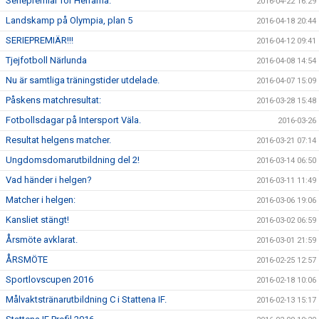
Seriepremiär för Herrarna.
2016-04-22 16:29
Landskamp på Olympia, plan 5
2016-04-18 20:44
SERIEPREMIÄR!!!
2016-04-12 09:41
Tjejfotboll Närlunda
2016-04-08 14:54
Nu är samtliga träningstider utdelade.
2016-04-07 15:09
Påskens matchresultat:
2016-03-28 15:48
Fotbollsdagar på Intersport Väla.
2016-03-26
Resultat helgens matcher.
2016-03-21 07:14
Ungdomsdomarutbildning del 2!
2016-03-14 06:50
Vad händer i helgen?
2016-03-11 11:49
Matcher i helgen:
2016-03-06 19:06
Kansliet stängt!
2016-03-02 06:59
Årsmöte avklarat.
2016-03-01 21:59
ÅRSMÖTE
2016-02-25 12:57
Sportlovscupen 2016
2016-02-18 10:06
Målvaktstränarutbildning C i Stattena IF.
2016-02-13 15:17