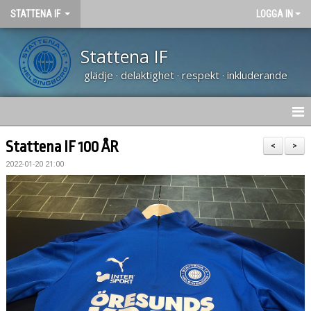
STATTENA IF
LOGGA IN
Stattena IF
glädje · delaktighet · respekt · inkluderande
HEM
Stattena IF 100 ÅR
<
>
2022-01-20 21:00
NYHETER
TRÄNARUTBILDNING SVFF D
OM KLUBBEN
KALENDER
VÅRA LAG