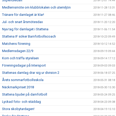
Stipendiedax!
2018-12-07 14:44
Medlemsmöte om klubblokalen och utemiljön
2018-11-28 13:31
Tränare för damlaget är klar!
2018-11-27 08:46
Jul- och snart årsmötesdax
2018-11-20 12:20
Nya tag för damlaget i Stattena
2018-11-06 11:54
Stattena IF söker Barnfotbollscoach
2018-10-23 09:49
Matchens förening
2018-10-12 14:52
Medlemsdagen 22/9
2018-09-19 09:44
Kom och träffa styrelsen
2018-09-14 17:12
Föreningsdagar på Intersport
2018-09-03 09:03
Stattenas damlag drar sig ur division 2
2018-06-18 07:25
Årets sommarfotbollsskola
2018-05-31 08:18
Näckmarkpriset 2018
2018-05-30 15:30
Stattena bjuder på damfotboll
2018-05-24 09:25
Lyckad foto- och städdag
2018-04-23 09:38
Stora skobytardagen!
2018-04-19 15:10