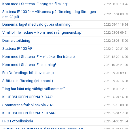
Kom med i Stattena IF:s yngsta flicklag!
2022-08-08 13:26
Stattena IF 100 år – välkomna på föreningsdag lördagen
2022-07-04 09:53
den 23 juli
Damerna: laget med väldigt bra stämning!
2022-05-14 18:24
Vi vill bli fler ledare – kom med i vår gemenskap!
2022-03-08 09:21
Domarutbildning
2022-03-05 15:00
Stattena IF 100 ÅR
2022-01-20 21:00
Kom med i Stattena IF – vi söker fler tränare!
2021-12-29 16:00
Kom med i Stattena IF:s damlag!
2021-10-05 21:00
Pro Defendings höstlovs camp
2021-09-04 09:11
Stötta din förening (Intersport)
2021-09-02 16:08
”Jag har känt mig väldigt välkommen”
2021-08-06 12:01
KLUBBSHOPEN ÖPPNAR IDAG!
2021-06-24 14:00
Sommarens fotbollsskola 2021
2021-05-13 08:00
KLUBBSHOPEN ÖPPNAR 10 MAJ
2021-05-04 17:30
PRO Fotbollsskola
2021-04-06 21:34