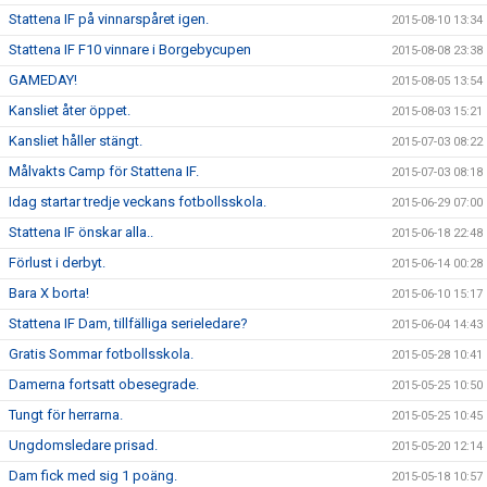
Stattena IF på vinnarspåret igen.
2015-08-10 13:34
Stattena IF F10 vinnare i Borgebycupen
2015-08-08 23:38
GAMEDAY!
2015-08-05 13:54
Kansliet åter öppet.
2015-08-03 15:21
Kansliet håller stängt.
2015-07-03 08:22
Målvakts Camp för Stattena IF.
2015-07-03 08:18
Idag startar tredje veckans fotbollsskola.
2015-06-29 07:00
Stattena IF önskar alla..
2015-06-18 22:48
Förlust i derbyt.
2015-06-14 00:28
Bara X borta!
2015-06-10 15:17
Stattena IF Dam, tillfälliga serieledare?
2015-06-04 14:43
Gratis Sommar fotbollsskola.
2015-05-28 10:41
Damerna fortsatt obesegrade.
2015-05-25 10:50
Tungt för herrarna.
2015-05-25 10:45
Ungdomsledare prisad.
2015-05-20 12:14
Dam fick med sig 1 poäng.
2015-05-18 10:57