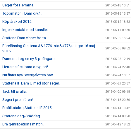
Seger för Herrarna.
2015-05-18 10:51
Toppmatch i Dam div.1.
2015-05-15 13:37
Köp årskort 2015.
2015-05-12 18:53
Ingen kontakt med kansliet.
2015-05-11 09:30
Stattena Dam vinner borta.
2015-05-09 16:24
Föreläsning Stattena A&#776;tsto&#776;rningar 16 maj
2015-05-06 09:52
2015
Damerna tog en ny 3-poängare.
2015-05-05 12:19
Herrarna fick bara oavgjort!
2015-04-24 22:40
Nu finns nya Sverigelotten här!
2015-04-24 10:57
Stattena IF Dam U med stor seger.
2015-04-21 20:57
Tack till Er alla!
2015-04-20 09:18
Seger i premiären!
2015-04-18 20:36
Profilkatalog Stattena IF 2015
2015-04-14 13:42
Stattena dag/Städdag
2015-04-14 09:20
Bra genrepetions match!
2015-04-12 18:52