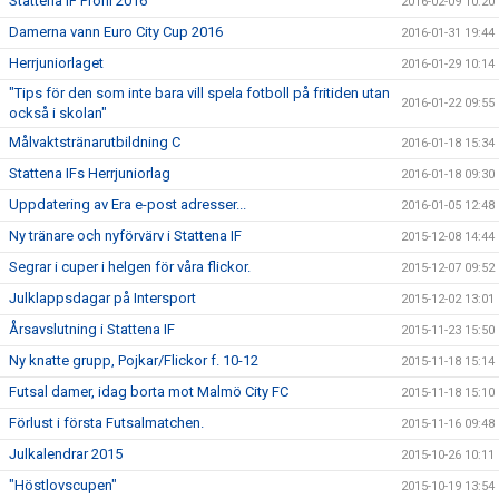
Stattena IF Profil 2016
2016-02-09 10:20
Damerna vann Euro City Cup 2016
2016-01-31 19:44
Herrjuniorlaget
2016-01-29 10:14
"Tips för den som inte bara vill spela fotboll på fritiden utan
2016-01-22 09:55
också i skolan"
Målvaktstränarutbildning C
2016-01-18 15:34
Stattena IFs Herrjuniorlag
2016-01-18 09:30
Uppdatering av Era e-post adresser...
2016-01-05 12:48
Ny tränare och nyförvärv i Stattena IF
2015-12-08 14:44
Segrar i cuper i helgen för våra flickor.
2015-12-07 09:52
Julklappsdagar på Intersport
2015-12-02 13:01
Årsavslutning i Stattena IF
2015-11-23 15:50
Ny knatte grupp, Pojkar/Flickor f. 10-12
2015-11-18 15:14
Futsal damer, idag borta mot Malmö City FC
2015-11-18 15:10
Förlust i första Futsalmatchen.
2015-11-16 09:48
Julkalendrar 2015
2015-10-26 10:11
"Höstlovscupen"
2015-10-19 13:54