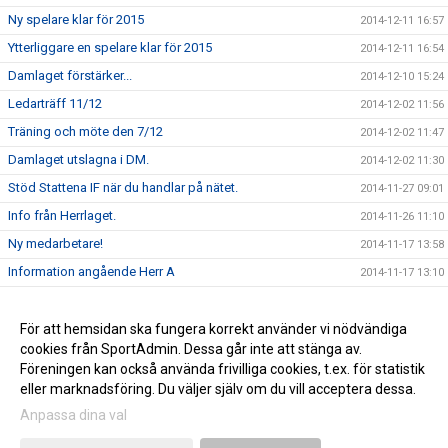
Ny spelare klar för 2015
2014-12-11 16:57
Ytterliggare en spelare klar för 2015
2014-12-11 16:54
Damlaget förstärker...
2014-12-10 15:24
Ledarträff 11/12
2014-12-02 11:56
Träning och möte den 7/12
2014-12-02 11:47
Damlaget utslagna i DM.
2014-12-02 11:30
Stöd Stattena IF när du handlar på nätet.
2014-11-27 09:01
Info från Herrlaget.
2014-11-26 11:10
Ny medarbetare!
2014-11-17 13:58
Information angående Herr A
2014-11-17 13:10
Tack för ert stöd
2014-11-17 13:00
Stöd Stattena IF:s ungdomar genom Svenska Spel
För att hemsidan ska fungera korrekt använder vi nödvändiga
2014-02-03 08:30
cookies från SportAdmin. Dessa går inte att stänga av.
Stattena IF på väg mot toppen
2014-01-01 08:54
Föreningen kan också använda frivilliga cookies, t.ex. för statistik
eller marknadsföring. Du väljer själv om du vill acceptera dessa.
Anpassa dina val
Cookie-inställningar
Gå till Webbversion