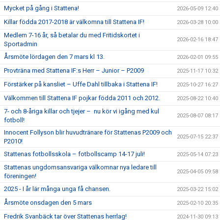
Mycket på gång i Stattena!
2026-05-09 12:40
Killar födda 2017-2018 är välkomna till Stattena IF!
2026-03-28 10:00
Medlem 7-16 år, så betalar du med Fritidskortet i
2026-02-16 18:47
Sportadmin
Årsmöte lördagen den 7 mars kl 13.
2026-02-01 09:55
Provträna med Stattena IF:s Herr – Junior – P2009
2025-11-17 10:32
Förstärker på kansliet – Uffe Dahl tillbaka i Stattena IF!
2025-10-27 16:27
Välkommen till Stattena IF pojkar födda 2011 och 2012.
2025-08-22 10:40
7- och 8-åriga killar och tjejer – nu kör vi igång med kul
2025-08-07 08:17
fotboll!
Innocent Follyson blir huvudtränare för Stattenas P2009 och
2025-07-15 22:37
P2010!
Stattenas fotbollsskola – fotbollscamp 14-17 juli!
2025-05-14 07:23
Stattenas ungdomsansvariga välkomnar nya ledare till
2025-04-05 09:58
föreningen!
2025 - I år lär många unga få chansen.
2025-03-22 15:02
Årsmöte onsdagen den 5 mars
2025-02-10 20:35
Fredrik Svanbäck tar över Stattenas herrlag!
2024-11-30 09:13