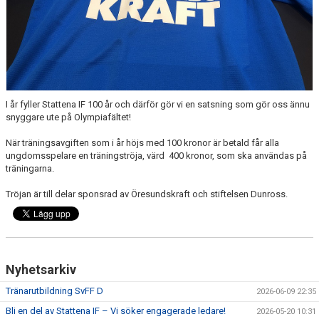
SPONSORER
DOMARE, MATCHER.
AVGIFTER
FÖRENINGSSHOP
I år fyller Stattena IF 100 år och därför gör vi en satsning som gör oss ännu
snyggare ute på Olympiafältet!
KONTAKT
När träningsavgiften som i år höjs med 100 kronor är betald får alla
ungdomsspelare en träningströja, värd 400 kronor, som ska användas på
STATTENA CUP
träningarna.
Tröjan är till delar sponsrad av Öresundskraft och stiftelsen Dunross.
INTRESSEANMÄLAN SOM TRÄNARE/LEDARE
INTRESSEANMÄLAN MEDLEM/SPELARE
Nyhetsarkiv
Tränarutbildning SvFF D
2026-06-09 22:35
Bli en del av Stattena IF – Vi söker engagerade ledare!
2026-05-20 10:31