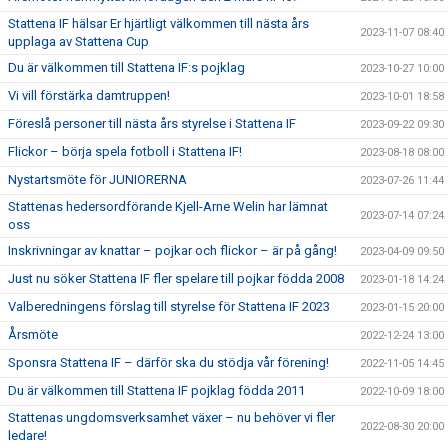
Stattena IF hälsar Er hjärtligt välkommen till nästa års
2023-11-07 08:40
upplaga av Stattena Cup
Du är välkommen till Stattena IF:s pojklag
2023-10-27 10:00
Vi vill förstärka damtruppen!
2023-10-01 18:58
Föreslå personer till nästa års styrelse i Stattena IF
2023-09-22 09:30
Flickor – börja spela fotboll i Stattena IF!
2023-08-18 08:00
Nystartsmöte för JUNIORERNA
2023-07-26 11:44
Stattenas hedersordförande Kjell-Arne Welin har lämnat
2023-07-14 07:24
oss
Inskrivningar av knattar – pojkar och flickor – är på gång!
2023-04-09 09:50
Just nu söker Stattena IF fler spelare till pojkar födda 2008
2023-01-18 14:24
Valberedningens förslag till styrelse för Stattena IF 2023
2023-01-15 20:00
Årsmöte
2022-12-24 13:00
Sponsra Stattena IF – därför ska du stödja vår förening!
2022-11-05 14:45
Du är välkommen till Stattena IF pojklag födda 2011
2022-10-09 18:00
Stattenas ungdomsverksamhet växer – nu behöver vi fler
2022-08-30 20:00
ledare!