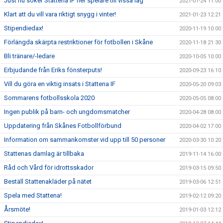
Just nu söker Stattena IF fler spelare till vissa lag
2021-01-24 11:00
Klart att du vill vara riktigt snygg i vinter!
2021-01-23 12:21
Stipendiedax!
2020-11-19 10:00
Förlängda skärpta restriktioner för fotbollen i Skåne
2020-11-18 21:30
Bli tränare/-ledare
2020-10-05 10:00
Erbjudande från Eriks fönsterputs!
2020-09-23 16:10
Vill du göra en viktig insats i Stattena IF
2020-05-20 09:03
Sommarens fotbollsskola 2020
2020-05-05 08:00
Ingen publik på barn- och ungdomsmatcher
2020-04-28 08:00
Uppdatering från Skånes Fotbollförbund
2020-04-02 17:00
Information om sammankomster vid upp till 50 personer
2020-03-30 10:20
Stattenas damlag är tillbaka
2019-11-14 16:00
Råd och Vård för idrottsskador
2019-03-15 09:50
Beställ Stattenakläder på nätet
2019-03-06 12:51
Spela med Stattena!
2019-02-12 09:20
Årsmöte!
2019-01-03 12:12