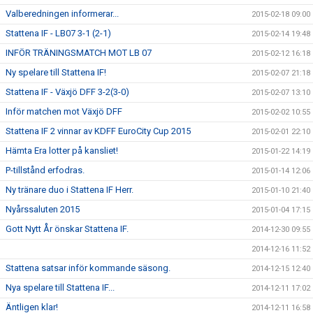
Valberedningen informerar...
2015-02-18 09:00
Stattena IF - LB07 3-1 (2-1)
2015-02-14 19:48
INFÖR TRÄNINGSMATCH MOT LB 07
2015-02-12 16:18
Ny spelare till Stattena IF!
2015-02-07 21:18
Stattena IF - Växjö DFF 3-2(3-0)
2015-02-07 13:10
Inför matchen mot Växjö DFF
2015-02-02 10:55
Stattena IF 2 vinnar av KDFF EuroCity Cup 2015
2015-02-01 22:10
Hämta Era lotter på kansliet!
2015-01-22 14:19
P-tillstånd erfodras.
2015-01-14 12:06
Ny tränare duo i Stattena IF Herr.
2015-01-10 21:40
Nyårssaluten 2015
2015-01-04 17:15
Gott Nytt År önskar Stattena IF.
2014-12-30 09:55
2014-12-16 11:52
Stattena satsar inför kommande säsong.
2014-12-15 12:40
Nya spelare till Stattena IF...
2014-12-11 17:02
Äntligen klar!
2014-12-11 16:58