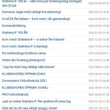
Stattena IF 100 år – välkomna på föreningsdag lördagen
2022-07-04 09:53
den 23 juli
Damerna: laget med väldigt bra stämning!
2022-05-14 18:24
Vi vill bli fler ledare – kom med i vår gemenskap!
2022-03-08 09:21
Domarutbildning
2022-03-05 15:00
Stattena IF 100 ÅR
2022-01-20 21:00
Kom med i Stattena IF – vi söker fler tränare!
2021-12-29 16:00
Kom med i Stattena IF:s damlag!
2021-10-05 21:00
Pro Defendings höstlovs camp
2021-09-04 09:11
Stötta din förening (Intersport)
2021-09-02 16:08
”Jag har känt mig väldigt välkommen”
2021-08-06 12:01
KLUBBSHOPEN ÖPPNAR IDAG!
2021-06-24 14:00
Sommarens fotbollsskola 2021
2021-05-13 08:00
KLUBBSHOPEN ÖPPNAR 10 MAJ
2021-05-04 17:30
PRO Fotbollsskola
2021-04-06 21:34
Just nu söker Stattena IF fler spelare till vissa lag
2021-01-24 11:00
Klart att du vill vara riktigt snygg i vinter!
2021-01-23 12:21