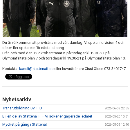
SPONSORER
DOMARE, MATCHER.
AVGIFTER
FÖRENINGSSHOP
Du är välkommen att provträna med vårt damlag. Vi spelar i division 4 och
söker fler spelare inför nästa säsong.
Från och med den 12 oktober tränar vi på tisdagar kl 19.30-21 på
KONTAKT
Olympiafältets plan 7 och torsdagar kl 19.30-21 på Olympiafältets plan 10.
STATTENA CUP
Kontakta:
kansli@stattenaif.se
eller huvudtränare Cissi Olsen 073-3401747.
INTRESSEANMÄLAN SOM TRÄNARE/LEDARE
INTRESSEANMÄLAN MEDLEM/SPELARE
Nyhetsarkiv
Tränarutbildning SvFF D
2026-06-09 22:35
Bli en del av Stattena IF – Vi söker engagerade ledare!
2026-05-20 10:31
Mycket på gång i Stattena!
2026-05-09 12:40