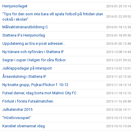
Herrjuniorlaget
2016-01-29 10:14
"Tips för den som inte bara vill spela fotboll på fritiden utan
2016-01-22 09:55
också i skolan"
Målvaktstränarutbildning C
2016-01-18 15:34
Stattena IFs Herrjuniorlag
2016-01-18 09:30
Uppdatering av Era e-post adresser...
2016-01-05 12:48
Ny tränare och nyförvärv i Stattena IF
2015-12-08 14:44
Segrar i cuper i helgen för våra flickor.
2015-12-07 09:52
Julklappsdagar på Intersport
2015-12-02 13:01
Årsavslutning i Stattena IF
2015-11-23 15:50
Ny knatte grupp, Pojkar/Flickor f. 10-12
2015-11-18 15:14
Futsal damer, idag borta mot Malmö City FC
2015-11-18 15:10
Förlust i första Futsalmatchen.
2015-11-16 09:48
Julkalendrar 2015
2015-10-26 10:11
"Höstlovscupen"
2015-10-19 13:54
Kansliet obemannat idag.
2015-10-16 10:04