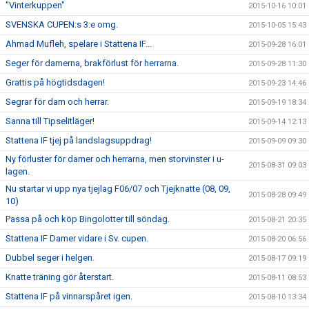
"Vinterkuppen"
2015-10-16 10:01
SVENSKA CUPEN:s 3:e omg.
2015-10-05 15:43
Ahmad Mufleh, spelare i Stattena IF...
2015-09-28 16:01
Seger för damerna, brakförlust för herrarna.
2015-09-28 11:30
Grattis på högtidsdagen!
2015-09-23 14:46
Segrar för dam och herrar.
2015-09-19 18:34
Sanna till Tipselitläger!
2015-09-14 12:13
Stattena IF tjej på landslagsuppdrag!
2015-09-09 09:30
Ny förluster för damer och herrarna, men storvinster i u-
2015-08-31 09:03
lagen.
Nu startar vi upp nya tjejlag F06/07 och Tjejknatte (08, 09,
2015-08-28 09:49
10)
Passa på och köp Bingolotter till söndag.
2015-08-21 20:35
Stattena IF Damer vidare i Sv. cupen.
2015-08-20 06:56
Dubbel seger i helgen.
2015-08-17 09:19
Knatte träning gör återstart.
2015-08-11 08:53
Stattena IF på vinnarspåret igen.
2015-08-10 13:34