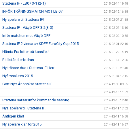
Stattena IF - LB07 3-1 (2-1)
2015-02-14 19:48
INFÖR TRÄNINGSMATCH MOT LB 07
2015-02-12 16:18
Ny spelare till Stattena IF!
2015-02-07 21:18
Stattena IF - Växjö DFF 3-2(3-0)
2015-02-07 13:10
Inför matchen mot Växjö DFF
2015-02-02 10:55
Stattena IF 2 vinnar av KDFF EuroCity Cup 2015
2015-02-01 22:10
Hämta Era lotter på kansliet!
2015-01-22 14:19
P-tillstånd erfodras.
2015-01-14 12:06
Ny tränare duo i Stattena IF Herr.
2015-01-10 21:40
Nyårssaluten 2015
2015-01-04 17:15
Gott Nytt År önskar Stattena IF.
2014-12-30 09:55
2014-12-16 11:52
Stattena satsar inför kommande säsong.
2014-12-15 12:40
Nya spelare till Stattena IF...
2014-12-11 17:02
Äntligen klar!
2014-12-11 16:58
Ny spelare klar för 2015
2014-12-11 16:57