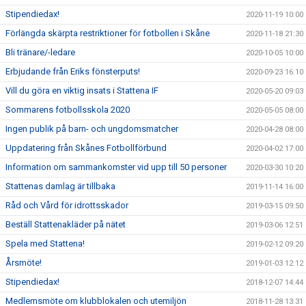
Stipendiedax!
2020-11-19 10:00
Förlängda skärpta restriktioner för fotbollen i Skåne
2020-11-18 21:30
Bli tränare/-ledare
2020-10-05 10:00
Erbjudande från Eriks fönsterputs!
2020-09-23 16:10
Vill du göra en viktig insats i Stattena IF
2020-05-20 09:03
Sommarens fotbollsskola 2020
2020-05-05 08:00
Ingen publik på barn- och ungdomsmatcher
2020-04-28 08:00
Uppdatering från Skånes Fotbollförbund
2020-04-02 17:00
Information om sammankomster vid upp till 50 personer
2020-03-30 10:20
Stattenas damlag är tillbaka
2019-11-14 16:00
Råd och Vård för idrottsskador
2019-03-15 09:50
Beställ Stattenakläder på nätet
2019-03-06 12:51
Spela med Stattena!
2019-02-12 09:20
Årsmöte!
2019-01-03 12:12
Stipendiedax!
2018-12-07 14:44
Medlemsmöte om klubblokalen och utemiljön
2018-11-28 13:31