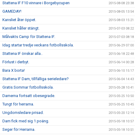
Stattena IF F10 vinnare i Borgebycupen
2015-08-08 23:38
GAMEDAY!
2015-08-05 13:54
Kansliet åter öppet.
2015-08-03 15:21
Kansliet håller stängt.
2015-07-03 08:22
Målvakts Camp för Stattena IF.
2015-07-03 08:18
Idag startar tredje veckans fotbollsskola.
2015-06-29 07:00
Stattena IF önskar alla..
2015-06-18 22:48
Förlust i derbyt.
2015-06-14 00:28
Bara X borta!
2015-06-10 15:17
Stattena IF Dam, tillfälliga serieledare?
2015-06-04 14:43
Gratis Sommar fotbollsskola.
2015-05-28 10:41
Damerna fortsatt obesegrade.
2015-05-25 10:50
Tungt för herrarna.
2015-05-25 10:45
Ungdomsledare prisad.
2015-05-20 12:14
Dam fick med sig 1 poäng.
2015-05-18 10:57
Seger för Herrarna.
2015-05-18 10:51