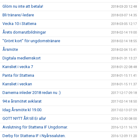
Glöm nu inte att betala!
2018-03-20 12:48
Bli tränare/-ledare
2018-03-07 14:35
Vecka 10 i Stattena
2018-03-05 12:17
Årets domarutbildningar
2018-02-14 19:00
"Grönt kort" för ungdomstränare
2018-02-14 18:55
Årsmöte
2018-02-04 15:41
Digitala medlemskort
2018-01-31 13:27
Kansliet i vecka 7
2018-01-22 08:48
Panta för Stattena
2018-01-15 11:41
Kansliet i veckan
2018-01-15 11:37
Damerna inleder 2018 redan nu :)
2017-12-17 09:18
94:e årsmötet avklarat
2017-02-14 18:50
Idag Årsmöte kl 19.00.
2017-02-13 07:59
GOTT NYTT ÅR till Er alla!
2016-12-30 08:00
Avslutning för Stattena IF Ungdomar.
2016-12-11 16:19
Derby för Stattena IF i Nyårssaluten.
2016-12-09 11:20