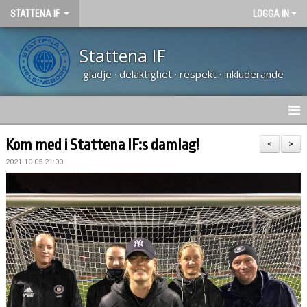
STATTENA IF
LOGGA IN
Stattena IF
glädje · delaktighet · respekt · inkluderande
HEM
Kom med i Stattena IF:s damlag!
<
>
2021-10-05 21:00
NYHETER
TRÄNARUTBILDNING SVFF D
OM KLUBBEN
KALENDER
VÅRA LAG