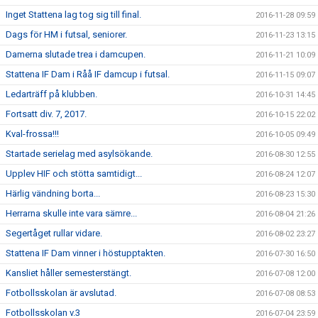
Inget Stattena lag tog sig till final.
2016-11-28 09:59
Dags för HM i futsal, seniorer.
2016-11-23 13:15
Damerna slutade trea i damcupen.
2016-11-21 10:09
Stattena IF Dam i Råå IF damcup i futsal.
2016-11-15 09:07
Ledarträff på klubben.
2016-10-31 14:45
Fortsatt div. 7, 2017.
2016-10-15 22:02
Kval-frossa!!!
2016-10-05 09:49
Startade serielag med asylsökande.
2016-08-30 12:55
Upplev HIF och stötta samtidigt...
2016-08-24 12:07
Härlig vändning borta...
2016-08-23 15:30
Herrarna skulle inte vara sämre...
2016-08-04 21:26
Segertåget rullar vidare.
2016-08-02 23:27
Stattena IF Dam vinner i höstupptakten.
2016-07-30 16:50
Kansliet håller semesterstängt.
2016-07-08 12:00
Fotbollsskolan är avslutad.
2016-07-08 08:53
Fotbollsskolan v.3
2016-07-04 23:59