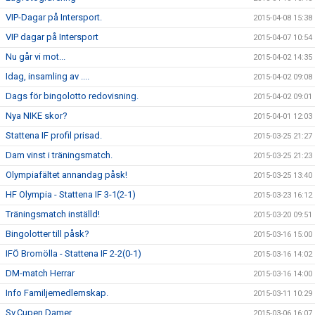
VIP-Dagar på Intersport.
2015-04-08 15:38
VIP dagar på Intersport
2015-04-07 10:54
Nu går vi mot...
2015-04-02 14:35
Idag, insamling av ....
2015-04-02 09:08
Dags för bingolotto redovisning.
2015-04-02 09:01
Nya NIKE skor?
2015-04-01 12:03
Stattena IF profil prisad.
2015-03-25 21:27
Dam vinst i träningsmatch.
2015-03-25 21:23
Olympiafältet annandag påsk!
2015-03-25 13:40
HF Olympia - Stattena IF 3-1(2-1)
2015-03-23 16:12
Träningsmatch inställd!
2015-03-20 09:51
Bingolotter till påsk?
2015-03-16 15:00
IFÖ Bromölla - Stattena IF 2-2(0-1)
2015-03-16 14:02
DM-match Herrar
2015-03-16 14:00
Info Familjemedlemskap.
2015-03-11 10:29
Sv.Cupen Damer
2015-03-06 16:07