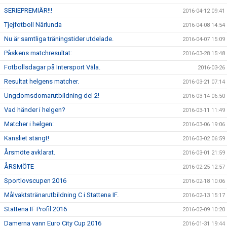
SERIEPREMIÄR!!!
2016-04-12 09:41
Tjejfotboll Närlunda
2016-04-08 14:54
Nu är samtliga träningstider utdelade.
2016-04-07 15:09
Påskens matchresultat:
2016-03-28 15:48
Fotbollsdagar på Intersport Väla.
2016-03-26
Resultat helgens matcher.
2016-03-21 07:14
Ungdomsdomarutbildning del 2!
2016-03-14 06:50
Vad händer i helgen?
2016-03-11 11:49
Matcher i helgen:
2016-03-06 19:06
Kansliet stängt!
2016-03-02 06:59
Årsmöte avklarat.
2016-03-01 21:59
ÅRSMÖTE
2016-02-25 12:57
Sportlovscupen 2016
2016-02-18 10:06
Målvaktstränarutbildning C i Stattena IF.
2016-02-13 15:17
Stattena IF Profil 2016
2016-02-09 10:20
Damerna vann Euro City Cup 2016
2016-01-31 19:44