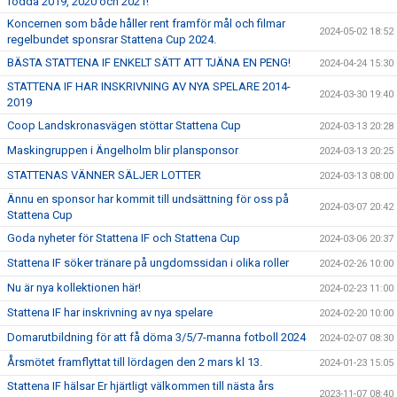
födda 2019, 2020 och 2021!
Koncernen som både håller rent framför mål och filmar
2024-05-02 18:52
regelbundet sponsrar Stattena Cup 2024.
BÄSTA STATTENA IF ENKELT SÄTT ATT TJÄNA EN PENG!
2024-04-24 15:30
STATTENA IF HAR INSKRIVNING AV NYA SPELARE 2014-
2024-03-30 19:40
2019
Coop Landskronasvägen stöttar Stattena Cup
2024-03-13 20:28
Maskingruppen i Ängelholm blir plansponsor
2024-03-13 20:25
STATTENAS VÄNNER SÄLJER LOTTER
2024-03-13 08:00
Ännu en sponsor har kommit till undsättning för oss på
2024-03-07 20:42
Stattena Cup
Goda nyheter för Stattena IF och Stattena Cup
2024-03-06 20:37
Stattena IF söker tränare på ungdomssidan i olika roller
2024-02-26 10:00
Nu är nya kollektionen här!
2024-02-23 11:00
Stattena IF har inskrivning av nya spelare
2024-02-20 10:00
Domarutbildning för att få döma 3/5/7-manna fotboll 2024
2024-02-07 08:30
Årsmötet framflyttat till lördagen den 2 mars kl 13.
2024-01-23 15:05
Stattena IF hälsar Er hjärtligt välkommen till nästa års
2023-11-07 08:40