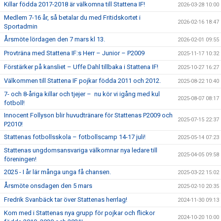
Killar födda 2017-2018 är välkomna till Stattena IF!
2026-03-28 10:00
Medlem 7-16 år, så betalar du med Fritidskortet i
2026-02-16 18:47
Sportadmin
Årsmöte lördagen den 7 mars kl 13.
2026-02-01 09:55
Provträna med Stattena IF:s Herr – Junior – P2009
2025-11-17 10:32
Förstärker på kansliet – Uffe Dahl tillbaka i Stattena IF!
2025-10-27 16:27
Välkommen till Stattena IF pojkar födda 2011 och 2012.
2025-08-22 10:40
7- och 8-åriga killar och tjejer – nu kör vi igång med kul
2025-08-07 08:17
fotboll!
Innocent Follyson blir huvudtränare för Stattenas P2009 och
2025-07-15 22:37
P2010!
Stattenas fotbollsskola – fotbollscamp 14-17 juli!
2025-05-14 07:23
Stattenas ungdomsansvariga välkomnar nya ledare till
2025-04-05 09:58
föreningen!
2025 - I år lär många unga få chansen.
2025-03-22 15:02
Årsmöte onsdagen den 5 mars
2025-02-10 20:35
Fredrik Svanbäck tar över Stattenas herrlag!
2024-11-30 09:13
Kom med i Stattenas nya grupp för pojkar och flickor
2024-10-20 10:00