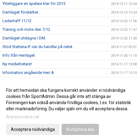
Ytterliggare en spelare klar för 2015
2014-12-11 16:54
Damlaget förstärker...
2014-12-10 15:24
Ledarträff 11/12
2014-12-02 11:56
Träning och möte den 7/12
2014-12-02 11:47
Damlaget utslagna i DM.
2014-12-02 11:30
Stöd Stattena IF när du handlar på nätet.
2014-11-27 09:01
Info från Herrlaget.
2014-11-26 11:10
Ny medarbetare!
2014-11-17 13:58
Information angående Herr A
2014-11-17 13:10
Tack för ert stöd
2014-11-17 13:00
Stöd Stattena IF:s ungdomar genom Svenska Spel
För att hemsidan ska fungera korrekt använder vi nödvändiga
2014-02-03 08:30
cookies från SportAdmin. Dessa går inte att stänga av.
Stattena IF på väg mot toppen
2014-01-01 08:54
Föreningen kan också använda frivilliga cookies, t.ex. för statistik
eller marknadsföring. Du väljer själv om du vill acceptera dessa.
Anpassa dina val
Cookie-inställningar
Gå till Webbversion
Acceptera nödvändiga
Acceptera alla