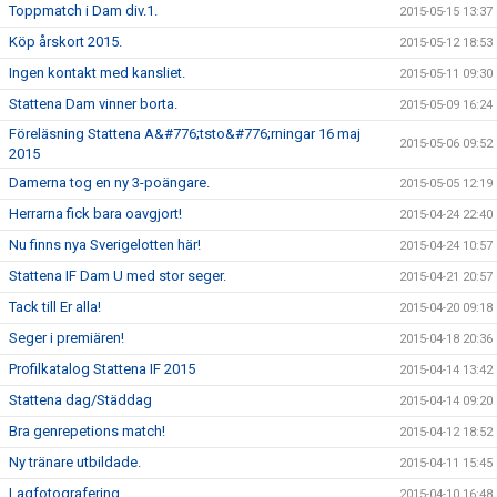
Toppmatch i Dam div.1.
2015-05-15 13:37
Köp årskort 2015.
2015-05-12 18:53
Ingen kontakt med kansliet.
2015-05-11 09:30
Stattena Dam vinner borta.
2015-05-09 16:24
Föreläsning Stattena A&#776;tsto&#776;rningar 16 maj
2015-05-06 09:52
2015
Damerna tog en ny 3-poängare.
2015-05-05 12:19
Herrarna fick bara oavgjort!
2015-04-24 22:40
Nu finns nya Sverigelotten här!
2015-04-24 10:57
Stattena IF Dam U med stor seger.
2015-04-21 20:57
Tack till Er alla!
2015-04-20 09:18
Seger i premiären!
2015-04-18 20:36
Profilkatalog Stattena IF 2015
2015-04-14 13:42
Stattena dag/Städdag
2015-04-14 09:20
Bra genrepetions match!
2015-04-12 18:52
Ny tränare utbildade.
2015-04-11 15:45
Lagfotografering
2015-04-10 16:48