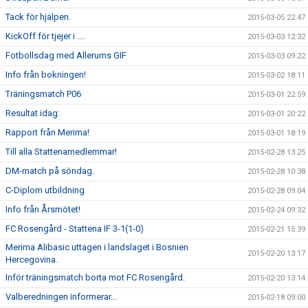
Tack för hjälpen.
2015-03-05 22:47
KickOff för tjejer i ....
2015-03-03 12:32
Fotbollsdag med Allerums GIF
2015-03-03 09:22
Info från bokningen!
2015-03-02 18:11
Träningsmatch P06
2015-03-01 22:59
Resultat idag:
2015-03-01 20:22
Rapport från Merima!
2015-03-01 18:19
Till alla Stattenamedlemmar!
2015-02-28 13:25
DM-match på söndag.
2015-02-28 10:38
C-Diplom utbildning
2015-02-28 09:04
Info från Årsmötet!
2015-02-24 09:32
FC Rosengård - Stattena IF 3-1(1-0)
2015-02-21 15:39
Merima Alibasic uttagen i landslaget i Bosnien
2015-02-20 13:17
Hercegovina.
Inför träningsmatch borta mot FC Rosengård.
2015-02-20 13:14
Valberedningen informerar...
2015-02-18 09:00