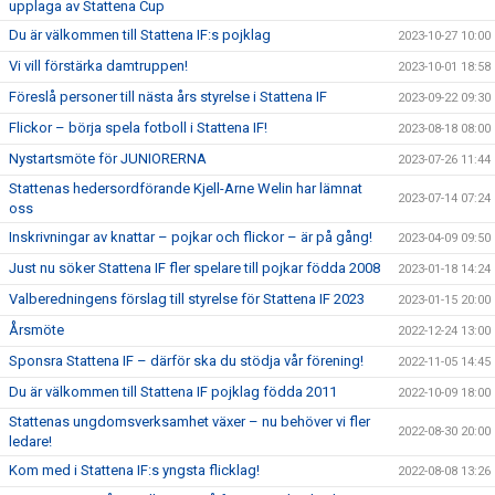
upplaga av Stattena Cup
Du är välkommen till Stattena IF:s pojklag
2023-10-27 10:00
Vi vill förstärka damtruppen!
2023-10-01 18:58
Föreslå personer till nästa års styrelse i Stattena IF
2023-09-22 09:30
Flickor – börja spela fotboll i Stattena IF!
2023-08-18 08:00
Nystartsmöte för JUNIORERNA
2023-07-26 11:44
Stattenas hedersordförande Kjell-Arne Welin har lämnat
2023-07-14 07:24
oss
Inskrivningar av knattar – pojkar och flickor – är på gång!
2023-04-09 09:50
Just nu söker Stattena IF fler spelare till pojkar födda 2008
2023-01-18 14:24
Valberedningens förslag till styrelse för Stattena IF 2023
2023-01-15 20:00
Årsmöte
2022-12-24 13:00
Sponsra Stattena IF – därför ska du stödja vår förening!
2022-11-05 14:45
Du är välkommen till Stattena IF pojklag födda 2011
2022-10-09 18:00
Stattenas ungdomsverksamhet växer – nu behöver vi fler
2022-08-30 20:00
ledare!
Kom med i Stattena IF:s yngsta flicklag!
2022-08-08 13:26