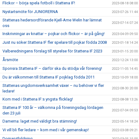
Flickor – börja spela fotboll i Stattena IF!
2023-08-18 08:00
Nystartsmöte för JUNIORERNA
2023-07-26 11:44
Stattenas hedersordförande Kjell-Arne Welin har lämnat
2023-07-14 07:24
oss
Inskrivningar av knattar – pojkar och flickor – är på gång!
2023-04-09 09:50
Just nu söker Stattena IF fler spelare till pojkar födda 2008
2023-01-18 14:24
Valberedningens förslag till styrelse för Stattena IF 2023
2023-01-15 20:00
Årsmöte
2022-12-24 13:00
Sponsra Stattena IF – därför ska du stödja vår förening!
2022-11-05 14:45
Du är välkommen till Stattena IF pojklag födda 2011
2022-10-09 18:00
Stattenas ungdomsverksamhet växer – nu behöver vi fler
2022-08-30 20:00
ledare!
Kom med i Stattena IF:s yngsta flicklag!
2022-08-08 13:26
Stattena IF 100 år – välkomna på föreningsdag lördagen
2022-07-04 09:53
den 23 juli
Damerna: laget med väldigt bra stämning!
2022-05-14 18:24
Vi vill bli fler ledare – kom med i vår gemenskap!
2022-03-08 09:21
Domarutbildning
2022-03-05 15:00