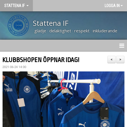
STATTENA IF
LOGGA IN
Stattena IF
glädje · delaktighet · respekt · inkluderande
HEM
KLUBBSHOPEN ÖPPNAR IDAG!
<
>
2021-06-24 14:00
NYHETER
TRÄNARUTBILDNING SVFF D
OM KLUBBEN
KALENDER
VÅRA LAG