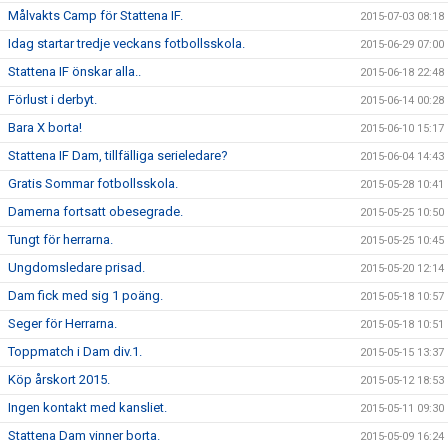
Målvakts Camp för Stattena IF.
2015-07-03 08:18
Idag startar tredje veckans fotbollsskola.
2015-06-29 07:00
Stattena IF önskar alla..
2015-06-18 22:48
Förlust i derbyt.
2015-06-14 00:28
Bara X borta!
2015-06-10 15:17
Stattena IF Dam, tillfälliga serieledare?
2015-06-04 14:43
Gratis Sommar fotbollsskola.
2015-05-28 10:41
Damerna fortsatt obesegrade.
2015-05-25 10:50
Tungt för herrarna.
2015-05-25 10:45
Ungdomsledare prisad.
2015-05-20 12:14
Dam fick med sig 1 poäng.
2015-05-18 10:57
Seger för Herrarna.
2015-05-18 10:51
Toppmatch i Dam div.1.
2015-05-15 13:37
Köp årskort 2015.
2015-05-12 18:53
Ingen kontakt med kansliet.
2015-05-11 09:30
Stattena Dam vinner borta.
2015-05-09 16:24