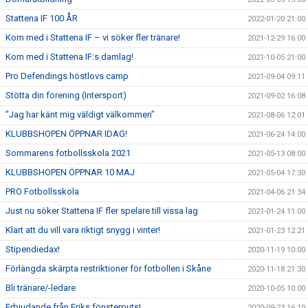
Stattena IF 100 ÅR
2022-01-20 21:00
Kom med i Stattena IF – vi söker fler tränare!
2021-12-29 16:00
Kom med i Stattena IF:s damlag!
2021-10-05 21:00
Pro Defendings höstlovs camp
2021-09-04 09:11
Stötta din förening (Intersport)
2021-09-02 16:08
”Jag har känt mig väldigt välkommen”
2021-08-06 12:01
KLUBBSHOPEN ÖPPNAR IDAG!
2021-06-24 14:00
Sommarens fotbollsskola 2021
2021-05-13 08:00
KLUBBSHOPEN ÖPPNAR 10 MAJ
2021-05-04 17:30
PRO Fotbollsskola
2021-04-06 21:34
Just nu söker Stattena IF fler spelare till vissa lag
2021-01-24 11:00
Klart att du vill vara riktigt snygg i vinter!
2021-01-23 12:21
Stipendiedax!
2020-11-19 10:00
Förlängda skärpta restriktioner för fotbollen i Skåne
2020-11-18 21:30
Bli tränare/-ledare
2020-10-05 10:00
Erbjudande från Eriks fönsterputs!
2020-09-23 16:10