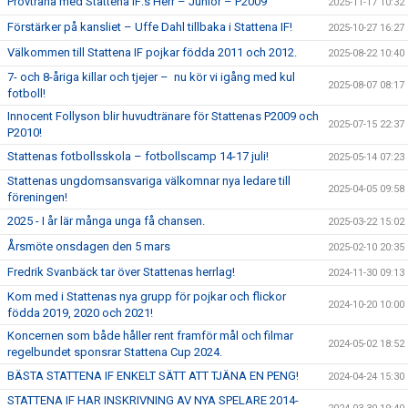
Provträna med Stattena IF:s Herr – Junior – P2009
2025-11-17 10:32
Förstärker på kansliet – Uffe Dahl tillbaka i Stattena IF!
2025-10-27 16:27
Välkommen till Stattena IF pojkar födda 2011 och 2012.
2025-08-22 10:40
7- och 8-åriga killar och tjejer – nu kör vi igång med kul
2025-08-07 08:17
fotboll!
Innocent Follyson blir huvudtränare för Stattenas P2009 och
2025-07-15 22:37
P2010!
Stattenas fotbollsskola – fotbollscamp 14-17 juli!
2025-05-14 07:23
Stattenas ungdomsansvariga välkomnar nya ledare till
2025-04-05 09:58
föreningen!
2025 - I år lär många unga få chansen.
2025-03-22 15:02
Årsmöte onsdagen den 5 mars
2025-02-10 20:35
Fredrik Svanbäck tar över Stattenas herrlag!
2024-11-30 09:13
Kom med i Stattenas nya grupp för pojkar och flickor
2024-10-20 10:00
födda 2019, 2020 och 2021!
Koncernen som både håller rent framför mål och filmar
2024-05-02 18:52
regelbundet sponsrar Stattena Cup 2024.
BÄSTA STATTENA IF ENKELT SÄTT ATT TJÄNA EN PENG!
2024-04-24 15:30
STATTENA IF HAR INSKRIVNING AV NYA SPELARE 2014-