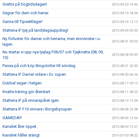
Grattis på högtidsdagen!
2015-09-23 14:46
Segrar för dam och herrar.
2015-09-19 18:34
Sanna till Tipselitläger!
2015-09-14 12:13
Stattena IF tjej på landslagsuppdrag!
2015-09-09 09:30
Ny förluster för damer och herrarna, men storvinster i u-
2015-08-31 09:03
lagen.
Nu startar vi upp nya tjejlag F06/07 och Tjejknatte (08, 09,
2015-08-28 09:49
10)
Passa på och köp Bingolotter till söndag.
2015-08-21 20:35
Stattena IF Damer vidare i Sv. cupen.
2015-08-20 06:56
Dubbel seger i helgen.
2015-08-17 09:19
Knatte träning gör återstart.
2015-08-11 08:53
Stattena IF på vinnarspåret igen.
2015-08-10 13:34
Stattena IF F10 vinnare i Borgebycupen
2015-08-08 23:38
GAMEDAY!
2015-08-05 13:54
Kansliet åter öppet.
2015-08-03 15:21
Kansliet håller stängt.
2015-07-03 08:22