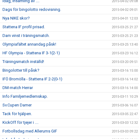
Idag, insamling av ....
2015-04-02 09:08
Dags för bingolotto redovisning.
2015-04-02 09:01
Nya NIKE skor?
2015-04-01 12:03
Stattena IF profil prisad.
2015-03-25 21:27
Dam vinst i träningsmatch.
2015-03-25 21:23
Olympiafältet annandag påsk!
2015-03-25 13:40
HF Olympia - Stattena IF 3-1(2-1)
2015-03-23 16:12
Träningsmatch inställd!
2015-03-20 09:51
Bingolotter till påsk?
2015-03-16 15:00
IFÖ Bromölla - Stattena IF 2-2(0-1)
2015-03-16 14:02
DM-match Herrar
2015-03-16 14:00
Info Familjemedlemskap.
2015-03-11 10:29
Sv.Cupen Damer
2015-03-06 16:07
Tack för hjälpen.
2015-03-05 22:47
KickOff för tjejer i ....
2015-03-03 12:32
Fotbollsdag med Allerums GIF
2015-03-03 09:22