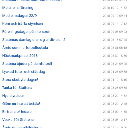
Matchens förening
2018-10-12 14:52
Medlemsdagen 22/9
2018-09-19 09:44
Kom och träffa styrelsen
2018-09-14 17:12
Föreningsdagar på Intersport
2018-09-03 09:03
Stattenas damlag drar sig ur division 2
2018-06-18 07:25
Årets sommarfotbollsskola
2018-05-31 08:18
Näckmarkpriset 2018
2018-05-30 15:30
Stattena bjuder på damfotboll
2018-05-24 09:25
Lyckad foto- och städdag
2018-04-23 09:38
Stora skobytardagen!
2018-04-19 15:10
Tanka för Stattena
2018-03-28 09:35
Nya styrelsen
2018-03-20 14:32
Glöm nu inte att betala!
2018-03-20 12:48
Bli tränare/-ledare
2018-03-07 14:35
Vecka 10 i Stattena
2018-03-05 12:17
Årets domarutbildningar
2018-02-14 19:00