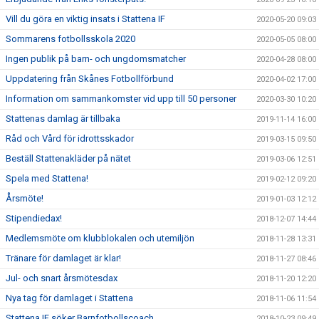
Vill du göra en viktig insats i Stattena IF
2020-05-20 09:03
Sommarens fotbollsskola 2020
2020-05-05 08:00
Ingen publik på barn- och ungdomsmatcher
2020-04-28 08:00
Uppdatering från Skånes Fotbollförbund
2020-04-02 17:00
Information om sammankomster vid upp till 50 personer
2020-03-30 10:20
Stattenas damlag är tillbaka
2019-11-14 16:00
Råd och Vård för idrottsskador
2019-03-15 09:50
Beställ Stattenakläder på nätet
2019-03-06 12:51
Spela med Stattena!
2019-02-12 09:20
Årsmöte!
2019-01-03 12:12
Stipendiedax!
2018-12-07 14:44
Medlemsmöte om klubblokalen och utemiljön
2018-11-28 13:31
Tränare för damlaget är klar!
2018-11-27 08:46
Jul- och snart årsmötesdax
2018-11-20 12:20
Nya tag för damlaget i Stattena
2018-11-06 11:54
Stattena IF söker Barnfotbollscoach
2018-10-23 09:49