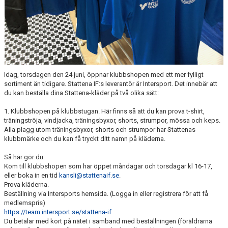
SPONSORER
DOMARE, MATCHER.
AVGIFTER
FÖRENINGSSHOP
Idag, torsdagen den 24 juni, öppnar klubbshopen med ett mer fylligt
sortiment än tidigare. Stattena IF:s leverantör är Intersport. Det innebär att
du kan beställa dina Stattena-kläder på två olika sätt:
KONTAKT
1. Klubbshopen på klubbstugan. Här finns så att du kan prova t-shirt,
STATTENA CUP
träningströja, vindjacka, träningsbyxor, shorts, strumpor, mössa och keps.
Alla plagg utom träningsbyxor, shorts och strumpor har Stattenas
klubbmärke och du kan få tryckt ditt namn på kläderna.
INTRESSEANMÄLAN SOM TRÄNARE/LEDARE
Så här gör du:
INTRESSEANMÄLAN MEDLEM/SPELARE
Kom till klubbshopen som har öppet måndagar och torsdagar kl 16-17,
eller boka in en tid
kansli@stattenaif.se
.
Prova kläderna.
Beställning via Intersports hemsida. (Logga in eller registrera för att få
medlemspris)
https://team.intersport.se/stattena-if
Du betalar med kort på nätet i samband med beställningen (föräldrarna