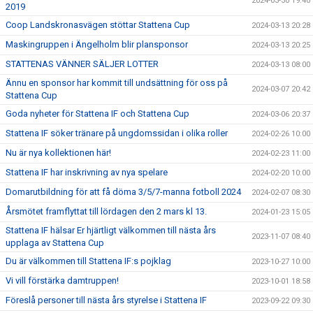
2024-03-30 19:40
2019
Coop Landskronasvägen stöttar Stattena Cup
2024-03-13 20:28
Maskingruppen i Ängelholm blir plansponsor
2024-03-13 20:25
STATTENAS VÄNNER SÄLJER LOTTER
2024-03-13 08:00
Ännu en sponsor har kommit till undsättning för oss på
2024-03-07 20:42
Stattena Cup
Goda nyheter för Stattena IF och Stattena Cup
2024-03-06 20:37
Stattena IF söker tränare på ungdomssidan i olika roller
2024-02-26 10:00
Nu är nya kollektionen här!
2024-02-23 11:00
Stattena IF har inskrivning av nya spelare
2024-02-20 10:00
Domarutbildning för att få döma 3/5/7-manna fotboll 2024
2024-02-07 08:30
Årsmötet framflyttat till lördagen den 2 mars kl 13.
2024-01-23 15:05
Stattena IF hälsar Er hjärtligt välkommen till nästa års
2023-11-07 08:40
upplaga av Stattena Cup
Du är välkommen till Stattena IF:s pojklag
2023-10-27 10:00
Vi vill förstärka damtruppen!
2023-10-01 18:58
Föreslå personer till nästa års styrelse i Stattena IF
2023-09-22 09:30