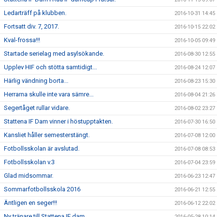
Ledarträff på klubben.
2016-10-31 14:45
Fortsatt div. 7, 2017.
2016-10-15 22:02
Kval-frossa!!!
2016-10-05 09:49
Startade serielag med asylsökande.
2016-08-30 12:55
Upplev HIF och stötta samtidigt...
2016-08-24 12:07
Härlig vändning borta...
2016-08-23 15:30
Herrarna skulle inte vara sämre...
2016-08-04 21:26
Segertåget rullar vidare.
2016-08-02 23:27
Stattena IF Dam vinner i höstupptakten.
2016-07-30 16:50
Kansliet håller semesterstängt.
2016-07-08 12:00
Fotbollsskolan är avslutad.
2016-07-08 08:53
Fotbollsskolan v.3
2016-07-04 23:59
Glad midsommar.
2016-06-23 12:47
Sommarfotbollsskola 2016
2016-06-21 12:55
Äntligen en seger!!!
2016-06-12 22:02
Ny tränare till Stattena IF dam.
2016-05-28 10:14