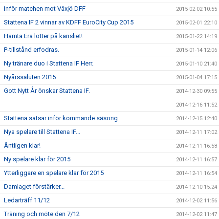
Inför matchen mot Växjö DFF
2015-02-02 10:55
Stattena IF 2 vinnar av KDFF EuroCity Cup 2015
2015-02-01 22:10
Hämta Era lotter på kansliet!
2015-01-22 14:19
P-tillstånd erfodras.
2015-01-14 12:06
Ny tränare duo i Stattena IF Herr.
2015-01-10 21:40
Nyårssaluten 2015
2015-01-04 17:15
Gott Nytt År önskar Stattena IF.
2014-12-30 09:55
2014-12-16 11:52
Stattena satsar inför kommande säsong.
2014-12-15 12:40
Nya spelare till Stattena IF...
2014-12-11 17:02
Äntligen klar!
2014-12-11 16:58
Ny spelare klar för 2015
2014-12-11 16:57
Ytterliggare en spelare klar för 2015
2014-12-11 16:54
Damlaget förstärker...
2014-12-10 15:24
Ledarträff 11/12
2014-12-02 11:56
Träning och möte den 7/12
2014-12-02 11:47