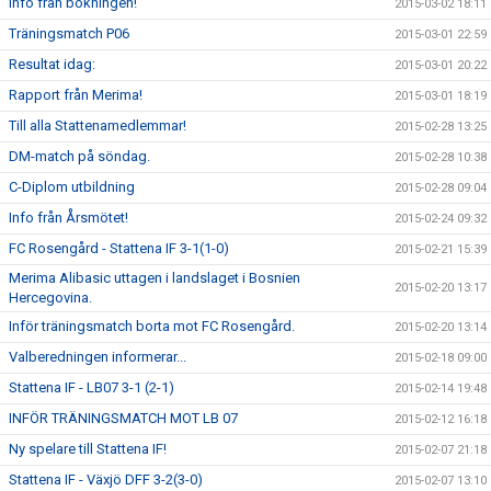
Info från bokningen!
2015-03-02 18:11
Träningsmatch P06
2015-03-01 22:59
Resultat idag:
2015-03-01 20:22
Rapport från Merima!
2015-03-01 18:19
Till alla Stattenamedlemmar!
2015-02-28 13:25
DM-match på söndag.
2015-02-28 10:38
C-Diplom utbildning
2015-02-28 09:04
Info från Årsmötet!
2015-02-24 09:32
FC Rosengård - Stattena IF 3-1(1-0)
2015-02-21 15:39
Merima Alibasic uttagen i landslaget i Bosnien
2015-02-20 13:17
Hercegovina.
Inför träningsmatch borta mot FC Rosengård.
2015-02-20 13:14
Valberedningen informerar...
2015-02-18 09:00
Stattena IF - LB07 3-1 (2-1)
2015-02-14 19:48
INFÖR TRÄNINGSMATCH MOT LB 07
2015-02-12 16:18
Ny spelare till Stattena IF!
2015-02-07 21:18
Stattena IF - Växjö DFF 3-2(3-0)
2015-02-07 13:10