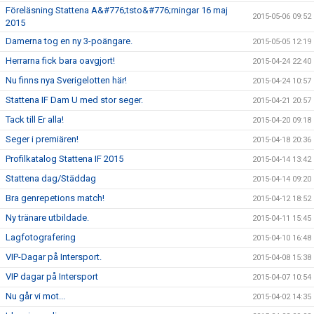
Föreläsning Stattena A&#776;tsto&#776;rningar 16 maj
2015-05-06 09:52
2015
Damerna tog en ny 3-poängare.
2015-05-05 12:19
Herrarna fick bara oavgjort!
2015-04-24 22:40
Nu finns nya Sverigelotten här!
2015-04-24 10:57
Stattena IF Dam U med stor seger.
2015-04-21 20:57
Tack till Er alla!
2015-04-20 09:18
Seger i premiären!
2015-04-18 20:36
Profilkatalog Stattena IF 2015
2015-04-14 13:42
Stattena dag/Städdag
2015-04-14 09:20
Bra genrepetions match!
2015-04-12 18:52
Ny tränare utbildade.
2015-04-11 15:45
Lagfotografering
2015-04-10 16:48
VIP-Dagar på Intersport.
2015-04-08 15:38
VIP dagar på Intersport
2015-04-07 10:54
Nu går vi mot...
2015-04-02 14:35