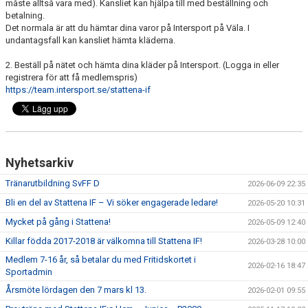
måste alltså vara med). Kansliet kan hjälpa till med beställning och
betalning.
Det normala är att du hämtar dina varor på Intersport på Väla. I
undantagsfall kan kansliet hämta kläderna.
2. Beställ på nätet och hämta dina kläder på Intersport. (Logga in eller
registrera för att få medlemspris)
https://team.intersport.se/stattena-if
Nyhetsarkiv
Tränarutbildning SvFF D
2026-06-09 22:35
Bli en del av Stattena IF – Vi söker engagerade ledare!
2026-05-20 10:31
Mycket på gång i Stattena!
2026-05-09 12:40
Killar födda 2017-2018 är välkomna till Stattena IF!
2026-03-28 10:00
Medlem 7-16 år, så betalar du med Fritidskortet i
2026-02-16 18:47
Sportadmin
Årsmöte lördagen den 7 mars kl 13.
2026-02-01 09:55