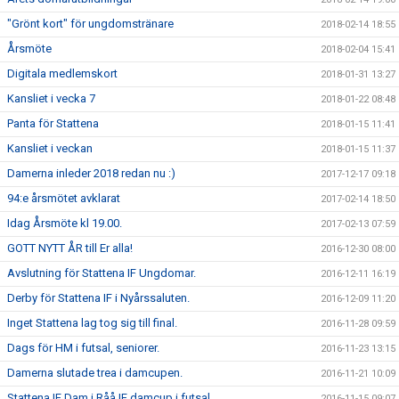
"Grönt kort" för ungdomstränare
2018-02-14 18:55
Årsmöte
2018-02-04 15:41
Digitala medlemskort
2018-01-31 13:27
Kansliet i vecka 7
2018-01-22 08:48
Panta för Stattena
2018-01-15 11:41
Kansliet i veckan
2018-01-15 11:37
Damerna inleder 2018 redan nu :)
2017-12-17 09:18
94:e årsmötet avklarat
2017-02-14 18:50
Idag Årsmöte kl 19.00.
2017-02-13 07:59
GOTT NYTT ÅR till Er alla!
2016-12-30 08:00
Avslutning för Stattena IF Ungdomar.
2016-12-11 16:19
Derby för Stattena IF i Nyårssaluten.
2016-12-09 11:20
Inget Stattena lag tog sig till final.
2016-11-28 09:59
Dags för HM i futsal, seniorer.
2016-11-23 13:15
Damerna slutade trea i damcupen.
2016-11-21 10:09
Stattena IF Dam i Råå IF damcup i futsal.
2016-11-15 09:07