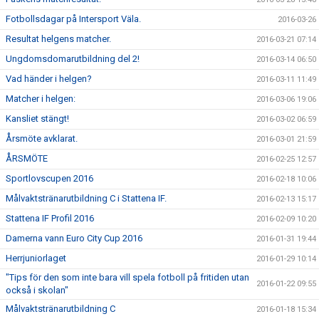
Fotbollsdagar på Intersport Väla.
2016-03-26
Resultat helgens matcher.
2016-03-21 07:14
Ungdomsdomarutbildning del 2!
2016-03-14 06:50
Vad händer i helgen?
2016-03-11 11:49
Matcher i helgen:
2016-03-06 19:06
Kansliet stängt!
2016-03-02 06:59
Årsmöte avklarat.
2016-03-01 21:59
ÅRSMÖTE
2016-02-25 12:57
Sportlovscupen 2016
2016-02-18 10:06
Målvaktstränarutbildning C i Stattena IF.
2016-02-13 15:17
Stattena IF Profil 2016
2016-02-09 10:20
Damerna vann Euro City Cup 2016
2016-01-31 19:44
Herrjuniorlaget
2016-01-29 10:14
"Tips för den som inte bara vill spela fotboll på fritiden utan
2016-01-22 09:55
också i skolan"
Målvaktstränarutbildning C
2016-01-18 15:34