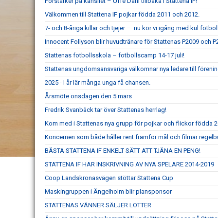
Förstärker på kansliet – Uffe Dahl tillbaka i Stattena IF!
Välkommen till Stattena IF pojkar födda 2011 och 2012.
7- och 8-åriga killar och tjejer – nu kör vi igång med kul fotboll
Innocent Follyson blir huvudtränare för Stattenas P2009 och P
Stattenas fotbollsskola – fotbollscamp 14-17 juli!
Stattenas ungdomsansvariga välkomnar nya ledare till föreni
2025 - I år lär många unga få chansen.
Årsmöte onsdagen den 5 mars
Fredrik Svanbäck tar över Stattenas herrlag!
Kom med i Stattenas nya grupp för pojkar och flickor födda 
Koncernen som både håller rent framför mål och filmar regel
BÄSTA STATTENA IF ENKELT SÄTT ATT TJÄNA EN PENG!
STATTENA IF HAR INSKRIVNING AV NYA SPELARE 2014-2019
Coop Landskronasvägen stöttar Stattena Cup
Maskingruppen i Ängelholm blir plansponsor
STATTENAS VÄNNER SÄLJER LOTTER