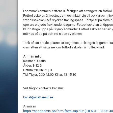
I sommar kommer Stattena IF återigen att arrangera en fotbolls
Fotbollsskolan är kostnadsfri och riktar sig till pojkar och flickor
fotbollsskolan i två stycken träningspass. För tjejer på förmi
spelare erbjuds frukt under dagarna. Fotbollsskolan är öppen 
klubbstuga uppe på Olympiaområdet. Fotbollsskolan har sin gru
märkas både på och vid sidan av planen.
Tänk på att antalet platser är begränsat och ingen är garanterad 
oss rätten att säga nej om fotbollsskolan är fulltecknad.
Allmän info
Kostnad: Gratis
Ålder: 8-12 år
Datum: 28 juni- 2 juli
Tid: Tjejer: 9:30-12:00, Killar: 13-15:30
Vid frågor kontakta kansliet
kansli@stattenaif.se
Anmälan
https://sportadmin.se/form/form.asp?ID={01E6F31F-2D02-