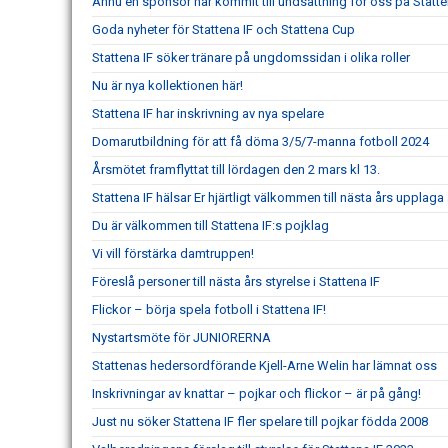
Ännu en sponsor har kommit till undsättning för oss på Statt
Goda nyheter för Stattena IF och Stattena Cup
Stattena IF söker tränare på ungdomssidan i olika roller
Nu är nya kollektionen här!
Stattena IF har inskrivning av nya spelare
Domarutbildning för att få döma 3/5/7-manna fotboll 2024
Årsmötet framflyttat till lördagen den 2 mars kl 13.
Stattena IF hälsar Er hjärtligt välkommen till nästa års upplaga
Du är välkommen till Stattena IF:s pojklag
Vi vill förstärka damtruppen!
Föreslå personer till nästa års styrelse i Stattena IF
Flickor – börja spela fotboll i Stattena IF!
Nystartsmöte för JUNIORERNA
Stattenas hedersordförande Kjell-Arne Welin har lämnat oss
Inskrivningar av knattar – pojkar och flickor – är på gång!
Just nu söker Stattena IF fler spelare till pojkar födda 2008