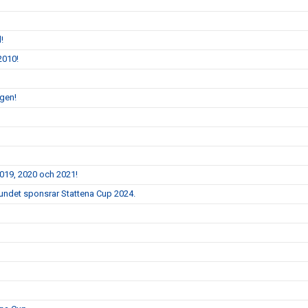
!
2010!
ngen!
2019, 2020 och 2021!
bundet sponsrar Stattena Cup 2024.