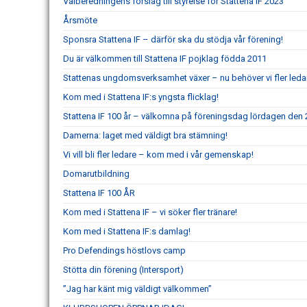
Valberedningens förslag till styrelse för Stattena IF 2023
Årsmöte
Sponsra Stattena IF – därför ska du stödja vår förening!
Du är välkommen till Stattena IF pojklag födda 2011
Stattenas ungdomsverksamhet växer – nu behöver vi fler leda
Kom med i Stattena IF:s yngsta flicklag!
Stattena IF 100 år – välkomna på föreningsdag lördagen den 2
Damerna: laget med väldigt bra stämning!
Vi vill bli fler ledare – kom med i vår gemenskap!
Domarutbildning
Stattena IF 100 ÅR
Kom med i Stattena IF – vi söker fler tränare!
Kom med i Stattena IF:s damlag!
Pro Defendings höstlovs camp
Stötta din förening (Intersport)
”Jag har känt mig väldigt välkommen”