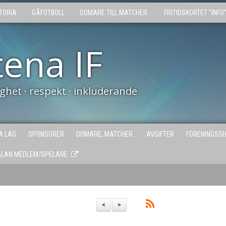
TORIA
GÅFOTBOLL
DOMARE TILL MATCHER.
FRITIDSKORTET "INFO
tena IF
tighet · respekt · inkluderande
A LAG
SPONSORER
DOMARE, MATCHER.
AVGIFTER
FÖRENINGSS
ÄLAN MEDLEM/SPELARE
<
>