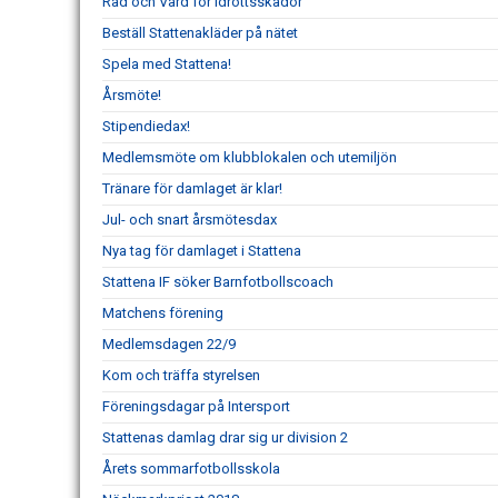
Råd och Vård för idrottsskador
Beställ Stattenakläder på nätet
Spela med Stattena!
Årsmöte!
Stipendiedax!
Medlemsmöte om klubblokalen och utemiljön
Tränare för damlaget är klar!
Jul- och snart årsmötesdax
Nya tag för damlaget i Stattena
Stattena IF söker Barnfotbollscoach
Matchens förening
Medlemsdagen 22/9
Kom och träffa styrelsen
Föreningsdagar på Intersport
Stattenas damlag drar sig ur division 2
Årets sommarfotbollsskola