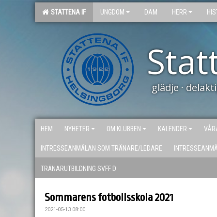
STATTENA IF
UNGDOM
DAM
HERR
HIS
Stat
glädje · delak
HEM
NYHETER
OM KLUBBEN
KALENDER
VÅR
INTRESSEANMÄLAN SOM TRÄNARE/LEDARE
INTRESSEANM
TRÄNARUTBILDNING SVFF D
Sommarens fotbollsskola 2021
2021-05-13 08:00