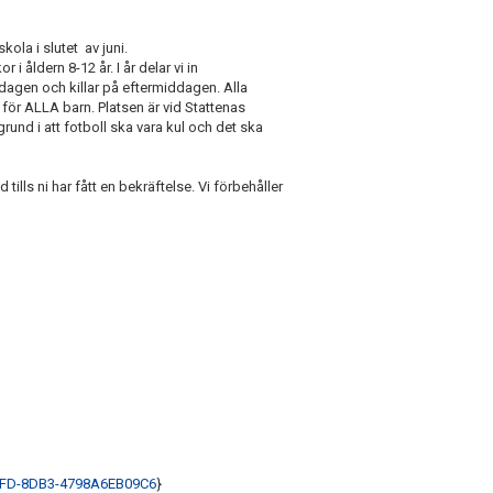
kola i slutet av juni.
 i åldern 8-12 år. I år delar vi in
ddagen och killar på eftermiddagen. Alla
för ALLA barn. Platsen är vid Stattenas
nd i att fotboll ska vara kul och det ska
tills ni har fått en bekräftelse. Vi förbehåller
40FD-8DB3-4798A6EB09C6
}