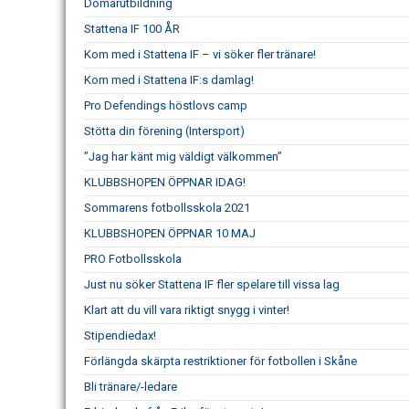
Domarutbildning
Stattena IF 100 ÅR
Kom med i Stattena IF – vi söker fler tränare!
Kom med i Stattena IF:s damlag!
Pro Defendings höstlovs camp
Stötta din förening (Intersport)
”Jag har känt mig väldigt välkommen”
KLUBBSHOPEN ÖPPNAR IDAG!
Sommarens fotbollsskola 2021
KLUBBSHOPEN ÖPPNAR 10 MAJ
PRO Fotbollsskola
Just nu söker Stattena IF fler spelare till vissa lag
Klart att du vill vara riktigt snygg i vinter!
Stipendiedax!
Förlängda skärpta restriktioner för fotbollen i Skåne
Bli tränare/-ledare