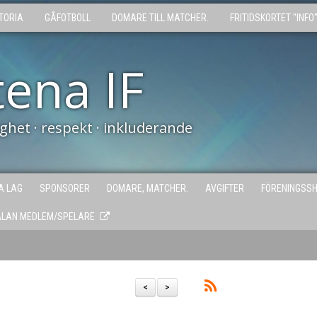
TORIA
GÅFOTBOLL
DOMARE TILL MATCHER.
FRITIDSKORTET "INFO
tena IF
tighet · respekt · inkluderande
A LAG
SPONSORER
DOMARE, MATCHER.
AVGIFTER
FÖRENINGSS
ÄLAN MEDLEM/SPELARE
<
>