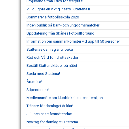
Erbjudande från Eriks fönsterputs!
Vill du göra en viktig insats i Stattena IF
Sommarens fotbollsskola 2020
Ingen publik på barn- och ungdomsmatcher
Uppdatering från Skånes Fotbollförbund
Information om sammankomster vid upp till 50 personer
Stattenas damlag är tillbaka
Råd och Vård för idrottsskador
Beställ Stattenakläder på nätet
Spela med Stattena!
Årsmöte!
Stipendiedax!
Medlemsmöte om klubblokalen och utemiljön
Tränare för damlaget är klar!
Jul- och snart årsmötesdax
Nya tag för damlaget i Stattena