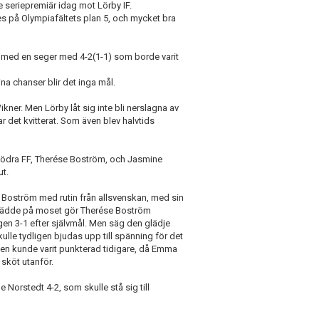
e seriepremiär idag mot Lörby IF.
 på Olympiafältets plan 5, och mycket bra
med en seger med 4-2(1-1) som borde varit
ina chanser blir det inga mål.
kner. Men Lörby låt sig inte bli nerslagna av
ar det kvitterat. Som även blev halvtids
Södra FF, Therése Boström, och Jasmine
ut.
ése Boström med rutin från allsvenskan, med sin
 grädde på moset gör Therése Boström
ingen 3-1 efter självmål. Men säg den glädje
kulle tydligen bjudas upp till spänning för det
hen kunde varit punkterad tidigare, då Emma
sköt utanför.
 Norstedt 4-2, som skulle stå sig till