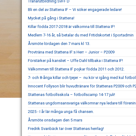
Tränarutbildning SvFF D
Bli en del av Stattena IF – Vi söker engagerade ledare!
Mycket på gång i Stattena!
Killar födda 2017-2018 är välkomna till Stattena IF!
Medlem 7-16 år, så betalar du med Fritidskortet i Sportadmin
Årsmöte lördagen den 7 mars kl 13.
Provträna med Stattena IF:s Herr – Junior – P2009
Förstärker på kansliet – Uffe Dahl tillbaka i Stattena IF!
Välkommen till Stattena IF pojkar födda 2011 och 2012.
7- och 8-åriga killar och tjejer – nu kör vi igång med kul fotboll
Innocent Follyson blir huvudtränare för Stattenas P2009 och P
Stattenas fotbollsskola – fotbollscamp 14-17 juli!
Stattenas ungdomsansvariga välkomnar nya ledare till föreni
2025 - I år lär många unga få chansen.
Årsmöte onsdagen den 5 mars
Fredrik Svanbäck tar över Stattenas herrlag!