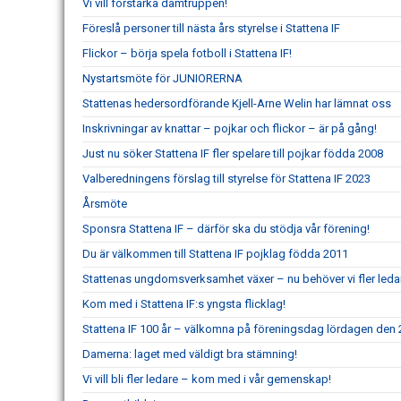
Vi vill förstärka damtruppen!
Föreslå personer till nästa års styrelse i Stattena IF
Flickor – börja spela fotboll i Stattena IF!
Nystartsmöte för JUNIORERNA
Stattenas hedersordförande Kjell-Arne Welin har lämnat oss
Inskrivningar av knattar – pojkar och flickor – är på gång!
Just nu söker Stattena IF fler spelare till pojkar födda 2008
Valberedningens förslag till styrelse för Stattena IF 2023
Årsmöte
Sponsra Stattena IF – därför ska du stödja vår förening!
Du är välkommen till Stattena IF pojklag födda 2011
Stattenas ungdomsverksamhet växer – nu behöver vi fler leda
Kom med i Stattena IF:s yngsta flicklag!
Stattena IF 100 år – välkomna på föreningsdag lördagen den 2
Damerna: laget med väldigt bra stämning!
Vi vill bli fler ledare – kom med i vår gemenskap!