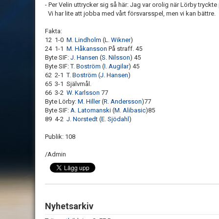
- Per Velin uttrycker sig så här: Jag var orolig när Lörby tryck
Vi har lite att jobba med vårt försvarsspel, men vi kan bättre.
Fakta:
12 1-0
M. Lindholm
(
L. Wikner
)
24 1-1
M. Håkansson
På straff. 45
Byte SIF:
J. Hansen
(
S. Nilsson
) 45
Byte SIF:
T. Boström
(
I. Augilar
) 45
62 2-1
T. Boström
(
J. Hansen
)
65 3-1 Självmål.
66 3-2
W. Karlsson
77
Byte Lörby:
M. Hiller
(
R. Andersson
)77
Byte SIF:
A. Latomanski
(
M. Alibasic
)85
89 4-2
J. Norstedt
(
E. Sjödahl
)
Publik: 108
/Admin
Nyhetsarkiv