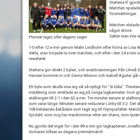
Stattena IF gjord
Matchen spelades
förutsättningar..
Matchen slutade 
något större.
Sätter man inte s
Premiär laget, efter dagens seger.
1-0 efter 12:e min genom Malin Lindholm efter hörna av Lisa Wi
detta, utan började ta över matchen, och efter i den 24:e min v
resultatet.
Stattena gör direkt 2 byten, och snabbvärvningen från Umeå 
Hansen kommer in och Sanna Nilsson och Isabell Aguilar går 
Ett byte som skulle visa sig väl så nyttigt för "di blåa". Ther
inställning som smittade av sig på övriga lagkamrater. Som
ställningen till 2-1 i den 62:a min. Tre minuter senare är ställn
som varar länge. Minuten senare reducerar Lörby till 3-2. Det s
108 betalande åskådare som tagit sig till Olympiafältet. Matc
Sjödahl, som nog har mardrömmar efter sin chans, som tyvärr 
Nu gjorde det inget för i den 89:e min gör lagkaptenen Josefine
domaren blåser av dagens premiärmatch.