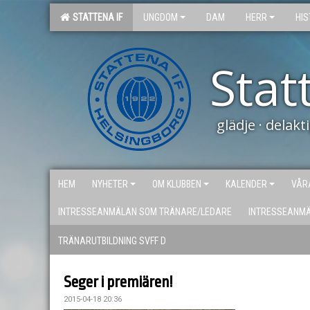
STATTENA IF
UNGDOM
DAM
HERR
HIS
Stat
glädje · delak
HEM
NYHETER
OM KLUBBEN
KALENDER
VÅR
INTRESSEANMÄLAN SOM TRÄNARE/LEDARE
INTRESSEANM
TRÄNARUTBILDNING SVFF D
Seger i premiären!
2015-04-18 20:36