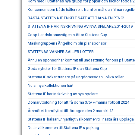
Kom med i Stattenas nya grupp för pojkar och flickor födda 
Koncernen som både håller rent framför mål och filmar regel
BÄSTA STATTENA IF ENKELT SÄTT ATT TJÄNA EN PENG!
STATTENA IF HAR INSKRIVNING AV NYA SPELARE 2014-2019
Coop Landskronasvägen stöttar Stattena Cup
Maskingruppen i Ängelholm blir plansponsor
STATTENAS VÄNNER SÄLJER LOTTER
Ännu en sponsor har kommit till undsättning för oss på Statt
Goda nyheter för Stattena IF och Stattena Cup
Stattena IF söker tränare på ungdomssidan i olika roller
Nu är nya kollektionen här!
Stattena IF har inskrivning av nya spelare
Domarutbildning för att få döma 3/5/7-manna fotboll 2024
Årsmötet framflyttat till lördagen den 2 mars kl 13.
Stattena IF hälsar Er hjärtligt välkommen till nästa års upplaga
Du är välkommen till Stattena IF:s pojklag