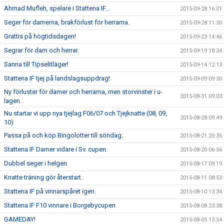
Ahmad Mufleh, spelare i Stattena IF...
2015-09-28 16:01
Seger för damerna, brakförlust för herrarna.
2015-09-28 11:30
Grattis på högtidsdagen!
2015-09-23 14:46
Segrar för dam och herrar.
2015-09-19 18:34
Sanna till Tipselitläger!
2015-09-14 12:13
Stattena IF tjej på landslagsuppdrag!
2015-09-09 09:30
Ny förluster för damer och herrarna, men storvinster i u-
2015-08-31 09:03
lagen.
Nu startar vi upp nya tjejlag F06/07 och Tjejknatte (08, 09,
2015-08-28 09:49
10)
Passa på och köp Bingolotter till söndag.
2015-08-21 20:35
Stattena IF Damer vidare i Sv. cupen.
2015-08-20 06:56
Dubbel seger i helgen.
2015-08-17 09:19
Knatte träning gör återstart.
2015-08-11 08:53
Stattena IF på vinnarspåret igen.
2015-08-10 13:34
Stattena IF F10 vinnare i Borgebycupen
2015-08-08 23:38
GAMEDAY!
2015-08-05 13:54