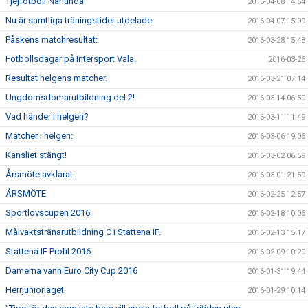
Tjejfotboll Närlunda
2016-04-08 14:54
Nu är samtliga träningstider utdelade.
2016-04-07 15:09
Påskens matchresultat:
2016-03-28 15:48
Fotbollsdagar på Intersport Väla.
2016-03-26
Resultat helgens matcher.
2016-03-21 07:14
Ungdomsdomarutbildning del 2!
2016-03-14 06:50
Vad händer i helgen?
2016-03-11 11:49
Matcher i helgen:
2016-03-06 19:06
Kansliet stängt!
2016-03-02 06:59
Årsmöte avklarat.
2016-03-01 21:59
ÅRSMÖTE
2016-02-25 12:57
Sportlovscupen 2016
2016-02-18 10:06
Målvaktstränarutbildning C i Stattena IF.
2016-02-13 15:17
Stattena IF Profil 2016
2016-02-09 10:20
Damerna vann Euro City Cup 2016
2016-01-31 19:44
Herrjuniorlaget
2016-01-29 10:14