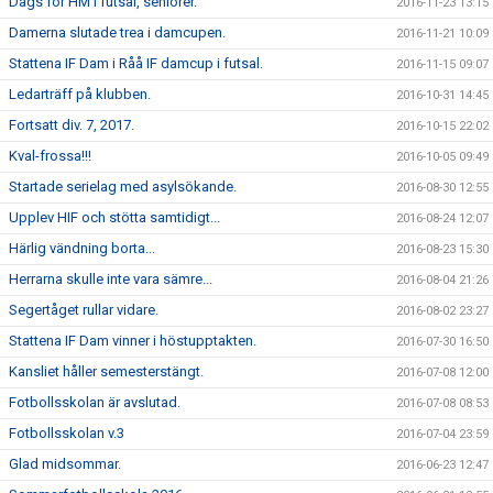
Dags för HM i futsal, seniorer.
2016-11-23 13:15
Damerna slutade trea i damcupen.
2016-11-21 10:09
Stattena IF Dam i Råå IF damcup i futsal.
2016-11-15 09:07
Ledarträff på klubben.
2016-10-31 14:45
Fortsatt div. 7, 2017.
2016-10-15 22:02
Kval-frossa!!!
2016-10-05 09:49
Startade serielag med asylsökande.
2016-08-30 12:55
Upplev HIF och stötta samtidigt...
2016-08-24 12:07
Härlig vändning borta...
2016-08-23 15:30
Herrarna skulle inte vara sämre...
2016-08-04 21:26
Segertåget rullar vidare.
2016-08-02 23:27
Stattena IF Dam vinner i höstupptakten.
2016-07-30 16:50
Kansliet håller semesterstängt.
2016-07-08 12:00
Fotbollsskolan är avslutad.
2016-07-08 08:53
Fotbollsskolan v.3
2016-07-04 23:59
Glad midsommar.
2016-06-23 12:47