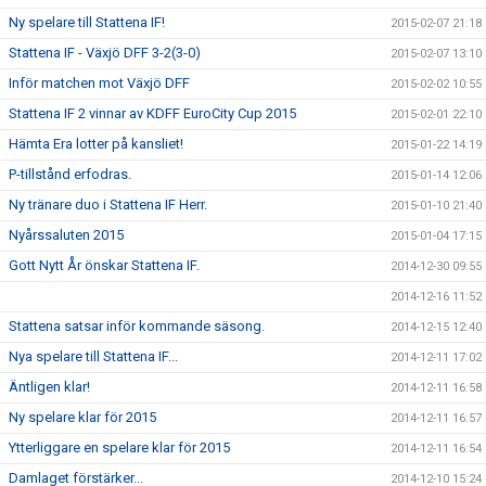
Ny spelare till Stattena IF!
2015-02-07 21:18
Stattena IF - Växjö DFF 3-2(3-0)
2015-02-07 13:10
Inför matchen mot Växjö DFF
2015-02-02 10:55
Stattena IF 2 vinnar av KDFF EuroCity Cup 2015
2015-02-01 22:10
Hämta Era lotter på kansliet!
2015-01-22 14:19
P-tillstånd erfodras.
2015-01-14 12:06
Ny tränare duo i Stattena IF Herr.
2015-01-10 21:40
Nyårssaluten 2015
2015-01-04 17:15
Gott Nytt År önskar Stattena IF.
2014-12-30 09:55
2014-12-16 11:52
Stattena satsar inför kommande säsong.
2014-12-15 12:40
Nya spelare till Stattena IF...
2014-12-11 17:02
Äntligen klar!
2014-12-11 16:58
Ny spelare klar för 2015
2014-12-11 16:57
Ytterliggare en spelare klar för 2015
2014-12-11 16:54
Damlaget förstärker...
2014-12-10 15:24