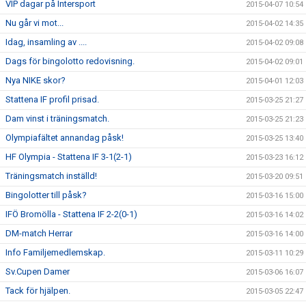
VIP dagar på Intersport
2015-04-07 10:54
Nu går vi mot...
2015-04-02 14:35
Idag, insamling av ....
2015-04-02 09:08
Dags för bingolotto redovisning.
2015-04-02 09:01
Nya NIKE skor?
2015-04-01 12:03
Stattena IF profil prisad.
2015-03-25 21:27
Dam vinst i träningsmatch.
2015-03-25 21:23
Olympiafältet annandag påsk!
2015-03-25 13:40
HF Olympia - Stattena IF 3-1(2-1)
2015-03-23 16:12
Träningsmatch inställd!
2015-03-20 09:51
Bingolotter till påsk?
2015-03-16 15:00
IFÖ Bromölla - Stattena IF 2-2(0-1)
2015-03-16 14:02
DM-match Herrar
2015-03-16 14:00
Info Familjemedlemskap.
2015-03-11 10:29
Sv.Cupen Damer
2015-03-06 16:07
Tack för hjälpen.
2015-03-05 22:47