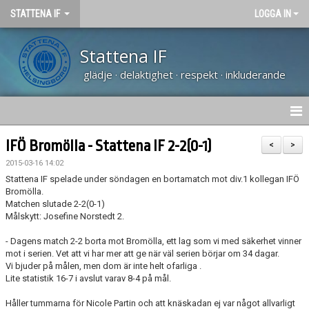
STATTENA IF
LOGGA IN
Stattena IF
glädje · delaktighet · respekt · inkluderande
HEM
IFÖ Bromölla - Stattena IF 2-2(0-1)
<
>
2015-03-16 14:02
NYHETER
Stattena IF spelade under söndagen en bortamatch mot div.1 kollegan IFÖ
Bromölla.
TRÄNARUTBILDNING SVFF D
Matchen slutade 2-2(0-1)
Målskytt: Josefine Norstedt 2.
OM KLUBBEN
- Dagens match 2-2 borta mot Bromölla, ett lag som vi med säkerhet vinner
mot i serien. Vet att vi har mer att ge när väl serien börjar om 34 dagar.
KALENDER
Vi bjuder på målen, men dom är inte helt ofarliga .
Lite statistik 16-7 i avslut varav 8-4 på mål.
VÅRA LAG
Håller tummarna för Nicole Partin och att knäskadan ej var något allvarligt