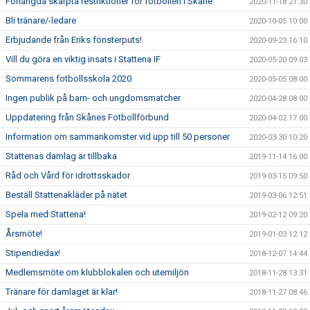
Förlängda skärpta restriktioner för fotbollen i Skåne
2020-11-18 21:30
Bli tränare/-ledare
2020-10-05 10:00
Erbjudande från Eriks fönsterputs!
2020-09-23 16:10
Vill du göra en viktig insats i Stattena IF
2020-05-20 09:03
Sommarens fotbollsskola 2020
2020-05-05 08:00
Ingen publik på barn- och ungdomsmatcher
2020-04-28 08:00
Uppdatering från Skånes Fotbollförbund
2020-04-02 17:00
Information om sammankomster vid upp till 50 personer
2020-03-30 10:20
Stattenas damlag är tillbaka
2019-11-14 16:00
Råd och Vård för idrottsskador
2019-03-15 09:50
Beställ Stattenakläder på nätet
2019-03-06 12:51
Spela med Stattena!
2019-02-12 09:20
Årsmöte!
2019-01-03 12:12
Stipendiedax!
2018-12-07 14:44
Medlemsmöte om klubblokalen och utemiljön
2018-11-28 13:31
Tränare för damlaget är klar!
2018-11-27 08:46