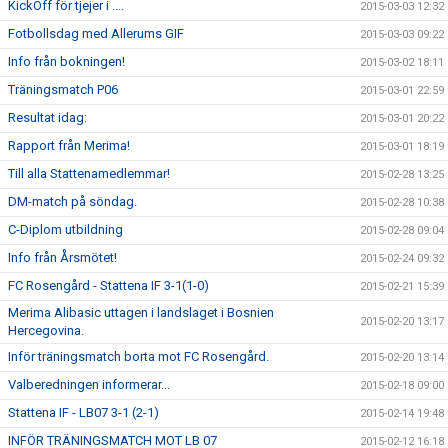
KickOff för tjejer i ....
2015-03-03 12:32
Fotbollsdag med Allerums GIF
2015-03-03 09:22
Info från bokningen!
2015-03-02 18:11
Träningsmatch P06
2015-03-01 22:59
Resultat idag:
2015-03-01 20:22
Rapport från Merima!
2015-03-01 18:19
Till alla Stattenamedlemmar!
2015-02-28 13:25
DM-match på söndag.
2015-02-28 10:38
C-Diplom utbildning
2015-02-28 09:04
Info från Årsmötet!
2015-02-24 09:32
FC Rosengård - Stattena IF 3-1(1-0)
2015-02-21 15:39
Merima Alibasic uttagen i landslaget i Bosnien
2015-02-20 13:17
Hercegovina.
Inför träningsmatch borta mot FC Rosengård.
2015-02-20 13:14
Valberedningen informerar...
2015-02-18 09:00
Stattena IF - LB07 3-1 (2-1)
2015-02-14 19:48
INFÖR TRÄNINGSMATCH MOT LB 07
2015-02-12 16:18