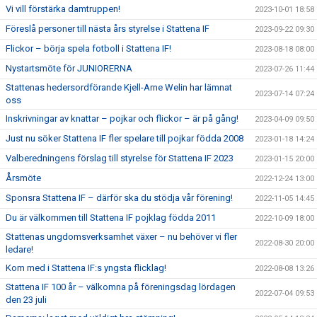
Vi vill förstärka damtruppen!
2023-10-01 18:58
Föreslå personer till nästa års styrelse i Stattena IF
2023-09-22 09:30
Flickor – börja spela fotboll i Stattena IF!
2023-08-18 08:00
Nystartsmöte för JUNIORERNA
2023-07-26 11:44
Stattenas hedersordförande Kjell-Arne Welin har lämnat
2023-07-14 07:24
oss
Inskrivningar av knattar – pojkar och flickor – är på gång!
2023-04-09 09:50
Just nu söker Stattena IF fler spelare till pojkar födda 2008
2023-01-18 14:24
Valberedningens förslag till styrelse för Stattena IF 2023
2023-01-15 20:00
Årsmöte
2022-12-24 13:00
Sponsra Stattena IF – därför ska du stödja vår förening!
2022-11-05 14:45
Du är välkommen till Stattena IF pojklag födda 2011
2022-10-09 18:00
Stattenas ungdomsverksamhet växer – nu behöver vi fler
2022-08-30 20:00
ledare!
Kom med i Stattena IF:s yngsta flicklag!
2022-08-08 13:26
Stattena IF 100 år – välkomna på föreningsdag lördagen
2022-07-04 09:53
den 23 juli