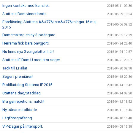
Ingen kontakt med kansliet.
2015-05-11 09:30
Stattena Dam vinner borta.
2015-05-09 16:24
Föreläsning Stattena A&#776;tsto&#776;rningar 16 maj
2015-05-06 09:52
2015
Damerna tog en ny 3-poängare.
2015-05-05 12:19
Herrarna fick bara oavgjort!
2015-04-24 22:40
Nu finns nya Sverigelotten här!
2015-04-24 10:57
Stattena IF Dam U med stor seger.
2015-04-21 20:57
Tack till Er alla!
2015-04-20 09:18
Seger i premiären!
2015-04-18 20:36
Profilkatalog Stattena IF 2015
2015-04-14 13:42
Stattena dag/Städdag
2015-04-14 09:20
Bra genrepetions match!
2015-04-12 18:52
Ny tränare utbildade.
2015-04-11 15:45
Lagfotografering
2015-04-10 16:48
VIP-Dagar på Intersport.
2015-04-08 15:38