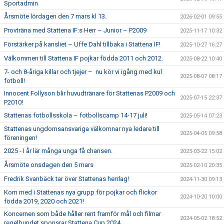
Sportadmin
Årsmöte lördagen den 7 mars kl 13.
2026-02-01 09:55
Provträna med Stattena IF:s Herr – Junior – P2009
2025-11-17 10:32
Förstärker på kansliet – Uffe Dahl tillbaka i Stattena IF!
2025-10-27 16:27
Välkommen till Stattena IF pojkar födda 2011 och 2012.
2025-08-22 10:40
7- och 8-åriga killar och tjejer – nu kör vi igång med kul
2025-08-07 08:17
fotboll!
Innocent Follyson blir huvudtränare för Stattenas P2009 och
2025-07-15 22:37
P2010!
Stattenas fotbollsskola – fotbollscamp 14-17 juli!
2025-05-14 07:23
Stattenas ungdomsansvariga välkomnar nya ledare till
2025-04-05 09:58
föreningen!
2025 - I år lär många unga få chansen.
2025-03-22 15:02
Årsmöte onsdagen den 5 mars
2025-02-10 20:35
Fredrik Svanbäck tar över Stattenas herrlag!
2024-11-30 09:13
Kom med i Stattenas nya grupp för pojkar och flickor
2024-10-20 10:00
födda 2019, 2020 och 2021!
Koncernen som både håller rent framför mål och filmar
2024-05-02 18:52
regelbundet sponsrar Stattena Cup 2024.