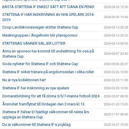
BÄSTA STATTENA IF ENKELT SÄTT ATT TJÄNA EN PENG!
2024-04-24 15:30
STATTENA IF HAR INSKRIVNING AV NYA SPELARE 2014-
2024-03-30 19:40
2019
Coop Landskronasvägen stöttar Stattena Cup
2024-03-13 20:28
Maskingruppen i Ängelholm blir plansponsor
2024-03-13 20:25
STATTENAS VÄNNER SÄLJER LOTTER
2024-03-13 08:00
Ännu en sponsor har kommit till undsättning för oss på
2024-03-07 20:42
Stattena Cup
Goda nyheter för Stattena IF och Stattena Cup
2024-03-06 20:37
Stattena IF söker tränare på ungdomssidan i olika roller
2024-02-26 10:00
Nu är nya kollektionen här!
2024-02-23 11:00
Stattena IF har inskrivning av nya spelare
2024-02-20 10:00
Domarutbildning för att få döma 3/5/7-manna fotboll 2024
2024-02-07 08:30
Årsmötet framflyttat till lördagen den 2 mars kl 13.
2024-01-23 15:05
Stattena IF hälsar Er hjärtligt välkommen till nästa års
2023-11-07 08:40
upplaga av Stattena Cup
Du är välkommen till Stattena IF:s pojklag
2023-10-27 10:00