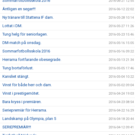
Sommarfotbollsskola 2016
2016-06-21 12:55
Äntligen en seger!!!
2016-06-12 22:02
Ny tränare till Stattena IF dam.
2016-05-28 10:14
Lottat i DM.
2016-05-27 11:26
Tung helg för seniorlagen.
2016-05-23 15:46
DM-match på onsdag.
2016-05-16 15:05
Sommarfotbollsskola 2016
2016-05-16 09:22
Herrarna fortfarande obesegrade.
2016-05-13 21:34
Tung bortaförlust.
2016-05-05 17:46
Kansliet stängt.
2016-05-04 10:22
Vinst för både herr och dam.
2016-05-02 09:04
Vinst i prestigemötet.
2016-04-24 19:03
Bara kryss i premiären.
2016-04-23 08:54
Seriepremiär för Herrarna.
2016-04-22 16:29
Landskamp på Olympia, plan 5
2016-04-18 20:44
SERIEPREMIÄR!!!
2016-04-12 09:41