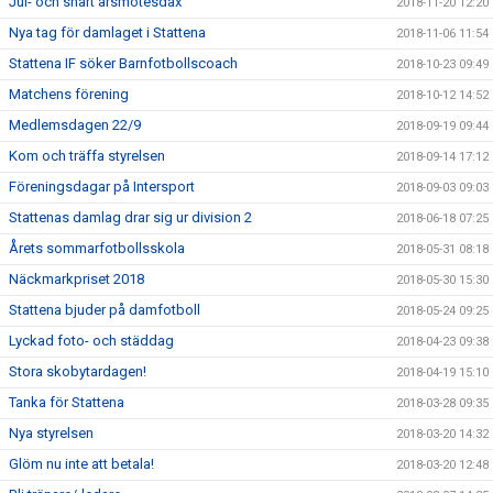
Jul- och snart årsmötesdax
2018-11-20 12:20
Nya tag för damlaget i Stattena
2018-11-06 11:54
Stattena IF söker Barnfotbollscoach
2018-10-23 09:49
Matchens förening
2018-10-12 14:52
Medlemsdagen 22/9
2018-09-19 09:44
Kom och träffa styrelsen
2018-09-14 17:12
Föreningsdagar på Intersport
2018-09-03 09:03
Stattenas damlag drar sig ur division 2
2018-06-18 07:25
Årets sommarfotbollsskola
2018-05-31 08:18
Näckmarkpriset 2018
2018-05-30 15:30
Stattena bjuder på damfotboll
2018-05-24 09:25
Lyckad foto- och städdag
2018-04-23 09:38
Stora skobytardagen!
2018-04-19 15:10
Tanka för Stattena
2018-03-28 09:35
Nya styrelsen
2018-03-20 14:32
Glöm nu inte att betala!
2018-03-20 12:48