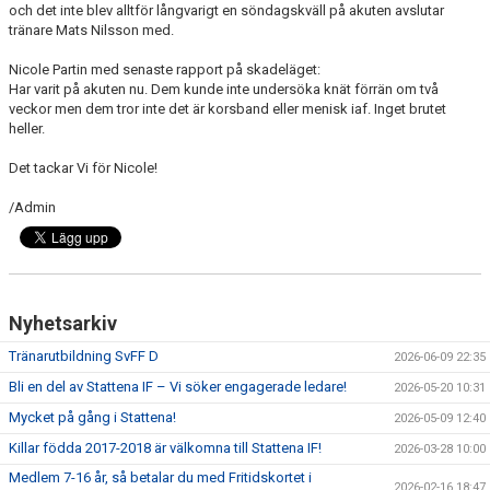
och det inte blev alltför långvarigt en söndagskväll på akuten avslutar
SPONSORER
tränare Mats Nilsson med.
DOMARE, MATCHER.
Nicole Partin med senaste rapport på skadeläget:
Har varit på akuten nu. Dem kunde inte undersöka knät förrän om två
veckor men dem tror inte det är korsband eller menisk iaf. Inget brutet
AVGIFTER
heller.
FÖRENINGSSHOP
Det tackar Vi för Nicole!
KONTAKT
/Admin
STATTENA CUP
INTRESSEANMÄLAN SOM TRÄNARE/LEDARE
Nyhetsarkiv
INTRESSEANMÄLAN MEDLEM/SPELARE
Tränarutbildning SvFF D
2026-06-09 22:35
Bli en del av Stattena IF – Vi söker engagerade ledare!
2026-05-20 10:31
Mycket på gång i Stattena!
2026-05-09 12:40
Killar födda 2017-2018 är välkomna till Stattena IF!
2026-03-28 10:00
Medlem 7-16 år, så betalar du med Fritidskortet i
2026-02-16 18:47