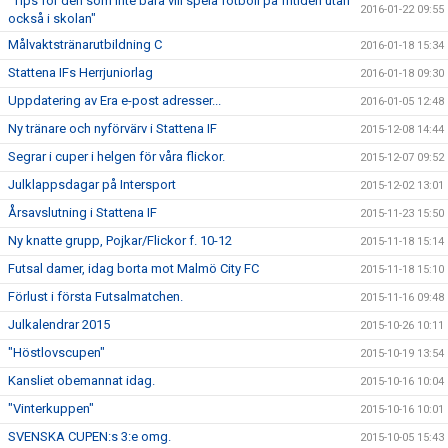
"Tips för den som inte bara vill spela fotboll på fritiden utan
2016-01-22 09:55
också i skolan"
Målvaktstränarutbildning C
2016-01-18 15:34
Stattena IFs Herrjuniorlag
2016-01-18 09:30
Uppdatering av Era e-post adresser...
2016-01-05 12:48
Ny tränare och nyförvärv i Stattena IF
2015-12-08 14:44
Segrar i cuper i helgen för våra flickor.
2015-12-07 09:52
Julklappsdagar på Intersport
2015-12-02 13:01
Årsavslutning i Stattena IF
2015-11-23 15:50
Ny knatte grupp, Pojkar/Flickor f. 10-12
2015-11-18 15:14
Futsal damer, idag borta mot Malmö City FC
2015-11-18 15:10
Förlust i första Futsalmatchen.
2015-11-16 09:48
Julkalendrar 2015
2015-10-26 10:11
"Höstlovscupen"
2015-10-19 13:54
Kansliet obemannat idag.
2015-10-16 10:04
"Vinterkuppen"
2015-10-16 10:01
SVENSKA CUPEN:s 3:e omg.
2015-10-05 15:43