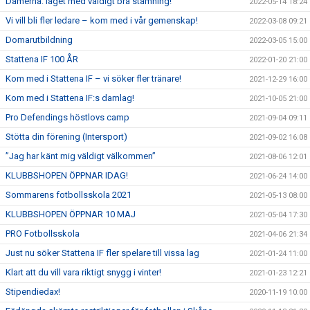
Damerna: laget med väldigt bra stämning!
2022-05-14 18:24
Vi vill bli fler ledare – kom med i vår gemenskap!
2022-03-08 09:21
Domarutbildning
2022-03-05 15:00
Stattena IF 100 ÅR
2022-01-20 21:00
Kom med i Stattena IF – vi söker fler tränare!
2021-12-29 16:00
Kom med i Stattena IF:s damlag!
2021-10-05 21:00
Pro Defendings höstlovs camp
2021-09-04 09:11
Stötta din förening (Intersport)
2021-09-02 16:08
”Jag har känt mig väldigt välkommen”
2021-08-06 12:01
KLUBBSHOPEN ÖPPNAR IDAG!
2021-06-24 14:00
Sommarens fotbollsskola 2021
2021-05-13 08:00
KLUBBSHOPEN ÖPPNAR 10 MAJ
2021-05-04 17:30
PRO Fotbollsskola
2021-04-06 21:34
Just nu söker Stattena IF fler spelare till vissa lag
2021-01-24 11:00
Klart att du vill vara riktigt snygg i vinter!
2021-01-23 12:21
Stipendiedax!
2020-11-19 10:00