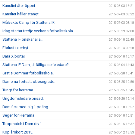
Kansliet åter öppet.
2015-08-03 15:21
Kansliet håller stängt.
2015-07-03 08:22
Målvakts Camp för Stattena IF.
2015-07-03 08:18
Idag startar tredje veckans fotbollsskola.
2015-06-29 07:00
Stattena IF önskar alla..
2015-06-18 22:48
Förlust i derbyt.
2015-06-14 00:28
Bara X borta!
2015-06-10 15:17
Stattena IF Dam, tillfälliga serieledare?
2015-06-04 14:43
Gratis Sommar fotbollsskola.
2015-05-28 10:41
Damerna fortsatt obesegrade.
2015-05-25 10:50
Tungt för herrarna.
2015-05-25 10:45
Ungdomsledare prisad.
2015-05-20 12:14
Dam fick med sig 1 poäng.
2015-05-18 10:57
Seger för Herrarna.
2015-05-18 10:51
Toppmatch i Dam div.1.
2015-05-15 13:37
Köp årskort 2015.
2015-05-12 18:53