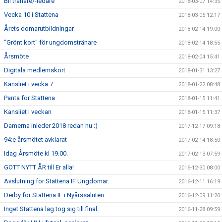
Bli tränare/-ledare
2018-03-07 14:35
Vecka 10 i Stattena
2018-03-05 12:17
Årets domarutbildningar
2018-02-14 19:00
"Grönt kort" för ungdomstränare
2018-02-14 18:55
Årsmöte
2018-02-04 15:41
Digitala medlemskort
2018-01-31 13:27
Kansliet i vecka 7
2018-01-22 08:48
Panta för Stattena
2018-01-15 11:41
Kansliet i veckan
2018-01-15 11:37
Damerna inleder 2018 redan nu :)
2017-12-17 09:18
94:e årsmötet avklarat
2017-02-14 18:50
Idag Årsmöte kl 19.00.
2017-02-13 07:59
GOTT NYTT ÅR till Er alla!
2016-12-30 08:00
Avslutning för Stattena IF Ungdomar.
2016-12-11 16:19
Derby för Stattena IF i Nyårssaluten.
2016-12-09 11:20
Inget Stattena lag tog sig till final.
2016-11-28 09:59