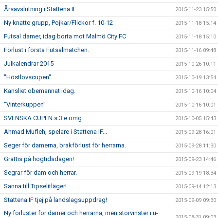
Årsavslutning i Stattena IF
2015-11-23 15:50
Ny knatte grupp, Pojkar/Flickor f. 10-12
2015-11-18 15:14
Futsal damer, idag borta mot Malmö City FC
2015-11-18 15:10
Förlust i första Futsalmatchen.
2015-11-16 09:48
Julkalendrar 2015
2015-10-26 10:11
"Höstlovscupen"
2015-10-19 13:54
Kansliet obemannat idag.
2015-10-16 10:04
"Vinterkuppen"
2015-10-16 10:01
SVENSKA CUPEN:s 3:e omg.
2015-10-05 15:43
Ahmad Mufleh, spelare i Stattena IF...
2015-09-28 16:01
Seger för damerna, brakförlust för herrarna.
2015-09-28 11:30
Grattis på högtidsdagen!
2015-09-23 14:46
Segrar för dam och herrar.
2015-09-19 18:34
Sanna till Tipselitläger!
2015-09-14 12:13
Stattena IF tjej på landslagsuppdrag!
2015-09-09 09:30
Ny förluster för damer och herrarna, men storvinster i u-
2015-08-31 09:03