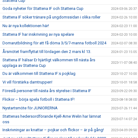
Stattena Cup
Goda nyheter för Stattena IF och Stattena Cup
2024-03-06 20:37
Stattena IF söker tränare på ungdomssidan i olika roller
2024-02-26 10:00
Nu är nya kollektionen här!
2024-02-23 11:00
Stattena IF har inskrivning av nya spelare
2024-02-20 10:00
Domarutbildning för att få döma 3/5/7-manna fotboll 2024
2024-02-07 08:30
Årsmötet framflyttat till lördagen den 2 mars kl 13.
2024-01-23 15:05
Stattena IF hälsar Er hjärtligt välkommen till nästa års
2023-11-07 08:40
upplaga av Stattena Cup
Du är välkommen till Stattena IF:s pojklag
2023-10-27 10:00
Vi vill förstärka damtruppen!
2023-10-01 18:58
Föreslå personer till nästa års styrelse i Stattena IF
2023-09-22 09:30
Flickor – börja spela fotboll i Stattena IF!
2023-08-18 08:00
Nystartsmöte för JUNIORERNA
2023-07-26 11:44
Stattenas hedersordförande Kjell-Arne Welin har lämnat
2023-07-14 07:24
oss
Inskrivningar av knattar – pojkar och flickor – är på gång!
2023-04-09 09:50