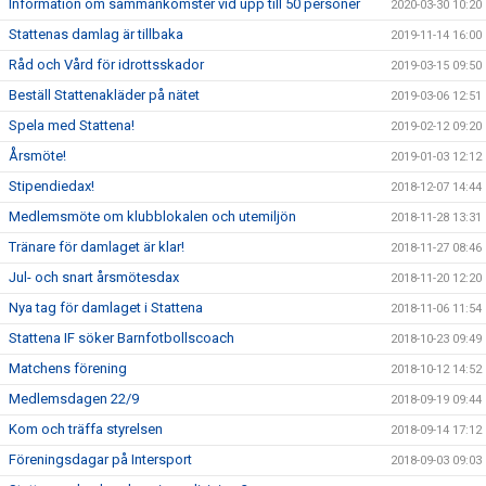
Information om sammankomster vid upp till 50 personer
2020-03-30 10:20
Stattenas damlag är tillbaka
2019-11-14 16:00
Råd och Vård för idrottsskador
2019-03-15 09:50
Beställ Stattenakläder på nätet
2019-03-06 12:51
Spela med Stattena!
2019-02-12 09:20
Årsmöte!
2019-01-03 12:12
Stipendiedax!
2018-12-07 14:44
Medlemsmöte om klubblokalen och utemiljön
2018-11-28 13:31
Tränare för damlaget är klar!
2018-11-27 08:46
Jul- och snart årsmötesdax
2018-11-20 12:20
Nya tag för damlaget i Stattena
2018-11-06 11:54
Stattena IF söker Barnfotbollscoach
2018-10-23 09:49
Matchens förening
2018-10-12 14:52
Medlemsdagen 22/9
2018-09-19 09:44
Kom och träffa styrelsen
2018-09-14 17:12
Föreningsdagar på Intersport
2018-09-03 09:03