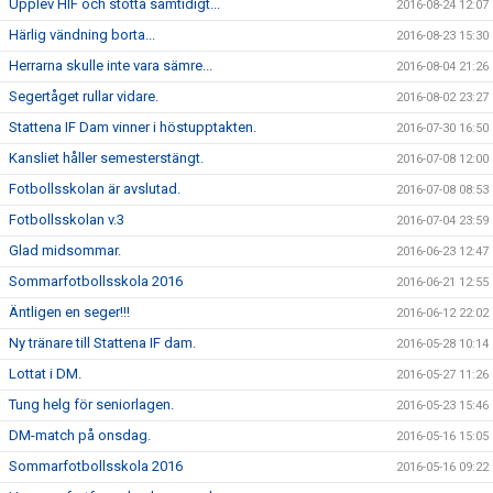
Upplev HIF och stötta samtidigt...
2016-08-24 12:07
Härlig vändning borta...
2016-08-23 15:30
Herrarna skulle inte vara sämre...
2016-08-04 21:26
Segertåget rullar vidare.
2016-08-02 23:27
Stattena IF Dam vinner i höstupptakten.
2016-07-30 16:50
Kansliet håller semesterstängt.
2016-07-08 12:00
Fotbollsskolan är avslutad.
2016-07-08 08:53
Fotbollsskolan v.3
2016-07-04 23:59
Glad midsommar.
2016-06-23 12:47
Sommarfotbollsskola 2016
2016-06-21 12:55
Äntligen en seger!!!
2016-06-12 22:02
Ny tränare till Stattena IF dam.
2016-05-28 10:14
Lottat i DM.
2016-05-27 11:26
Tung helg för seniorlagen.
2016-05-23 15:46
DM-match på onsdag.
2016-05-16 15:05
Sommarfotbollsskola 2016
2016-05-16 09:22