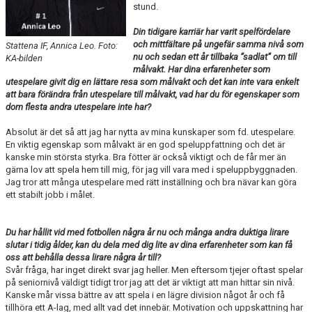
stund.
SPONSORER
Din tidigare karriär har varit spelfördelare
DOMARE, MATCHER.
och mittfältare på ungefär samma nivå som
Stattena IF, Annica Leo. Foto:
nu och sedan ett år tillbaka ”sadlat” om till
KA-bilden
målvakt. Har dina erfarenheter som
AVGIFTER
utespelare givit dig en lättare resa som målvakt och det kan inte vara enkelt
att bara förändra från utespelare till målvakt, vad har du för egenskaper som
FÖRENINGSSHOP
dom flesta andra utespelare inte har?
KONTAKT
Absolut är det så att jag har nytta av mina kunskaper som fd. utespelare.
En viktig egenskap som målvakt är en god speluppfattning och det är
kanske min största styrka. Bra fötter är också viktigt och de får mer än
STATTENA CUP
gärna lov att spela hem till mig, för jag vill vara med i speluppbyggnaden.
Jag tror att många utespelare med rätt inställning och bra nävar kan göra
INTRESSEANMÄLAN SOM TRÄNARE/LEDARE
ett stabilt jobb i målet.
INTRESSEANMÄLAN MEDLEM/SPELARE
Du har hållit vid med fotbollen några år nu och många andra duktiga lirare
slutar i tidig ålder, kan du dela med dig lite av dina erfarenheter som kan få
oss att behålla dessa lirare några år till?
Svår fråga, har inget direkt svar jag heller. Men eftersom tjejer oftast spelar
på seniornivå väldigt tidigt tror jag att det är viktigt att man hittar sin nivå.
Kanske mår vissa bättre av att spela i en lägre division något år och få
tillhöra ett A-lag, med allt vad det innebär. Motivation och uppskattning har