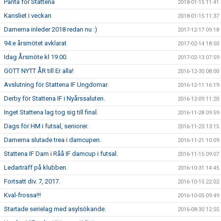
Panta för Stattena
2018-01-15 11:41
Kansliet i veckan
2018-01-15 11:37
Damerna inleder 2018 redan nu :)
2017-12-17 09:18
94:e årsmötet avklarat
2017-02-14 18:50
Idag Årsmöte kl 19.00.
2017-02-13 07:59
GOTT NYTT ÅR till Er alla!
2016-12-30 08:00
Avslutning för Stattena IF Ungdomar.
2016-12-11 16:19
Derby för Stattena IF i Nyårssaluten.
2016-12-09 11:20
Inget Stattena lag tog sig till final.
2016-11-28 09:59
Dags för HM i futsal, seniorer.
2016-11-23 13:15
Damerna slutade trea i damcupen.
2016-11-21 10:09
Stattena IF Dam i Råå IF damcup i futsal.
2016-11-15 09:07
Ledarträff på klubben.
2016-10-31 14:45
Fortsatt div. 7, 2017.
2016-10-15 22:02
Kval-frossa!!!
2016-10-05 09:49
Startade serielag med asylsökande.
2016-08-30 12:55