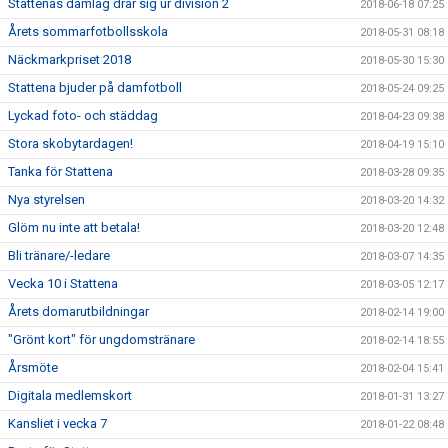
Stattenas damlag drar sig ur division 2
2018-06-18 07:25
Årets sommarfotbollsskola
2018-05-31 08:18
Näckmarkpriset 2018
2018-05-30 15:30
Stattena bjuder på damfotboll
2018-05-24 09:25
Lyckad foto- och städdag
2018-04-23 09:38
Stora skobytardagen!
2018-04-19 15:10
Tanka för Stattena
2018-03-28 09:35
Nya styrelsen
2018-03-20 14:32
Glöm nu inte att betala!
2018-03-20 12:48
Bli tränare/-ledare
2018-03-07 14:35
Vecka 10 i Stattena
2018-03-05 12:17
Årets domarutbildningar
2018-02-14 19:00
"Grönt kort" för ungdomstränare
2018-02-14 18:55
Årsmöte
2018-02-04 15:41
Digitala medlemskort
2018-01-31 13:27
Kansliet i vecka 7
2018-01-22 08:48