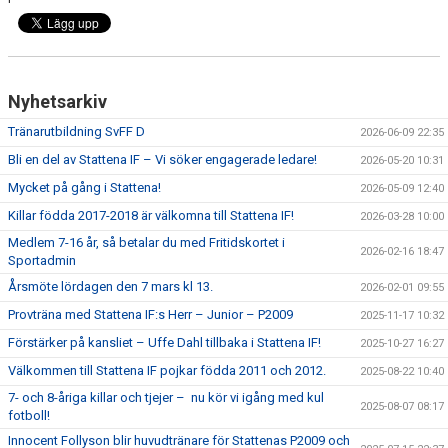
Nyhetsarkiv
Tränarutbildning SvFF D
2026-06-09 22:35
Bli en del av Stattena IF – Vi söker engagerade ledare!
2026-05-20 10:31
Mycket på gång i Stattena!
2026-05-09 12:40
Killar födda 2017-2018 är välkomna till Stattena IF!
2026-03-28 10:00
Medlem 7-16 år, så betalar du med Fritidskortet i
2026-02-16 18:47
Sportadmin
Årsmöte lördagen den 7 mars kl 13.
2026-02-01 09:55
Provträna med Stattena IF:s Herr – Junior – P2009
2025-11-17 10:32
Förstärker på kansliet – Uffe Dahl tillbaka i Stattena IF!
2025-10-27 16:27
Välkommen till Stattena IF pojkar födda 2011 och 2012.
2025-08-22 10:40
7- och 8-åriga killar och tjejer – nu kör vi igång med kul
2025-08-07 08:17
fotboll!
Innocent Follyson blir huvudtränare för Stattenas P2009 och