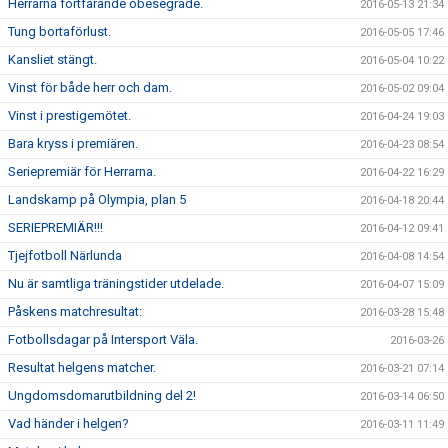
Herrarna fortfarande obesegrade.
2016-05-13 21:34
Tung bortaförlust.
2016-05-05 17:46
Kansliet stängt.
2016-05-04 10:22
Vinst för både herr och dam.
2016-05-02 09:04
Vinst i prestigemötet.
2016-04-24 19:03
Bara kryss i premiären.
2016-04-23 08:54
Seriepremiär för Herrarna.
2016-04-22 16:29
Landskamp på Olympia, plan 5
2016-04-18 20:44
SERIEPREMIÄR!!!
2016-04-12 09:41
Tjejfotboll Närlunda
2016-04-08 14:54
Nu är samtliga träningstider utdelade.
2016-04-07 15:09
Påskens matchresultat:
2016-03-28 15:48
Fotbollsdagar på Intersport Väla.
2016-03-26
Resultat helgens matcher.
2016-03-21 07:14
Ungdomsdomarutbildning del 2!
2016-03-14 06:50
Vad händer i helgen?
2016-03-11 11:49