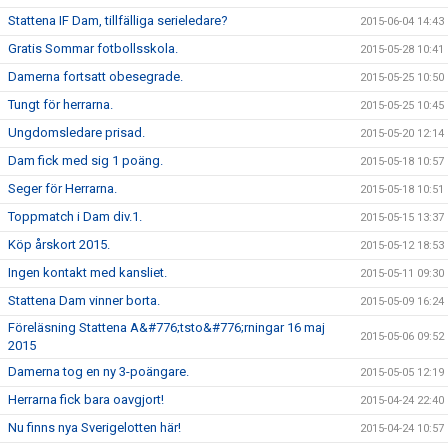
Stattena IF Dam, tillfälliga serieledare?
2015-06-04 14:43
Gratis Sommar fotbollsskola.
2015-05-28 10:41
Damerna fortsatt obesegrade.
2015-05-25 10:50
Tungt för herrarna.
2015-05-25 10:45
Ungdomsledare prisad.
2015-05-20 12:14
Dam fick med sig 1 poäng.
2015-05-18 10:57
Seger för Herrarna.
2015-05-18 10:51
Toppmatch i Dam div.1.
2015-05-15 13:37
Köp årskort 2015.
2015-05-12 18:53
Ingen kontakt med kansliet.
2015-05-11 09:30
Stattena Dam vinner borta.
2015-05-09 16:24
Föreläsning Stattena A&#776;tsto&#776;rningar 16 maj
2015-05-06 09:52
2015
Damerna tog en ny 3-poängare.
2015-05-05 12:19
Herrarna fick bara oavgjort!
2015-04-24 22:40
Nu finns nya Sverigelotten här!
2015-04-24 10:57