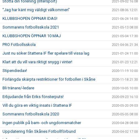
Stötta din förening (Intersport)
2021-09-02 16:08
”Jag har känt mig väldigt välkommen”
2021-08-06 12:01
KLUBBSHOPEN ÖPPNAR IDAG!
2021-06-24 14:00
Sommarens fotbollsskola 2021
2021-05-13 08:00
KLUBBSHOPEN ÖPPNAR 10 MAJ
2021-05-04 17:30
PRO Fotbollsskola
2021-04-06 21:34
Just nu söker Stattena IF fler spelare till vissa lag
2021-01-24 11:00
Klart att du vill vara riktigt snygg i vinter!
2021-01-23 12:21
Stipendiedax!
2020-11-19 10:00
Förlängda skärpta restriktioner för fotbollen i Skåne
2020-11-18 21:30
Bli tränare/-ledare
2020-10-05 10:00
Erbjudande från Eriks fönsterputs!
2020-09-23 16:10
Vill du göra en viktig insats i Stattena IF
2020-05-20 09:03
Sommarens fotbollsskola 2020
2020-05-05 08:00
Ingen publik på barn- och ungdomsmatcher
2020-04-28 08:00
Uppdatering från Skånes Fotbollförbund
2020-04-02 17:00