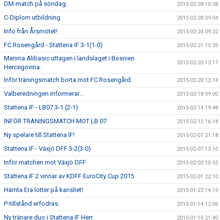
DM-match på söndag.
2015-02-28 10:38
C-Diplom utbildning
2015-02-28 09:04
Info från Årsmötet!
2015-02-24 09:32
FC Rosengård - Stattena IF 3-1(1-0)
2015-02-21 15:39
Merima Alibasic uttagen i landslaget i Bosnien
2015-02-20 13:17
Hercegovina.
Inför träningsmatch borta mot FC Rosengård.
2015-02-20 13:14
Valberedningen informerar...
2015-02-18 09:00
Stattena IF - LB07 3-1 (2-1)
2015-02-14 19:48
INFÖR TRÄNINGSMATCH MOT LB 07
2015-02-12 16:18
Ny spelare till Stattena IF!
2015-02-07 21:18
Stattena IF - Växjö DFF 3-2(3-0)
2015-02-07 13:10
Inför matchen mot Växjö DFF
2015-02-02 10:55
Stattena IF 2 vinnar av KDFF EuroCity Cup 2015
2015-02-01 22:10
Hämta Era lotter på kansliet!
2015-01-22 14:19
P-tillstånd erfodras.
2015-01-14 12:06
Ny tränare duo i Stattena IF Herr.
2015-01-10 21:40