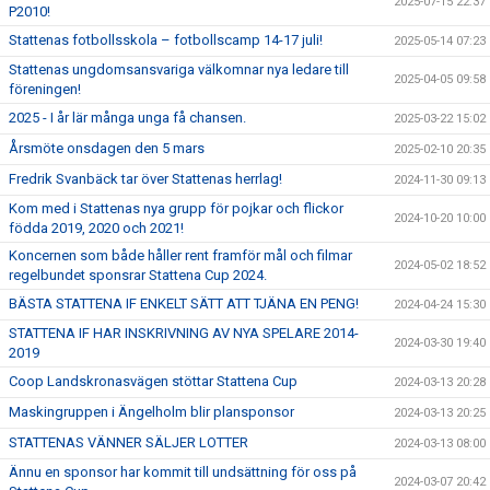
2025-07-15 22:37
P2010!
Stattenas fotbollsskola – fotbollscamp 14-17 juli!
2025-05-14 07:23
Stattenas ungdomsansvariga välkomnar nya ledare till
2025-04-05 09:58
föreningen!
2025 - I år lär många unga få chansen.
2025-03-22 15:02
Årsmöte onsdagen den 5 mars
2025-02-10 20:35
Fredrik Svanbäck tar över Stattenas herrlag!
2024-11-30 09:13
Kom med i Stattenas nya grupp för pojkar och flickor
2024-10-20 10:00
födda 2019, 2020 och 2021!
Koncernen som både håller rent framför mål och filmar
2024-05-02 18:52
regelbundet sponsrar Stattena Cup 2024.
BÄSTA STATTENA IF ENKELT SÄTT ATT TJÄNA EN PENG!
2024-04-24 15:30
STATTENA IF HAR INSKRIVNING AV NYA SPELARE 2014-
2024-03-30 19:40
2019
Coop Landskronasvägen stöttar Stattena Cup
2024-03-13 20:28
Maskingruppen i Ängelholm blir plansponsor
2024-03-13 20:25
STATTENAS VÄNNER SÄLJER LOTTER
2024-03-13 08:00
Ännu en sponsor har kommit till undsättning för oss på
2024-03-07 20:42