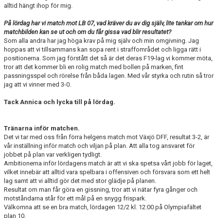
alltid hängt ihop för mig.
På lördag har vi match mot LB 07, vad kräver du av dig själv, lite tankar om hur
matchbilden kan se ut och om du får gissa vad blir resultatet?
Som alla andra har jag höga krav på mig själv och min omgivning. Jag
hoppas att vi tillsammans kan sopa rent i straffområdet och ligga rätt i
positionerna. Som jag förstått det så är det deras F19-lag vi kommer möta,
tror att det kommer bli en rolig match med bollen på marken, fint
passningsspel och rörelse från båda lagen. Med vår styrka och rutin så tror
jag att vi vinner med 3-0.
Tack Annica och lycka till på lördag.
Tränarna inför matchen.
Det vi tar med oss från förra helgens match mot Växjö DFF, resultat 3-2, är
vår inställning inför match och viljan på plan. Att alla tog ansvaret för
jobbet på plan var verkligen tydligt.
Ambitionerna inför lördagens match är att vi ska spetsa vårt jobb för laget,
vilket innebär att alltid vara spelbara i offensiven och försvara som ett helt
lag samt att vi alltid gör det med stor glädje på planen.
Resultat om man får göra en gissning, tror att vi nätar fyra gånger och
motståndarna står för ett mål på en snygg frispark.
Välkomna att se en bra match, lördagen 12/2 kl. 12:00 på Olympiafältet
plan 10.