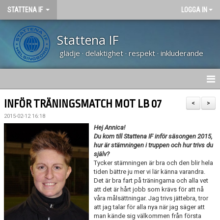
STATTENA IF
LOGGA IN
Stattena IF
glädje · delaktighet · respekt · inkluderande
HEM
INFÖR TRÄNINGSMATCH MOT LB 07
<
>
2015-02-12 16:18
NYHETER
Hej Annica!
Du kom till Stattena IF inför säsongen 2015,
TRÄNARUTBILDNING SVFF D
hur är stämningen i truppen och hur trivs du
själv?
OM KLUBBEN
Tycker stämningen är bra och den blir hela
tiden bättre ju mer vi lär känna varandra.
Det är bra fart på träningarna och alla vet
KALENDER
att det är hårt jobb som krävs för att nå
våra målsättningar. Jag trivs jättebra, tror
VÅRA LAG
att jag talar för alla nya när jag säger att
man kände sig välkommen från första