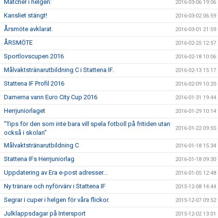
Matcher i helgen:
2016-03-06 19:06
Kansliet stängt!
2016-03-02 06:59
Årsmöte avklarat.
2016-03-01 21:59
ÅRSMÖTE
2016-02-25 12:57
Sportlovscupen 2016
2016-02-18 10:06
Målvaktstränarutbildning C i Stattena IF.
2016-02-13 15:17
Stattena IF Profil 2016
2016-02-09 10:20
Damerna vann Euro City Cup 2016
2016-01-31 19:44
Herrjuniorlaget
2016-01-29 10:14
"Tips för den som inte bara vill spela fotboll på fritiden utan
2016-01-22 09:55
också i skolan"
Målvaktstränarutbildning C
2016-01-18 15:34
Stattena IFs Herrjuniorlag
2016-01-18 09:30
Uppdatering av Era e-post adresser...
2016-01-05 12:48
Ny tränare och nyförvärv i Stattena IF
2015-12-08 14:44
Segrar i cuper i helgen för våra flickor.
2015-12-07 09:52
Julklappsdagar på Intersport
2015-12-02 13:01