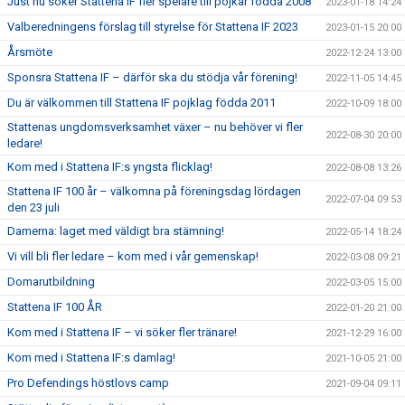
Just nu söker Stattena IF fler spelare till pojkar födda 2008
2023-01-18 14:24
Valberedningens förslag till styrelse för Stattena IF 2023
2023-01-15 20:00
Årsmöte
2022-12-24 13:00
Sponsra Stattena IF – därför ska du stödja vår förening!
2022-11-05 14:45
Du är välkommen till Stattena IF pojklag födda 2011
2022-10-09 18:00
Stattenas ungdomsverksamhet växer – nu behöver vi fler
2022-08-30 20:00
ledare!
Kom med i Stattena IF:s yngsta flicklag!
2022-08-08 13:26
Stattena IF 100 år – välkomna på föreningsdag lördagen
2022-07-04 09:53
den 23 juli
Damerna: laget med väldigt bra stämning!
2022-05-14 18:24
Vi vill bli fler ledare – kom med i vår gemenskap!
2022-03-08 09:21
Domarutbildning
2022-03-05 15:00
Stattena IF 100 ÅR
2022-01-20 21:00
Kom med i Stattena IF – vi söker fler tränare!
2021-12-29 16:00
Kom med i Stattena IF:s damlag!
2021-10-05 21:00
Pro Defendings höstlovs camp
2021-09-04 09:11