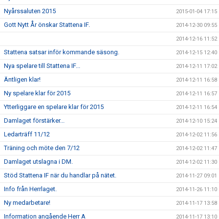
Nyårssaluten 2015
2015-01-04 17:15
Gott Nytt År önskar Stattena IF.
2014-12-30 09:55
2014-12-16 11:52
Stattena satsar inför kommande säsong.
2014-12-15 12:40
Nya spelare till Stattena IF...
2014-12-11 17:02
Äntligen klar!
2014-12-11 16:58
Ny spelare klar för 2015
2014-12-11 16:57
Ytterliggare en spelare klar för 2015
2014-12-11 16:54
Damlaget förstärker...
2014-12-10 15:24
Ledarträff 11/12
2014-12-02 11:56
Träning och möte den 7/12
2014-12-02 11:47
Damlaget utslagna i DM.
2014-12-02 11:30
Stöd Stattena IF när du handlar på nätet.
2014-11-27 09:01
Info från Herrlaget.
2014-11-26 11:10
Ny medarbetare!
2014-11-17 13:58
Information angående Herr A
2014-11-17 13:10