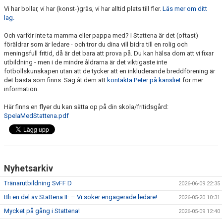
Vi har bollar, vi har (konst-)gräs, vi har alltid plats till fler.
Läs mer om ditt
lag.
Och varför inte ta mamma eller pappa med? I Stattena är det (oftast)
föräldrar som är ledare - och tror du dina vill bidra till en rolig och
meningsfull fritid, då är det bara att prova på. Du kan hälsa dom att vi fixar
utbildning - men i de mindre åldrarna är det viktigaste inte
fotbollskunskapen utan att de tycker att en inkluderande breddförening är
det bästa som finns. Säg åt dem att
kontakta Peter på kansliet
för mer
information.
Här finns en flyer du kan sätta op på din skola/fritidsgård:
SpelaMedStattena.pdf
Nyhetsarkiv
Tränarutbildning SvFF D
2026-06-09 22:35
Bli en del av Stattena IF – Vi söker engagerade ledare!
2026-05-20 10:31
Mycket på gång i Stattena!
2026-05-09 12:40