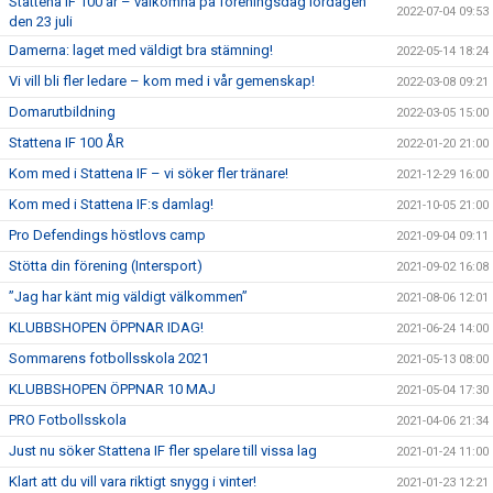
Stattena IF 100 år – välkomna på föreningsdag lördagen
2022-07-04 09:53
den 23 juli
Damerna: laget med väldigt bra stämning!
2022-05-14 18:24
Vi vill bli fler ledare – kom med i vår gemenskap!
2022-03-08 09:21
Domarutbildning
2022-03-05 15:00
Stattena IF 100 ÅR
2022-01-20 21:00
Kom med i Stattena IF – vi söker fler tränare!
2021-12-29 16:00
Kom med i Stattena IF:s damlag!
2021-10-05 21:00
Pro Defendings höstlovs camp
2021-09-04 09:11
Stötta din förening (Intersport)
2021-09-02 16:08
”Jag har känt mig väldigt välkommen”
2021-08-06 12:01
KLUBBSHOPEN ÖPPNAR IDAG!
2021-06-24 14:00
Sommarens fotbollsskola 2021
2021-05-13 08:00
KLUBBSHOPEN ÖPPNAR 10 MAJ
2021-05-04 17:30
PRO Fotbollsskola
2021-04-06 21:34
Just nu söker Stattena IF fler spelare till vissa lag
2021-01-24 11:00
Klart att du vill vara riktigt snygg i vinter!
2021-01-23 12:21