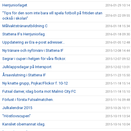
Herrjuniorlaget
2016-01-29 10:14
"Tips för den som inte bara vill spela fotboll på fritiden utan
2016-01-22 09:55
också i skolan"
Målvaktstränarutbildning C
2016-01-18 15:34
Stattena IFs Herrjuniorlag
2016-01-18 09:30
Uppdatering av Era e-post adresser...
2016-01-05 12:48
Ny tränare och nyförvärv i Stattena IF
2015-12-08 14:44
Segrar i cuper i helgen för våra flickor.
2015-12-07 09:52
Julklappsdagar på Intersport
2015-12-02 13:01
Årsavslutning i Stattena IF
2015-11-23 15:50
Ny knatte grupp, Pojkar/Flickor f. 10-12
2015-11-18 15:14
Futsal damer, idag borta mot Malmö City FC
2015-11-18 15:10
Förlust i första Futsalmatchen.
2015-11-16 09:48
Julkalendrar 2015
2015-10-26 10:11
"Höstlovscupen"
2015-10-19 13:54
Kansliet obemannat idag.
2015-10-16 10:04