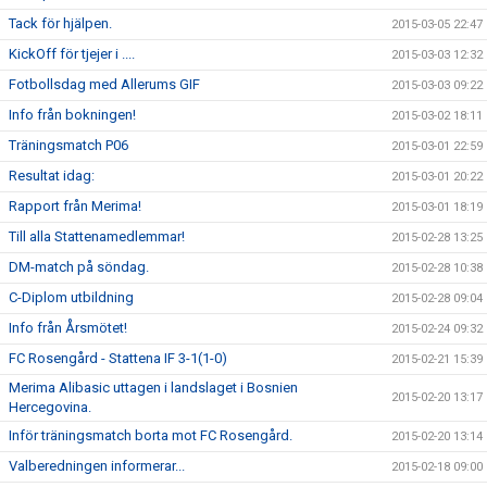
Tack för hjälpen.
2015-03-05 22:47
KickOff för tjejer i ....
2015-03-03 12:32
Fotbollsdag med Allerums GIF
2015-03-03 09:22
Info från bokningen!
2015-03-02 18:11
Träningsmatch P06
2015-03-01 22:59
Resultat idag:
2015-03-01 20:22
Rapport från Merima!
2015-03-01 18:19
Till alla Stattenamedlemmar!
2015-02-28 13:25
DM-match på söndag.
2015-02-28 10:38
C-Diplom utbildning
2015-02-28 09:04
Info från Årsmötet!
2015-02-24 09:32
FC Rosengård - Stattena IF 3-1(1-0)
2015-02-21 15:39
Merima Alibasic uttagen i landslaget i Bosnien
2015-02-20 13:17
Hercegovina.
Inför träningsmatch borta mot FC Rosengård.
2015-02-20 13:14
Valberedningen informerar...
2015-02-18 09:00