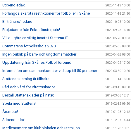
Stipendiedax!
2020-11-19 10:00
Förlängda skärpta restriktioner för fotbollen i Skåne
2020-11-18 21:30
Bli tränare/-ledare
2020-10-05 10:00
Erbjudande från Eriks fönsterputs!
2020-09-23 16:10
Vill du göra en viktig insats i Stattena IF
2020-05-20 09:03
Sommarens fotbollsskola 2020
2020-05-05 08:00
Ingen publik på barn- och ungdomsmatcher
2020-04-28 08:00
Uppdatering från Skånes Fotbollförbund
2020-04-02 17:00
Information om sammankomster vid upp till 50 personer
2020-03-30 10:20
Stattenas damlag är tillbaka
2019-11-14 16:00
Råd och Vård för idrottsskador
2019-03-15 09:50
Beställ Stattenakläder på nätet
2019-03-06 12:51
Spela med Stattena!
2019-02-12 09:20
Årsmöte!
2019-01-03 12:12
Stipendiedax!
2018-12-07 14:44
Medlemsmöte om klubblokalen och utemiljön
2018-11-28 13:31