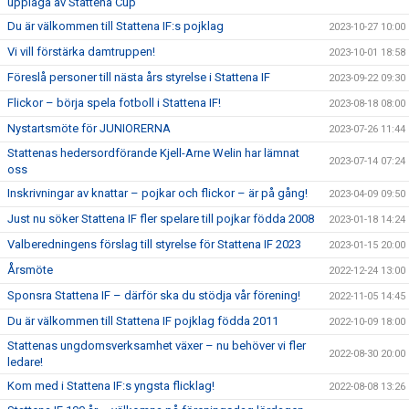
upplaga av Stattena Cup
Du är välkommen till Stattena IF:s pojklag
2023-10-27 10:00
Vi vill förstärka damtruppen!
2023-10-01 18:58
Föreslå personer till nästa års styrelse i Stattena IF
2023-09-22 09:30
Flickor – börja spela fotboll i Stattena IF!
2023-08-18 08:00
Nystartsmöte för JUNIORERNA
2023-07-26 11:44
Stattenas hedersordförande Kjell-Arne Welin har lämnat
2023-07-14 07:24
oss
Inskrivningar av knattar – pojkar och flickor – är på gång!
2023-04-09 09:50
Just nu söker Stattena IF fler spelare till pojkar födda 2008
2023-01-18 14:24
Valberedningens förslag till styrelse för Stattena IF 2023
2023-01-15 20:00
Årsmöte
2022-12-24 13:00
Sponsra Stattena IF – därför ska du stödja vår förening!
2022-11-05 14:45
Du är välkommen till Stattena IF pojklag födda 2011
2022-10-09 18:00
Stattenas ungdomsverksamhet växer – nu behöver vi fler
2022-08-30 20:00
ledare!
Kom med i Stattena IF:s yngsta flicklag!
2022-08-08 13:26