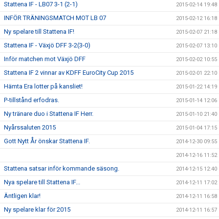
Stattena IF - LB07 3-1 (2-1)
2015-02-14 19:48
INFÖR TRÄNINGSMATCH MOT LB 07
2015-02-12 16:18
Ny spelare till Stattena IF!
2015-02-07 21:18
Stattena IF - Växjö DFF 3-2(3-0)
2015-02-07 13:10
Inför matchen mot Växjö DFF
2015-02-02 10:55
Stattena IF 2 vinnar av KDFF EuroCity Cup 2015
2015-02-01 22:10
Hämta Era lotter på kansliet!
2015-01-22 14:19
P-tillstånd erfodras.
2015-01-14 12:06
Ny tränare duo i Stattena IF Herr.
2015-01-10 21:40
Nyårssaluten 2015
2015-01-04 17:15
Gott Nytt År önskar Stattena IF.
2014-12-30 09:55
2014-12-16 11:52
Stattena satsar inför kommande säsong.
2014-12-15 12:40
Nya spelare till Stattena IF...
2014-12-11 17:02
Äntligen klar!
2014-12-11 16:58
Ny spelare klar för 2015
2014-12-11 16:57