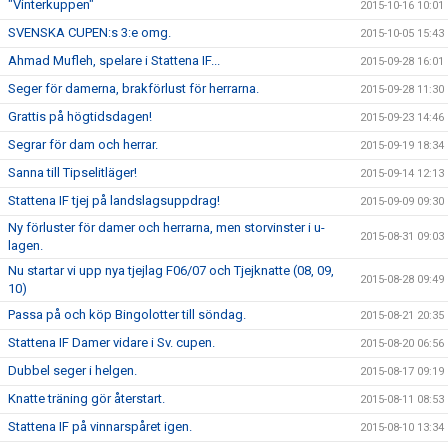
"Vinterkuppen"
2015-10-16 10:01
SVENSKA CUPEN:s 3:e omg.
2015-10-05 15:43
Ahmad Mufleh, spelare i Stattena IF...
2015-09-28 16:01
Seger för damerna, brakförlust för herrarna.
2015-09-28 11:30
Grattis på högtidsdagen!
2015-09-23 14:46
Segrar för dam och herrar.
2015-09-19 18:34
Sanna till Tipselitläger!
2015-09-14 12:13
Stattena IF tjej på landslagsuppdrag!
2015-09-09 09:30
Ny förluster för damer och herrarna, men storvinster i u-
2015-08-31 09:03
lagen.
Nu startar vi upp nya tjejlag F06/07 och Tjejknatte (08, 09,
2015-08-28 09:49
10)
Passa på och köp Bingolotter till söndag.
2015-08-21 20:35
Stattena IF Damer vidare i Sv. cupen.
2015-08-20 06:56
Dubbel seger i helgen.
2015-08-17 09:19
Knatte träning gör återstart.
2015-08-11 08:53
Stattena IF på vinnarspåret igen.
2015-08-10 13:34