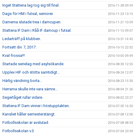
Inget Stattena lag tog sig till final.
2016-11-28 09:59
Dags för HM i futsal, seniorer.
2016-11-23 13:15
Damerna slutade trea i damcupen.
2016-11-21 10:09
Stattena IF Dam i Råå IF damcup i futsal.
2016-11-15 09:07
Ledarträff på klubben.
2016-10-31 14:45
Fortsatt div. 7, 2017.
2016-10-15 22:02
Kval-frossa!!!
2016-10-05 09:49
Startade serielag med asylsökande.
2016-08-30 12:55
Upplev HIF och stötta samtidigt...
2016-08-24 12:07
Härlig vändning borta...
2016-08-23 15:30
Herrarna skulle inte vara sämre...
2016-08-04 21:26
Segertåget rullar vidare.
2016-08-02 23:27
Stattena IF Dam vinner i höstupptakten.
2016-07-30 16:50
Kansliet håller semesterstängt.
2016-07-08 12:00
Fotbollsskolan är avslutad.
2016-07-08 08:53
Fotbollsskolan v.3
2016-07-04 23:59