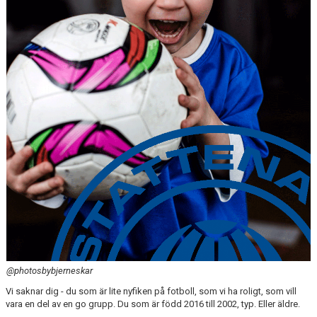
SPONSORER
DOMARE, MATCHER.
AVGIFTER
FÖRENINGSSHOP
KONTAKT
STATTENA CUP
INTRESSEANMÄLAN SOM TRÄNARE/LEDARE
INTRESSEANMÄLAN MEDLEM/SPELARE
@photosbybjerneskar
Vi saknar dig - du som är lite nyfiken på fotboll, som vi ha roligt, som vill
vara en del av en go grupp. Du som är född 2016 till 2002, typ. Eller äldre.