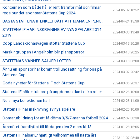
Koncernen som både håller rent framför mål och filmar
2024-05-02 18:52
regelbundet sponsrar Stattena Cup 2024.
BÄSTA STATTENA IF ENKELT SÄTT ATT TJÄNA EN PENG!
2024-04-24 15:30
STATTENA IF HAR INSKRIVNING AV NYA SPELARE 2014-
2024-03-30 19:40
2019
Coop Landskronasvägen stöttar Stattena Cup
2024-03-13 20:28
Maskingruppen i Ängelholm blir plansponsor
2024-03-13 20:25
STATTENAS VÄNNER SÄLJER LOTTER
2024-03-13 08:00
Ännu en sponsor har kommit till undsättning för oss på
2024-03-07 20:42
Stattena Cup
Goda nyheter för Stattena IF och Stattena Cup
2024-03-06 20:37
Stattena IF söker tränare på ungdomssidan i olika roller
2024-02-26 10:00
Nu är nya kollektionen här!
2024-02-23 11:00
Stattena IF har inskrivning av nya spelare
2024-02-20 10:00
Domarutbildning för att få döma 3/5/7-manna fotboll 2024
2024-02-07 08:30
Årsmötet framflyttat till lördagen den 2 mars kl 13.
2024-01-23 15:05
Stattena IF hälsar Er hjärtligt välkommen till nästa års
2023-11-07 08:40