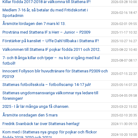
Killar födda 2017-2018 är välkomna till Stattena IF!
2026-03-28 10:00
Medlem 7-16 år, så betalar du med Fritidskortet i
2026-02-16 18:47
Sportadmin
Årsmöte lördagen den 7 mars kl 13.
2026-02-01 09:55
Provträna med Stattena IF:s Herr – Junior – P2009
2025-11-17 10:32
Förstärker på kansliet – Uffe Dahl tillbaka i Stattena IF!
2025-10-27 16:27
Välkommen till Stattena IF pojkar födda 2011 och 2012.
2025-08-22 10:40
7- och 8-åriga killar och tjejer – nu kör vi igång med kul
2025-08-07 08:17
fotboll!
Innocent Follyson blir huvudtränare för Stattenas P2009 och
2025-07-15 22:37
P2010!
Stattenas fotbollsskola – fotbollscamp 14-17 juli!
2025-05-14 07:23
Stattenas ungdomsansvariga välkomnar nya ledare till
2025-04-05 09:58
föreningen!
2025 - I år lär många unga få chansen.
2025-03-22 15:02
Årsmöte onsdagen den 5 mars
2025-02-10 20:35
Fredrik Svanbäck tar över Stattenas herrlag!
2024-11-30 09:13
Kom med i Stattenas nya grupp för pojkar och flickor
2024-10-20 10:00
födda 2019, 2020 och 2021!