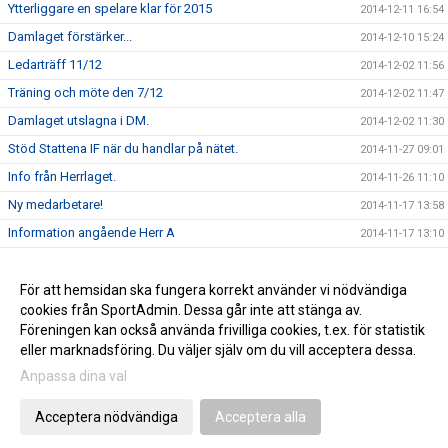
Ytterliggare en spelare klar för 2015
2014-12-11 16:54
Damlaget förstärker...
2014-12-10 15:24
Ledarträff 11/12
2014-12-02 11:56
Träning och möte den 7/12
2014-12-02 11:47
Damlaget utslagna i DM.
2014-12-02 11:30
Stöd Stattena IF när du handlar på nätet.
2014-11-27 09:01
Info från Herrlaget.
2014-11-26 11:10
Ny medarbetare!
2014-11-17 13:58
Information angående Herr A
2014-11-17 13:10
Tack för ert stöd
2014-11-17 13:00
Stöd Stattena IF:s ungdomar genom Svenska Spel
För att hemsidan ska fungera korrekt använder vi nödvändiga
2014-02-03 08:30
cookies från SportAdmin. Dessa går inte att stänga av.
Stattena IF på väg mot toppen
2014-01-01 08:54
Föreningen kan också använda frivilliga cookies, t.ex. för statistik
eller marknadsföring. Du väljer själv om du vill acceptera dessa.
Anpassa dina val
Cookie-inställningar
Gå till Webbversion
Acceptera nödvändiga
Acceptera alla