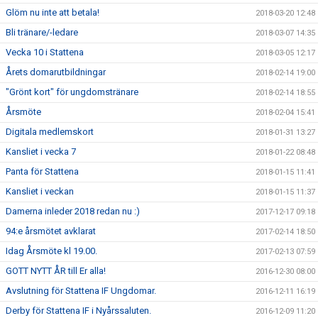
Glöm nu inte att betala!
2018-03-20 12:48
Bli tränare/-ledare
2018-03-07 14:35
Vecka 10 i Stattena
2018-03-05 12:17
Årets domarutbildningar
2018-02-14 19:00
"Grönt kort" för ungdomstränare
2018-02-14 18:55
Årsmöte
2018-02-04 15:41
Digitala medlemskort
2018-01-31 13:27
Kansliet i vecka 7
2018-01-22 08:48
Panta för Stattena
2018-01-15 11:41
Kansliet i veckan
2018-01-15 11:37
Damerna inleder 2018 redan nu :)
2017-12-17 09:18
94:e årsmötet avklarat
2017-02-14 18:50
Idag Årsmöte kl 19.00.
2017-02-13 07:59
GOTT NYTT ÅR till Er alla!
2016-12-30 08:00
Avslutning för Stattena IF Ungdomar.
2016-12-11 16:19
Derby för Stattena IF i Nyårssaluten.
2016-12-09 11:20