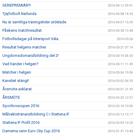
SERIEPREMIÄR!!!
2016-04-12 09:41
Tjejfotboll Närlunda
2016-04-08 14:54
Nu är samtliga träningstider utdelade.
2016-04-07 15:09
Påskens matchresultat:
2016-03-28 15:48
Fotbollsdagar på Intersport Väla.
2016-03-26
Resultat helgens matcher.
2016-03-21 07:14
Ungdomsdomarutbildning del 2!
2016-03-14 06:50
Vad händer i helgen?
2016-03-11 11:49
Matcher i helgen:
2016-03-06 19:06
Kansliet stängt!
2016-03-02 06:59
Årsmöte avklarat.
2016-03-01 21:59
ÅRSMÖTE
2016-02-25 12:57
Sportlovscupen 2016
2016-02-18 10:06
Målvaktstränarutbildning C i Stattena IF.
2016-02-13 15:17
Stattena IF Profil 2016
2016-02-09 10:20
Damerna vann Euro City Cup 2016
2016-01-31 19:44