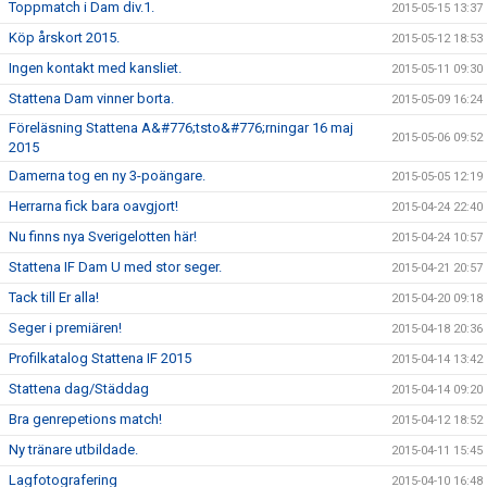
Toppmatch i Dam div.1.
2015-05-15 13:37
Köp årskort 2015.
2015-05-12 18:53
Ingen kontakt med kansliet.
2015-05-11 09:30
Stattena Dam vinner borta.
2015-05-09 16:24
Föreläsning Stattena A&#776;tsto&#776;rningar 16 maj
2015-05-06 09:52
2015
Damerna tog en ny 3-poängare.
2015-05-05 12:19
Herrarna fick bara oavgjort!
2015-04-24 22:40
Nu finns nya Sverigelotten här!
2015-04-24 10:57
Stattena IF Dam U med stor seger.
2015-04-21 20:57
Tack till Er alla!
2015-04-20 09:18
Seger i premiären!
2015-04-18 20:36
Profilkatalog Stattena IF 2015
2015-04-14 13:42
Stattena dag/Städdag
2015-04-14 09:20
Bra genrepetions match!
2015-04-12 18:52
Ny tränare utbildade.
2015-04-11 15:45
Lagfotografering
2015-04-10 16:48