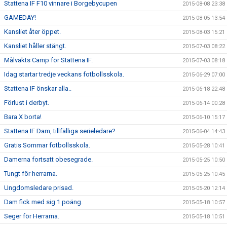
Stattena IF F10 vinnare i Borgebycupen
2015-08-08 23:38
GAMEDAY!
2015-08-05 13:54
Kansliet åter öppet.
2015-08-03 15:21
Kansliet håller stängt.
2015-07-03 08:22
Målvakts Camp för Stattena IF.
2015-07-03 08:18
Idag startar tredje veckans fotbollsskola.
2015-06-29 07:00
Stattena IF önskar alla..
2015-06-18 22:48
Förlust i derbyt.
2015-06-14 00:28
Bara X borta!
2015-06-10 15:17
Stattena IF Dam, tillfälliga serieledare?
2015-06-04 14:43
Gratis Sommar fotbollsskola.
2015-05-28 10:41
Damerna fortsatt obesegrade.
2015-05-25 10:50
Tungt för herrarna.
2015-05-25 10:45
Ungdomsledare prisad.
2015-05-20 12:14
Dam fick med sig 1 poäng.
2015-05-18 10:57
Seger för Herrarna.
2015-05-18 10:51