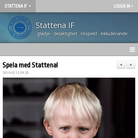
STATTENA IF
LOGGA IN
Stattena IF
glädje · delaktighet · respekt · inkluderande
HEM
Spela med Stattena!
<
>
2019-02-12 09:20
NYHETER
TRÄNARUTBILDNING SVFF D
OM KLUBBEN
KALENDER
VÅRA LAG