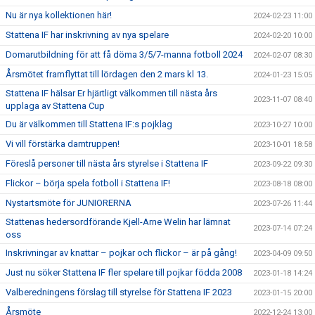
Nu är nya kollektionen här!
2024-02-23 11:00
Stattena IF har inskrivning av nya spelare
2024-02-20 10:00
Domarutbildning för att få döma 3/5/7-manna fotboll 2024
2024-02-07 08:30
Årsmötet framflyttat till lördagen den 2 mars kl 13.
2024-01-23 15:05
Stattena IF hälsar Er hjärtligt välkommen till nästa års
2023-11-07 08:40
upplaga av Stattena Cup
Du är välkommen till Stattena IF:s pojklag
2023-10-27 10:00
Vi vill förstärka damtruppen!
2023-10-01 18:58
Föreslå personer till nästa års styrelse i Stattena IF
2023-09-22 09:30
Flickor – börja spela fotboll i Stattena IF!
2023-08-18 08:00
Nystartsmöte för JUNIORERNA
2023-07-26 11:44
Stattenas hedersordförande Kjell-Arne Welin har lämnat
2023-07-14 07:24
oss
Inskrivningar av knattar – pojkar och flickor – är på gång!
2023-04-09 09:50
Just nu söker Stattena IF fler spelare till pojkar födda 2008
2023-01-18 14:24
Valberedningens förslag till styrelse för Stattena IF 2023
2023-01-15 20:00
Årsmöte
2022-12-24 13:00