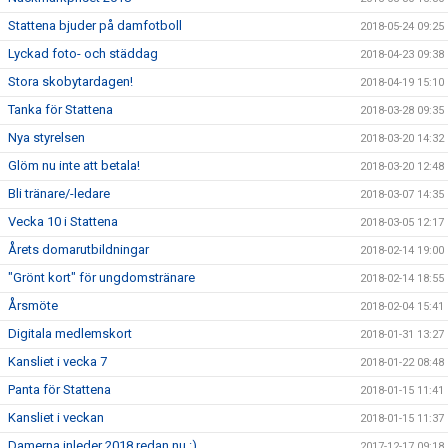
Stattena bjuder på damfotboll
2018-05-24 09:25
Lyckad foto- och städdag
2018-04-23 09:38
Stora skobytardagen!
2018-04-19 15:10
Tanka för Stattena
2018-03-28 09:35
Nya styrelsen
2018-03-20 14:32
Glöm nu inte att betala!
2018-03-20 12:48
Bli tränare/-ledare
2018-03-07 14:35
Vecka 10 i Stattena
2018-03-05 12:17
Årets domarutbildningar
2018-02-14 19:00
"Grönt kort" för ungdomstränare
2018-02-14 18:55
Årsmöte
2018-02-04 15:41
Digitala medlemskort
2018-01-31 13:27
Kansliet i vecka 7
2018-01-22 08:48
Panta för Stattena
2018-01-15 11:41
Kansliet i veckan
2018-01-15 11:37
Damerna inleder 2018 redan nu :)
2017-12-17 09:18