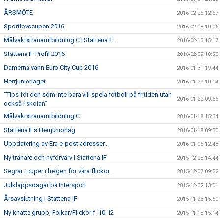
ÅRSMÖTE
2016-02-25 12:57
Sportlovscupen 2016
2016-02-18 10:06
Målvaktstränarutbildning C i Stattena IF.
2016-02-13 15:17
Stattena IF Profil 2016
2016-02-09 10:20
Damerna vann Euro City Cup 2016
2016-01-31 19:44
Herrjuniorlaget
2016-01-29 10:14
"Tips för den som inte bara vill spela fotboll på fritiden utan
2016-01-22 09:55
också i skolan"
Målvaktstränarutbildning C
2016-01-18 15:34
Stattena IFs Herrjuniorlag
2016-01-18 09:30
Uppdatering av Era e-post adresser...
2016-01-05 12:48
Ny tränare och nyförvärv i Stattena IF
2015-12-08 14:44
Segrar i cuper i helgen för våra flickor.
2015-12-07 09:52
Julklappsdagar på Intersport
2015-12-02 13:01
Årsavslutning i Stattena IF
2015-11-23 15:50
Ny knatte grupp, Pojkar/Flickor f. 10-12
2015-11-18 15:14