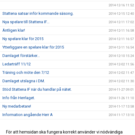
2014-12-16 11:52
Stattena satsar inför kommande säsong.
2014-12-15 12:40
Nya spelare till Stattena IF...
2014-12-11 17:02
Äntligen klar!
2014-12-11 16:58
Ny spelare klar för 2015
2014-12-11 16:57
Ytterliggare en spelare klar för 2015
2014-12-11 16:54
Damlaget förstärker...
2014-12-10 15:24
Ledarträff 11/12
2014-12-02 11:56
Träning och möte den 7/12
2014-12-02 11:47
Damlaget utslagna i DM.
2014-12-02 11:30
Stöd Stattena IF när du handlar på nätet.
2014-11-27 09:01
Info från Herrlaget.
2014-11-26 11:10
Ny medarbetare!
2014-11-17 13:58
Information angående Herr A
2014-11-17 13:10
Tack för ert stöd
2014-11-17 13:00
Stöd Stattena IF:s ungdomar genom Svenska Spel
För att hemsidan ska fungera korrekt använder vi nödvändiga
2014-02-03 08:30