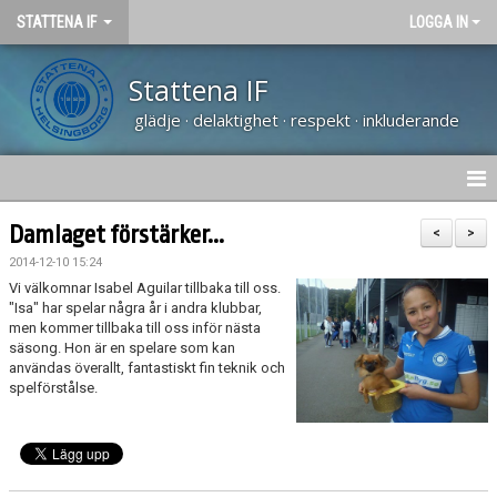
STATTENA IF
LOGGA IN
Stattena IF
glädje · delaktighet · respekt · inkluderande
HEM
Damlaget förstärker...
<
>
2014-12-10 15:24
NYHETER
Vi välkomnar Isabel Aguilar tillbaka till oss.
"Isa" har spelar några år i andra klubbar,
TRÄNARUTBILDNING SVFF D
men kommer tillbaka till oss inför nästa
säsong. Hon är en spelare som kan
användas överallt, fantastiskt fin teknik och
OM KLUBBEN
spelförstålse.
KALENDER
VÅRA LAG