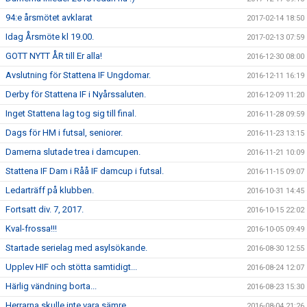
94:e årsmötet avklarat
2017-02-14 18:50
Idag Årsmöte kl 19.00.
2017-02-13 07:59
GOTT NYTT ÅR till Er alla!
2016-12-30 08:00
Avslutning för Stattena IF Ungdomar.
2016-12-11 16:19
Derby för Stattena IF i Nyårssaluten.
2016-12-09 11:20
Inget Stattena lag tog sig till final.
2016-11-28 09:59
Dags för HM i futsal, seniorer.
2016-11-23 13:15
Damerna slutade trea i damcupen.
2016-11-21 10:09
Stattena IF Dam i Råå IF damcup i futsal.
2016-11-15 09:07
Ledarträff på klubben.
2016-10-31 14:45
Fortsatt div. 7, 2017.
2016-10-15 22:02
Kval-frossa!!!
2016-10-05 09:49
Startade serielag med asylsökande.
2016-08-30 12:55
Upplev HIF och stötta samtidigt...
2016-08-24 12:07
Härlig vändning borta...
2016-08-23 15:30
Herrarna skulle inte vara sämre...
2016-08-04 21:26