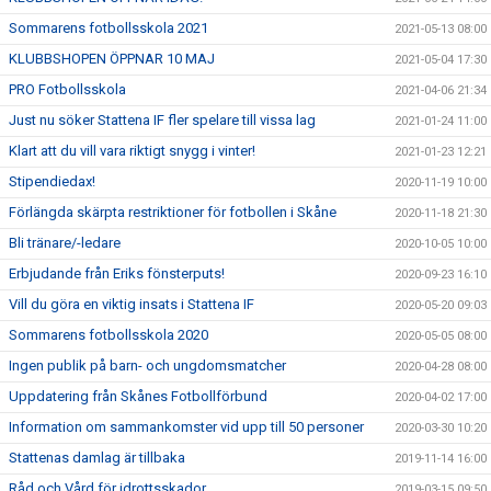
Sommarens fotbollsskola 2021
2021-05-13 08:00
KLUBBSHOPEN ÖPPNAR 10 MAJ
2021-05-04 17:30
PRO Fotbollsskola
2021-04-06 21:34
Just nu söker Stattena IF fler spelare till vissa lag
2021-01-24 11:00
Klart att du vill vara riktigt snygg i vinter!
2021-01-23 12:21
Stipendiedax!
2020-11-19 10:00
Förlängda skärpta restriktioner för fotbollen i Skåne
2020-11-18 21:30
Bli tränare/-ledare
2020-10-05 10:00
Erbjudande från Eriks fönsterputs!
2020-09-23 16:10
Vill du göra en viktig insats i Stattena IF
2020-05-20 09:03
Sommarens fotbollsskola 2020
2020-05-05 08:00
Ingen publik på barn- och ungdomsmatcher
2020-04-28 08:00
Uppdatering från Skånes Fotbollförbund
2020-04-02 17:00
Information om sammankomster vid upp till 50 personer
2020-03-30 10:20
Stattenas damlag är tillbaka
2019-11-14 16:00
Råd och Vård för idrottsskador
2019-03-15 09:50