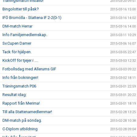
Träningsmatch inställd!
2015-03-20 09:51
Bingolotter till påsk?
2015-03-16 15:00
IFÖ Bromölla - Stattena IF 2-2(0-1)
2015-03-16 14:02
DM-match Herrar
2015-03-16 14:00
Info Familjemedlemskap.
2015-03-11 10:29
Sv.Cupen Damer
2015-03-06 16:07
Tack för hjälpen.
2015-03-05 22:47
KickOff för tjejer i ....
2015-03-03 12:32
Fotbollsdag med Allerums GIF
2015-03-03 09:22
Info från bokningen!
2015-03-02 18:11
Träningsmatch P06
2015-03-01 22:59
Resultat idag:
2015-03-01 20:22
Rapport från Merima!
2015-03-01 18:19
Till alla Stattenamedlemmar!
2015-02-28 13:25
DM-match på söndag.
2015-02-28 10:38
C-Diplom utbildning
2015-02-28 09:04