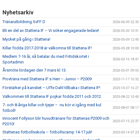
SPONSORER
Nyhetsarkiv
DOMARE, MATCHER.
Tränarutbildning SvFF D
2026-06-09 22:35
Bli en del av Stattena IF – Vi söker engagerade ledare!
2026-05-20 10:31
AVGIFTER
Mycket på gång i Stattena!
2026-05-09 12:40
FÖRENINGSSHOP
Killar födda 2017-2018 är välkomna till Stattena IF!
2026-03-28 10:00
Medlem 7-16 år, så betalar du med Fritidskortet i
KONTAKT
2026-02-16 18:47
Sportadmin
Årsmöte lördagen den 7 mars kl 13.
2026-02-01 09:55
STATTENA CUP
Provträna med Stattena IF:s Herr – Junior – P2009
2025-11-17 10:32
INTRESSEANMÄLAN SOM TRÄNARE/LEDARE
Förstärker på kansliet – Uffe Dahl tillbaka i Stattena IF!
2025-10-27 16:27
Välkommen till Stattena IF pojkar födda 2011 och 2012.
2025-08-22 10:40
INTRESSEANMÄLAN MEDLEM/SPELARE
7- och 8-åriga killar och tjejer – nu kör vi igång med kul
2025-08-07 08:17
fotboll!
Innocent Follyson blir huvudtränare för Stattenas P2009 och
2025-07-15 22:37
P2010!
Stattenas fotbollsskola – fotbollscamp 14-17 juli!
2025-05-14 07:23