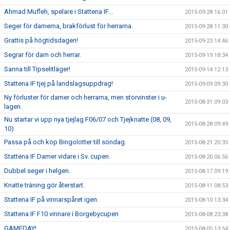
Ahmad Mufleh, spelare i Stattena IF...
2015-09-28 16:01
Seger för damerna, brakförlust för herrarna.
2015-09-28 11:30
Grattis på högtidsdagen!
2015-09-23 14:46
Segrar för dam och herrar.
2015-09-19 18:34
Sanna till Tipselitläger!
2015-09-14 12:13
Stattena IF tjej på landslagsuppdrag!
2015-09-09 09:30
Ny förluster för damer och herrarna, men storvinster i u-
2015-08-31 09:03
lagen.
Nu startar vi upp nya tjejlag F06/07 och Tjejknatte (08, 09,
2015-08-28 09:49
10)
Passa på och köp Bingolotter till söndag.
2015-08-21 20:35
Stattena IF Damer vidare i Sv. cupen.
2015-08-20 06:56
Dubbel seger i helgen.
2015-08-17 09:19
Knatte träning gör återstart.
2015-08-11 08:53
Stattena IF på vinnarspåret igen.
2015-08-10 13:34
Stattena IF F10 vinnare i Borgebycupen
2015-08-08 23:38
GAMEDAY!
2015-08-05 13:54