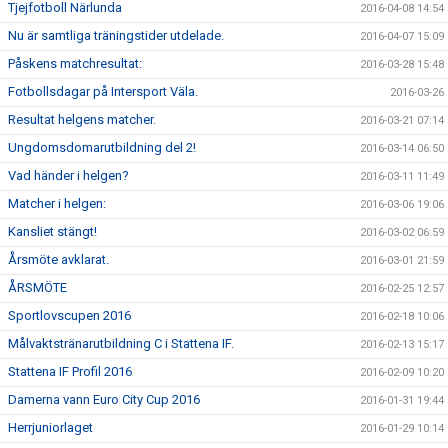
Tjejfotboll Närlunda
2016-04-08 14:54
Nu är samtliga träningstider utdelade.
2016-04-07 15:09
Påskens matchresultat:
2016-03-28 15:48
Fotbollsdagar på Intersport Väla.
2016-03-26
Resultat helgens matcher.
2016-03-21 07:14
Ungdomsdomarutbildning del 2!
2016-03-14 06:50
Vad händer i helgen?
2016-03-11 11:49
Matcher i helgen:
2016-03-06 19:06
Kansliet stängt!
2016-03-02 06:59
Årsmöte avklarat.
2016-03-01 21:59
ÅRSMÖTE
2016-02-25 12:57
Sportlovscupen 2016
2016-02-18 10:06
Målvaktstränarutbildning C i Stattena IF.
2016-02-13 15:17
Stattena IF Profil 2016
2016-02-09 10:20
Damerna vann Euro City Cup 2016
2016-01-31 19:44
Herrjuniorlaget
2016-01-29 10:14