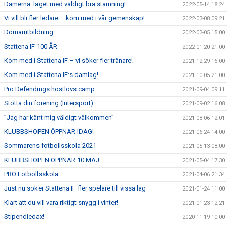
Damerna: laget med väldigt bra stämning!
2022-05-14 18:24
Vi vill bli fler ledare – kom med i vår gemenskap!
2022-03-08 09:21
Domarutbildning
2022-03-05 15:00
Stattena IF 100 ÅR
2022-01-20 21:00
Kom med i Stattena IF – vi söker fler tränare!
2021-12-29 16:00
Kom med i Stattena IF:s damlag!
2021-10-05 21:00
Pro Defendings höstlovs camp
2021-09-04 09:11
Stötta din förening (Intersport)
2021-09-02 16:08
”Jag har känt mig väldigt välkommen”
2021-08-06 12:01
KLUBBSHOPEN ÖPPNAR IDAG!
2021-06-24 14:00
Sommarens fotbollsskola 2021
2021-05-13 08:00
KLUBBSHOPEN ÖPPNAR 10 MAJ
2021-05-04 17:30
PRO Fotbollsskola
2021-04-06 21:34
Just nu söker Stattena IF fler spelare till vissa lag
2021-01-24 11:00
Klart att du vill vara riktigt snygg i vinter!
2021-01-23 12:21
Stipendiedax!
2020-11-19 10:00