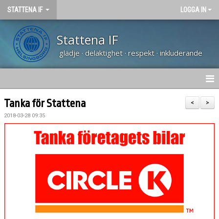
STATTENA IF
LOGGA IN
Stattena IF
glädje · delaktighet · respekt · inkluderande
HEM
Tanka för Stattena
<
>
2018-03-28 09:35
NYHETER
TRÄNARUTBILDNING SVFF D
OM KLUBBEN
KALENDER
VÅRA LAG