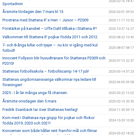
2026-02-16 18:47
Sportadmin
Årsmöte lördagen den 7 mars kl 13.
2026-02-01 09:55
Provträna med Stattena IF:s Herr – Junior – P2009
2025-11-17 10:32
Förstärker på kansliet – Uffe Dahl tillbaka i Stattena IF!
2025-10-27 16:27
Välkommen till Stattena IF pojkar födda 2011 och 2012.
2025-08-22 10:40
7- och 8-åriga killar och tjejer – nu kör vi igång med kul
2025-08-07 08:17
fotboll!
Innocent Follyson blir huvudtränare för Stattenas P2009 och
2025-07-15 22:37
P2010!
Stattenas fotbollsskola – fotbollscamp 14-17 juli!
2025-05-14 07:23
Stattenas ungdomsansvariga välkomnar nya ledare till
2025-04-05 09:58
föreningen!
2025 - I år lär många unga få chansen.
2025-03-22 15:02
Årsmöte onsdagen den 5 mars
2025-02-10 20:35
Fredrik Svanbäck tar över Stattenas herrlag!
2024-11-30 09:13
Kom med i Stattenas nya grupp för pojkar och flickor
2024-10-20 10:00
födda 2019, 2020 och 2021!
Koncernen som både håller rent framför mål och filmar
2024-05-02 18:52