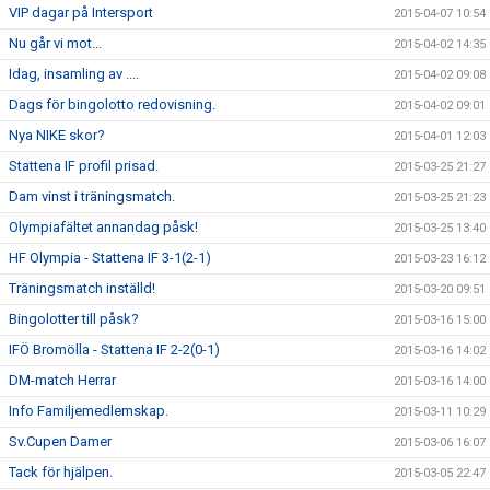
VIP dagar på Intersport
2015-04-07 10:54
Nu går vi mot...
2015-04-02 14:35
Idag, insamling av ....
2015-04-02 09:08
Dags för bingolotto redovisning.
2015-04-02 09:01
Nya NIKE skor?
2015-04-01 12:03
Stattena IF profil prisad.
2015-03-25 21:27
Dam vinst i träningsmatch.
2015-03-25 21:23
Olympiafältet annandag påsk!
2015-03-25 13:40
HF Olympia - Stattena IF 3-1(2-1)
2015-03-23 16:12
Träningsmatch inställd!
2015-03-20 09:51
Bingolotter till påsk?
2015-03-16 15:00
IFÖ Bromölla - Stattena IF 2-2(0-1)
2015-03-16 14:02
DM-match Herrar
2015-03-16 14:00
Info Familjemedlemskap.
2015-03-11 10:29
Sv.Cupen Damer
2015-03-06 16:07
Tack för hjälpen.
2015-03-05 22:47