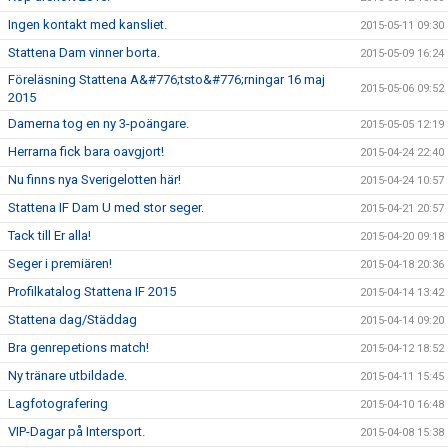
Ingen kontakt med kansliet.
2015-05-11 09:30
Stattena Dam vinner borta.
2015-05-09 16:24
Föreläsning Stattena A&#776;tsto&#776;rningar 16 maj
2015-05-06 09:52
2015
Damerna tog en ny 3-poängare.
2015-05-05 12:19
Herrarna fick bara oavgjort!
2015-04-24 22:40
Nu finns nya Sverigelotten här!
2015-04-24 10:57
Stattena IF Dam U med stor seger.
2015-04-21 20:57
Tack till Er alla!
2015-04-20 09:18
Seger i premiären!
2015-04-18 20:36
Profilkatalog Stattena IF 2015
2015-04-14 13:42
Stattena dag/Städdag
2015-04-14 09:20
Bra genrepetions match!
2015-04-12 18:52
Ny tränare utbildade.
2015-04-11 15:45
Lagfotografering
2015-04-10 16:48
VIP-Dagar på Intersport.
2015-04-08 15:38