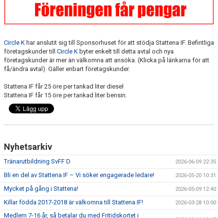
SPONSORER
DOMARE, MATCHER.
Circle K
har anslutit sig till Sponsorhuset för att stödja Stattena IF. Befintliga
AVGIFTER
företagskunder till
Circle K
byter enkelt till detta avtal och nya
företagskunder är mer än välkomna att ansöka. (Klicka på länkarna för att
få/ändra avtal). Gäller enbart företagskunder.
FÖRENINGSSHOP
Stattena IF får 25 öre per tankad liter diesel
KONTAKT
Stattena IF får 15 öre per tankad liter bensin.
STATTENA CUP
INTRESSEANMÄLAN SOM TRÄNARE/LEDARE
Nyhetsarkiv
INTRESSEANMÄLAN MEDLEM/SPELARE
Tränarutbildning SvFF D
2026-06-09 22:35
Bli en del av Stattena IF – Vi söker engagerade ledare!
2026-05-20 10:31
Mycket på gång i Stattena!
2026-05-09 12:40
Killar födda 2017-2018 är välkomna till Stattena IF!
2026-03-28 10:00
Medlem 7-16 år, så betalar du med Fritidskortet i