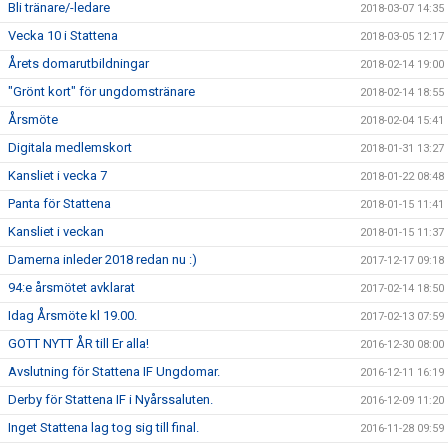
Bli tränare/-ledare
2018-03-07 14:35
Vecka 10 i Stattena
2018-03-05 12:17
Årets domarutbildningar
2018-02-14 19:00
"Grönt kort" för ungdomstränare
2018-02-14 18:55
Årsmöte
2018-02-04 15:41
Digitala medlemskort
2018-01-31 13:27
Kansliet i vecka 7
2018-01-22 08:48
Panta för Stattena
2018-01-15 11:41
Kansliet i veckan
2018-01-15 11:37
Damerna inleder 2018 redan nu :)
2017-12-17 09:18
94:e årsmötet avklarat
2017-02-14 18:50
Idag Årsmöte kl 19.00.
2017-02-13 07:59
GOTT NYTT ÅR till Er alla!
2016-12-30 08:00
Avslutning för Stattena IF Ungdomar.
2016-12-11 16:19
Derby för Stattena IF i Nyårssaluten.
2016-12-09 11:20
Inget Stattena lag tog sig till final.
2016-11-28 09:59