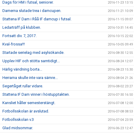
Dags för HM i futsal, seniorer.
2016-11-23 13:15
Damerna slutade trea i damcupen.
2016-11-21 10:09
Stattena IF Dam i Råå IF damcup i futsal.
2016-11-15 09:07
Ledarträff på klubben.
2016-10-31 14:45
Fortsatt div. 7, 2017.
2016-10-15 22:02
Kval-frossa!!!
2016-10-05 09:49
Startade serielag med asylsökande.
2016-08-30 12:55
Upplev HIF och stötta samtidigt...
2016-08-24 12:07
Härlig vändning borta...
2016-08-23 15:30
Herrarna skulle inte vara sämre...
2016-08-04 21:26
Segertåget rullar vidare.
2016-08-02 23:27
Stattena IF Dam vinner i höstupptakten.
2016-07-30 16:50
Kansliet håller semesterstängt.
2016-07-08 12:00
Fotbollsskolan är avslutad.
2016-07-08 08:53
Fotbollsskolan v.3
2016-07-04 23:59
Glad midsommar.
2016-06-23 12:47