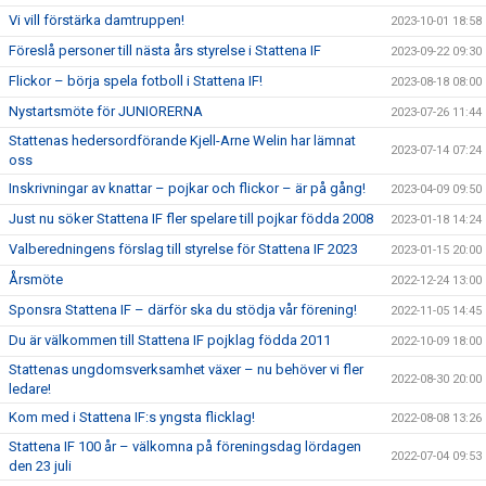
Vi vill förstärka damtruppen!
2023-10-01 18:58
Föreslå personer till nästa års styrelse i Stattena IF
2023-09-22 09:30
Flickor – börja spela fotboll i Stattena IF!
2023-08-18 08:00
Nystartsmöte för JUNIORERNA
2023-07-26 11:44
Stattenas hedersordförande Kjell-Arne Welin har lämnat
2023-07-14 07:24
oss
Inskrivningar av knattar – pojkar och flickor – är på gång!
2023-04-09 09:50
Just nu söker Stattena IF fler spelare till pojkar födda 2008
2023-01-18 14:24
Valberedningens förslag till styrelse för Stattena IF 2023
2023-01-15 20:00
Årsmöte
2022-12-24 13:00
Sponsra Stattena IF – därför ska du stödja vår förening!
2022-11-05 14:45
Du är välkommen till Stattena IF pojklag födda 2011
2022-10-09 18:00
Stattenas ungdomsverksamhet växer – nu behöver vi fler
2022-08-30 20:00
ledare!
Kom med i Stattena IF:s yngsta flicklag!
2022-08-08 13:26
Stattena IF 100 år – välkomna på föreningsdag lördagen
2022-07-04 09:53
den 23 juli