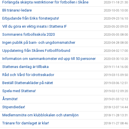
Förlängda skärpta restriktioner för fotbollen i Skåne
2020-11-18 21:30
Bli tränare/-ledare
2020-10-05 10:00
Erbjudande från Eriks fönsterputs!
2020-09-23 16:10
Vill du göra en viktig insats i Stattena IF
2020-05-20 09:03
Sommarens fotbollsskola 2020
2020-05-05 08:00
Ingen publik på barn- och ungdomsmatcher
2020-04-28 08:00
Uppdatering från Skånes Fotbollförbund
2020-04-02 17:00
Information om sammankomster vid upp till 50 personer
2020-03-30 10:20
Stattenas damlag är tillbaka
2019-11-14 16:00
Råd och Vård för idrottsskador
2019-03-15 09:50
Beställ Stattenakläder på nätet
2019-03-06 12:51
Spela med Stattena!
2019-02-12 09:20
Årsmöte!
2019-01-03 12:12
Stipendiedax!
2018-12-07 14:44
Medlemsmöte om klubblokalen och utemiljön
2018-11-28 13:31
Tränare för damlaget är klar!
2018-11-27 08:46