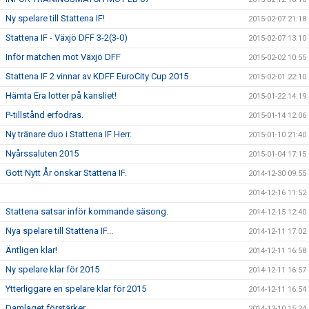
Ny spelare till Stattena IF!
2015-02-07 21:18
Stattena IF - Växjö DFF 3-2(3-0)
2015-02-07 13:10
Inför matchen mot Växjö DFF
2015-02-02 10:55
Stattena IF 2 vinnar av KDFF EuroCity Cup 2015
2015-02-01 22:10
Hämta Era lotter på kansliet!
2015-01-22 14:19
P-tillstånd erfodras.
2015-01-14 12:06
Ny tränare duo i Stattena IF Herr.
2015-01-10 21:40
Nyårssaluten 2015
2015-01-04 17:15
Gott Nytt År önskar Stattena IF.
2014-12-30 09:55
2014-12-16 11:52
Stattena satsar inför kommande säsong.
2014-12-15 12:40
Nya spelare till Stattena IF...
2014-12-11 17:02
Äntligen klar!
2014-12-11 16:58
Ny spelare klar för 2015
2014-12-11 16:57
Ytterliggare en spelare klar för 2015
2014-12-11 16:54
Damlaget förstärker...
2014-12-10 15:24