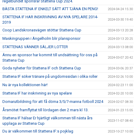
regelbundet sponsrar Stattena Cup 2024.
BÄSTA STATTENA IF ENKELT SÄTT ATT TJÄNA EN PENG!
2024-04-24 15:30
STATTENA IF HAR INSKRIVNING AV NYA SPELARE 2014-
2024-03-30 19:40
2019
Coop Landskronasvägen stöttar Stattena Cup
2024-03-13 20:28
Maskingruppen i Ängelholm blir plansponsor
2024-03-13 20:25
STATTENAS VÄNNER SÄLJER LOTTER
2024-03-13 08:00
Ännu en sponsor har kommit till undsättning för oss på
2024-03-07 20:42
Stattena Cup
Goda nyheter för Stattena IF och Stattena Cup
2024-03-06 20:37
Stattena IF söker tränare på ungdomssidan i olika roller
2024-02-26 10:00
Nu är nya kollektionen här!
2024-02-23 11:00
Stattena IF har inskrivning av nya spelare
2024-02-20 10:00
Domarutbildning för att få döma 3/5/7-manna fotboll 2024
2024-02-07 08:30
Årsmötet framflyttat till lördagen den 2 mars kl 13.
2024-01-23 15:05
Stattena IF hälsar Er hjärtligt välkommen till nästa års
2023-11-07 08:40
upplaga av Stattena Cup
Du är välkommen till Stattena IF:s pojklag
2023-10-27 10:00