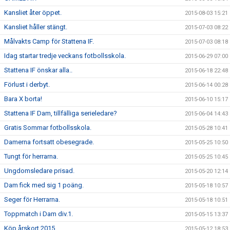
Kansliet åter öppet.
2015-08-03 15:21
Kansliet håller stängt.
2015-07-03 08:22
Målvakts Camp för Stattena IF.
2015-07-03 08:18
Idag startar tredje veckans fotbollsskola.
2015-06-29 07:00
Stattena IF önskar alla..
2015-06-18 22:48
Förlust i derbyt.
2015-06-14 00:28
Bara X borta!
2015-06-10 15:17
Stattena IF Dam, tillfälliga serieledare?
2015-06-04 14:43
Gratis Sommar fotbollsskola.
2015-05-28 10:41
Damerna fortsatt obesegrade.
2015-05-25 10:50
Tungt för herrarna.
2015-05-25 10:45
Ungdomsledare prisad.
2015-05-20 12:14
Dam fick med sig 1 poäng.
2015-05-18 10:57
Seger för Herrarna.
2015-05-18 10:51
Toppmatch i Dam div.1.
2015-05-15 13:37
Köp årskort 2015.
2015-05-12 18:53