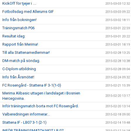
KickOff för tjejer i ....
2015-03-03 12:32
Fotbollsdag med Allerums GIF
2015-03-03 09:22
Info från bokningen!
2015-03-02 18:11
Träningsmatch P06
2015-03-01 22:59
Resultat idag:
2015-03-01 20:22
Rapport från Merima!
2015-03-01 18:19
Till alla Stattenamedlemmar!
2015-02-28 13:25
DM-match på söndag.
2015-02-28 10:38
C-Diplom utbildning
2015-02-28 09:04
Info från Årsmötet!
2015-02-24 09:32
FC Rosengård - Stattena IF 3-1(1-0)
2015-02-21 15:39
Merima Alibasic uttagen i landslaget i Bosnien
2015-02-20 13:17
Hercegovina.
Inför träningsmatch borta mot FC Rosengård.
2015-02-20 13:14
Valberedningen informerar...
2015-02-18 09:00
Stattena IF - LB07 3-1 (2-1)
2015-02-14 19:48
INFÖR TRÄNINGSMATCH MOT LB 07
2015-02-12 16:18