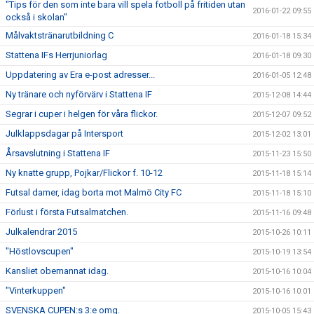
"Tips för den som inte bara vill spela fotboll på fritiden utan
2016-01-22 09:55
också i skolan"
Målvaktstränarutbildning C
2016-01-18 15:34
Stattena IFs Herrjuniorlag
2016-01-18 09:30
Uppdatering av Era e-post adresser...
2016-01-05 12:48
Ny tränare och nyförvärv i Stattena IF
2015-12-08 14:44
Segrar i cuper i helgen för våra flickor.
2015-12-07 09:52
Julklappsdagar på Intersport
2015-12-02 13:01
Årsavslutning i Stattena IF
2015-11-23 15:50
Ny knatte grupp, Pojkar/Flickor f. 10-12
2015-11-18 15:14
Futsal damer, idag borta mot Malmö City FC
2015-11-18 15:10
Förlust i första Futsalmatchen.
2015-11-16 09:48
Julkalendrar 2015
2015-10-26 10:11
"Höstlovscupen"
2015-10-19 13:54
Kansliet obemannat idag.
2015-10-16 10:04
"Vinterkuppen"
2015-10-16 10:01
SVENSKA CUPEN:s 3:e omg.
2015-10-05 15:43