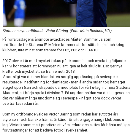
SPONSORER
DOMARE, MATCHER.
AVGIFTER
Stattenas nya ordförande Victor Bärring. (Foto: Mats Roslund, HD.)
På förra tisdagens årsmöte avtackades Mårten Sommelius som
FÖRENINGSSHOP
ordförande för Stattena IF. Mårten kommer att fortsätta härja i och kring
klubben, inte minst som tränare för F02, P05 och F09/10.
KONTAKT
2017 blev ett år med mycket fokus på ekonomin - och mycket glädjande
kan vi konstatera att föreningen nu äntligen är helt skuldfri. Det ger nya
STATTENA CUP
krafter och mycket att se fram emot i 2018.
Sportsligt var det mer blandat: en sorglig upplösning på seriespelet
INTRESSEANMÄLAN SOM TRÄNARE/LEDARE
resulterade i nedflyttning för damlaget - men å andra sidan tog herrlaget
steget upp i 6:an och skapade därmed plats för vårt u-lag, numera Stattena
Akademi, att börja spela i division 7. På ungdomssidan var det längesedan
INTRESSEANMÄLAN MEDLEM/SPELARE
det var såhär många ungdomslag i seriespel - något som dock verkar
överträffas redan i år.
Som ny ordförande valdes Victor Bärring som redan har suttit tre år i
styrelsen - och kanske främst är känd för sitt engagemang i klubbens u-
lag. Victor kommer att prioritera att våra ledare och aktiva får bästa möjliga
förutsättningar för att bedriva fotbollsverksamhet.