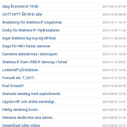
Idag Årsmöte kl 19.00.
2017-02-13 07:59
GOTT NYTT ÅR till Er alla!
2016-12-30 08:00
Avslutning för Stattena IF Ungdomar.
2016-12-11 16:19
Derby för Stattena IF i Nyårssaluten.
2016-12-09 11:20
Inget Stattena lag tog sig till final.
2016-11-28 09:59
Dags för HM i futsal, seniorer.
2016-11-23 13:15
Damerna slutade trea i damcupen.
2016-11-21 10:09
Stattena IF Dam i Råå IF damcup i futsal.
2016-11-15 09:07
Ledarträff på klubben.
2016-10-31 14:45
Fortsatt div. 7, 2017.
2016-10-15 22:02
Kval-frossa!!!
2016-10-05 09:49
Startade serielag med asylsökande.
2016-08-30 12:55
Upplev HIF och stötta samtidigt...
2016-08-24 12:07
Härlig vändning borta...
2016-08-23 15:30
Herrarna skulle inte vara sämre...
2016-08-04 21:26
Segertåget rullar vidare.
2016-08-02 23:27