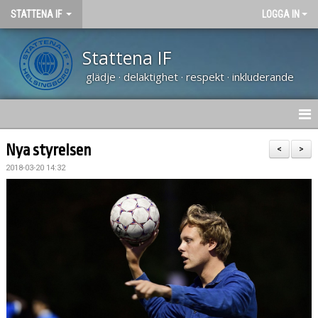
STATTENA IF
LOGGA IN
Stattena IF
glädje · delaktighet · respekt · inkluderande
HEM
Nya styrelsen
<
>
2018-03-20 14:32
NYHETER
TRÄNARUTBILDNING SVFF D
OM KLUBBEN
KALENDER
VÅRA LAG