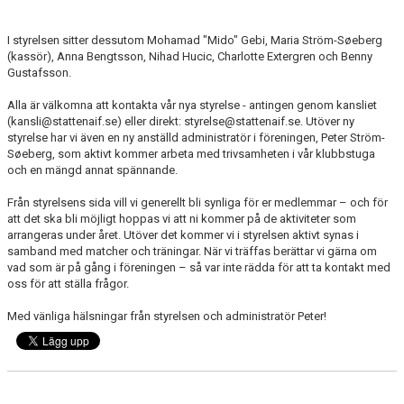
I styrelsen sitter dessutom Mohamad "Mido" Gebi, Maria Ström-Søeberg
(kassör), Anna Bengtsson, Nihad Hucic, Charlotte Extergren och Benny
Gustafsson.
Alla är välkomna att kontakta vår nya styrelse - antingen genom kansliet
(kansli@stattenaif.se) eller direkt: styrelse@stattenaif.se. Utöver ny
styrelse har vi även en ny anställd administratör i föreningen, Peter Ström-
Søeberg, som aktivt kommer arbeta med trivsamheten i vår klubbstuga
och en mängd annat spännande.
Från styrelsens sida vill vi generellt bli synliga för er medlemmar – och för
att det ska bli möjligt hoppas vi att ni kommer på de aktiviteter som
arrangeras under året. Utöver det kommer vi i styrelsen aktivt synas i
samband med matcher och träningar. När vi träffas berättar vi gärna om
vad som är på gång i föreningen – så var inte rädda för att ta kontakt med
oss för att ställa frågor.
Med vänliga hälsningar från styrelsen och administratör Peter!