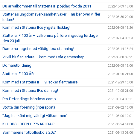
Du är välkommen till Stattena IF pojklag födda 2011
2022-10-09 18:00
Stattenas ungdomsverksamhet växer – nu behöver vi fler
2022-08-30 20:00
ledare!
Kom med i Stattena IF:s yngsta flicklag!
2022-08-08 13:26
Stattena IF 100 år – välkomna på föreningsdag lördagen
2022-07-04 09:53
den 23 juli
Damerna: laget med väldigt bra stämning!
2022-05-14 18:24
Vi vill bli fler ledare – kom med i vår gemenskap!
2022-03-08 09:21
Domarutbildning
2022-03-05 15:00
Stattena IF 100 ÅR
2022-01-20 21:00
Kom med i Stattena IF – vi söker fler tränare!
2021-12-29 16:00
Kom med i Stattena IF:s damlag!
2021-10-05 21:00
Pro Defendings höstlovs camp
2021-09-04 09:11
Stötta din förening (Intersport)
2021-09-02 16:08
”Jag har känt mig väldigt välkommen”
2021-08-06 12:01
KLUBBSHOPEN ÖPPNAR IDAG!
2021-06-24 14:00
Sommarens fotbollsskola 2021
2021-05-13 08:00