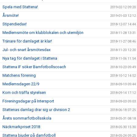
Spela med Stattena!
2019-02-12 09:20
Årsmöte!
2019-01-03 12:12
Stipendiedax!
2018-12-07 14:44
Medlemsmöte om klubblokalen och utemiljön
2018-11-28 13:31
Tränare för damlaget är klar!
2018-11-27 08:46
Jul- och snart årsmötesdax
2018-11-20 12:20
Nya tag för damlaget i Stattena
2018-11-06 11:54
Stattena IF söker Barnfotbollscoach
2018-10-23 09:49
Matchens förening
2018-10-12 14:52
Medlemsdagen 22/9
2018-09-19 09:44
Kom och träffa styrelsen
2018-09-14 17:12
Föreningsdagar på Intersport
2018-09-03 09:03
Stattenas damlag drar sig ur division 2
2018-06-18 07:25
Årets sommarfotbollsskola
2018-05-31 08:18
Näckmarkpriset 2018
2018-05-30 15:30
Stattena bjuder på damfotboll
2018-05-24 09:25