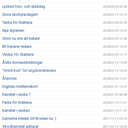
Lyckad foto- och städdag
2018-04-23 09:38
Stora skobytardagen!
2018-04-19 15:10
Tanka för Stattena
2018-03-28 09:35
Nya styrelsen
2018-03-20 14:32
Glöm nu inte att betala!
2018-03-20 12:48
Bli tränare/-ledare
2018-03-07 14:35
Vecka 10 i Stattena
2018-03-05 12:17
Årets domarutbildningar
2018-02-14 19:00
"Grönt kort" för ungdomstränare
2018-02-14 18:55
Årsmöte
2018-02-04 15:41
Digitala medlemskort
2018-01-31 13:27
Kansliet i vecka 7
2018-01-22 08:48
Panta för Stattena
2018-01-15 11:41
Kansliet i veckan
2018-01-15 11:37
Damerna inleder 2018 redan nu :)
2017-12-17 09:18
94:e årsmötet avklarat
2017-02-14 18:50