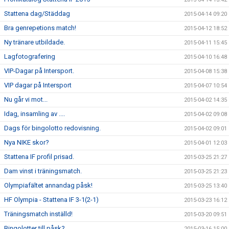
Stattena dag/Städdag
2015-04-14 09:20
Bra genrepetions match!
2015-04-12 18:52
Ny tränare utbildade.
2015-04-11 15:45
Lagfotografering
2015-04-10 16:48
VIP-Dagar på Intersport.
2015-04-08 15:38
VIP dagar på Intersport
2015-04-07 10:54
Nu går vi mot...
2015-04-02 14:35
Idag, insamling av ....
2015-04-02 09:08
Dags för bingolotto redovisning.
2015-04-02 09:01
Nya NIKE skor?
2015-04-01 12:03
Stattena IF profil prisad.
2015-03-25 21:27
Dam vinst i träningsmatch.
2015-03-25 21:23
Olympiafältet annandag påsk!
2015-03-25 13:40
HF Olympia - Stattena IF 3-1(2-1)
2015-03-23 16:12
Träningsmatch inställd!
2015-03-20 09:51
Bingolotter till påsk?
2015-03-16 15:00