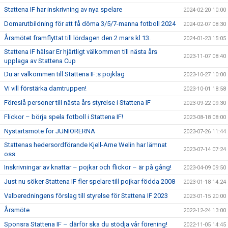
Stattena IF har inskrivning av nya spelare
2024-02-20 10:00
Domarutbildning för att få döma 3/5/7-manna fotboll 2024
2024-02-07 08:30
Årsmötet framflyttat till lördagen den 2 mars kl 13.
2024-01-23 15:05
Stattena IF hälsar Er hjärtligt välkommen till nästa års
2023-11-07 08:40
upplaga av Stattena Cup
Du är välkommen till Stattena IF:s pojklag
2023-10-27 10:00
Vi vill förstärka damtruppen!
2023-10-01 18:58
Föreslå personer till nästa års styrelse i Stattena IF
2023-09-22 09:30
Flickor – börja spela fotboll i Stattena IF!
2023-08-18 08:00
Nystartsmöte för JUNIORERNA
2023-07-26 11:44
Stattenas hedersordförande Kjell-Arne Welin har lämnat
2023-07-14 07:24
oss
Inskrivningar av knattar – pojkar och flickor – är på gång!
2023-04-09 09:50
Just nu söker Stattena IF fler spelare till pojkar födda 2008
2023-01-18 14:24
Valberedningens förslag till styrelse för Stattena IF 2023
2023-01-15 20:00
Årsmöte
2022-12-24 13:00
Sponsra Stattena IF – därför ska du stödja vår förening!
2022-11-05 14:45