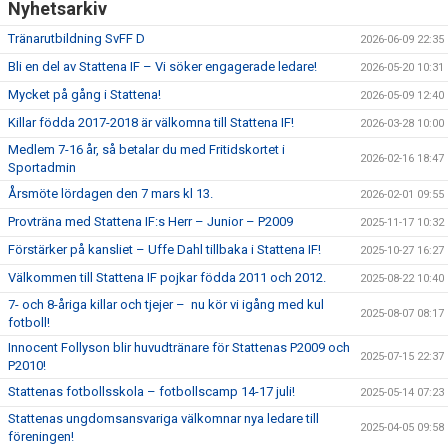
Nyhetsarkiv
Tränarutbildning SvFF D
2026-06-09 22:35
Bli en del av Stattena IF – Vi söker engagerade ledare!
2026-05-20 10:31
Mycket på gång i Stattena!
2026-05-09 12:40
Killar födda 2017-2018 är välkomna till Stattena IF!
2026-03-28 10:00
Medlem 7-16 år, så betalar du med Fritidskortet i
2026-02-16 18:47
Sportadmin
Årsmöte lördagen den 7 mars kl 13.
2026-02-01 09:55
Provträna med Stattena IF:s Herr – Junior – P2009
2025-11-17 10:32
Förstärker på kansliet – Uffe Dahl tillbaka i Stattena IF!
2025-10-27 16:27
Välkommen till Stattena IF pojkar födda 2011 och 2012.
2025-08-22 10:40
7- och 8-åriga killar och tjejer – nu kör vi igång med kul
2025-08-07 08:17
fotboll!
Innocent Follyson blir huvudtränare för Stattenas P2009 och
2025-07-15 22:37
P2010!
Stattenas fotbollsskola – fotbollscamp 14-17 juli!
2025-05-14 07:23
Stattenas ungdomsansvariga välkomnar nya ledare till
2025-04-05 09:58
föreningen!