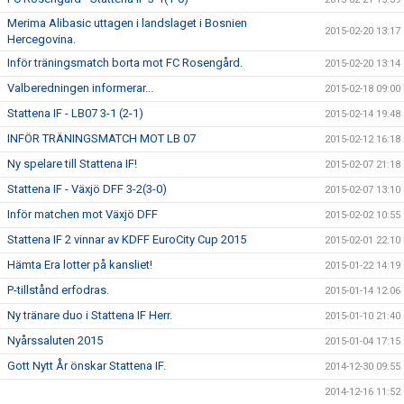
Merima Alibasic uttagen i landslaget i Bosnien
2015-02-20 13:17
Hercegovina.
Inför träningsmatch borta mot FC Rosengård.
2015-02-20 13:14
Valberedningen informerar...
2015-02-18 09:00
Stattena IF - LB07 3-1 (2-1)
2015-02-14 19:48
INFÖR TRÄNINGSMATCH MOT LB 07
2015-02-12 16:18
Ny spelare till Stattena IF!
2015-02-07 21:18
Stattena IF - Växjö DFF 3-2(3-0)
2015-02-07 13:10
Inför matchen mot Växjö DFF
2015-02-02 10:55
Stattena IF 2 vinnar av KDFF EuroCity Cup 2015
2015-02-01 22:10
Hämta Era lotter på kansliet!
2015-01-22 14:19
P-tillstånd erfodras.
2015-01-14 12:06
Ny tränare duo i Stattena IF Herr.
2015-01-10 21:40
Nyårssaluten 2015
2015-01-04 17:15
Gott Nytt År önskar Stattena IF.
2014-12-30 09:55
2014-12-16 11:52