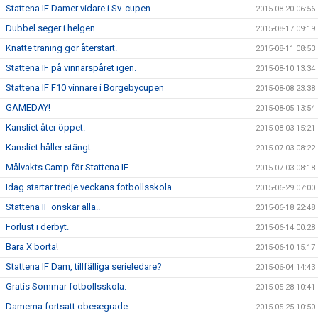
Stattena IF Damer vidare i Sv. cupen.
2015-08-20 06:56
Dubbel seger i helgen.
2015-08-17 09:19
Knatte träning gör återstart.
2015-08-11 08:53
Stattena IF på vinnarspåret igen.
2015-08-10 13:34
Stattena IF F10 vinnare i Borgebycupen
2015-08-08 23:38
GAMEDAY!
2015-08-05 13:54
Kansliet åter öppet.
2015-08-03 15:21
Kansliet håller stängt.
2015-07-03 08:22
Målvakts Camp för Stattena IF.
2015-07-03 08:18
Idag startar tredje veckans fotbollsskola.
2015-06-29 07:00
Stattena IF önskar alla..
2015-06-18 22:48
Förlust i derbyt.
2015-06-14 00:28
Bara X borta!
2015-06-10 15:17
Stattena IF Dam, tillfälliga serieledare?
2015-06-04 14:43
Gratis Sommar fotbollsskola.
2015-05-28 10:41
Damerna fortsatt obesegrade.
2015-05-25 10:50