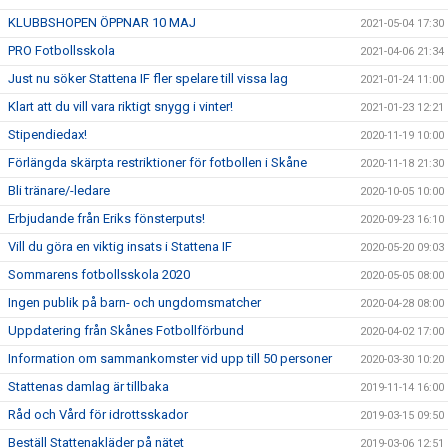
KLUBBSHOPEN ÖPPNAR 10 MAJ
2021-05-04 17:30
PRO Fotbollsskola
2021-04-06 21:34
Just nu söker Stattena IF fler spelare till vissa lag
2021-01-24 11:00
Klart att du vill vara riktigt snygg i vinter!
2021-01-23 12:21
Stipendiedax!
2020-11-19 10:00
Förlängda skärpta restriktioner för fotbollen i Skåne
2020-11-18 21:30
Bli tränare/-ledare
2020-10-05 10:00
Erbjudande från Eriks fönsterputs!
2020-09-23 16:10
Vill du göra en viktig insats i Stattena IF
2020-05-20 09:03
Sommarens fotbollsskola 2020
2020-05-05 08:00
Ingen publik på barn- och ungdomsmatcher
2020-04-28 08:00
Uppdatering från Skånes Fotbollförbund
2020-04-02 17:00
Information om sammankomster vid upp till 50 personer
2020-03-30 10:20
Stattenas damlag är tillbaka
2019-11-14 16:00
Råd och Vård för idrottsskador
2019-03-15 09:50
Beställ Stattenakläder på nätet
2019-03-06 12:51