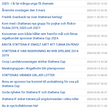
2025 - I år lär många unga få chansen.
2025-03-22 15:02
Årsmöte onsdagen den 5 mars
2025-02-10 20:35
Fredrik Svanbäck tar över Stattenas herrlag!
2024-11-30 09:13
Kom med i Stattenas nya grupp för pojkar och flickor
2024-10-20 10:00
födda 2019, 2020 och 2021!
Koncernen som både håller rent framför mål och filmar
2024-05-02 18:52
regelbundet sponsrar Stattena Cup 2024.
BÄSTA STATTENA IF ENKELT SÄTT ATT TJÄNA EN PENG!
2024-04-24 15:30
STATTENA IF HAR INSKRIVNING AV NYA SPELARE 2014-
2024-03-30 19:40
2019
Coop Landskronasvägen stöttar Stattena Cup
2024-03-13 20:28
Maskingruppen i Ängelholm blir plansponsor
2024-03-13 20:25
STATTENAS VÄNNER SÄLJER LOTTER
2024-03-13 08:00
Ännu en sponsor har kommit till undsättning för oss på
2024-03-07 20:42
Stattena Cup
Goda nyheter för Stattena IF och Stattena Cup
2024-03-06 20:37
Stattena IF söker tränare på ungdomssidan i olika roller
2024-02-26 10:00
Nu är nya kollektionen här!
2024-02-23 11:00