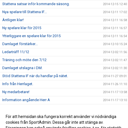
Stattena satsar inför kommande säsong.
2014-12-15 12:40
Nya spelare till Stattena IF...
2014-12-11 17:02
Äntligen klar!
2014-12-11 16:58
Ny spelare klar för 2015
2014-12-11 16:57
Ytterliggare en spelare klar för 2015
2014-12-11 16:54
Damlaget förstärker...
2014-12-10 15:24
Ledarträff 11/12
2014-12-02 11:56
Träning och möte den 7/12
2014-12-02 11:47
Damlaget utslagna i DM.
2014-12-02 11:30
Stöd Stattena IF när du handlar på nätet.
2014-11-27 09:01
Info från Herrlaget.
2014-11-26 11:10
Ny medarbetare!
2014-11-17 13:58
Information angående Herr A
2014-11-17 13:10
Tack för ert stöd
2014-11-17 13:00
Stöd Stattena IF:s ungdomar genom Svenska Spel
För att hemsidan ska fungera korrekt använder vi nödvändiga
2014-02-03 08:30
cookies från SportAdmin. Dessa går inte att stänga av.
Stattena IF på väg mot toppen
2014-01-01 08:54