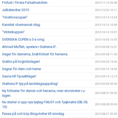
Förlust i första Futsalmatchen.
2015-11-16 09:48
Julkalendrar 2015
2015-10-26 10:11
"Höstlovscupen"
2015-10-19 13:54
Kansliet obemannat idag.
2015-10-16 10:04
"Vinterkuppen"
2015-10-16 10:01
SVENSKA CUPEN:s 3:e omg.
2015-10-05 15:43
Ahmad Mufleh, spelare i Stattena IF...
2015-09-28 16:01
Seger för damerna, brakförlust för herrarna.
2015-09-28 11:30
Grattis på högtidsdagen!
2015-09-23 14:46
Segrar för dam och herrar.
2015-09-19 18:34
Sanna till Tipselitläger!
2015-09-14 12:13
Stattena IF tjej på landslagsuppdrag!
2015-09-09 09:30
Ny förluster för damer och herrarna, men storvinster i u-
2015-08-31 09:03
lagen.
Nu startar vi upp nya tjejlag F06/07 och Tjejknatte (08, 09,
2015-08-28 09:49
10)
Passa på och köp Bingolotter till söndag.
2015-08-21 20:35