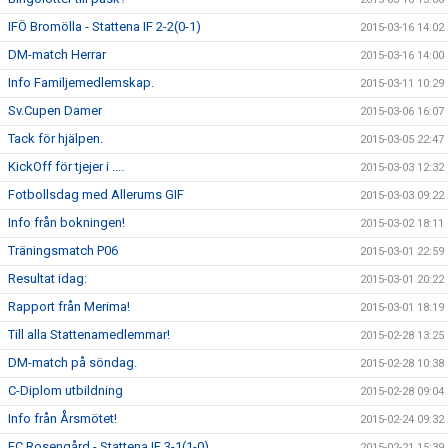
IFÖ Bromölla - Stattena IF 2-2(0-1)
2015-03-16 14:02
DM-match Herrar
2015-03-16 14:00
Info Familjemedlemskap.
2015-03-11 10:29
Sv.Cupen Damer
2015-03-06 16:07
Tack för hjälpen.
2015-03-05 22:47
KickOff för tjejer i ....
2015-03-03 12:32
Fotbollsdag med Allerums GIF
2015-03-03 09:22
Info från bokningen!
2015-03-02 18:11
Träningsmatch P06
2015-03-01 22:59
Resultat idag:
2015-03-01 20:22
Rapport från Merima!
2015-03-01 18:19
Till alla Stattenamedlemmar!
2015-02-28 13:25
DM-match på söndag.
2015-02-28 10:38
C-Diplom utbildning
2015-02-28 09:04
Info från Årsmötet!
2015-02-24 09:32
FC Rosengård - Stattena IF 3-1(1-0)
2015-02-21 15:39