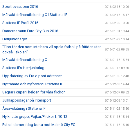
Sportlovscupen 2016
2016-02-18 10:06
Målvaktstränarutbildning C i Stattena IF.
2016-02-13 15:17
Stattena IF Profil 2016
2016-02-09 10:20
Damerna vann Euro City Cup 2016
2016-01-31 19:44
Herrjuniorlaget
2016-01-29 10:14
"Tips för den som inte bara vill spela fotboll på fritiden utan
2016-01-22 09:55
också i skolan"
Målvaktstränarutbildning C
2016-01-18 15:34
Stattena IFs Herrjuniorlag
2016-01-18 09:30
Uppdatering av Era e-post adresser...
2016-01-05 12:48
Ny tränare och nyförvärv i Stattena IF
2015-12-08 14:44
Segrar i cuper i helgen för våra flickor.
2015-12-07 09:52
Julklappsdagar på Intersport
2015-12-02 13:01
Årsavslutning i Stattena IF
2015-11-23 15:50
Ny knatte grupp, Pojkar/Flickor f. 10-12
2015-11-18 15:14
Futsal damer, idag borta mot Malmö City FC
2015-11-18 15:10