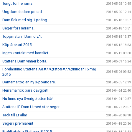
Tungt för herrarna.
2015-05-25 10:45
Ungdomsledare prisad.
2015-05-20 12:14
Dam fick med sig 1 poäng.
2015-05-18 10:57
Seger för Herrarna.
2015-05-18 10:51
Toppmatch i Dam div.1.
2015-05-15 13:37
Köp årskort 2015.
2015-05-12 18:53
Ingen kontakt med kansliet.
2015-05-11 09:30
Stattena Dam vinner borta.
2015-05-09 16:24
Föreläsning Stattena A&#776;tsto&#776;rningar 16 maj
2015-05-06 09:52
2015
Damerna tog en ny 3-poängare.
2015-05-05 12:19
Herrarna fick bara oavgjort!
2015-04-24 22:40
Nu finns nya Sverigelotten här!
2015-04-24 10:57
Stattena IF Dam U med stor seger.
2015-04-21 20:57
Tack till Er alla!
2015-04-20 09:18
Seger i premiären!
2015-04-18 20:36
Profilkatalog Stattena IF 2015
2015-04-14 13:42