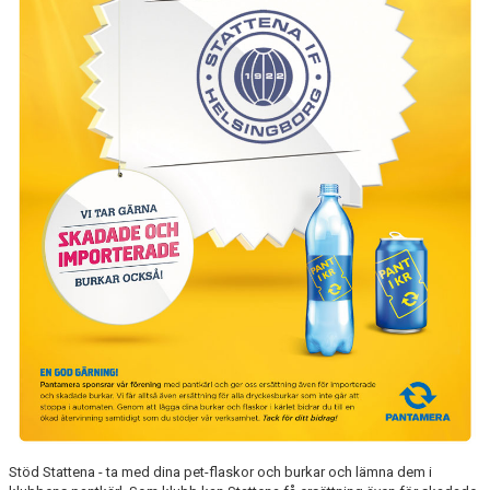
SPONSORER
DOMARE, MATCHER.
AVGIFTER
FÖRENINGSSHOP
KONTAKT
STATTENA CUP
INTRESSEANMÄLAN SOM TRÄNARE/LEDARE
INTRESSEANMÄLAN MEDLEM/SPELARE
Stöd Stattena - ta med dina pet-flaskor och burkar och lämna dem i