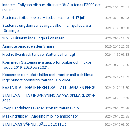
Innocent Follyson blir huvudtränare för Stattenas P2009 och
2025-07-15 22:37
P2010!
Stattenas fotbollsskola – fotbollscamp 14-17 juli!
2025-05-14 07:23
Stattenas ungdomsansvariga välkomnar nya ledare till
2025-04-05 09:58
föreningen!
2025 - I år lär många unga få chansen.
2025-03-22 15:02
Årsmöte onsdagen den 5 mars
2025-02-10 20:35
Fredrik Svanbäck tar över Stattenas herrlag!
2024-11-30 09:13
Kom med i Stattenas nya grupp för pojkar och flickor
2024-10-20 10:00
födda 2019, 2020 och 2021!
Koncernen som både håller rent framför mål och filmar
2024-05-02 18:52
regelbundet sponsrar Stattena Cup 2024.
BÄSTA STATTENA IF ENKELT SÄTT ATT TJÄNA EN PENG!
2024-04-24 15:30
STATTENA IF HAR INSKRIVNING AV NYA SPELARE 2014-
2024-03-30 19:40
2019
Coop Landskronasvägen stöttar Stattena Cup
2024-03-13 20:28
Maskingruppen i Ängelholm blir plansponsor
2024-03-13 20:25
STATTENAS VÄNNER SÄLJER LOTTER
2024-03-13 08:00