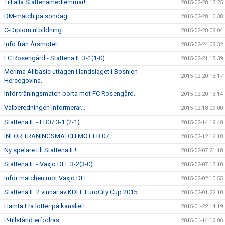
Till alla Stattenamedlemmar!
2015-02-28 13:25
DM-match på söndag.
2015-02-28 10:38
C-Diplom utbildning
2015-02-28 09:04
Info från Årsmötet!
2015-02-24 09:32
FC Rosengård - Stattena IF 3-1(1-0)
2015-02-21 15:39
Merima Alibasic uttagen i landslaget i Bosnien
2015-02-20 13:17
Hercegovina.
Inför träningsmatch borta mot FC Rosengård.
2015-02-20 13:14
Valberedningen informerar...
2015-02-18 09:00
Stattena IF - LB07 3-1 (2-1)
2015-02-14 19:48
INFÖR TRÄNINGSMATCH MOT LB 07
2015-02-12 16:18
Ny spelare till Stattena IF!
2015-02-07 21:18
Stattena IF - Växjö DFF 3-2(3-0)
2015-02-07 13:10
Inför matchen mot Växjö DFF
2015-02-02 10:55
Stattena IF 2 vinnar av KDFF EuroCity Cup 2015
2015-02-01 22:10
Hämta Era lotter på kansliet!
2015-01-22 14:19
P-tillstånd erfodras.
2015-01-14 12:06