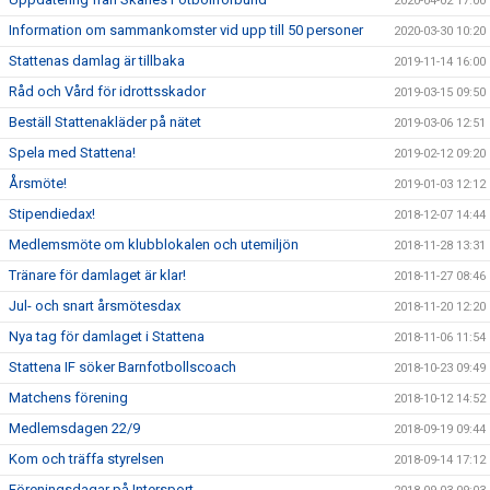
2020-04-02 17:00
Information om sammankomster vid upp till 50 personer
2020-03-30 10:20
Stattenas damlag är tillbaka
2019-11-14 16:00
Råd och Vård för idrottsskador
2019-03-15 09:50
Beställ Stattenakläder på nätet
2019-03-06 12:51
Spela med Stattena!
2019-02-12 09:20
Årsmöte!
2019-01-03 12:12
Stipendiedax!
2018-12-07 14:44
Medlemsmöte om klubblokalen och utemiljön
2018-11-28 13:31
Tränare för damlaget är klar!
2018-11-27 08:46
Jul- och snart årsmötesdax
2018-11-20 12:20
Nya tag för damlaget i Stattena
2018-11-06 11:54
Stattena IF söker Barnfotbollscoach
2018-10-23 09:49
Matchens förening
2018-10-12 14:52
Medlemsdagen 22/9
2018-09-19 09:44
Kom och träffa styrelsen
2018-09-14 17:12
Föreningsdagar på Intersport