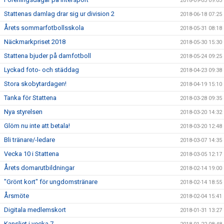
2018-09-03 09:03
Stattenas damlag drar sig ur division 2
2018-06-18 07:25
Årets sommarfotbollsskola
2018-05-31 08:18
Näckmarkpriset 2018
2018-05-30 15:30
Stattena bjuder på damfotboll
2018-05-24 09:25
Lyckad foto- och städdag
2018-04-23 09:38
Stora skobytardagen!
2018-04-19 15:10
Tanka för Stattena
2018-03-28 09:35
Nya styrelsen
2018-03-20 14:32
Glöm nu inte att betala!
2018-03-20 12:48
Bli tränare/-ledare
2018-03-07 14:35
Vecka 10 i Stattena
2018-03-05 12:17
Årets domarutbildningar
2018-02-14 19:00
"Grönt kort" för ungdomstränare
2018-02-14 18:55
Årsmöte
2018-02-04 15:41
Digitala medlemskort
2018-01-31 13:27
Kansliet i vecka 7