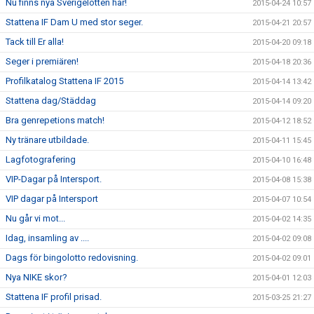
Nu finns nya Sverigelotten här!
2015-04-24 10:57
Stattena IF Dam U med stor seger.
2015-04-21 20:57
Tack till Er alla!
2015-04-20 09:18
Seger i premiären!
2015-04-18 20:36
Profilkatalog Stattena IF 2015
2015-04-14 13:42
Stattena dag/Städdag
2015-04-14 09:20
Bra genrepetions match!
2015-04-12 18:52
Ny tränare utbildade.
2015-04-11 15:45
Lagfotografering
2015-04-10 16:48
VIP-Dagar på Intersport.
2015-04-08 15:38
VIP dagar på Intersport
2015-04-07 10:54
Nu går vi mot...
2015-04-02 14:35
Idag, insamling av ....
2015-04-02 09:08
Dags för bingolotto redovisning.
2015-04-02 09:01
Nya NIKE skor?
2015-04-01 12:03
Stattena IF profil prisad.
2015-03-25 21:27