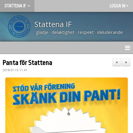
STATTENA IF
LOGGA IN
Stattena IF
glädje · delaktighet · respekt · inkluderande
HEM
Panta för Stattena
<
>
2018-01-15 11:41
NYHETER
TRÄNARUTBILDNING SVFF D
OM KLUBBEN
KALENDER
VÅRA LAG