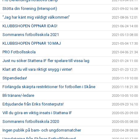
2021-09-04 09:11
Stötta din förening (Intersport)
2021-09-02 16:08
”Jag har känt mig väldigt välkommen”
2021-08-06 12:01
KLUBBSHOPEN ÖPPNAR IDAG!
2021-06-24 14:00
Sommarens fotbollsskola 2021
2021-05-13 08:00
KLUBBSHOPEN ÖPPNAR 10 MAJ
2021-05-04 17:30
PRO Fotbollsskola
2021-04-06 21:34
Just nu söker Stattena IF fler spelare till vissa lag
2021-01-24 11:00
Klart att du vill vara riktigt snygg i vinter!
2021-01-23 12:21
Stipendiedax!
2020-11-19 10:00
Förlängda skärpta restriktioner för fotbollen i Skåne
2020-11-18 21:30
Bli tränare/-ledare
2020-10-05 10:00
Erbjudande från Eriks fönsterputs!
2020-09-23 16:10
Vill du göra en viktig insats i Stattena IF
2020-05-20 09:03
Sommarens fotbollsskola 2020
2020-05-05 08:00
Ingen publik på barn- och ungdomsmatcher
2020-04-28 08:00
Uppdatering från Skånes Fotbollförbund