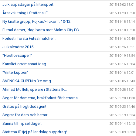
Julklappsdagar på Intersport
2015-12-02 13:01
Årsavslutning i Stattena IF
2015-11-23 15:50
Ny knatte grupp, Pojkar/Flickor f. 10-12
2015-11-18 15:14
Futsal damer, idag borta mot Malmö City FC
2015-11-18 15:10
Förlust i första Futsalmatchen.
2015-11-16 09:48
Julkalendrar 2015
2015-10-26 10:11
"Höstlovscupen"
2015-10-19 13:54
Kansliet obemannat idag.
2015-10-16 10:04
"Vinterkuppen"
2015-10-16 10:01
SVENSKA CUPEN:s 3:e omg.
2015-10-05 15:43
Ahmad Mufleh, spelare i Stattena IF...
2015-09-28 16:01
Seger för damerna, brakförlust för herrarna.
2015-09-28 11:30
Grattis på högtidsdagen!
2015-09-23 14:46
Segrar för dam och herrar.
2015-09-19 18:34
Sanna till Tipselitläger!
2015-09-14 12:13
Stattena IF tjej på landslagsuppdrag!
2015-09-09 09:30