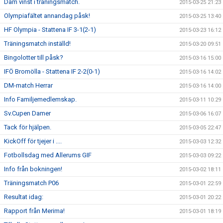
Dam vinst i träningsmatch.
2015-03-25 21:23
Olympiafältet annandag påsk!
2015-03-25 13:40
HF Olympia - Stattena IF 3-1(2-1)
2015-03-23 16:12
Träningsmatch inställd!
2015-03-20 09:51
Bingolotter till påsk?
2015-03-16 15:00
IFÖ Bromölla - Stattena IF 2-2(0-1)
2015-03-16 14:02
DM-match Herrar
2015-03-16 14:00
Info Familjemedlemskap.
2015-03-11 10:29
Sv.Cupen Damer
2015-03-06 16:07
Tack för hjälpen.
2015-03-05 22:47
KickOff för tjejer i ....
2015-03-03 12:32
Fotbollsdag med Allerums GIF
2015-03-03 09:22
Info från bokningen!
2015-03-02 18:11
Träningsmatch P06
2015-03-01 22:59
Resultat idag:
2015-03-01 20:22
Rapport från Merima!
2015-03-01 18:19