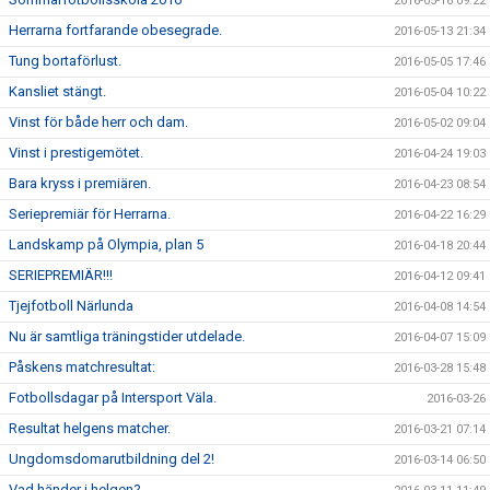
2016-05-16 09:22
Herrarna fortfarande obesegrade.
2016-05-13 21:34
Tung bortaförlust.
2016-05-05 17:46
Kansliet stängt.
2016-05-04 10:22
Vinst för både herr och dam.
2016-05-02 09:04
Vinst i prestigemötet.
2016-04-24 19:03
Bara kryss i premiären.
2016-04-23 08:54
Seriepremiär för Herrarna.
2016-04-22 16:29
Landskamp på Olympia, plan 5
2016-04-18 20:44
SERIEPREMIÄR!!!
2016-04-12 09:41
Tjejfotboll Närlunda
2016-04-08 14:54
Nu är samtliga träningstider utdelade.
2016-04-07 15:09
Påskens matchresultat:
2016-03-28 15:48
Fotbollsdagar på Intersport Väla.
2016-03-26
Resultat helgens matcher.
2016-03-21 07:14
Ungdomsdomarutbildning del 2!
2016-03-14 06:50
Vad händer i helgen?