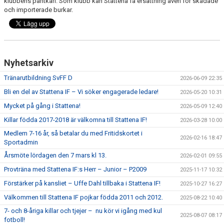
klubbens pantkärl. Som klubb kan Stattena få ersättning även för skadade
och importerade burkar.
Nyhetsarkiv
Tränarutbildning SvFF D
2026-06-09 22:35
Bli en del av Stattena IF – Vi söker engagerade ledare!
2026-05-20 10:31
Mycket på gång i Stattena!
2026-05-09 12:40
Killar födda 2017-2018 är välkomna till Stattena IF!
2026-03-28 10:00
Medlem 7-16 år, så betalar du med Fritidskortet i
2026-02-16 18:47
Sportadmin
Årsmöte lördagen den 7 mars kl 13.
2026-02-01 09:55
Provträna med Stattena IF:s Herr – Junior – P2009
2025-11-17 10:32
Förstärker på kansliet – Uffe Dahl tillbaka i Stattena IF!
2025-10-27 16:27
Välkommen till Stattena IF pojkar födda 2011 och 2012.
2025-08-22 10:40
7- och 8-åriga killar och tjejer – nu kör vi igång med kul
2025-08-07 08:17
fotboll!