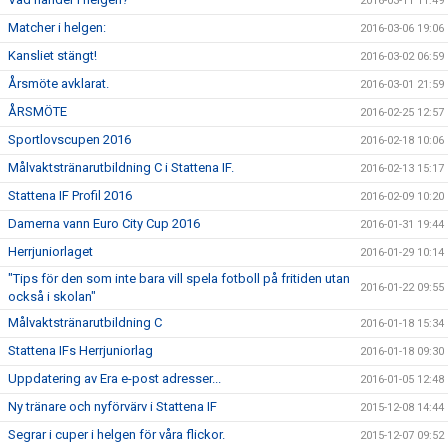
2016-03-11 11:49
Matcher i helgen:
2016-03-06 19:06
Kansliet stängt!
2016-03-02 06:59
Årsmöte avklarat.
2016-03-01 21:59
ÅRSMÖTE
2016-02-25 12:57
Sportlovscupen 2016
2016-02-18 10:06
Målvaktstränarutbildning C i Stattena IF.
2016-02-13 15:17
Stattena IF Profil 2016
2016-02-09 10:20
Damerna vann Euro City Cup 2016
2016-01-31 19:44
Herrjuniorlaget
2016-01-29 10:14
"Tips för den som inte bara vill spela fotboll på fritiden utan
2016-01-22 09:55
också i skolan"
Målvaktstränarutbildning C
2016-01-18 15:34
Stattena IFs Herrjuniorlag
2016-01-18 09:30
Uppdatering av Era e-post adresser...
2016-01-05 12:48
Ny tränare och nyförvärv i Stattena IF
2015-12-08 14:44
Segrar i cuper i helgen för våra flickor.
2015-12-07 09:52