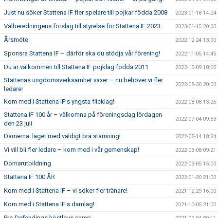
Just nu söker Stattena IF fler spelare till pojkar födda 2008
2023-01-18 14:24
Valberedningens förslag till styrelse för Stattena IF 2023
2023-01-15 20:00
Årsmöte
2022-12-24 13:00
Sponsra Stattena IF – därför ska du stödja vår förening!
2022-11-05 14:45
Du är välkommen till Stattena IF pojklag födda 2011
2022-10-09 18:00
Stattenas ungdomsverksamhet växer – nu behöver vi fler
2022-08-30 20:00
ledare!
Kom med i Stattena IF:s yngsta flicklag!
2022-08-08 13:26
Stattena IF 100 år – välkomna på föreningsdag lördagen
2022-07-04 09:53
den 23 juli
Damerna: laget med väldigt bra stämning!
2022-05-14 18:24
Vi vill bli fler ledare – kom med i vår gemenskap!
2022-03-08 09:21
Domarutbildning
2022-03-05 15:00
Stattena IF 100 ÅR
2022-01-20 21:00
Kom med i Stattena IF – vi söker fler tränare!
2021-12-29 16:00
Kom med i Stattena IF:s damlag!
2021-10-05 21:00
Pro Defendings höstlovs camp