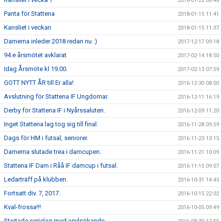
2018-01-22 08:48
Panta för Stattena
2018-01-15 11:41
Kansliet i veckan
2018-01-15 11:37
Damerna inleder 2018 redan nu :)
2017-12-17 09:18
94:e årsmötet avklarat
2017-02-14 18:50
Idag Årsmöte kl 19.00.
2017-02-13 07:59
GOTT NYTT ÅR till Er alla!
2016-12-30 08:00
Avslutning för Stattena IF Ungdomar.
2016-12-11 16:19
Derby för Stattena IF i Nyårssaluten.
2016-12-09 11:20
Inget Stattena lag tog sig till final.
2016-11-28 09:59
Dags för HM i futsal, seniorer.
2016-11-23 13:15
Damerna slutade trea i damcupen.
2016-11-21 10:09
Stattena IF Dam i Råå IF damcup i futsal.
2016-11-15 09:07
Ledarträff på klubben.
2016-10-31 14:45
Fortsatt div. 7, 2017.
2016-10-15 22:02
Kval-frossa!!!
2016-10-05 09:49
Startade serielag med asylsökande.