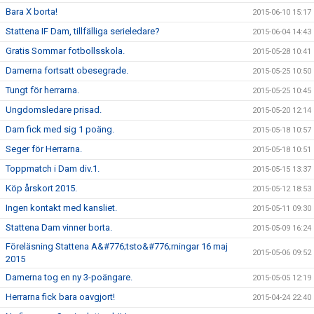
Bara X borta!
2015-06-10 15:17
Stattena IF Dam, tillfälliga serieledare?
2015-06-04 14:43
Gratis Sommar fotbollsskola.
2015-05-28 10:41
Damerna fortsatt obesegrade.
2015-05-25 10:50
Tungt för herrarna.
2015-05-25 10:45
Ungdomsledare prisad.
2015-05-20 12:14
Dam fick med sig 1 poäng.
2015-05-18 10:57
Seger för Herrarna.
2015-05-18 10:51
Toppmatch i Dam div.1.
2015-05-15 13:37
Köp årskort 2015.
2015-05-12 18:53
Ingen kontakt med kansliet.
2015-05-11 09:30
Stattena Dam vinner borta.
2015-05-09 16:24
Föreläsning Stattena A&#776;tsto&#776;rningar 16 maj
2015-05-06 09:52
2015
Damerna tog en ny 3-poängare.
2015-05-05 12:19
Herrarna fick bara oavgjort!
2015-04-24 22:40