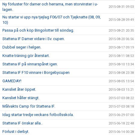
Ny förluster för damer och herrarna, men storvinster i u-
2015-08-31 09:03
lagen.
Nu startar vi upp nya tjejlag F06/07 och Tjejknatte (08, 09,
2015-08-28 09:49
10)
Passa på och köp Bingolotter till söndag.
2015-08-21 20:35
Stattena IF Damer vidare i Sv. cupen.
2015-08-20 06:56
Dubbel seger i helgen.
2015-08-17 09:19
Knatte träning gör återstart.
2015-08-11 08:53
Stattena IF på vinnarspåret igen.
2015-08-10 13:34
Stattena IF F10 vinnare i Borgebycupen
2015-08-08 23:38
GAMEDAY!
2015-08-05 13:54
Kansliet åter öppet.
2015-08-03 15:21
Kansliet håller stängt.
2015-07-03 08:22
Målvakts Camp för Stattena IF.
2015-07-03 08:18
Idag startar tredje veckans fotbollsskola.
2015-06-29 07:00
Stattena IF önskar alla..
2015-06-18 22:48
Förlust i derbyt.
2015-06-14 00:28