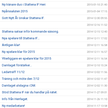
Ny tränare duo i Stattena IF Herr.
2015-01-10 21:40
Nyårssaluten 2015
2015-01-04 17:15
Gott Nytt År önskar Stattena IF.
2014-12-30 09:55
2014-12-16 11:52
Stattena satsar inför kommande säsong.
2014-12-15 12:40
Nya spelare till Stattena IF...
2014-12-11 17:02
Äntligen klar!
2014-12-11 16:58
Ny spelare klar för 2015
2014-12-11 16:57
Ytterliggare en spelare klar för 2015
2014-12-11 16:54
Damlaget förstärker...
2014-12-10 15:24
Ledarträff 11/12
2014-12-02 11:56
Träning och möte den 7/12
2014-12-02 11:47
Damlaget utslagna i DM.
2014-12-02 11:30
Stöd Stattena IF när du handlar på nätet.
2014-11-27 09:01
Info från Herrlaget.
2014-11-26 11:10
Ny medarbetare!
2014-11-17 13:58