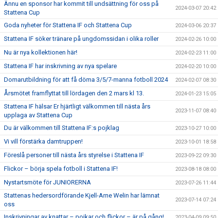
Ännu en sponsor har kommit till undsättning för oss på
2024-03-07 20:42
Stattena Cup
Goda nyheter för Stattena IF och Stattena Cup
2024-03-06 20:37
Stattena IF söker tränare på ungdomssidan i olika roller
2024-02-26 10:00
Nu är nya kollektionen här!
2024-02-23 11:00
Stattena IF har inskrivning av nya spelare
2024-02-20 10:00
Domarutbildning för att få döma 3/5/7-manna fotboll 2024
2024-02-07 08:30
Årsmötet framflyttat till lördagen den 2 mars kl 13.
2024-01-23 15:05
Stattena IF hälsar Er hjärtligt välkommen till nästa års
2023-11-07 08:40
upplaga av Stattena Cup
Du är välkommen till Stattena IF:s pojklag
2023-10-27 10:00
Vi vill förstärka damtruppen!
2023-10-01 18:58
Föreslå personer till nästa års styrelse i Stattena IF
2023-09-22 09:30
Flickor – börja spela fotboll i Stattena IF!
2023-08-18 08:00
Nystartsmöte för JUNIORERNA
2023-07-26 11:44
Stattenas hedersordförande Kjell-Arne Welin har lämnat
2023-07-14 07:24
oss
Inskrivningar av knattar – pojkar och flickor – är på gång!
2023-04-09 09:50