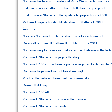
Stattenas hedersordförande Kjell-Arne Welin har lämnat oss
Inskrivningar av knattar – pojkar och flickor – är på gång!
Just nu söker Stattena IF fler spelare till pojkar födda 2008
Valberedningens förslag till styrelse för Stattena IF 2023
Årsmöte
Sponsra Stattena IF – därför ska du stödja vår förening!
Du är välkommen till Stattena IF pojklag födda 2011
Stattenas ungdomsverksamhet växer – nu behöver vi fler leda
Kom med i Stattena IF:s yngsta flicklag!
Stattena IF 100 år – välkomna på föreningsdag lördagen den 2
Damerna: laget med väldigt bra stämning!
Vi vill bli fler ledare – kom med i vår gemenskap!
Domarutbildning
Stattena IF 100 ÅR
Kom med i Stattena IF – vi söker fler tränare!
Kom med i Stattena IF:s damlag!