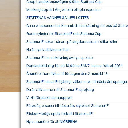
Coop Landskronasvägen stöttar Stattena Cup
Maskingruppen i Ängelholm blir plansponsor
STATTENAS VÄNNER SÄLJER LOTTER
Ännu en sponsor har kommit till undsättning för oss på Statt
Goda nyheter för Stattena IF och Stattena Cup
Stattena IF söker tränare på ungdomssidan i olika roller
Nu är nya kollektionen här!
Stattena IF har inskrivning av nya spelare
Domarutbildning för att få döma 3/5/7-manna fotboll 2024
Årsmötet framflyttat till lördagen den 2 mars kl 13.
Stattena IF hälsar Er hjärtligt välkommen till nästa års upplaga
Du är välkommen till Stattena IF:s pojklag
Vi vill förstärka damtruppen!
Föreslå personer till nästa års styrelse i Stattena IF
Flickor – börja spela fotboll i Stattena IF!
Nystartsmöte för JUNIORERNA