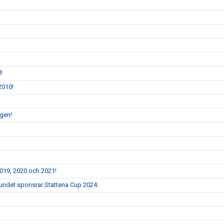
!
2010!
ngen!
2019, 2020 och 2021!
bundet sponsrar Stattena Cup 2024.