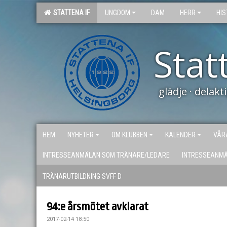
STATTENA IF
UNGDOM
DAM
HERR
HIS
Stat
glädje · delak
HEM
NYHETER
OM KLUBBEN
KALENDER
VÅR
INTRESSEANMÄLAN SOM TRÄNARE/LEDARE
INTRESSEANM
TRÄNARUTBILDNING SVFF D
94:e årsmötet avklarat
2017-02-14 18:50