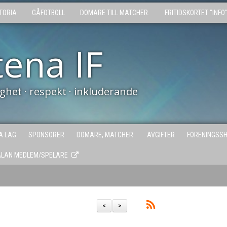
TORIA
GÅFOTBOLL
DOMARE TILL MATCHER.
FRITIDSKORTET "INFO
tena IF
tighet · respekt · inkluderande
A LAG
SPONSORER
DOMARE, MATCHER.
AVGIFTER
FÖRENINGSS
ÄLAN MEDLEM/SPELARE
<
>