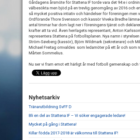
Gårdagens årsmöte för Stattena IF torde vara det 94:e i ordning
välbesökta men bjöd på en trevlig genomgång av 2016 och en k
så mycket positiva intiativ och händelser för föreningen men vi
Ordförande Thore Svensson och kassör Viveka Bredhe lämnade 
antal timmar har dom lagt ner i föreningens tjänst och deklarer
krafter att ta vid. Även herrlagets representant, Anton Karlsson 
representera Stattena på fotbollsplanen. Nya namn i styrelsen
Ström-Søeberg (kassör), Björn Wildmark (sekreterare) och Mik
Michael Freitag omvaldes som ledamöter på ett år och som ny
Mårten Sommelius.
Nu ser vi fram emot ett härligt år med fotboll gemenskap och 
Nyhetsarkiv
Tränarutbildning SvFF D
Bli en del av Stattena IF – Vi söker engagerade ledare!
Mycket på gång i Stattena!
Killar födda 2017-2018 är välkomna till Stattena IF!