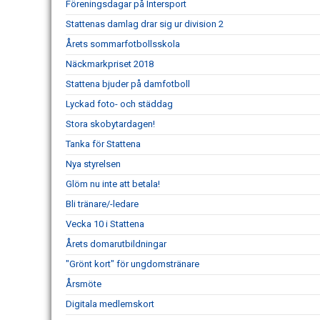
Föreningsdagar på Intersport
Stattenas damlag drar sig ur division 2
Årets sommarfotbollsskola
Näckmarkpriset 2018
Stattena bjuder på damfotboll
Lyckad foto- och städdag
Stora skobytardagen!
Tanka för Stattena
Nya styrelsen
Glöm nu inte att betala!
Bli tränare/-ledare
Vecka 10 i Stattena
Årets domarutbildningar
"Grönt kort" för ungdomstränare
Årsmöte
Digitala medlemskort