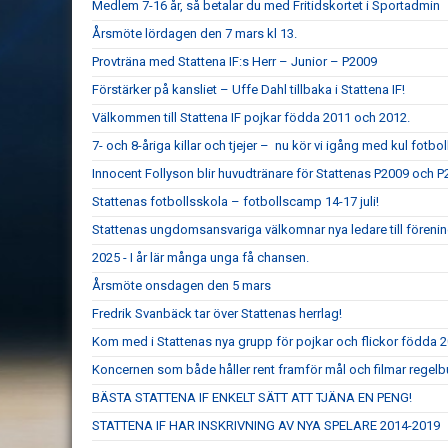
Medlem 7-16 år, så betalar du med Fritidskortet i Sportadmin
Årsmöte lördagen den 7 mars kl 13.
Provträna med Stattena IF:s Herr – Junior – P2009
Förstärker på kansliet – Uffe Dahl tillbaka i Stattena IF!
Välkommen till Stattena IF pojkar födda 2011 och 2012.
7- och 8-åriga killar och tjejer – nu kör vi igång med kul fotboll
Innocent Follyson blir huvudtränare för Stattenas P2009 och P
Stattenas fotbollsskola – fotbollscamp 14-17 juli!
Stattenas ungdomsansvariga välkomnar nya ledare till föreni
2025 - I år lär många unga få chansen.
Årsmöte onsdagen den 5 mars
Fredrik Svanbäck tar över Stattenas herrlag!
Kom med i Stattenas nya grupp för pojkar och flickor födda 
Koncernen som både håller rent framför mål och filmar regel
BÄSTA STATTENA IF ENKELT SÄTT ATT TJÄNA EN PENG!
STATTENA IF HAR INSKRIVNING AV NYA SPELARE 2014-2019