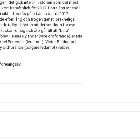
en, det gick inte till historien som det mest
ort framåtblick för 2017. Förra året innehöll
 siktar förstås på ett ännu bättre 2017.
efter lång och trogen tjänst, oräkneliga
ade tidigt i höstas att det var dags för nya
tackar för sig och återgår till att "bara"
 blev Helena Rylander (vice ordförande), Maria
ael Pedersen (ledamot). Victor Bärring och
 ordförande (tidigare ledamot) valdes
föreningsliv!