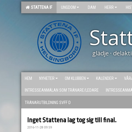
STATTENA IF
UNGDOM
DAM
HERR
HIS
Stat
glädje · delak
HEM
NYHETER
OM KLUBBEN
KALENDER
VÅR
INTRESSEANMÄLAN SOM TRÄNARE/LEDARE
INTRESSEANM
TRÄNARUTBILDNING SVFF D
Inget Stattena lag tog sig till final.
2016-11-28 09:59