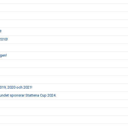
!
2010!
ngen!
2019, 2020 och 2021!
bundet sponsrar Stattena Cup 2024.