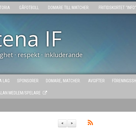
TORIA
GÅFOTBOLL
DOMARE TILL MATCHER.
FRITIDSKORTET "INFO
tena IF
tighet · respekt · inkluderande
A LAG
SPONSORER
DOMARE, MATCHER.
AVGIFTER
FÖRENINGSS
ÄLAN MEDLEM/SPELARE
<
>