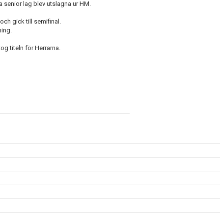
 senior lag blev utslagna ur HM.
ch gick till semifinal.
ning.
g titeln för Herrarna.