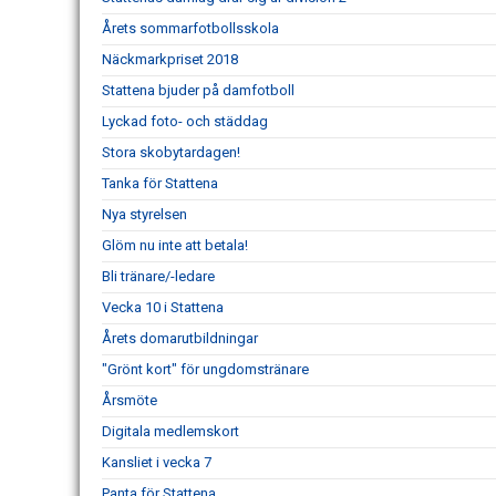
Årets sommarfotbollsskola
Näckmarkpriset 2018
Stattena bjuder på damfotboll
Lyckad foto- och städdag
Stora skobytardagen!
Tanka för Stattena
Nya styrelsen
Glöm nu inte att betala!
Bli tränare/-ledare
Vecka 10 i Stattena
Årets domarutbildningar
"Grönt kort" för ungdomstränare
Årsmöte
Digitala medlemskort
Kansliet i vecka 7
Panta för Stattena