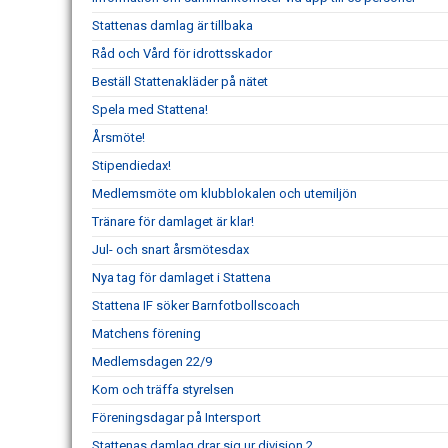
Stattenas damlag är tillbaka
Råd och Vård för idrottsskador
Beställ Stattenakläder på nätet
Spela med Stattena!
Årsmöte!
Stipendiedax!
Medlemsmöte om klubblokalen och utemiljön
Tränare för damlaget är klar!
Jul- och snart årsmötesdax
Nya tag för damlaget i Stattena
Stattena IF söker Barnfotbollscoach
Matchens förening
Medlemsdagen 22/9
Kom och träffa styrelsen
Föreningsdagar på Intersport
Stattenas damlag drar sig ur division 2