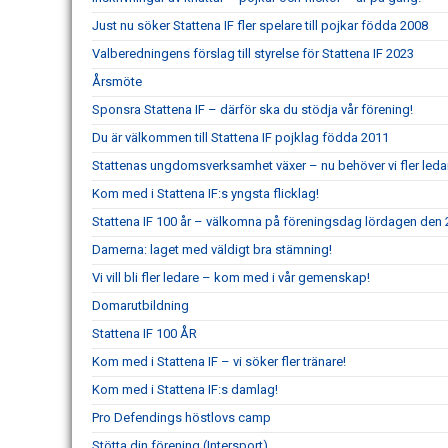
Just nu söker Stattena IF fler spelare till pojkar födda 2008
Valberedningens förslag till styrelse för Stattena IF 2023
Årsmöte
Sponsra Stattena IF – därför ska du stödja vår förening!
Du är välkommen till Stattena IF pojklag födda 2011
Stattenas ungdomsverksamhet växer – nu behöver vi fler leda
Kom med i Stattena IF:s yngsta flicklag!
Stattena IF 100 år – välkomna på föreningsdag lördagen den 2
Damerna: laget med väldigt bra stämning!
Vi vill bli fler ledare – kom med i vår gemenskap!
Domarutbildning
Stattena IF 100 ÅR
Kom med i Stattena IF – vi söker fler tränare!
Kom med i Stattena IF:s damlag!
Pro Defendings höstlovs camp
Stötta din förening (Intersport)