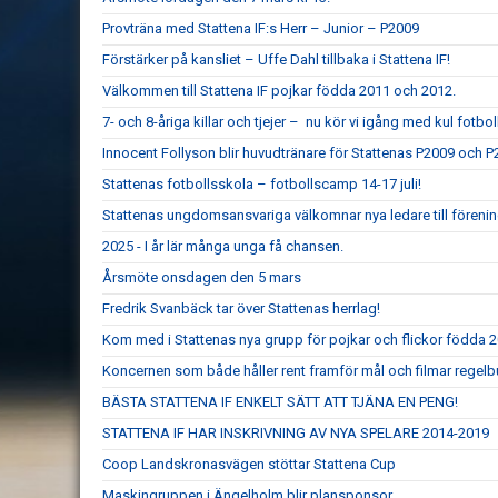
Provträna med Stattena IF:s Herr – Junior – P2009
Förstärker på kansliet – Uffe Dahl tillbaka i Stattena IF!
Välkommen till Stattena IF pojkar födda 2011 och 2012.
7- och 8-åriga killar och tjejer – nu kör vi igång med kul fotboll
Innocent Follyson blir huvudtränare för Stattenas P2009 och P
Stattenas fotbollsskola – fotbollscamp 14-17 juli!
Stattenas ungdomsansvariga välkomnar nya ledare till föreni
2025 - I år lär många unga få chansen.
Årsmöte onsdagen den 5 mars
Fredrik Svanbäck tar över Stattenas herrlag!
Kom med i Stattenas nya grupp för pojkar och flickor födda 
Koncernen som både håller rent framför mål och filmar regel
BÄSTA STATTENA IF ENKELT SÄTT ATT TJÄNA EN PENG!
STATTENA IF HAR INSKRIVNING AV NYA SPELARE 2014-2019
Coop Landskronasvägen stöttar Stattena Cup
Maskingruppen i Ängelholm blir plansponsor