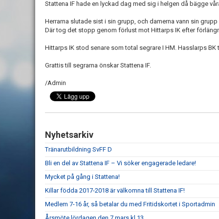
Stattena IF hade en lyckad dag med sig i helgen då bägge våra
Herrarna slutade sist i sin grupp, och damerna vann sin grupp o
Där tog det stopp genom förlust mot Hittarps IK efter förläng
Hittarps IK stod senare som total segrare I HM. Hasslarps BK to
Grattis till segrarna önskar Stattena IF.
/Admin
Nyhetsarkiv
Tränarutbildning SvFF D
Bli en del av Stattena IF – Vi söker engagerade ledare!
Mycket på gång i Stattena!
Killar födda 2017-2018 är välkomna till Stattena IF!
Medlem 7-16 år, så betalar du med Fritidskortet i Sportadmin
Årsmöte lördagen den 7 mars kl 13.