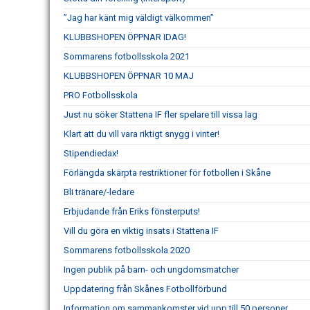
”Jag har känt mig väldigt välkommen”
KLUBBSHOPEN ÖPPNAR IDAG!
Sommarens fotbollsskola 2021
KLUBBSHOPEN ÖPPNAR 10 MAJ
PRO Fotbollsskola
Just nu söker Stattena IF fler spelare till vissa lag
Klart att du vill vara riktigt snygg i vinter!
Stipendiedax!
Förlängda skärpta restriktioner för fotbollen i Skåne
Bli tränare/-ledare
Erbjudande från Eriks fönsterputs!
Vill du göra en viktig insats i Stattena IF
Sommarens fotbollsskola 2020
Ingen publik på barn- och ungdomsmatcher
Uppdatering från Skånes Fotbollförbund
Information om sammankomster vid upp till 50 personer