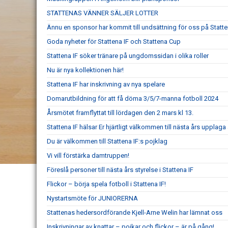
STATTENAS VÄNNER SÄLJER LOTTER
Ännu en sponsor har kommit till undsättning för oss på Statt
Goda nyheter för Stattena IF och Stattena Cup
Stattena IF söker tränare på ungdomssidan i olika roller
Nu är nya kollektionen här!
Stattena IF har inskrivning av nya spelare
Domarutbildning för att få döma 3/5/7-manna fotboll 2024
Årsmötet framflyttat till lördagen den 2 mars kl 13.
Stattena IF hälsar Er hjärtligt välkommen till nästa års upplaga
Du är välkommen till Stattena IF:s pojklag
Vi vill förstärka damtruppen!
Föreslå personer till nästa års styrelse i Stattena IF
Flickor – börja spela fotboll i Stattena IF!
Nystartsmöte för JUNIORERNA
Stattenas hedersordförande Kjell-Arne Welin har lämnat oss
Inskrivningar av knattar – pojkar och flickor – är på gång!