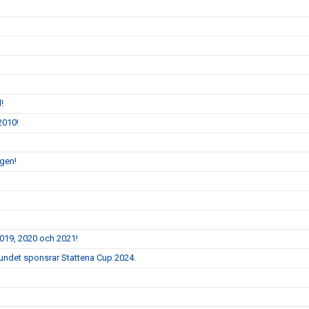
!
2010!
ngen!
2019, 2020 och 2021!
bundet sponsrar Stattena Cup 2024.