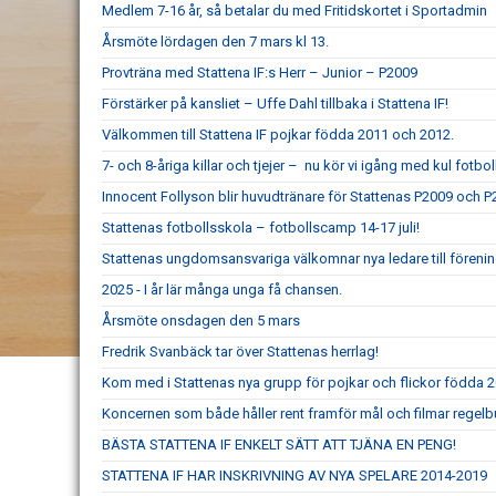
Medlem 7-16 år, så betalar du med Fritidskortet i Sportadmin
Årsmöte lördagen den 7 mars kl 13.
Provträna med Stattena IF:s Herr – Junior – P2009
Förstärker på kansliet – Uffe Dahl tillbaka i Stattena IF!
Välkommen till Stattena IF pojkar födda 2011 och 2012.
7- och 8-åriga killar och tjejer – nu kör vi igång med kul fotboll
Innocent Follyson blir huvudtränare för Stattenas P2009 och P
Stattenas fotbollsskola – fotbollscamp 14-17 juli!
Stattenas ungdomsansvariga välkomnar nya ledare till föreni
2025 - I år lär många unga få chansen.
Årsmöte onsdagen den 5 mars
Fredrik Svanbäck tar över Stattenas herrlag!
Kom med i Stattenas nya grupp för pojkar och flickor födda 
Koncernen som både håller rent framför mål och filmar regel
BÄSTA STATTENA IF ENKELT SÄTT ATT TJÄNA EN PENG!
STATTENA IF HAR INSKRIVNING AV NYA SPELARE 2014-2019