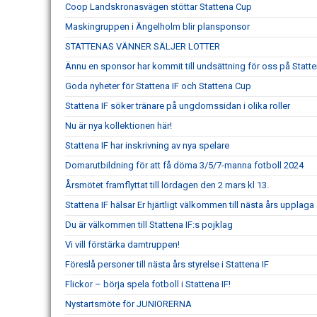
Coop Landskronasvägen stöttar Stattena Cup
Maskingruppen i Ängelholm blir plansponsor
STATTENAS VÄNNER SÄLJER LOTTER
Ännu en sponsor har kommit till undsättning för oss på Statt
Goda nyheter för Stattena IF och Stattena Cup
Stattena IF söker tränare på ungdomssidan i olika roller
Nu är nya kollektionen här!
Stattena IF har inskrivning av nya spelare
Domarutbildning för att få döma 3/5/7-manna fotboll 2024
Årsmötet framflyttat till lördagen den 2 mars kl 13.
Stattena IF hälsar Er hjärtligt välkommen till nästa års upplaga
Du är välkommen till Stattena IF:s pojklag
Vi vill förstärka damtruppen!
Föreslå personer till nästa års styrelse i Stattena IF
Flickor – börja spela fotboll i Stattena IF!
Nystartsmöte för JUNIORERNA