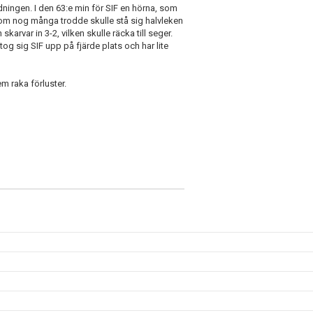
ningen. I den 63:e min för SIF en hörna, som
, som nog många trodde skulle stå sig halvleken
karvar in 3-2, vilken skulle räcka till seger.
og sig SIF upp på fjärde plats och har lite
em raka förluster.