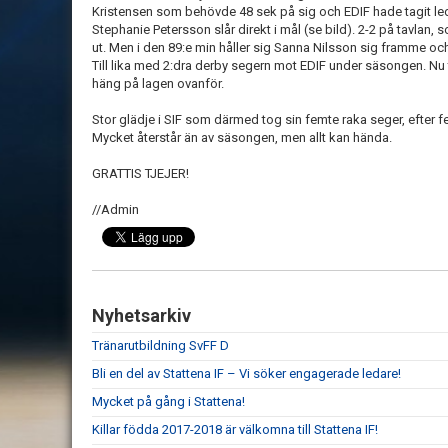
Kristensen som behövde 48 sek på sig och EDIF hade tagit led
Stephanie Petersson slår direkt i mål (se bild). 2-2 på tavlan
ut. Men i den 89:e min håller sig Sanna Nilsson sig framme och s
Till lika med 2:dra derby segern mot EDIF under säsongen. Nu t
häng på lagen ovanför.
Stor glädje i SIF som därmed tog sin femte raka seger, efter f
Mycket återstår än av säsongen, men allt kan hända.
GRATTIS TJEJER!
//Admin
Nyhetsarkiv
Tränarutbildning SvFF D
Bli en del av Stattena IF – Vi söker engagerade ledare!
Mycket på gång i Stattena!
Killar födda 2017-2018 är välkomna till Stattena IF!