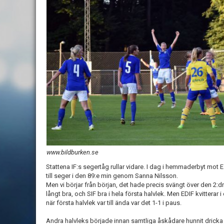
www.bildburken.se
Stattena IF:s segertåg rullar vidare. I dag i hemmaderbyt mot
till seger i den 89:e min genom Sanna Nilsson.
Men vi börjar från början, det hade precis svängt över den 2:d
långt bra, och SIF bra i hela första halvlek. Men EDIF kvittera
när första halvlek var till ända var det 1-1 i paus.
Andra halvleks började innan samtliga åskådare hunnit dricka k