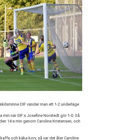
 Eskilsminne DIF vänder man ett 1-2 underläge
ra min när SIF:s Josefine Norstedt gör 1-0. Så
r i den 14:e min genom Caroline Kristensen, och
affe och käka korv, så var det åter Caroline