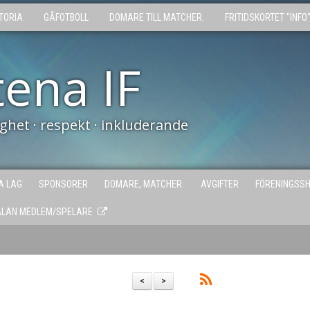
TORIA
GÅFOTBOLL
DOMARE TILL MATCHER.
FRITIDSKORTET "INFO
tena IF
tighet · respekt · inkluderande
A LAG
SPONSORER
DOMARE, MATCHER.
AVGIFTER
FÖRENINGSS
ÄLAN MEDLEM/SPELARE
<
>