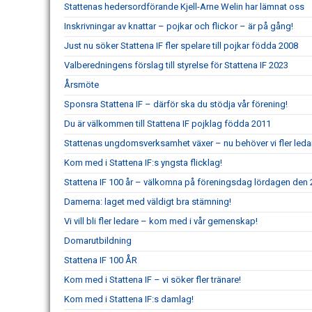
Stattenas hedersordförande Kjell-Arne Welin har lämnat oss
Inskrivningar av knattar – pojkar och flickor – är på gång!
Just nu söker Stattena IF fler spelare till pojkar födda 2008
Valberedningens förslag till styrelse för Stattena IF 2023
Årsmöte
Sponsra Stattena IF – därför ska du stödja vår förening!
Du är välkommen till Stattena IF pojklag födda 2011
Stattenas ungdomsverksamhet växer – nu behöver vi fler leda
Kom med i Stattena IF:s yngsta flicklag!
Stattena IF 100 år – välkomna på föreningsdag lördagen den 2
Damerna: laget med väldigt bra stämning!
Vi vill bli fler ledare – kom med i vår gemenskap!
Domarutbildning
Stattena IF 100 ÅR
Kom med i Stattena IF – vi söker fler tränare!
Kom med i Stattena IF:s damlag!