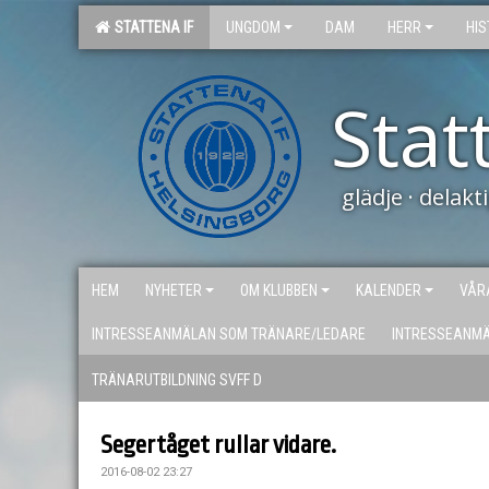
STATTENA IF
UNGDOM
DAM
HERR
HIS
Stat
glädje · delak
HEM
NYHETER
OM KLUBBEN
KALENDER
VÅR
INTRESSEANMÄLAN SOM TRÄNARE/LEDARE
INTRESSEANM
TRÄNARUTBILDNING SVFF D
Segertåget rullar vidare.
2016-08-02 23:27