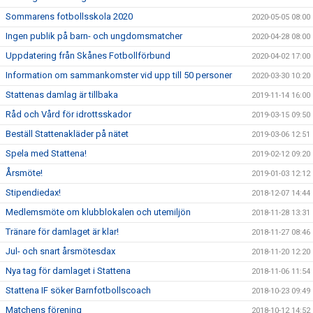
Sommarens fotbollsskola 2020
2020-05-05 08:00
Ingen publik på barn- och ungdomsmatcher
2020-04-28 08:00
Uppdatering från Skånes Fotbollförbund
2020-04-02 17:00
Information om sammankomster vid upp till 50 personer
2020-03-30 10:20
Stattenas damlag är tillbaka
2019-11-14 16:00
Råd och Vård för idrottsskador
2019-03-15 09:50
Beställ Stattenakläder på nätet
2019-03-06 12:51
Spela med Stattena!
2019-02-12 09:20
Årsmöte!
2019-01-03 12:12
Stipendiedax!
2018-12-07 14:44
Medlemsmöte om klubblokalen och utemiljön
2018-11-28 13:31
Tränare för damlaget är klar!
2018-11-27 08:46
Jul- och snart årsmötesdax
2018-11-20 12:20
Nya tag för damlaget i Stattena
2018-11-06 11:54
Stattena IF söker Barnfotbollscoach
2018-10-23 09:49
Matchens förening
2018-10-12 14:52