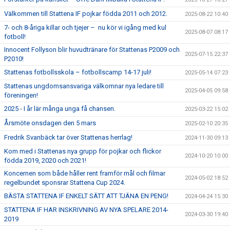
Välkommen till Stattena IF pojkar födda 2011 och 2012.
2025-08-22 10:40
7- och 8-åriga killar och tjejer – nu kör vi igång med kul
2025-08-07 08:17
fotboll!
Innocent Follyson blir huvudtränare för Stattenas P2009 och
2025-07-15 22:37
P2010!
Stattenas fotbollsskola – fotbollscamp 14-17 juli!
2025-05-14 07:23
Stattenas ungdomsansvariga välkomnar nya ledare till
2025-04-05 09:58
föreningen!
2025 - I år lär många unga få chansen.
2025-03-22 15:02
Årsmöte onsdagen den 5 mars
2025-02-10 20:35
Fredrik Svanbäck tar över Stattenas herrlag!
2024-11-30 09:13
Kom med i Stattenas nya grupp för pojkar och flickor
2024-10-20 10:00
födda 2019, 2020 och 2021!
Koncernen som både håller rent framför mål och filmar
2024-05-02 18:52
regelbundet sponsrar Stattena Cup 2024.
BÄSTA STATTENA IF ENKELT SÄTT ATT TJÄNA EN PENG!
2024-04-24 15:30
STATTENA IF HAR INSKRIVNING AV NYA SPELARE 2014-
2024-03-30 19:40
2019