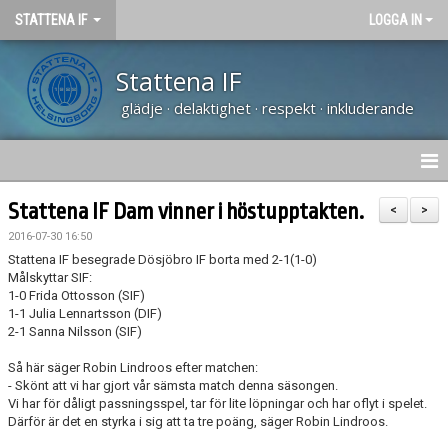
STATTENA IF
LOGGA IN
Stattena IF
glädje · delaktighet · respekt · inkluderande
HEM
Stattena IF Dam vinner i höstupptakten.
<
>
2016-07-30 16:50
NYHETER
Stattena IF besegrade Dösjöbro IF borta med 2-1(1-0)
Målskyttar SIF:
TRÄNARUTBILDNING SVFF D
1-0 Frida Ottosson (SIF)
1-1 Julia Lennartsson (DIF)
2-1 Sanna Nilsson (SIF)
OM KLUBBEN
Så här säger Robin Lindroos efter matchen:
KALENDER
- Skönt att vi har gjort vår sämsta match denna säsongen.
Vi har för dåligt passningsspel, tar för lite löpningar och har oflyt i spelet.
Därför är det en styrka i sig att ta tre poäng, säger Robin Lindroos.
VÅRA LAG