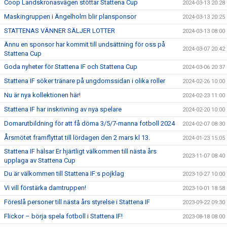
Coop Landskronasvägen stöttar Stattena Cup
2024-03-13 20:28
Maskingruppen i Ängelholm blir plansponsor
2024-03-13 20:25
STATTENAS VÄNNER SÄLJER LOTTER
2024-03-13 08:00
Ännu en sponsor har kommit till undsättning för oss på
2024-03-07 20:42
Stattena Cup
Goda nyheter för Stattena IF och Stattena Cup
2024-03-06 20:37
Stattena IF söker tränare på ungdomssidan i olika roller
2024-02-26 10:00
Nu är nya kollektionen här!
2024-02-23 11:00
Stattena IF har inskrivning av nya spelare
2024-02-20 10:00
Domarutbildning för att få döma 3/5/7-manna fotboll 2024
2024-02-07 08:30
Årsmötet framflyttat till lördagen den 2 mars kl 13.
2024-01-23 15:05
Stattena IF hälsar Er hjärtligt välkommen till nästa års
2023-11-07 08:40
upplaga av Stattena Cup
Du är välkommen till Stattena IF:s pojklag
2023-10-27 10:00
Vi vill förstärka damtruppen!
2023-10-01 18:58
Föreslå personer till nästa års styrelse i Stattena IF
2023-09-22 09:30
Flickor – börja spela fotboll i Stattena IF!
2023-08-18 08:00