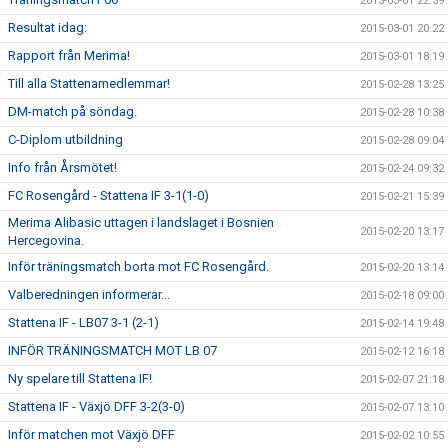
2015-03-01 22:59
Resultat idag:
2015-03-01 20:22
Rapport från Merima!
2015-03-01 18:19
Till alla Stattenamedlemmar!
2015-02-28 13:25
DM-match på söndag.
2015-02-28 10:38
C-Diplom utbildning
2015-02-28 09:04
Info från Årsmötet!
2015-02-24 09:32
FC Rosengård - Stattena IF 3-1(1-0)
2015-02-21 15:39
Merima Alibasic uttagen i landslaget i Bosnien
2015-02-20 13:17
Hercegovina.
Inför träningsmatch borta mot FC Rosengård.
2015-02-20 13:14
Valberedningen informerar...
2015-02-18 09:00
Stattena IF - LB07 3-1 (2-1)
2015-02-14 19:48
INFÖR TRÄNINGSMATCH MOT LB 07
2015-02-12 16:18
Ny spelare till Stattena IF!
2015-02-07 21:18
Stattena IF - Växjö DFF 3-2(3-0)
2015-02-07 13:10
Inför matchen mot Växjö DFF
2015-02-02 10:55