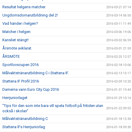
Resultat helgens matcher.
2016-03-21 07:14
Ungdomsdomarutbildning del 2!
2016-03-14 06:50
Vad händer i helgen?
2016-03-11 11:49
Matcher i helgen:
2016-03-06 19:06
Kansliet stängt!
2016-03-02 06:59
Årsmöte avklarat.
2016-03-01 21:59
ÅRSMÖTE
2016-02-25 12:57
Sportlovscupen 2016
2016-02-18 10:06
Målvaktstränarutbildning C i Stattena IF.
2016-02-13 15:17
Stattena IF Profil 2016
2016-02-09 10:20
Damerna vann Euro City Cup 2016
2016-01-31 19:44
Herrjuniorlaget
2016-01-29 10:14
"Tips för den som inte bara vill spela fotboll på fritiden utan
2016-01-22 09:55
också i skolan"
Målvaktstränarutbildning C
2016-01-18 15:34
Stattena IFs Herrjuniorlag
2016-01-18 09:30