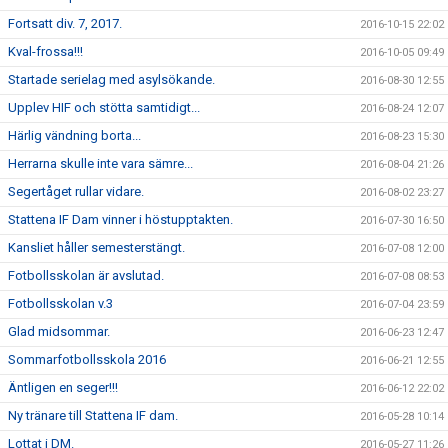
Fortsatt div. 7, 2017.
2016-10-15 22:02
Kval-frossa!!!
2016-10-05 09:49
Startade serielag med asylsökande.
2016-08-30 12:55
Upplev HIF och stötta samtidigt...
2016-08-24 12:07
Härlig vändning borta...
2016-08-23 15:30
Herrarna skulle inte vara sämre...
2016-08-04 21:26
Segertåget rullar vidare.
2016-08-02 23:27
Stattena IF Dam vinner i höstupptakten.
2016-07-30 16:50
Kansliet håller semesterstängt.
2016-07-08 12:00
Fotbollsskolan är avslutad.
2016-07-08 08:53
Fotbollsskolan v.3
2016-07-04 23:59
Glad midsommar.
2016-06-23 12:47
Sommarfotbollsskola 2016
2016-06-21 12:55
Äntligen en seger!!!
2016-06-12 22:02
Ny tränare till Stattena IF dam.
2016-05-28 10:14
Lottat i DM.
2016-05-27 11:26