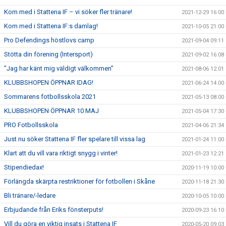
Kom med i Stattena IF – vi söker fler tränare!
2021-12-29 16:00
Kom med i Stattena IF:s damlag!
2021-10-05 21:00
Pro Defendings höstlovs camp
2021-09-04 09:11
Stötta din förening (Intersport)
2021-09-02 16:08
”Jag har känt mig väldigt välkommen”
2021-08-06 12:01
KLUBBSHOPEN ÖPPNAR IDAG!
2021-06-24 14:00
Sommarens fotbollsskola 2021
2021-05-13 08:00
KLUBBSHOPEN ÖPPNAR 10 MAJ
2021-05-04 17:30
PRO Fotbollsskola
2021-04-06 21:34
Just nu söker Stattena IF fler spelare till vissa lag
2021-01-24 11:00
Klart att du vill vara riktigt snygg i vinter!
2021-01-23 12:21
Stipendiedax!
2020-11-19 10:00
Förlängda skärpta restriktioner för fotbollen i Skåne
2020-11-18 21:30
Bli tränare/-ledare
2020-10-05 10:00
Erbjudande från Eriks fönsterputs!
2020-09-23 16:10
Vill du göra en viktig insats i Stattena IF
2020-05-20 09:03