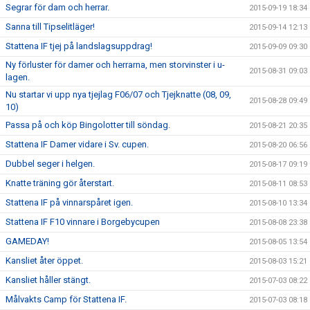
Segrar för dam och herrar.
2015-09-19 18:34
Sanna till Tipselitläger!
2015-09-14 12:13
Stattena IF tjej på landslagsuppdrag!
2015-09-09 09:30
Ny förluster för damer och herrarna, men storvinster i u-
2015-08-31 09:03
lagen.
Nu startar vi upp nya tjejlag F06/07 och Tjejknatte (08, 09,
2015-08-28 09:49
10)
Passa på och köp Bingolotter till söndag.
2015-08-21 20:35
Stattena IF Damer vidare i Sv. cupen.
2015-08-20 06:56
Dubbel seger i helgen.
2015-08-17 09:19
Knatte träning gör återstart.
2015-08-11 08:53
Stattena IF på vinnarspåret igen.
2015-08-10 13:34
Stattena IF F10 vinnare i Borgebycupen
2015-08-08 23:38
GAMEDAY!
2015-08-05 13:54
Kansliet åter öppet.
2015-08-03 15:21
Kansliet håller stängt.
2015-07-03 08:22
Målvakts Camp för Stattena IF.
2015-07-03 08:18