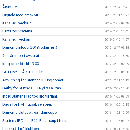
Årsmöte
2018-02-04 15:41
Digitala medlemskort
2018-01-31 13:27
Kansliet i vecka 7
2018-01-22 08:48
Panta för Stattena
2018-01-15 11:41
Kansliet i veckan
2018-01-15 11:37
Damerna inleder 2018 redan nu :)
2017-12-17 09:18
94:e årsmötet avklarat
2017-02-14 18:50
Idag Årsmöte kl 19.00.
2017-02-13 07:59
GOTT NYTT ÅR till Er alla!
2016-12-30 08:00
Avslutning för Stattena IF Ungdomar.
2016-12-11 16:19
Derby för Stattena IF i Nyårssaluten.
2016-12-09 11:20
Inget Stattena lag tog sig till final.
2016-11-28 09:59
Dags för HM i futsal, seniorer.
2016-11-23 13:15
Damerna slutade trea i damcupen.
2016-11-21 10:09
Stattena IF Dam i Råå IF damcup i futsal.
2016-11-15 09:07
Ledarträff på klubben.
2016-10-31 14:45