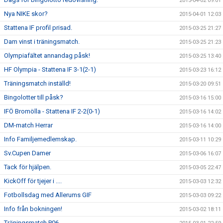
2015-04-02 09:01
Nya NIKE skor?
2015-04-01 12:03
Stattena IF profil prisad.
2015-03-25 21:27
Dam vinst i träningsmatch.
2015-03-25 21:23
Olympiafältet annandag påsk!
2015-03-25 13:40
HF Olympia - Stattena IF 3-1(2-1)
2015-03-23 16:12
Träningsmatch inställd!
2015-03-20 09:51
Bingolotter till påsk?
2015-03-16 15:00
IFÖ Bromölla - Stattena IF 2-2(0-1)
2015-03-16 14:02
DM-match Herrar
2015-03-16 14:00
Info Familjemedlemskap.
2015-03-11 10:29
Sv.Cupen Damer
2015-03-06 16:07
Tack för hjälpen.
2015-03-05 22:47
KickOff för tjejer i ....
2015-03-03 12:32
Fotbollsdag med Allerums GIF
2015-03-03 09:22
Info från bokningen!
2015-03-02 18:11
Träningsmatch P06