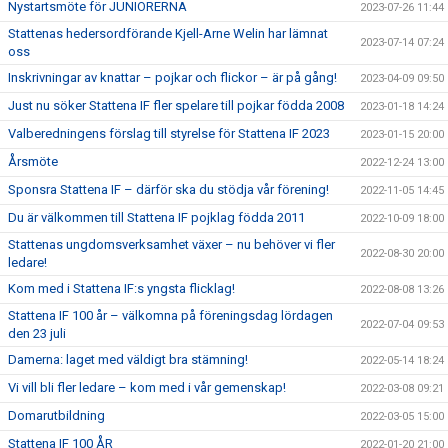
Nystartsmöte för JUNIORERNA
2023-07-26 11:44
Stattenas hedersordförande Kjell-Arne Welin har lämnat
2023-07-14 07:24
oss
Inskrivningar av knattar – pojkar och flickor – är på gång!
2023-04-09 09:50
Just nu söker Stattena IF fler spelare till pojkar födda 2008
2023-01-18 14:24
Valberedningens förslag till styrelse för Stattena IF 2023
2023-01-15 20:00
Årsmöte
2022-12-24 13:00
Sponsra Stattena IF – därför ska du stödja vår förening!
2022-11-05 14:45
Du är välkommen till Stattena IF pojklag födda 2011
2022-10-09 18:00
Stattenas ungdomsverksamhet växer – nu behöver vi fler
2022-08-30 20:00
ledare!
Kom med i Stattena IF:s yngsta flicklag!
2022-08-08 13:26
Stattena IF 100 år – välkomna på föreningsdag lördagen
2022-07-04 09:53
den 23 juli
Damerna: laget med väldigt bra stämning!
2022-05-14 18:24
Vi vill bli fler ledare – kom med i vår gemenskap!
2022-03-08 09:21
Domarutbildning
2022-03-05 15:00
Stattena IF 100 ÅR
2022-01-20 21:00