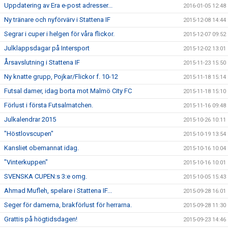
Uppdatering av Era e-post adresser...
2016-01-05 12:48
Ny tränare och nyförvärv i Stattena IF
2015-12-08 14:44
Segrar i cuper i helgen för våra flickor.
2015-12-07 09:52
Julklappsdagar på Intersport
2015-12-02 13:01
Årsavslutning i Stattena IF
2015-11-23 15:50
Ny knatte grupp, Pojkar/Flickor f. 10-12
2015-11-18 15:14
Futsal damer, idag borta mot Malmö City FC
2015-11-18 15:10
Förlust i första Futsalmatchen.
2015-11-16 09:48
Julkalendrar 2015
2015-10-26 10:11
"Höstlovscupen"
2015-10-19 13:54
Kansliet obemannat idag.
2015-10-16 10:04
"Vinterkuppen"
2015-10-16 10:01
SVENSKA CUPEN:s 3:e omg.
2015-10-05 15:43
Ahmad Mufleh, spelare i Stattena IF...
2015-09-28 16:01
Seger för damerna, brakförlust för herrarna.
2015-09-28 11:30
Grattis på högtidsdagen!
2015-09-23 14:46