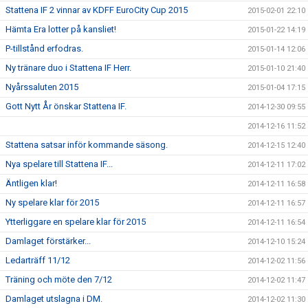
Stattena IF 2 vinnar av KDFF EuroCity Cup 2015
2015-02-01 22:10
Hämta Era lotter på kansliet!
2015-01-22 14:19
P-tillstånd erfodras.
2015-01-14 12:06
Ny tränare duo i Stattena IF Herr.
2015-01-10 21:40
Nyårssaluten 2015
2015-01-04 17:15
Gott Nytt År önskar Stattena IF.
2014-12-30 09:55
2014-12-16 11:52
Stattena satsar inför kommande säsong.
2014-12-15 12:40
Nya spelare till Stattena IF...
2014-12-11 17:02
Äntligen klar!
2014-12-11 16:58
Ny spelare klar för 2015
2014-12-11 16:57
Ytterliggare en spelare klar för 2015
2014-12-11 16:54
Damlaget förstärker...
2014-12-10 15:24
Ledarträff 11/12
2014-12-02 11:56
Träning och möte den 7/12
2014-12-02 11:47
Damlaget utslagna i DM.
2014-12-02 11:30