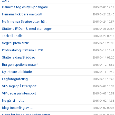
2015
Damerna tog en ny 3-poängare.
2015-05-05 12:19
Herrarna fick bara oavgjort!
2015-04-24 22:40
Nu finns nya Sverigelotten här!
2015-04-24 10:57
Stattena IF Dam U med stor seger.
2015-04-21 20:57
Tack till Er alla!
2015-04-20 09:18
Seger i premiären!
2015-04-18 20:36
Profilkatalog Stattena IF 2015
2015-04-14 13:42
Stattena dag/Städdag
2015-04-14 09:20
Bra genrepetions match!
2015-04-12 18:52
Ny tränare utbildade.
2015-04-11 15:45
Lagfotografering
2015-04-10 16:48
VIP-Dagar på Intersport.
2015-04-08 15:38
VIP dagar på Intersport
2015-04-07 10:54
Nu går vi mot...
2015-04-02 14:35
Idag, insamling av ....
2015-04-02 09:08
Dags för bingolotto redovisning.