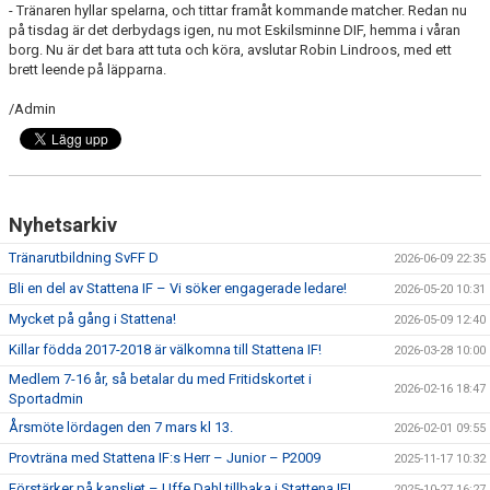
- Tränaren hyllar spelarna, och tittar framåt kommande matcher. Redan nu
SPONSORER
på tisdag är det derbydags igen, nu mot Eskilsminne DIF, hemma i våran
borg. Nu är det bara att tuta och köra, avslutar Robin Lindroos, med ett
DOMARE, MATCHER.
brett leende på läpparna.
/Admin
AVGIFTER
FÖRENINGSSHOP
KONTAKT
Nyhetsarkiv
STATTENA CUP
Tränarutbildning SvFF D
2026-06-09 22:35
Bli en del av Stattena IF – Vi söker engagerade ledare!
2026-05-20 10:31
INTRESSEANMÄLAN SOM TRÄNARE/LEDARE
Mycket på gång i Stattena!
2026-05-09 12:40
INTRESSEANMÄLAN MEDLEM/SPELARE
Killar födda 2017-2018 är välkomna till Stattena IF!
2026-03-28 10:00
Medlem 7-16 år, så betalar du med Fritidskortet i
2026-02-16 18:47
Sportadmin
Årsmöte lördagen den 7 mars kl 13.
2026-02-01 09:55
Provträna med Stattena IF:s Herr – Junior – P2009
2025-11-17 10:32
Förstärker på kansliet – Uffe Dahl tillbaka i Stattena IF!
2025-10-27 16:27