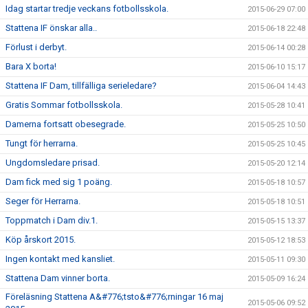
Idag startar tredje veckans fotbollsskola.
2015-06-29 07:00
Stattena IF önskar alla..
2015-06-18 22:48
Förlust i derbyt.
2015-06-14 00:28
Bara X borta!
2015-06-10 15:17
Stattena IF Dam, tillfälliga serieledare?
2015-06-04 14:43
Gratis Sommar fotbollsskola.
2015-05-28 10:41
Damerna fortsatt obesegrade.
2015-05-25 10:50
Tungt för herrarna.
2015-05-25 10:45
Ungdomsledare prisad.
2015-05-20 12:14
Dam fick med sig 1 poäng.
2015-05-18 10:57
Seger för Herrarna.
2015-05-18 10:51
Toppmatch i Dam div.1.
2015-05-15 13:37
Köp årskort 2015.
2015-05-12 18:53
Ingen kontakt med kansliet.
2015-05-11 09:30
Stattena Dam vinner borta.
2015-05-09 16:24
Föreläsning Stattena A&#776;tsto&#776;rningar 16 maj
2015-05-06 09:52