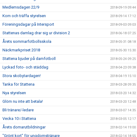
Medlemsdagen 22/9
2018-09-19 09:44
Kom och träffa styrelsen
2018-09-14 17:12
Föreningsdagar på Intersport
2018-09-03 09:03
Stattenas damlag drar sig ur division 2
2018-06-18 07:25
Årets sommarfotbollsskola
2018-05-31 08:18
Näckmarkpriset 2018
2018-05-30 15:30
Stattena bjuder på damfotboll
2018-05-24 09:25
Lyckad foto- och städdag
2018-04-23 09:38
Stora skobytardagen!
2018-04-19 15:10
Tanka för Stattena
2018-03-28 09:35
Nya styrelsen
2018-03-20 14:32
Glöm nu inte att betala!
2018-03-20 12:48
Bli tränare/-ledare
2018-03-07 14:35
Vecka 10 i Stattena
2018-03-05 12:17
Årets domarutbildningar
2018-02-14 19:00
"Grönt kort" för ungdomstränare
2018-02-14 18:55