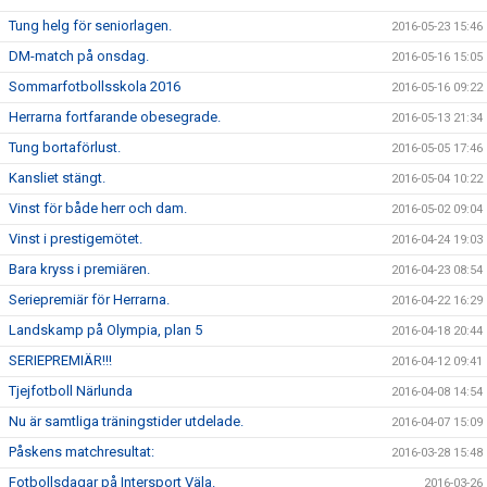
Tung helg för seniorlagen.
2016-05-23 15:46
DM-match på onsdag.
2016-05-16 15:05
Sommarfotbollsskola 2016
2016-05-16 09:22
Herrarna fortfarande obesegrade.
2016-05-13 21:34
Tung bortaförlust.
2016-05-05 17:46
Kansliet stängt.
2016-05-04 10:22
Vinst för både herr och dam.
2016-05-02 09:04
Vinst i prestigemötet.
2016-04-24 19:03
Bara kryss i premiären.
2016-04-23 08:54
Seriepremiär för Herrarna.
2016-04-22 16:29
Landskamp på Olympia, plan 5
2016-04-18 20:44
SERIEPREMIÄR!!!
2016-04-12 09:41
Tjejfotboll Närlunda
2016-04-08 14:54
Nu är samtliga träningstider utdelade.
2016-04-07 15:09
Påskens matchresultat:
2016-03-28 15:48
Fotbollsdagar på Intersport Väla.
2016-03-26