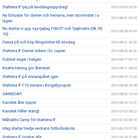
Stattena IF tjej på landslagsuppdrag!
2015-09-09 09:30
Ny förluster för damer och herrarna, men storvinster i u-
2015-08-31 09:03
lagen.
Nu startar vi upp nya tjejlag F06/07 och Tjejknatte (08, 09,
2015-08-28 09:49
10)
Passa på och köp Bingolotter till söndag.
2015-08-21 20:35
Stattena IF Damer vidare i Sv. cupen.
2015-08-20 06:56
Dubbel seger i helgen.
2015-08-17 09:19
Knatte träning gör återstart.
2015-08-11 08:53
Stattena IF på vinnarspåret igen.
2015-08-10 13:34
Stattena IF F10 vinnare i Borgebycupen
2015-08-08 23:38
GAMEDAY!
2015-08-05 13:54
Kansliet åter öppet.
2015-08-03 15:21
Kansliet håller stängt.
2015-07-03 08:22
Målvakts Camp för Stattena IF.
2015-07-03 08:18
Idag startar tredje veckans fotbollsskola.
2015-06-29 07:00
Stattena IF önskar alla..
2015-06-18 22:48