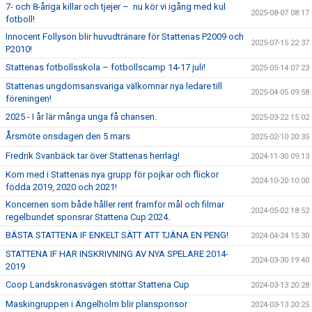
7- och 8-åriga killar och tjejer – nu kör vi igång med kul
2025-08-07 08:17
fotboll!
Innocent Follyson blir huvudtränare för Stattenas P2009 och
2025-07-15 22:37
P2010!
Stattenas fotbollsskola – fotbollscamp 14-17 juli!
2025-05-14 07:23
Stattenas ungdomsansvariga välkomnar nya ledare till
2025-04-05 09:58
föreningen!
2025 - I år lär många unga få chansen.
2025-03-22 15:02
Årsmöte onsdagen den 5 mars
2025-02-10 20:35
Fredrik Svanbäck tar över Stattenas herrlag!
2024-11-30 09:13
Kom med i Stattenas nya grupp för pojkar och flickor
2024-10-20 10:00
födda 2019, 2020 och 2021!
Koncernen som både håller rent framför mål och filmar
2024-05-02 18:52
regelbundet sponsrar Stattena Cup 2024.
BÄSTA STATTENA IF ENKELT SÄTT ATT TJÄNA EN PENG!
2024-04-24 15:30
STATTENA IF HAR INSKRIVNING AV NYA SPELARE 2014-
2024-03-30 19:40
2019
Coop Landskronasvägen stöttar Stattena Cup
2024-03-13 20:28
Maskingruppen i Ängelholm blir plansponsor
2024-03-13 20:25