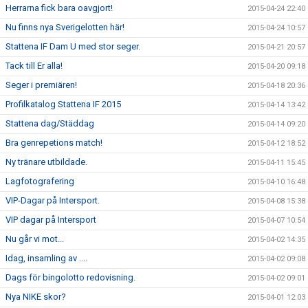
Herrarna fick bara oavgjort!
2015-04-24 22:40
Nu finns nya Sverigelotten här!
2015-04-24 10:57
Stattena IF Dam U med stor seger.
2015-04-21 20:57
Tack till Er alla!
2015-04-20 09:18
Seger i premiären!
2015-04-18 20:36
Profilkatalog Stattena IF 2015
2015-04-14 13:42
Stattena dag/Städdag
2015-04-14 09:20
Bra genrepetions match!
2015-04-12 18:52
Ny tränare utbildade.
2015-04-11 15:45
Lagfotografering
2015-04-10 16:48
VIP-Dagar på Intersport.
2015-04-08 15:38
VIP dagar på Intersport
2015-04-07 10:54
Nu går vi mot...
2015-04-02 14:35
Idag, insamling av ....
2015-04-02 09:08
Dags för bingolotto redovisning.
2015-04-02 09:01
Nya NIKE skor?
2015-04-01 12:03