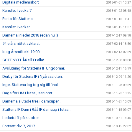
Digitala medlemskort
2018-01-31 13:27
Kansliet i vecka 7
2018-01-22 08:48
Panta för Stattena
2018-01-15 11:41
Kansliet i veckan
2018-01-15 11:37
Damerna inleder 2018 redan nu :)
2017-12-17 09:18
94:e årsmötet avklarat
2017-02-14 18:50
Idag Årsmöte kl 19.00.
2017-02-13 07:59
GOTT NYTT ÅR till Er alla!
2016-12-30 08:00
Avslutning för Stattena IF Ungdomar.
2016-12-11 16:19
Derby för Stattena IF i Nyårssaluten.
2016-12-09 11:20
Inget Stattena lag tog sig till final.
2016-11-28 09:59
Dags för HM i futsal, seniorer.
2016-11-23 13:15
Damerna slutade trea i damcupen.
2016-11-21 10:09
Stattena IF Dam i Råå IF damcup i futsal.
2016-11-15 09:07
Ledarträff på klubben.
2016-10-31 14:45
Fortsatt div. 7, 2017.
2016-10-15 22:02