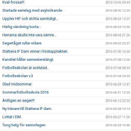
Kval-frossa!!!
2016-10-05 09:49
Startade serielag med asylsökande.
2016-08-30 12:55
Upplev HIF och stötta samtidigt...
2016-08-24 12:07
Härlig vändning borta...
2016-08-23 15:30
Herrarna skulle inte vara sämre...
2016-08-04 21:26
Segertåget rullar vidare.
2016-08-02 23:27
Stattena IF Dam vinner i höstupptakten.
2016-07-30 16:50
Kansliet håller semesterstängt.
2016-07-08 12:00
Fotbollsskolan är avslutad.
2016-07-08 08:53
Fotbollsskolan v.3
2016-07-04 23:59
Glad midsommar.
2016-06-23 12:47
Sommarfotbollsskola 2016
2016-06-21 12:55
Äntligen en seger!!!
2016-06-12 22:02
Ny tränare till Stattena IF dam.
2016-05-28 10:14
Lottat i DM.
2016-05-27 11:26
Tung helg för seniorlagen.
2016-05-23 15:46