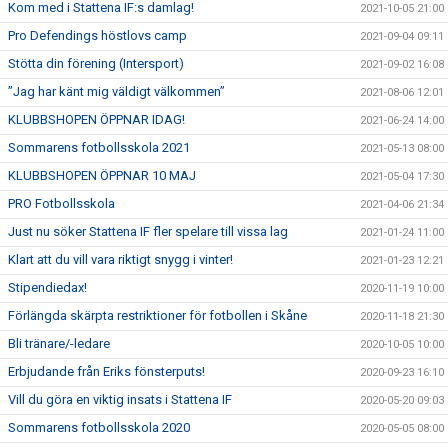
Kom med i Stattena IF:s damlag!
2021-10-05 21:00
Pro Defendings höstlovs camp
2021-09-04 09:11
Stötta din förening (Intersport)
2021-09-02 16:08
”Jag har känt mig väldigt välkommen”
2021-08-06 12:01
KLUBBSHOPEN ÖPPNAR IDAG!
2021-06-24 14:00
Sommarens fotbollsskola 2021
2021-05-13 08:00
KLUBBSHOPEN ÖPPNAR 10 MAJ
2021-05-04 17:30
PRO Fotbollsskola
2021-04-06 21:34
Just nu söker Stattena IF fler spelare till vissa lag
2021-01-24 11:00
Klart att du vill vara riktigt snygg i vinter!
2021-01-23 12:21
Stipendiedax!
2020-11-19 10:00
Förlängda skärpta restriktioner för fotbollen i Skåne
2020-11-18 21:30
Bli tränare/-ledare
2020-10-05 10:00
Erbjudande från Eriks fönsterputs!
2020-09-23 16:10
Vill du göra en viktig insats i Stattena IF
2020-05-20 09:03
Sommarens fotbollsskola 2020
2020-05-05 08:00