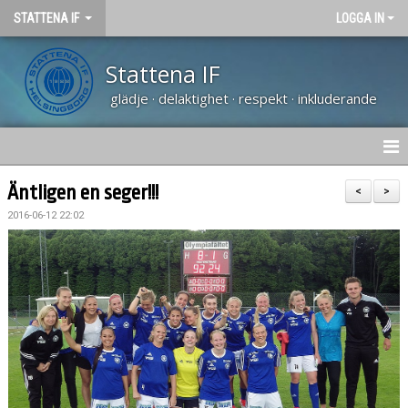
STATTENA IF
LOGGA IN
Stattena IF
glädje · delaktighet · respekt · inkluderande
HEM
Äntligen en seger!!!
<
>
2016-06-12 22:02
NYHETER
TRÄNARUTBILDNING SVFF D
OM KLUBBEN
KALENDER
VÅRA LAG