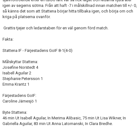
igen av segerns sötma. Från att haft -7 i målskillnad innan matchen till +/- 0,
så känns det som att Stattena börjar hitta tillbaka igen, och börja om och
kriga på platserna ovanför.
Grattis tjejer och ledarstaben för en väl genom förd match.
Fakta:
Stattena IF - Färjestadens GoIF 8-1(4-0)
Målskyttar Stattena:
Josefine Norstedt 4
Isabell Aguilar 2
Stephanie Petersson 1
Emma Krantz 1
Färjestadens GoIF:
Caroline Järnesjö 1
Byte Stattena:
46 min Ut Isabell Aguilar, In Merima Alibasic, 75 min Ut Lisa Wikner, In
Gabriella Aguilar, 83 min Ut Anna Latomanski, In Clara Bredhe.