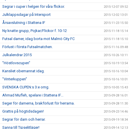
Segrar i cuper i helgen för våra flickor.
2015-12-07 09:52
Julklappsdagar på Intersport
2015-12-02 13:01
Årsavslutning i Stattena IF
2015-11-23 15:50
Ny knatte grupp, Pojkar/Flickor f. 10-12
2015-11-18 15:14
Futsal damer, idag borta mot Malmö City FC
2015-11-18 15:10
Förlust i första Futsalmatchen.
2015-11-16 09:48
Julkalendrar 2015
2015-10-26 10:11
"Höstlovscupen"
2015-10-19 13:54
Kansliet obemannat idag.
2015-10-16 10:04
"Vinterkuppen"
2015-10-16 10:01
SVENSKA CUPEN:s 3:e omg.
2015-10-05 15:43
Ahmad Mufleh, spelare i Stattena IF...
2015-09-28 16:01
Seger för damerna, brakförlust för herrarna.
2015-09-28 11:30
Grattis på högtidsdagen!
2015-09-23 14:46
Segrar för dam och herrar.
2015-09-19 18:34
Sanna till Tipselitläger!
2015-09-14 12:13