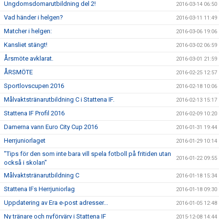
Ungdomsdomarutbildning del 2!
2016-03-14 06:50
Vad händer i helgen?
2016-03-11 11:49
Matcher i helgen:
2016-03-06 19:06
Kansliet stängt!
2016-03-02 06:59
Årsmöte avklarat.
2016-03-01 21:59
ÅRSMÖTE
2016-02-25 12:57
Sportlovscupen 2016
2016-02-18 10:06
Målvaktstränarutbildning C i Stattena IF.
2016-02-13 15:17
Stattena IF Profil 2016
2016-02-09 10:20
Damerna vann Euro City Cup 2016
2016-01-31 19:44
Herrjuniorlaget
2016-01-29 10:14
"Tips för den som inte bara vill spela fotboll på fritiden utan
2016-01-22 09:55
också i skolan"
Målvaktstränarutbildning C
2016-01-18 15:34
Stattena IFs Herrjuniorlag
2016-01-18 09:30
Uppdatering av Era e-post adresser...
2016-01-05 12:48
Ny tränare och nyförvärv i Stattena IF
2015-12-08 14:44