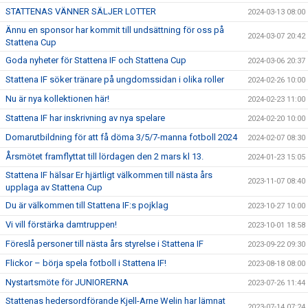
STATTENAS VÄNNER SÄLJER LOTTER
2024-03-13 08:00
Ännu en sponsor har kommit till undsättning för oss på
2024-03-07 20:42
Stattena Cup
Goda nyheter för Stattena IF och Stattena Cup
2024-03-06 20:37
Stattena IF söker tränare på ungdomssidan i olika roller
2024-02-26 10:00
Nu är nya kollektionen här!
2024-02-23 11:00
Stattena IF har inskrivning av nya spelare
2024-02-20 10:00
Domarutbildning för att få döma 3/5/7-manna fotboll 2024
2024-02-07 08:30
Årsmötet framflyttat till lördagen den 2 mars kl 13.
2024-01-23 15:05
Stattena IF hälsar Er hjärtligt välkommen till nästa års
2023-11-07 08:40
upplaga av Stattena Cup
Du är välkommen till Stattena IF:s pojklag
2023-10-27 10:00
Vi vill förstärka damtruppen!
2023-10-01 18:58
Föreslå personer till nästa års styrelse i Stattena IF
2023-09-22 09:30
Flickor – börja spela fotboll i Stattena IF!
2023-08-18 08:00
Nystartsmöte för JUNIORERNA
2023-07-26 11:44
Stattenas hedersordförande Kjell-Arne Welin har lämnat
2023-07-14 07:24