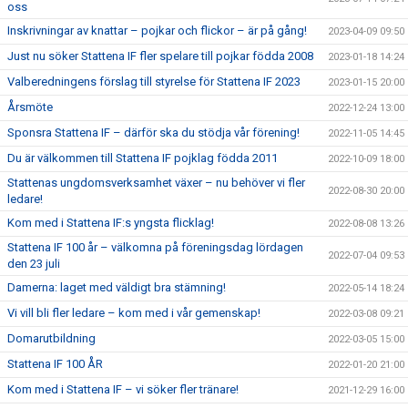
oss
Inskrivningar av knattar – pojkar och flickor – är på gång!
2023-04-09 09:50
Just nu söker Stattena IF fler spelare till pojkar födda 2008
2023-01-18 14:24
Valberedningens förslag till styrelse för Stattena IF 2023
2023-01-15 20:00
Årsmöte
2022-12-24 13:00
Sponsra Stattena IF – därför ska du stödja vår förening!
2022-11-05 14:45
Du är välkommen till Stattena IF pojklag födda 2011
2022-10-09 18:00
Stattenas ungdomsverksamhet växer – nu behöver vi fler
2022-08-30 20:00
ledare!
Kom med i Stattena IF:s yngsta flicklag!
2022-08-08 13:26
Stattena IF 100 år – välkomna på föreningsdag lördagen
2022-07-04 09:53
den 23 juli
Damerna: laget med väldigt bra stämning!
2022-05-14 18:24
Vi vill bli fler ledare – kom med i vår gemenskap!
2022-03-08 09:21
Domarutbildning
2022-03-05 15:00
Stattena IF 100 ÅR
2022-01-20 21:00
Kom med i Stattena IF – vi söker fler tränare!
2021-12-29 16:00