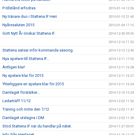
P-tillstånd erfodras.
2015-01-14 12:06
Ny tränare duo i Stattena IF Herr.
2015-01-10 21:40
Nyårssaluten 2015
2015-01-04 17:15
Gott Nytt År önskar Stattena IF.
2014-12-30 09:55
2014-12-16 11:52
Stattena satsar inför kommande säsong.
2014-12-15 12:40
Nya spelare till Stattena IF...
2014-12-11 17:02
Äntligen klar!
2014-12-11 16:58
Ny spelare klar för 2015
2014-12-11 16:57
Ytterliggare en spelare klar för 2015
2014-12-11 16:54
Damlaget förstärker...
2014-12-10 15:24
Ledarträff 11/12
2014-12-02 11:56
Träning och möte den 7/12
2014-12-02 11:47
Damlaget utslagna i DM.
2014-12-02 11:30
Stöd Stattena IF när du handlar på nätet.
2014-11-27 09:01
Info från Herrlaget.
2014-11-26 11:10