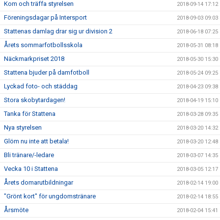
Kom och träffa styrelsen
2018-09-14 17:12
Föreningsdagar på Intersport
2018-09-03 09:03
Stattenas damlag drar sig ur division 2
2018-06-18 07:25
Årets sommarfotbollsskola
2018-05-31 08:18
Näckmarkpriset 2018
2018-05-30 15:30
Stattena bjuder på damfotboll
2018-05-24 09:25
Lyckad foto- och städdag
2018-04-23 09:38
Stora skobytardagen!
2018-04-19 15:10
Tanka för Stattena
2018-03-28 09:35
Nya styrelsen
2018-03-20 14:32
Glöm nu inte att betala!
2018-03-20 12:48
Bli tränare/-ledare
2018-03-07 14:35
Vecka 10 i Stattena
2018-03-05 12:17
Årets domarutbildningar
2018-02-14 19:00
"Grönt kort" för ungdomstränare
2018-02-14 18:55
Årsmöte
2018-02-04 15:41