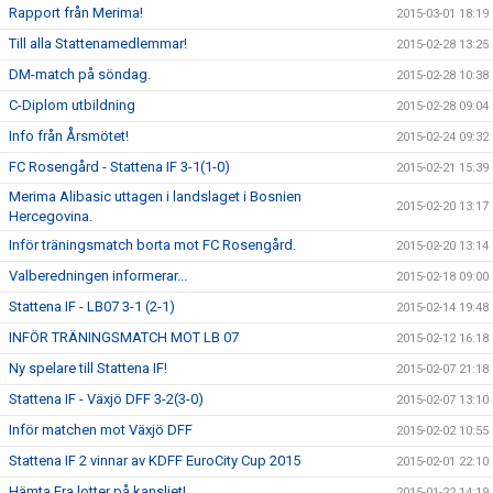
Rapport från Merima!
2015-03-01 18:19
Till alla Stattenamedlemmar!
2015-02-28 13:25
DM-match på söndag.
2015-02-28 10:38
C-Diplom utbildning
2015-02-28 09:04
Info från Årsmötet!
2015-02-24 09:32
FC Rosengård - Stattena IF 3-1(1-0)
2015-02-21 15:39
Merima Alibasic uttagen i landslaget i Bosnien
2015-02-20 13:17
Hercegovina.
Inför träningsmatch borta mot FC Rosengård.
2015-02-20 13:14
Valberedningen informerar...
2015-02-18 09:00
Stattena IF - LB07 3-1 (2-1)
2015-02-14 19:48
INFÖR TRÄNINGSMATCH MOT LB 07
2015-02-12 16:18
Ny spelare till Stattena IF!
2015-02-07 21:18
Stattena IF - Växjö DFF 3-2(3-0)
2015-02-07 13:10
Inför matchen mot Växjö DFF
2015-02-02 10:55
Stattena IF 2 vinnar av KDFF EuroCity Cup 2015
2015-02-01 22:10
Hämta Era lotter på kansliet!
2015-01-22 14:19