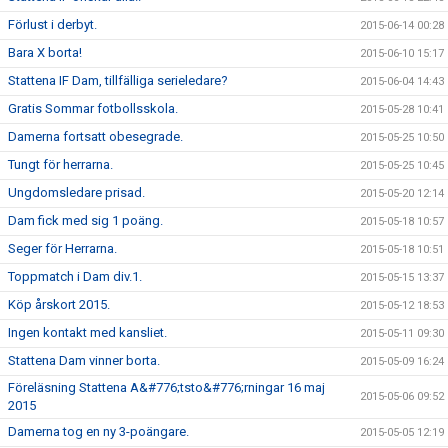
Förlust i derbyt.
2015-06-14 00:28
Bara X borta!
2015-06-10 15:17
Stattena IF Dam, tillfälliga serieledare?
2015-06-04 14:43
Gratis Sommar fotbollsskola.
2015-05-28 10:41
Damerna fortsatt obesegrade.
2015-05-25 10:50
Tungt för herrarna.
2015-05-25 10:45
Ungdomsledare prisad.
2015-05-20 12:14
Dam fick med sig 1 poäng.
2015-05-18 10:57
Seger för Herrarna.
2015-05-18 10:51
Toppmatch i Dam div.1.
2015-05-15 13:37
Köp årskort 2015.
2015-05-12 18:53
Ingen kontakt med kansliet.
2015-05-11 09:30
Stattena Dam vinner borta.
2015-05-09 16:24
Föreläsning Stattena A&#776;tsto&#776;rningar 16 maj
2015-05-06 09:52
2015
Damerna tog en ny 3-poängare.
2015-05-05 12:19