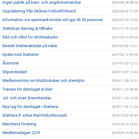
Ingen publik på barn- och ungdomsmatcher
2020-04-28 08:00
Uppdatering från Skånes Fotbollförbund
2020-04-02 17:00
Information om sammankomster vid upp till 50 personer
2020-03-30 10:20
Stattenas damlag är tillbaka
2019-11-14 16:00
Råd och Vård för idrottsskador
2019-03-15 09:50
Beställ Stattenakläder på nätet
2019-03-06 12:51
Spela med Stattena!
2019-02-12 09:20
Årsmöte!
2019-01-03 12:12
Stipendiedax!
2018-12-07 14:44
Medlemsmöte om klubblokalen och utemiljön
2018-11-28 13:31
Tränare för damlaget är klar!
2018-11-27 08:46
Jul- och snart årsmötesdax
2018-11-20 12:20
Nya tag för damlaget i Stattena
2018-11-06 11:54
Stattena IF söker Barnfotbollscoach
2018-10-23 09:49
Matchens förening
2018-10-12 14:52
Medlemsdagen 22/9
2018-09-19 09:44