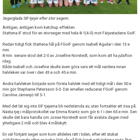
SPONSORER
Segerglada SIF-tjejer efter stor segern.
DOMARE, MATCHER.
Äntligen, äntligen kom ketchup effekten.
AVGIFTER
Stattena IF stod för en storseger med hela 8-1(4-0) mot Färjestadens GoIF.
Redan tidigt fick Stattena hål på FGoIF genom Isabell Aguilar i den 13:e
FÖRENINGSSHOP
min.
8 min. senare stod det 2-0 av Josefine Norstedt, som kom att ha julafton
KONTAKT
idag.
Både Isabell och Josefine skulle även göra vars ett mål vardera innan
STATTENA CUP
halvleken var över i den 43:e och 45:e min.
Andra halvleken började som första halvlek med ett tidigt mål i den 50:e
INTRESSEANMÄLAN SOM TRÄNARE/LEDARE
min gör Stephanie Petersson 5-0. Där emellan reducerar FGoIF genom
Caroline Järnesjö till 5-1.
INTRESSEANMÄLAN MEDLEM/SPELARE
Med det lät sig inte SIF tjejerna bli nedstämda av, utan fortsätter att ösa på.
Nästa tjej i målprotokollet var Emma Krantz som gör 6-1 i den 65:e min. Sen
skulle det bara handla om Josse Norstedt som får avsluta dagen med
ytterligare 2 mål och blev 4 målskytt.
En väl förtjänt seger som kom alldeles rätt i tiden, efter ett stukat
självförtroende efter en turbo länt vår så fick laget och ledarna njuta åter