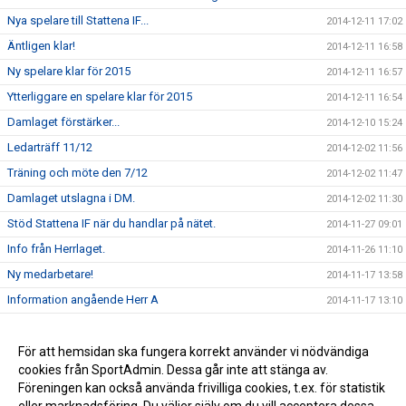
Nya spelare till Stattena IF...
2014-12-11 17:02
Äntligen klar!
2014-12-11 16:58
Ny spelare klar för 2015
2014-12-11 16:57
Ytterliggare en spelare klar för 2015
2014-12-11 16:54
Damlaget förstärker...
2014-12-10 15:24
Ledarträff 11/12
2014-12-02 11:56
Träning och möte den 7/12
2014-12-02 11:47
Damlaget utslagna i DM.
2014-12-02 11:30
Stöd Stattena IF när du handlar på nätet.
2014-11-27 09:01
Info från Herrlaget.
2014-11-26 11:10
Ny medarbetare!
2014-11-17 13:58
Information angående Herr A
2014-11-17 13:10
Tack för ert stöd
2014-11-17 13:00
Stöd Stattena IF:s ungdomar genom Svenska Spel
För att hemsidan ska fungera korrekt använder vi nödvändiga
2014-02-03 08:30
cookies från SportAdmin. Dessa går inte att stänga av.
Stattena IF på väg mot toppen
2014-01-01 08:54
Föreningen kan också använda frivilliga cookies, t.ex. för statistik