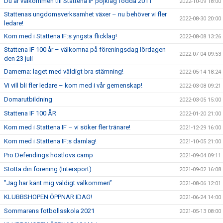
Du är välkommen till Stattena IF pojklag födda 2011
2022-10-09 18:00
Stattenas ungdomsverksamhet växer – nu behöver vi fler
2022-08-30 20:00
ledare!
Kom med i Stattena IF:s yngsta flicklag!
2022-08-08 13:26
Stattena IF 100 år – välkomna på föreningsdag lördagen
2022-07-04 09:53
den 23 juli
Damerna: laget med väldigt bra stämning!
2022-05-14 18:24
Vi vill bli fler ledare – kom med i vår gemenskap!
2022-03-08 09:21
Domarutbildning
2022-03-05 15:00
Stattena IF 100 ÅR
2022-01-20 21:00
Kom med i Stattena IF – vi söker fler tränare!
2021-12-29 16:00
Kom med i Stattena IF:s damlag!
2021-10-05 21:00
Pro Defendings höstlovs camp
2021-09-04 09:11
Stötta din förening (Intersport)
2021-09-02 16:08
”Jag har känt mig väldigt välkommen”
2021-08-06 12:01
KLUBBSHOPEN ÖPPNAR IDAG!
2021-06-24 14:00
Sommarens fotbollsskola 2021
2021-05-13 08:00