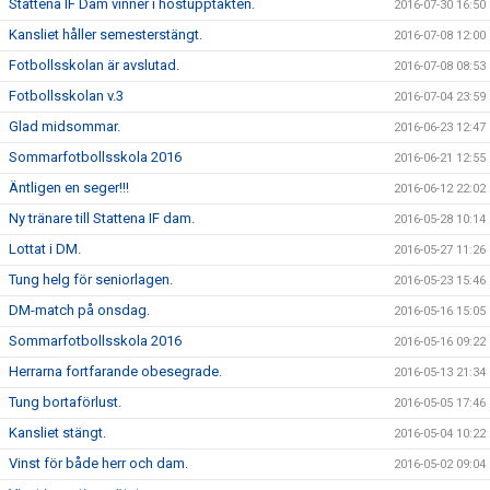
Stattena IF Dam vinner i höstupptakten.
2016-07-30 16:50
Kansliet håller semesterstängt.
2016-07-08 12:00
Fotbollsskolan är avslutad.
2016-07-08 08:53
Fotbollsskolan v.3
2016-07-04 23:59
Glad midsommar.
2016-06-23 12:47
Sommarfotbollsskola 2016
2016-06-21 12:55
Äntligen en seger!!!
2016-06-12 22:02
Ny tränare till Stattena IF dam.
2016-05-28 10:14
Lottat i DM.
2016-05-27 11:26
Tung helg för seniorlagen.
2016-05-23 15:46
DM-match på onsdag.
2016-05-16 15:05
Sommarfotbollsskola 2016
2016-05-16 09:22
Herrarna fortfarande obesegrade.
2016-05-13 21:34
Tung bortaförlust.
2016-05-05 17:46
Kansliet stängt.
2016-05-04 10:22
Vinst för både herr och dam.
2016-05-02 09:04