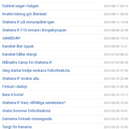
Dubbel seger i helgen.
2015-08-17 09:19
Knatte träning gör återstart.
2015-08-11 08:53
Stattena IF på vinnarspåret igen.
2015-08-10 13:34
Stattena IF F10 vinnare i Borgebycupen
2015-08-08 23:38
GAMEDAY!
2015-08-05 13:54
Kansliet åter öppet.
2015-08-03 15:21
Kansliet håller stängt.
2015-07-03 08:22
Målvakts Camp för Stattena IF.
2015-07-03 08:18
Idag startar tredje veckans fotbollsskola.
2015-06-29 07:00
Stattena IF önskar alla..
2015-06-18 22:48
Förlust i derbyt.
2015-06-14 00:28
Bara X borta!
2015-06-10 15:17
Stattena IF Dam, tillfälliga serieledare?
2015-06-04 14:43
Gratis Sommar fotbollsskola.
2015-05-28 10:41
Damerna fortsatt obesegrade.
2015-05-25 10:50
Tungt för herrarna.
2015-05-25 10:45