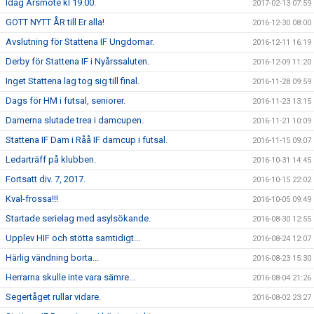
Idag Årsmöte kl 19.00.
2017-02-13 07:59
GOTT NYTT ÅR till Er alla!
2016-12-30 08:00
Avslutning för Stattena IF Ungdomar.
2016-12-11 16:19
Derby för Stattena IF i Nyårssaluten.
2016-12-09 11:20
Inget Stattena lag tog sig till final.
2016-11-28 09:59
Dags för HM i futsal, seniorer.
2016-11-23 13:15
Damerna slutade trea i damcupen.
2016-11-21 10:09
Stattena IF Dam i Råå IF damcup i futsal.
2016-11-15 09:07
Ledarträff på klubben.
2016-10-31 14:45
Fortsatt div. 7, 2017.
2016-10-15 22:02
Kval-frossa!!!
2016-10-05 09:49
Startade serielag med asylsökande.
2016-08-30 12:55
Upplev HIF och stötta samtidigt...
2016-08-24 12:07
Härlig vändning borta...
2016-08-23 15:30
Herrarna skulle inte vara sämre...
2016-08-04 21:26
Segertåget rullar vidare.
2016-08-02 23:27