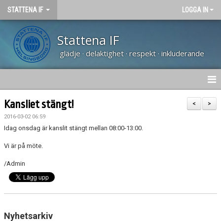
STATTENA IF
LOGGA IN
Stattena IF
glädje · delaktighet · respekt · inkluderande
HEM
Kansliet stängt!
<
>
2016-03-02 06:59
NYHETER
Idag onsdag är kanslit stängt mellan 08:00-13:00.
TRÄNARUTBILDNING SVFF D
Vi är på möte.
/Admin
OM KLUBBEN
KALENDER
VÅRA LAG
Nyhetsarkiv