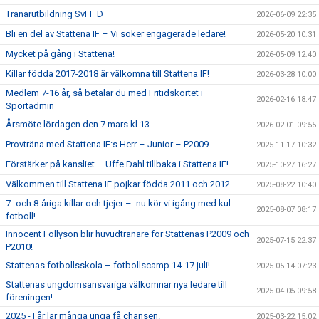
SPONSORER
Tränarutbildning SvFF D
2026-06-09 22:35
Bli en del av Stattena IF – Vi söker engagerade ledare!
2026-05-20 10:31
DOMARE, MATCHER.
Mycket på gång i Stattena!
2026-05-09 12:40
AVGIFTER
Killar födda 2017-2018 är välkomna till Stattena IF!
2026-03-28 10:00
Medlem 7-16 år, så betalar du med Fritidskortet i
2026-02-16 18:47
FÖRENINGSSHOP
Sportadmin
Årsmöte lördagen den 7 mars kl 13.
2026-02-01 09:55
KONTAKT
Provträna med Stattena IF:s Herr – Junior – P2009
2025-11-17 10:32
Förstärker på kansliet – Uffe Dahl tillbaka i Stattena IF!
STATTENA CUP
2025-10-27 16:27
Välkommen till Stattena IF pojkar födda 2011 och 2012.
2025-08-22 10:40
INTRESSEANMÄLAN SOM TRÄNARE/LEDARE
7- och 8-åriga killar och tjejer – nu kör vi igång med kul
2025-08-07 08:17
fotboll!
INTRESSEANMÄLAN MEDLEM/SPELARE
Innocent Follyson blir huvudtränare för Stattenas P2009 och
2025-07-15 22:37
P2010!
Stattenas fotbollsskola – fotbollscamp 14-17 juli!
2025-05-14 07:23
Stattenas ungdomsansvariga välkomnar nya ledare till
2025-04-05 09:58
föreningen!
2025 - I år lär många unga få chansen.
2025-03-22 15:02