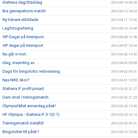
Stattena dag/Städdag
2015-04-14 09:20
Bra genrepetions match!
2015-04-12 18:52
Ny tränare utbildade.
2015-04-11 15:45
Lagfotografering
2015-04-10 16:48
VIP-Dagar på Intersport.
2015-04-08 15:38
VIP dagar på Intersport
2015-04-07 10:54
Nu går vi mot...
2015-04-02 14:35
Idag, insamling av ....
2015-04-02 09:08
Dags för bingolotto redovisning.
2015-04-02 09:01
Nya NIKE skor?
2015-04-01 12:03
Stattena IF profil prisad.
2015-03-25 21:27
Dam vinst i träningsmatch.
2015-03-25 21:23
Olympiafältet annandag påsk!
2015-03-25 13:40
HF Olympia - Stattena IF 3-1(2-1)
2015-03-23 16:12
Träningsmatch inställd!
2015-03-20 09:51
Bingolotter till påsk?
2015-03-16 15:00