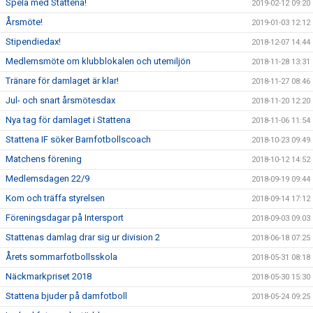
Spela med Stattena!
2019-02-12 09:20
Årsmöte!
2019-01-03 12:12
Stipendiedax!
2018-12-07 14:44
Medlemsmöte om klubblokalen och utemiljön
2018-11-28 13:31
Tränare för damlaget är klar!
2018-11-27 08:46
Jul- och snart årsmötesdax
2018-11-20 12:20
Nya tag för damlaget i Stattena
2018-11-06 11:54
Stattena IF söker Barnfotbollscoach
2018-10-23 09:49
Matchens förening
2018-10-12 14:52
Medlemsdagen 22/9
2018-09-19 09:44
Kom och träffa styrelsen
2018-09-14 17:12
Föreningsdagar på Intersport
2018-09-03 09:03
Stattenas damlag drar sig ur division 2
2018-06-18 07:25
Årets sommarfotbollsskola
2018-05-31 08:18
Näckmarkpriset 2018
2018-05-30 15:30
Stattena bjuder på damfotboll
2018-05-24 09:25