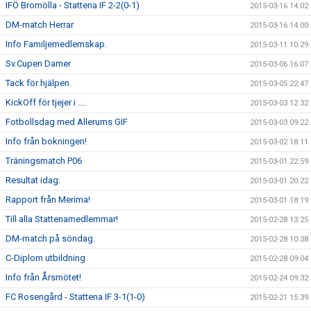
IFÖ Bromölla - Stattena IF 2-2(0-1)
2015-03-16 14:02
DM-match Herrar
2015-03-16 14:00
Info Familjemedlemskap.
2015-03-11 10:29
Sv.Cupen Damer
2015-03-06 16:07
Tack för hjälpen.
2015-03-05 22:47
KickOff för tjejer i ....
2015-03-03 12:32
Fotbollsdag med Allerums GIF
2015-03-03 09:22
Info från bokningen!
2015-03-02 18:11
Träningsmatch P06
2015-03-01 22:59
Resultat idag:
2015-03-01 20:22
Rapport från Merima!
2015-03-01 18:19
Till alla Stattenamedlemmar!
2015-02-28 13:25
DM-match på söndag.
2015-02-28 10:38
C-Diplom utbildning
2015-02-28 09:04
Info från Årsmötet!
2015-02-24 09:32
FC Rosengård - Stattena IF 3-1(1-0)
2015-02-21 15:39