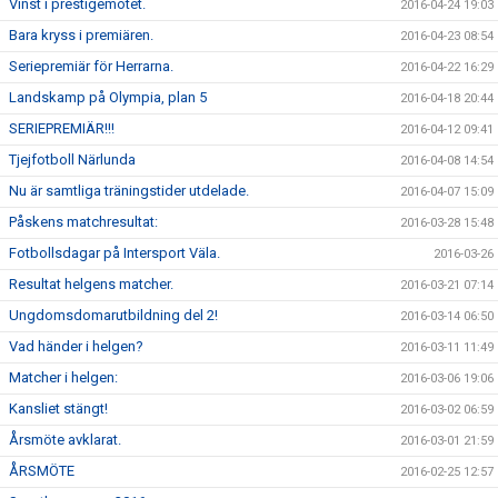
Vinst i prestigemötet.
2016-04-24 19:03
Bara kryss i premiären.
2016-04-23 08:54
Seriepremiär för Herrarna.
2016-04-22 16:29
Landskamp på Olympia, plan 5
2016-04-18 20:44
SERIEPREMIÄR!!!
2016-04-12 09:41
Tjejfotboll Närlunda
2016-04-08 14:54
Nu är samtliga träningstider utdelade.
2016-04-07 15:09
Påskens matchresultat:
2016-03-28 15:48
Fotbollsdagar på Intersport Väla.
2016-03-26
Resultat helgens matcher.
2016-03-21 07:14
Ungdomsdomarutbildning del 2!
2016-03-14 06:50
Vad händer i helgen?
2016-03-11 11:49
Matcher i helgen:
2016-03-06 19:06
Kansliet stängt!
2016-03-02 06:59
Årsmöte avklarat.
2016-03-01 21:59
ÅRSMÖTE
2016-02-25 12:57