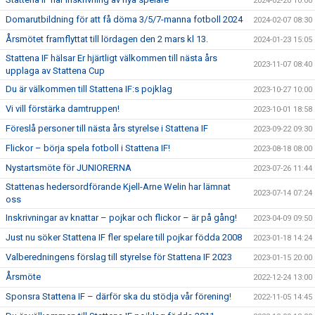
2024-02-20 10:00
Domarutbildning för att få döma 3/5/7-manna fotboll 2024
2024-02-07 08:30
Årsmötet framflyttat till lördagen den 2 mars kl 13.
2024-01-23 15:05
Stattena IF hälsar Er hjärtligt välkommen till nästa års
2023-11-07 08:40
upplaga av Stattena Cup
Du är välkommen till Stattena IF:s pojklag
2023-10-27 10:00
Vi vill förstärka damtruppen!
2023-10-01 18:58
Föreslå personer till nästa års styrelse i Stattena IF
2023-09-22 09:30
Flickor – börja spela fotboll i Stattena IF!
2023-08-18 08:00
Nystartsmöte för JUNIORERNA
2023-07-26 11:44
Stattenas hedersordförande Kjell-Arne Welin har lämnat
2023-07-14 07:24
oss
Inskrivningar av knattar – pojkar och flickor – är på gång!
2023-04-09 09:50
Just nu söker Stattena IF fler spelare till pojkar födda 2008
2023-01-18 14:24
Valberedningens förslag till styrelse för Stattena IF 2023
2023-01-15 20:00
Årsmöte
2022-12-24 13:00
Sponsra Stattena IF – därför ska du stödja vår förening!
2022-11-05 14:45