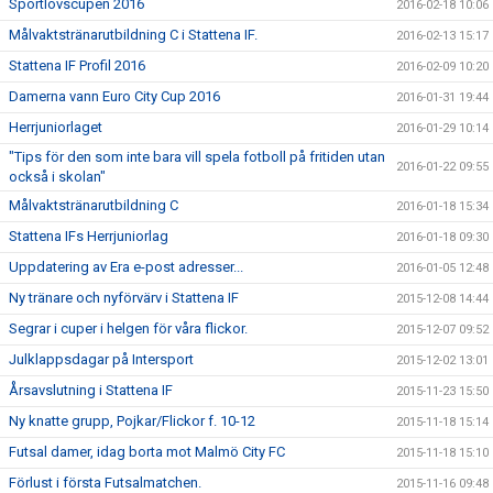
Sportlovscupen 2016
2016-02-18 10:06
Målvaktstränarutbildning C i Stattena IF.
2016-02-13 15:17
Stattena IF Profil 2016
2016-02-09 10:20
Damerna vann Euro City Cup 2016
2016-01-31 19:44
Herrjuniorlaget
2016-01-29 10:14
"Tips för den som inte bara vill spela fotboll på fritiden utan
2016-01-22 09:55
också i skolan"
Målvaktstränarutbildning C
2016-01-18 15:34
Stattena IFs Herrjuniorlag
2016-01-18 09:30
Uppdatering av Era e-post adresser...
2016-01-05 12:48
Ny tränare och nyförvärv i Stattena IF
2015-12-08 14:44
Segrar i cuper i helgen för våra flickor.
2015-12-07 09:52
Julklappsdagar på Intersport
2015-12-02 13:01
Årsavslutning i Stattena IF
2015-11-23 15:50
Ny knatte grupp, Pojkar/Flickor f. 10-12
2015-11-18 15:14
Futsal damer, idag borta mot Malmö City FC
2015-11-18 15:10
Förlust i första Futsalmatchen.
2015-11-16 09:48