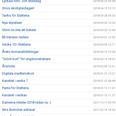
Lyckad foto- och städdag
2018-04-23 09:38
Stora skobytardagen!
2018-04-19 15:10
Tanka för Stattena
2018-03-28 09:35
Nya styrelsen
2018-03-20 14:32
Glöm nu inte att betala!
2018-03-20 12:48
Bli tränare/-ledare
2018-03-07 14:35
Vecka 10 i Stattena
2018-03-05 12:17
Årets domarutbildningar
2018-02-14 19:00
"Grönt kort" för ungdomstränare
2018-02-14 18:55
Årsmöte
2018-02-04 15:41
Digitala medlemskort
2018-01-31 13:27
Kansliet i vecka 7
2018-01-22 08:48
Panta för Stattena
2018-01-15 11:41
Kansliet i veckan
2018-01-15 11:37
Damerna inleder 2018 redan nu :)
2017-12-17 09:18
94:e årsmötet avklarat
2017-02-14 18:50