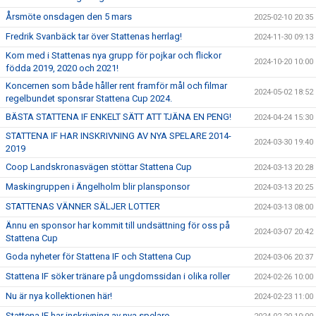
Årsmöte onsdagen den 5 mars
2025-02-10 20:35
Fredrik Svanbäck tar över Stattenas herrlag!
2024-11-30 09:13
Kom med i Stattenas nya grupp för pojkar och flickor
2024-10-20 10:00
födda 2019, 2020 och 2021!
Koncernen som både håller rent framför mål och filmar
2024-05-02 18:52
regelbundet sponsrar Stattena Cup 2024.
BÄSTA STATTENA IF ENKELT SÄTT ATT TJÄNA EN PENG!
2024-04-24 15:30
STATTENA IF HAR INSKRIVNING AV NYA SPELARE 2014-
2024-03-30 19:40
2019
Coop Landskronasvägen stöttar Stattena Cup
2024-03-13 20:28
Maskingruppen i Ängelholm blir plansponsor
2024-03-13 20:25
STATTENAS VÄNNER SÄLJER LOTTER
2024-03-13 08:00
Ännu en sponsor har kommit till undsättning för oss på
2024-03-07 20:42
Stattena Cup
Goda nyheter för Stattena IF och Stattena Cup
2024-03-06 20:37
Stattena IF söker tränare på ungdomssidan i olika roller
2024-02-26 10:00
Nu är nya kollektionen här!
2024-02-23 11:00
Stattena IF har inskrivning av nya spelare