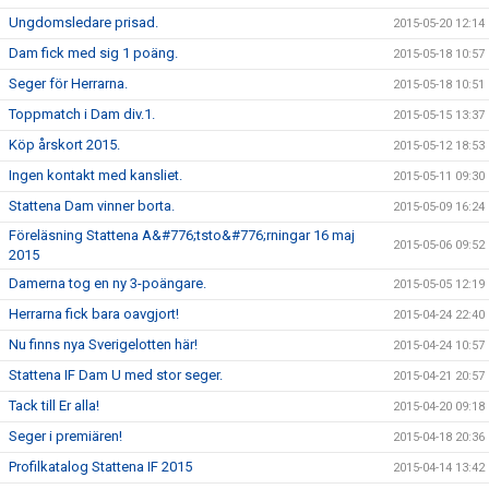
Ungdomsledare prisad.
2015-05-20 12:14
Dam fick med sig 1 poäng.
2015-05-18 10:57
Seger för Herrarna.
2015-05-18 10:51
Toppmatch i Dam div.1.
2015-05-15 13:37
Köp årskort 2015.
2015-05-12 18:53
Ingen kontakt med kansliet.
2015-05-11 09:30
Stattena Dam vinner borta.
2015-05-09 16:24
Föreläsning Stattena A&#776;tsto&#776;rningar 16 maj
2015-05-06 09:52
2015
Damerna tog en ny 3-poängare.
2015-05-05 12:19
Herrarna fick bara oavgjort!
2015-04-24 22:40
Nu finns nya Sverigelotten här!
2015-04-24 10:57
Stattena IF Dam U med stor seger.
2015-04-21 20:57
Tack till Er alla!
2015-04-20 09:18
Seger i premiären!
2015-04-18 20:36
Profilkatalog Stattena IF 2015
2015-04-14 13:42