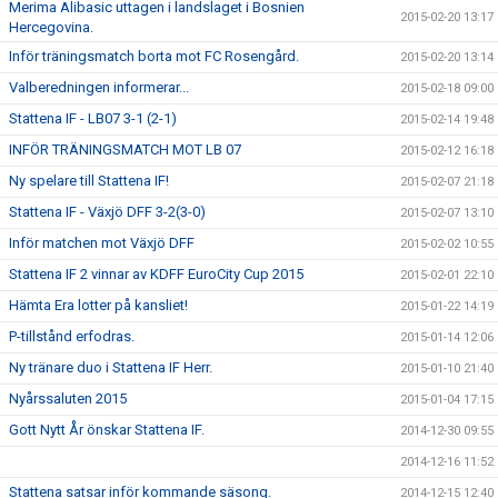
Merima Alibasic uttagen i landslaget i Bosnien
2015-02-20 13:17
Hercegovina.
Inför träningsmatch borta mot FC Rosengård.
2015-02-20 13:14
Valberedningen informerar...
2015-02-18 09:00
Stattena IF - LB07 3-1 (2-1)
2015-02-14 19:48
INFÖR TRÄNINGSMATCH MOT LB 07
2015-02-12 16:18
Ny spelare till Stattena IF!
2015-02-07 21:18
Stattena IF - Växjö DFF 3-2(3-0)
2015-02-07 13:10
Inför matchen mot Växjö DFF
2015-02-02 10:55
Stattena IF 2 vinnar av KDFF EuroCity Cup 2015
2015-02-01 22:10
Hämta Era lotter på kansliet!
2015-01-22 14:19
P-tillstånd erfodras.
2015-01-14 12:06
Ny tränare duo i Stattena IF Herr.
2015-01-10 21:40
Nyårssaluten 2015
2015-01-04 17:15
Gott Nytt År önskar Stattena IF.
2014-12-30 09:55
2014-12-16 11:52
Stattena satsar inför kommande säsong.
2014-12-15 12:40