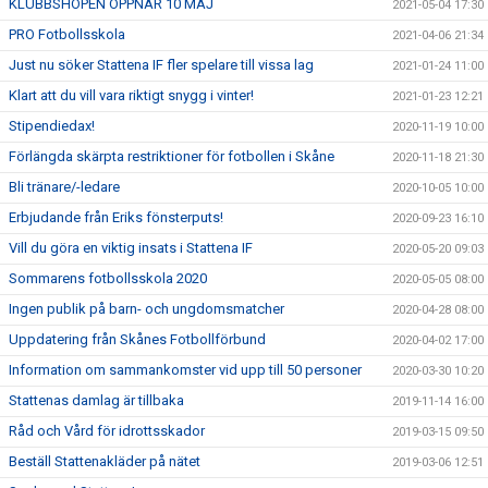
KLUBBSHOPEN ÖPPNAR 10 MAJ
2021-05-04 17:30
PRO Fotbollsskola
2021-04-06 21:34
Just nu söker Stattena IF fler spelare till vissa lag
2021-01-24 11:00
Klart att du vill vara riktigt snygg i vinter!
2021-01-23 12:21
Stipendiedax!
2020-11-19 10:00
Förlängda skärpta restriktioner för fotbollen i Skåne
2020-11-18 21:30
Bli tränare/-ledare
2020-10-05 10:00
Erbjudande från Eriks fönsterputs!
2020-09-23 16:10
Vill du göra en viktig insats i Stattena IF
2020-05-20 09:03
Sommarens fotbollsskola 2020
2020-05-05 08:00
Ingen publik på barn- och ungdomsmatcher
2020-04-28 08:00
Uppdatering från Skånes Fotbollförbund
2020-04-02 17:00
Information om sammankomster vid upp till 50 personer
2020-03-30 10:20
Stattenas damlag är tillbaka
2019-11-14 16:00
Råd och Vård för idrottsskador
2019-03-15 09:50
Beställ Stattenakläder på nätet
2019-03-06 12:51