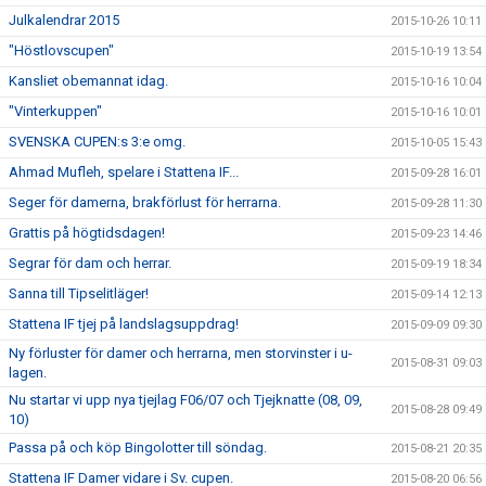
Julkalendrar 2015
2015-10-26 10:11
"Höstlovscupen"
2015-10-19 13:54
Kansliet obemannat idag.
2015-10-16 10:04
"Vinterkuppen"
2015-10-16 10:01
SVENSKA CUPEN:s 3:e omg.
2015-10-05 15:43
Ahmad Mufleh, spelare i Stattena IF...
2015-09-28 16:01
Seger för damerna, brakförlust för herrarna.
2015-09-28 11:30
Grattis på högtidsdagen!
2015-09-23 14:46
Segrar för dam och herrar.
2015-09-19 18:34
Sanna till Tipselitläger!
2015-09-14 12:13
Stattena IF tjej på landslagsuppdrag!
2015-09-09 09:30
Ny förluster för damer och herrarna, men storvinster i u-
2015-08-31 09:03
lagen.
Nu startar vi upp nya tjejlag F06/07 och Tjejknatte (08, 09,
2015-08-28 09:49
10)
Passa på och köp Bingolotter till söndag.
2015-08-21 20:35
Stattena IF Damer vidare i Sv. cupen.
2015-08-20 06:56