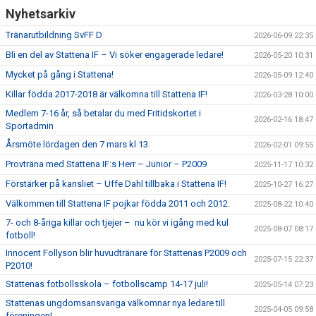
Nyhetsarkiv
Tränarutbildning SvFF D
2026-06-09 22:35
Bli en del av Stattena IF – Vi söker engagerade ledare!
2026-05-20 10:31
Mycket på gång i Stattena!
2026-05-09 12:40
Killar födda 2017-2018 är välkomna till Stattena IF!
2026-03-28 10:00
Medlem 7-16 år, så betalar du med Fritidskortet i
2026-02-16 18:47
Sportadmin
Årsmöte lördagen den 7 mars kl 13.
2026-02-01 09:55
Provträna med Stattena IF:s Herr – Junior – P2009
2025-11-17 10:32
Förstärker på kansliet – Uffe Dahl tillbaka i Stattena IF!
2025-10-27 16:27
Välkommen till Stattena IF pojkar födda 2011 och 2012.
2025-08-22 10:40
7- och 8-åriga killar och tjejer – nu kör vi igång med kul
2025-08-07 08:17
fotboll!
Innocent Follyson blir huvudtränare för Stattenas P2009 och
2025-07-15 22:37
P2010!
Stattenas fotbollsskola – fotbollscamp 14-17 juli!
2025-05-14 07:23
Stattenas ungdomsansvariga välkomnar nya ledare till
2025-04-05 09:58
föreningen!