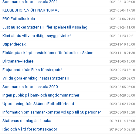
Sommarens fotbollsskola 2021
2021-05-13 08:00
KLUBBSHOPEN ÖPPNAR 10 MAJ
2021-05-04 17:30
PRO Fotbollsskola
2021-04-06 21:34
Just nu söker Stattena IF fler spelare till vissa lag
2021-01-24 11:00
Klart att du vill vara riktigt snygg i vinter!
2021-01-23 12:21
Stipendiedax!
2020-11-19 10:00
Förlängda skärpta restriktioner för fotbollen i Skåne
2020-11-18 21:30
Bli tränare/-ledare
2020-10-05 10:00
Erbjudande från Eriks fönsterputs!
2020-09-23 16:10
Vill du göra en viktig insats i Stattena IF
2020-05-20 09:03
Sommarens fotbollsskola 2020
2020-05-05 08:00
Ingen publik på barn- och ungdomsmatcher
2020-04-28 08:00
Uppdatering från Skånes Fotbollförbund
2020-04-02 17:00
Information om sammankomster vid upp till 50 personer
2020-03-30 10:20
Stattenas damlag är tillbaka
2019-11-14 16:00
Råd och Vård för idrottsskador
2019-03-15 09:50