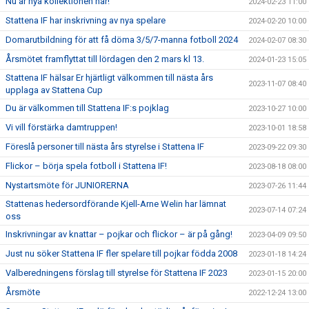
Nu är nya kollektionen här!
2024-02-23 11:00
Stattena IF har inskrivning av nya spelare
2024-02-20 10:00
Domarutbildning för att få döma 3/5/7-manna fotboll 2024
2024-02-07 08:30
Årsmötet framflyttat till lördagen den 2 mars kl 13.
2024-01-23 15:05
Stattena IF hälsar Er hjärtligt välkommen till nästa års
2023-11-07 08:40
upplaga av Stattena Cup
Du är välkommen till Stattena IF:s pojklag
2023-10-27 10:00
Vi vill förstärka damtruppen!
2023-10-01 18:58
Föreslå personer till nästa års styrelse i Stattena IF
2023-09-22 09:30
Flickor – börja spela fotboll i Stattena IF!
2023-08-18 08:00
Nystartsmöte för JUNIORERNA
2023-07-26 11:44
Stattenas hedersordförande Kjell-Arne Welin har lämnat
2023-07-14 07:24
oss
Inskrivningar av knattar – pojkar och flickor – är på gång!
2023-04-09 09:50
Just nu söker Stattena IF fler spelare till pojkar födda 2008
2023-01-18 14:24
Valberedningens förslag till styrelse för Stattena IF 2023
2023-01-15 20:00
Årsmöte
2022-12-24 13:00