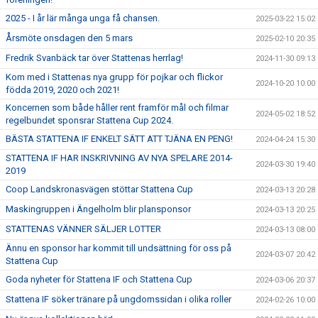
2025 - I år lär många unga få chansen.
2025-03-22 15:02
Årsmöte onsdagen den 5 mars
2025-02-10 20:35
Fredrik Svanbäck tar över Stattenas herrlag!
2024-11-30 09:13
Kom med i Stattenas nya grupp för pojkar och flickor
2024-10-20 10:00
födda 2019, 2020 och 2021!
Koncernen som både håller rent framför mål och filmar
2024-05-02 18:52
regelbundet sponsrar Stattena Cup 2024.
BÄSTA STATTENA IF ENKELT SÄTT ATT TJÄNA EN PENG!
2024-04-24 15:30
STATTENA IF HAR INSKRIVNING AV NYA SPELARE 2014-
2024-03-30 19:40
2019
Coop Landskronasvägen stöttar Stattena Cup
2024-03-13 20:28
Maskingruppen i Ängelholm blir plansponsor
2024-03-13 20:25
STATTENAS VÄNNER SÄLJER LOTTER
2024-03-13 08:00
Ännu en sponsor har kommit till undsättning för oss på
2024-03-07 20:42
Stattena Cup
Goda nyheter för Stattena IF och Stattena Cup
2024-03-06 20:37
Stattena IF söker tränare på ungdomssidan i olika roller
2024-02-26 10:00