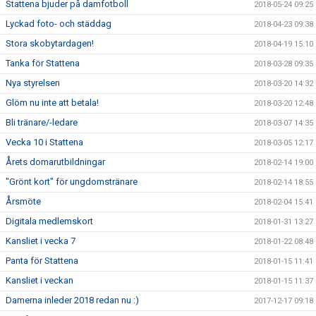
Stattena bjuder på damfotboll
2018-05-24 09:25
Lyckad foto- och städdag
2018-04-23 09:38
Stora skobytardagen!
2018-04-19 15:10
Tanka för Stattena
2018-03-28 09:35
Nya styrelsen
2018-03-20 14:32
Glöm nu inte att betala!
2018-03-20 12:48
Bli tränare/-ledare
2018-03-07 14:35
Vecka 10 i Stattena
2018-03-05 12:17
Årets domarutbildningar
2018-02-14 19:00
"Grönt kort" för ungdomstränare
2018-02-14 18:55
Årsmöte
2018-02-04 15:41
Digitala medlemskort
2018-01-31 13:27
Kansliet i vecka 7
2018-01-22 08:48
Panta för Stattena
2018-01-15 11:41
Kansliet i veckan
2018-01-15 11:37
Damerna inleder 2018 redan nu :)
2017-12-17 09:18