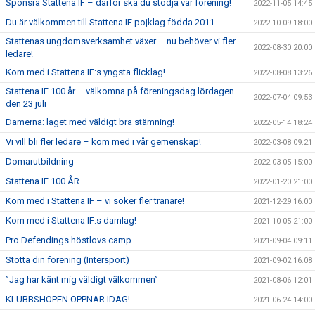
Sponsra Stattena IF – därför ska du stödja vår förening!
2022-11-05 14:45
Du är välkommen till Stattena IF pojklag födda 2011
2022-10-09 18:00
Stattenas ungdomsverksamhet växer – nu behöver vi fler
2022-08-30 20:00
ledare!
Kom med i Stattena IF:s yngsta flicklag!
2022-08-08 13:26
Stattena IF 100 år – välkomna på föreningsdag lördagen
2022-07-04 09:53
den 23 juli
Damerna: laget med väldigt bra stämning!
2022-05-14 18:24
Vi vill bli fler ledare – kom med i vår gemenskap!
2022-03-08 09:21
Domarutbildning
2022-03-05 15:00
Stattena IF 100 ÅR
2022-01-20 21:00
Kom med i Stattena IF – vi söker fler tränare!
2021-12-29 16:00
Kom med i Stattena IF:s damlag!
2021-10-05 21:00
Pro Defendings höstlovs camp
2021-09-04 09:11
Stötta din förening (Intersport)
2021-09-02 16:08
”Jag har känt mig väldigt välkommen”
2021-08-06 12:01
KLUBBSHOPEN ÖPPNAR IDAG!
2021-06-24 14:00