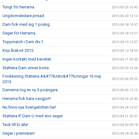
Tungt för herrarna.
2015-05-25 10:45
Ungdomsledare prisad.
2015-05-20 12:14
Dam fick med sig 1 poäng.
2015-05-18 10:57
Seger för Herrarna.
2015-05-18 10:51
Toppmatch i Dam div.1.
2015-05-15 13:37
Köp årskort 2015.
2015-05-12 18:53
Ingen kontakt med kansliet.
2015-05-11 09:30
Stattena Dam vinner borta.
2015-05-09 16:24
Föreläsning Stattena A&#776;tsto&#776;rningar 16 maj
2015-05-06 09:52
2015
Damerna tog en ny 3-poängare.
2015-05-05 12:19
Herrarna fick bara oavgjort!
2015-04-24 22:40
Nu finns nya Sverigelotten här!
2015-04-24 10:57
Stattena IF Dam U med stor seger.
2015-04-21 20:57
Tack till Er alla!
2015-04-20 09:18
Seger i premiären!
2015-04-18 20:36