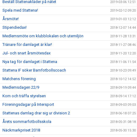
Beställ Stattenakläder på nätet
2019-03-06 12:51
Spela med Stattena!
2019-02-12 09:20
Årsmöte!
2019-01-03 12:12
Stipendiedax!
2018-12-07 14:44
Medlemsmöte om klubblokalen och utemiljön
2018-11-28 13:31
Tränare för damlaget är klar!
2018-11-27 08:46
Jul- och snart årsmötesdax
2018-11-20 12:20
Nya tag för damlaget i Stattena
2018-11-06 11:54
Stattena IF söker Barnfotbollscoach
2018-10-23 09:49
Matchens förening
2018-10-12 14:52
Medlemsdagen 22/9
2018-09-19 09:44
Kom och träffa styrelsen
2018-09-14 17:12
Föreningsdagar på Intersport
2018-09-03 09:03
Stattenas damlag drar sig ur division 2
2018-06-18 07:25
Årets sommarfotbollsskola
2018-05-31 08:18
Näckmarkpriset 2018
2018-05-30 15:30