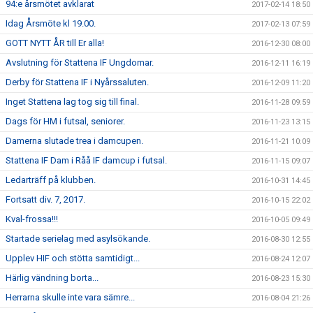
94:e årsmötet avklarat
2017-02-14 18:50
Idag Årsmöte kl 19.00.
2017-02-13 07:59
GOTT NYTT ÅR till Er alla!
2016-12-30 08:00
Avslutning för Stattena IF Ungdomar.
2016-12-11 16:19
Derby för Stattena IF i Nyårssaluten.
2016-12-09 11:20
Inget Stattena lag tog sig till final.
2016-11-28 09:59
Dags för HM i futsal, seniorer.
2016-11-23 13:15
Damerna slutade trea i damcupen.
2016-11-21 10:09
Stattena IF Dam i Råå IF damcup i futsal.
2016-11-15 09:07
Ledarträff på klubben.
2016-10-31 14:45
Fortsatt div. 7, 2017.
2016-10-15 22:02
Kval-frossa!!!
2016-10-05 09:49
Startade serielag med asylsökande.
2016-08-30 12:55
Upplev HIF och stötta samtidigt...
2016-08-24 12:07
Härlig vändning borta...
2016-08-23 15:30
Herrarna skulle inte vara sämre...
2016-08-04 21:26