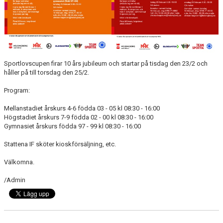
SPONSORER
DOMARE, MATCHER.
AVGIFTER
Sportlovscupen firar 10 års jubileum och startar på tisdag den 23/2 och
FÖRENINGSSHOP
håller på till torsdag den 25/2.
Program:
KONTAKT
Mellanstadiet årskurs 4-6 födda 03 - 05 kl 08:30 - 16:00
STATTENA CUP
Högstadiet årskurs 7-9 födda 02 - 00 kl 08:30 - 16:00
Gymnasiet årskurs födda 97 - 99 kl 08:30 - 16:00
INTRESSEANMÄLAN SOM TRÄNARE/LEDARE
Stattena IF sköter kioskförsäljning, etc.
INTRESSEANMÄLAN MEDLEM/SPELARE
Välkomna.
/Admin