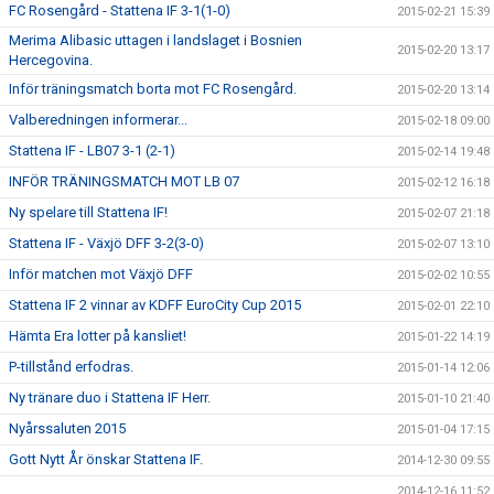
FC Rosengård - Stattena IF 3-1(1-0)
2015-02-21 15:39
Merima Alibasic uttagen i landslaget i Bosnien
2015-02-20 13:17
Hercegovina.
Inför träningsmatch borta mot FC Rosengård.
2015-02-20 13:14
Valberedningen informerar...
2015-02-18 09:00
Stattena IF - LB07 3-1 (2-1)
2015-02-14 19:48
INFÖR TRÄNINGSMATCH MOT LB 07
2015-02-12 16:18
Ny spelare till Stattena IF!
2015-02-07 21:18
Stattena IF - Växjö DFF 3-2(3-0)
2015-02-07 13:10
Inför matchen mot Växjö DFF
2015-02-02 10:55
Stattena IF 2 vinnar av KDFF EuroCity Cup 2015
2015-02-01 22:10
Hämta Era lotter på kansliet!
2015-01-22 14:19
P-tillstånd erfodras.
2015-01-14 12:06
Ny tränare duo i Stattena IF Herr.
2015-01-10 21:40
Nyårssaluten 2015
2015-01-04 17:15
Gott Nytt År önskar Stattena IF.
2014-12-30 09:55
2014-12-16 11:52