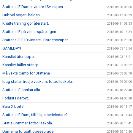
Stattena IF Damer vidare i Sv. cupen.
2015-08-20 06:56
Dubbel seger i helgen.
2015-08-17 09:19
Knatte träning gör återstart.
2015-08-11 08:53
Stattena IF på vinnarspåret igen.
2015-08-10 13:34
Stattena IF F10 vinnare i Borgebycupen
2015-08-08 23:38
GAMEDAY!
2015-08-05 13:54
Kansliet åter öppet.
2015-08-03 15:21
Kansliet håller stängt.
2015-07-03 08:22
Målvakts Camp för Stattena IF.
2015-07-03 08:18
Idag startar tredje veckans fotbollsskola.
2015-06-29 07:00
Stattena IF önskar alla..
2015-06-18 22:48
Förlust i derbyt.
2015-06-14 00:28
Bara X borta!
2015-06-10 15:17
Stattena IF Dam, tillfälliga serieledare?
2015-06-04 14:43
Gratis Sommar fotbollsskola.
2015-05-28 10:41
Damerna fortsatt obesegrade.
2015-05-25 10:50