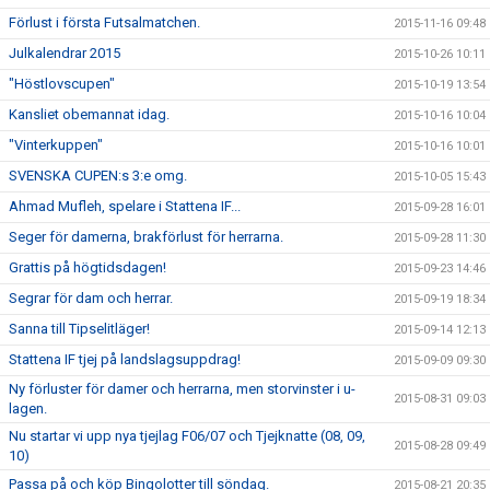
Förlust i första Futsalmatchen.
2015-11-16 09:48
Julkalendrar 2015
2015-10-26 10:11
"Höstlovscupen"
2015-10-19 13:54
Kansliet obemannat idag.
2015-10-16 10:04
"Vinterkuppen"
2015-10-16 10:01
SVENSKA CUPEN:s 3:e omg.
2015-10-05 15:43
Ahmad Mufleh, spelare i Stattena IF...
2015-09-28 16:01
Seger för damerna, brakförlust för herrarna.
2015-09-28 11:30
Grattis på högtidsdagen!
2015-09-23 14:46
Segrar för dam och herrar.
2015-09-19 18:34
Sanna till Tipselitläger!
2015-09-14 12:13
Stattena IF tjej på landslagsuppdrag!
2015-09-09 09:30
Ny förluster för damer och herrarna, men storvinster i u-
2015-08-31 09:03
lagen.
Nu startar vi upp nya tjejlag F06/07 och Tjejknatte (08, 09,
2015-08-28 09:49
10)
Passa på och köp Bingolotter till söndag.
2015-08-21 20:35