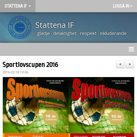
STATTENA IF
LOGGA IN
Stattena IF
glädje · delaktighet · respekt · inkluderande
HEM
Sportlovscupen 2016
<
>
2016-02-18 10:06
NYHETER
TRÄNARUTBILDNING SVFF D
OM KLUBBEN
KALENDER
VÅRA LAG