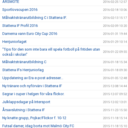
ÅRSMÖTE
2016-02-25 12:57
Sportlovscupen 2016
2016-02-18 10:06
Målvaktstränarutbildning C i Stattena IF.
2016-02-13 15:17
Stattena IF Profil 2016
2016-02-09 10:20
Damerna vann Euro City Cup 2016
2016-01-31 19:44
Herrjuniorlaget
2016-01-29 10:14
"Tips för den som inte bara vill spela fotboll på fritiden utan
2016-01-22 09:55
också i skolan"
Målvaktstränarutbildning C
2016-01-18 15:34
Stattena IFs Herrjuniorlag
2016-01-18 09:30
Uppdatering av Era e-post adresser...
2016-01-05 12:48
Ny tränare och nyförvärv i Stattena IF
2015-12-08 14:44
Segrar i cuper i helgen för våra flickor.
2015-12-07 09:52
Julklappsdagar på Intersport
2015-12-02 13:01
Årsavslutning i Stattena IF
2015-11-23 15:50
Ny knatte grupp, Pojkar/Flickor f. 10-12
2015-11-18 15:14
Futsal damer, idag borta mot Malmö City FC
2015-11-18 15:10