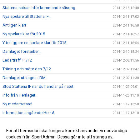
Stattena satsar inför kommande säsong.
2014-12-15 12:40
Nya spelare till Stattena IF...
2014-12-11 17:02
Äntligen klar!
2014-12-11 16:58
Ny spelare klar för 2015
2014-12-11 16:57
Ytterliggare en spelare klar för 2015
2014-12-11 16:54
Damlaget förstärker...
2014-12-10 15:24
Ledarträff 11/12
2014-12-02 11:56
Träning och möte den 7/12
2014-12-02 11:47
Damlaget utslagna i DM.
2014-12-02 11:30
Stöd Stattena IF när du handlar på nätet.
2014-11-27 09:01
Info från Herrlaget.
2014-11-26 11:10
Ny medarbetare!
2014-11-17 13:58
Information angående Herr A
2014-11-17 13:10
Tack för ert stöd
2014-11-17 13:00
Stöd Stattena IF:s ungdomar genom Svenska Spel
För att hemsidan ska fungera korrekt använder vi nödvändiga
2014-02-03 08:30
cookies från SportAdmin. Dessa går inte att stänga av.
Stattena IF på väg mot toppen
2014-01-01 08:54