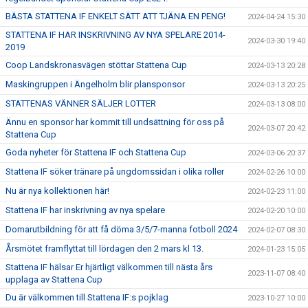
BÄSTA STATTENA IF ENKELT SÄTT ATT TJÄNA EN PENG!
2024-04-24 15:30
STATTENA IF HAR INSKRIVNING AV NYA SPELARE 2014-
2024-03-30 19:40
2019
Coop Landskronasvägen stöttar Stattena Cup
2024-03-13 20:28
Maskingruppen i Ängelholm blir plansponsor
2024-03-13 20:25
STATTENAS VÄNNER SÄLJER LOTTER
2024-03-13 08:00
Ännu en sponsor har kommit till undsättning för oss på
2024-03-07 20:42
Stattena Cup
Goda nyheter för Stattena IF och Stattena Cup
2024-03-06 20:37
Stattena IF söker tränare på ungdomssidan i olika roller
2024-02-26 10:00
Nu är nya kollektionen här!
2024-02-23 11:00
Stattena IF har inskrivning av nya spelare
2024-02-20 10:00
Domarutbildning för att få döma 3/5/7-manna fotboll 2024
2024-02-07 08:30
Årsmötet framflyttat till lördagen den 2 mars kl 13.
2024-01-23 15:05
Stattena IF hälsar Er hjärtligt välkommen till nästa års
2023-11-07 08:40
upplaga av Stattena Cup
Du är välkommen till Stattena IF:s pojklag
2023-10-27 10:00