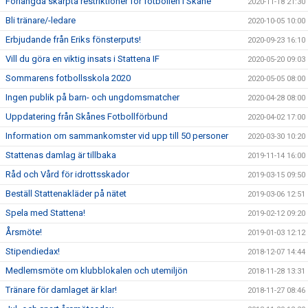
Förlängda skärpta restriktioner för fotbollen i Skåne
2020-11-18 21:30
Bli tränare/-ledare
2020-10-05 10:00
Erbjudande från Eriks fönsterputs!
2020-09-23 16:10
Vill du göra en viktig insats i Stattena IF
2020-05-20 09:03
Sommarens fotbollsskola 2020
2020-05-05 08:00
Ingen publik på barn- och ungdomsmatcher
2020-04-28 08:00
Uppdatering från Skånes Fotbollförbund
2020-04-02 17:00
Information om sammankomster vid upp till 50 personer
2020-03-30 10:20
Stattenas damlag är tillbaka
2019-11-14 16:00
Råd och Vård för idrottsskador
2019-03-15 09:50
Beställ Stattenakläder på nätet
2019-03-06 12:51
Spela med Stattena!
2019-02-12 09:20
Årsmöte!
2019-01-03 12:12
Stipendiedax!
2018-12-07 14:44
Medlemsmöte om klubblokalen och utemiljön
2018-11-28 13:31
Tränare för damlaget är klar!
2018-11-27 08:46