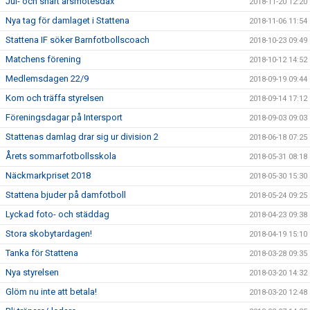
Jul- och snart årsmötesdax
2018-11-20 12:20
Nya tag för damlaget i Stattena
2018-11-06 11:54
Stattena IF söker Barnfotbollscoach
2018-10-23 09:49
Matchens förening
2018-10-12 14:52
Medlemsdagen 22/9
2018-09-19 09:44
Kom och träffa styrelsen
2018-09-14 17:12
Föreningsdagar på Intersport
2018-09-03 09:03
Stattenas damlag drar sig ur division 2
2018-06-18 07:25
Årets sommarfotbollsskola
2018-05-31 08:18
Näckmarkpriset 2018
2018-05-30 15:30
Stattena bjuder på damfotboll
2018-05-24 09:25
Lyckad foto- och städdag
2018-04-23 09:38
Stora skobytardagen!
2018-04-19 15:10
Tanka för Stattena
2018-03-28 09:35
Nya styrelsen
2018-03-20 14:32
Glöm nu inte att betala!
2018-03-20 12:48