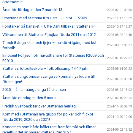
Sportadmin
Årsmöte lördagen den 7 mars kl 13.
2026-02-01 09:55
Provträna med Stattena IF:s Herr – Junior – P2009
2025-11-17 10:32
Förstärker på kansliet – Uffe Dahl tillbaka i Stattena IF!
2025-10-27 16:27
Välkommen till Stattena IF pojkar födda 2011 och 2012.
2025-08-22 10:40
7- och 8-åriga killar och tjejer – nu kör vi igång med kul
2025-08-07 08:17
fotboll!
Innocent Follyson blir huvudtränare för Stattenas P2009 och
2025-07-15 22:37
P2010!
Stattenas fotbollsskola – fotbollscamp 14-17 juli!
2025-05-14 07:23
Stattenas ungdomsansvariga välkomnar nya ledare till
2025-04-05 09:58
föreningen!
2025 - I år lär många unga få chansen.
2025-03-22 15:02
Årsmöte onsdagen den 5 mars
2025-02-10 20:35
Fredrik Svanbäck tar över Stattenas herrlag!
2024-11-30 09:13
Kom med i Stattenas nya grupp för pojkar och flickor
2024-10-20 10:00
födda 2019, 2020 och 2021!
Koncernen som både håller rent framför mål och filmar
2024-05-02 18:52
regelbundet sponsrar Stattena Cup 2024.