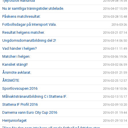
Tjejfotboll Närlunda
2016-04-08 14:54
Nu är samtliga träningstider utdelade.
2016-04-07 15:09
Påskens matchresultat:
2016-03-28 15:48
Fotbollsdagar på Intersport Väla.
2016-03-26
Resultat helgens matcher.
2016-03-21 07:14
Ungdomsdomarutbildning del 2!
2016-03-14 06:50
Vad händer i helgen?
2016-03-11 11:49
Matcher i helgen:
2016-03-06 19:06
Kansliet stängt!
2016-03-02 06:59
Årsmöte avklarat.
2016-03-01 21:59
ÅRSMÖTE
2016-02-25 12:57
Sportlovscupen 2016
2016-02-18 10:06
Målvaktstränarutbildning C i Stattena IF.
2016-02-13 15:17
Stattena IF Profil 2016
2016-02-09 10:20
Damerna vann Euro City Cup 2016
2016-01-31 19:44
Herrjuniorlaget
2016-01-29 10:14