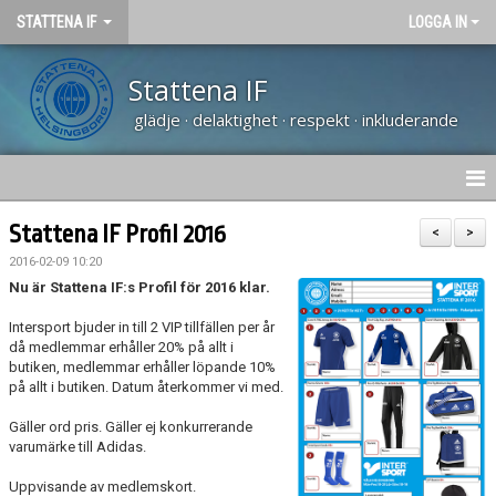
STATTENA IF
LOGGA IN
Stattena IF
glädje · delaktighet · respekt · inkluderande
HEM
Stattena IF Profil 2016
<
>
2016-02-09 10:20
NYHETER
Nu är Stattena IF:s Profil för 2016 klar.
TRÄNARUTBILDNING SVFF D
Intersport bjuder in till 2 VIP tillfällen per år
då medlemmar erhåller 20% på allt i
butiken, medlemmar erhåller löpande 10%
OM KLUBBEN
på allt i butiken. Datum återkommer vi med.
KALENDER
Gäller ord pris. Gäller ej konkurrerande
varumärke till Adidas.
VÅRA LAG
Uppvisande av medlemskort.