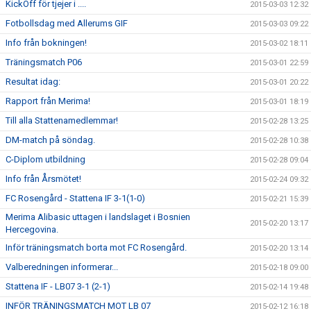
KickOff för tjejer i ....
2015-03-03 12:32
Fotbollsdag med Allerums GIF
2015-03-03 09:22
Info från bokningen!
2015-03-02 18:11
Träningsmatch P06
2015-03-01 22:59
Resultat idag:
2015-03-01 20:22
Rapport från Merima!
2015-03-01 18:19
Till alla Stattenamedlemmar!
2015-02-28 13:25
DM-match på söndag.
2015-02-28 10:38
C-Diplom utbildning
2015-02-28 09:04
Info från Årsmötet!
2015-02-24 09:32
FC Rosengård - Stattena IF 3-1(1-0)
2015-02-21 15:39
Merima Alibasic uttagen i landslaget i Bosnien
2015-02-20 13:17
Hercegovina.
Inför träningsmatch borta mot FC Rosengård.
2015-02-20 13:14
Valberedningen informerar...
2015-02-18 09:00
Stattena IF - LB07 3-1 (2-1)
2015-02-14 19:48
INFÖR TRÄNINGSMATCH MOT LB 07
2015-02-12 16:18