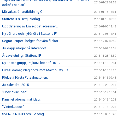
"Tips för den som inte bara vill spela fotboll på fritiden utan
2016-01-22 09:55
också i skolan"
Målvaktstränarutbildning C
2016-01-18 15:34
Stattena IFs Herrjuniorlag
2016-01-18 09:30
Uppdatering av Era e-post adresser...
2016-01-05 12:48
Ny tränare och nyförvärv i Stattena IF
2015-12-08 14:44
Segrar i cuper i helgen för våra flickor.
2015-12-07 09:52
Julklappsdagar på Intersport
2015-12-02 13:01
Årsavslutning i Stattena IF
2015-11-23 15:50
Ny knatte grupp, Pojkar/Flickor f. 10-12
2015-11-18 15:14
Futsal damer, idag borta mot Malmö City FC
2015-11-18 15:10
Förlust i första Futsalmatchen.
2015-11-16 09:48
Julkalendrar 2015
2015-10-26 10:11
"Höstlovscupen"
2015-10-19 13:54
Kansliet obemannat idag.
2015-10-16 10:04
"Vinterkuppen"
2015-10-16 10:01
SVENSKA CUPEN:s 3:e omg.
2015-10-05 15:43