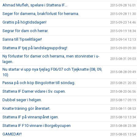
Ahmad Mufleh, spelare i Stattena IF...
2015-09-28 16:01
Seger för damerna, brakförlust för herrarna.
2015-09-28 11:30
Grattis på högtidsdagen!
2015-09-23 14:46
Segrar för dam och herrar.
2015-09-19 18:34
Sanna till Tipselitläger!
2015-09-14 12:13
Stattena IF tjej på landslagsuppdrag!
2015-09-09 09:30
Ny förluster för damer och herrarna, men storvinster i u-
2015-08-31 09:03
lagen.
Nu startar vi upp nya tjejlag F06/07 och Tjejknatte (08, 09,
2015-08-28 09:49
10)
Passa på och köp Bingolotter till söndag.
2015-08-21 20:35
Stattena IF Damer vidare i Sv. cupen.
2015-08-20 06:56
Dubbel seger i helgen.
2015-08-17 09:19
Knatte träning gör återstart.
2015-08-11 08:53
Stattena IF på vinnarspåret igen.
2015-08-10 13:34
Stattena IF F10 vinnare i Borgebycupen
2015-08-08 23:38
GAMEDAY!
2015-08-05 13:54