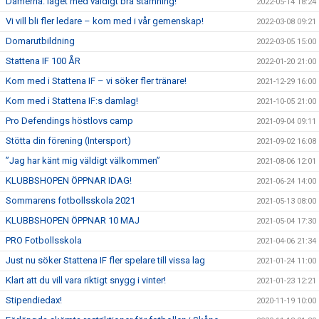
Damerna: laget med väldigt bra stämning!
2022-05-14 18:24
Vi vill bli fler ledare – kom med i vår gemenskap!
2022-03-08 09:21
Domarutbildning
2022-03-05 15:00
Stattena IF 100 ÅR
2022-01-20 21:00
Kom med i Stattena IF – vi söker fler tränare!
2021-12-29 16:00
Kom med i Stattena IF:s damlag!
2021-10-05 21:00
Pro Defendings höstlovs camp
2021-09-04 09:11
Stötta din förening (Intersport)
2021-09-02 16:08
”Jag har känt mig väldigt välkommen”
2021-08-06 12:01
KLUBBSHOPEN ÖPPNAR IDAG!
2021-06-24 14:00
Sommarens fotbollsskola 2021
2021-05-13 08:00
KLUBBSHOPEN ÖPPNAR 10 MAJ
2021-05-04 17:30
PRO Fotbollsskola
2021-04-06 21:34
Just nu söker Stattena IF fler spelare till vissa lag
2021-01-24 11:00
Klart att du vill vara riktigt snygg i vinter!
2021-01-23 12:21
Stipendiedax!
2020-11-19 10:00