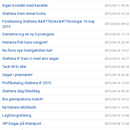
Ingen kontakt med kansliet.
2015-05-11 09:30
Stattena Dam vinner borta.
2015-05-09 16:24
Föreläsning Stattena A&#776;tsto&#776;rningar 16 maj
2015-05-06 09:52
2015
Damerna tog en ny 3-poängare.
2015-05-05 12:19
Herrarna fick bara oavgjort!
2015-04-24 22:40
Nu finns nya Sverigelotten här!
2015-04-24 10:57
Stattena IF Dam U med stor seger.
2015-04-21 20:57
Tack till Er alla!
2015-04-20 09:18
Seger i premiären!
2015-04-18 20:36
Profilkatalog Stattena IF 2015
2015-04-14 13:42
Stattena dag/Städdag
2015-04-14 09:20
Bra genrepetions match!
2015-04-12 18:52
Ny tränare utbildade.
2015-04-11 15:45
Lagfotografering
2015-04-10 16:48
VIP-Dagar på Intersport.
2015-04-08 15:38