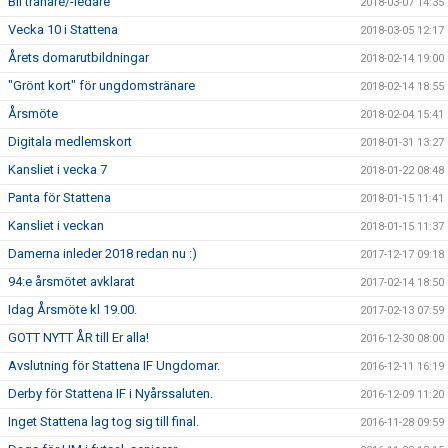
Bli tränare/-ledare
2018-03-07 14:35
Vecka 10 i Stattena
2018-03-05 12:17
Årets domarutbildningar
2018-02-14 19:00
"Grönt kort" för ungdomstränare
2018-02-14 18:55
Årsmöte
2018-02-04 15:41
Digitala medlemskort
2018-01-31 13:27
Kansliet i vecka 7
2018-01-22 08:48
Panta för Stattena
2018-01-15 11:41
Kansliet i veckan
2018-01-15 11:37
Damerna inleder 2018 redan nu :)
2017-12-17 09:18
94:e årsmötet avklarat
2017-02-14 18:50
Idag Årsmöte kl 19.00.
2017-02-13 07:59
GOTT NYTT ÅR till Er alla!
2016-12-30 08:00
Avslutning för Stattena IF Ungdomar.
2016-12-11 16:19
Derby för Stattena IF i Nyårssaluten.
2016-12-09 11:20
Inget Stattena lag tog sig till final.
2016-11-28 09:59