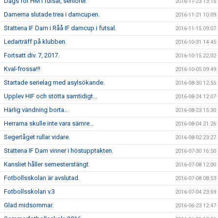
Dags för HM i futsal, seniorer.
2016-11-23 13:15
Damerna slutade trea i damcupen.
2016-11-21 10:09
Stattena IF Dam i Råå IF damcup i futsal.
2016-11-15 09:07
Ledarträff på klubben.
2016-10-31 14:45
Fortsatt div. 7, 2017.
2016-10-15 22:02
Kval-frossa!!!
2016-10-05 09:49
Startade serielag med asylsökande.
2016-08-30 12:55
Upplev HIF och stötta samtidigt...
2016-08-24 12:07
Härlig vändning borta...
2016-08-23 15:30
Herrarna skulle inte vara sämre...
2016-08-04 21:26
Segertåget rullar vidare.
2016-08-02 23:27
Stattena IF Dam vinner i höstupptakten.
2016-07-30 16:50
Kansliet håller semesterstängt.
2016-07-08 12:00
Fotbollsskolan är avslutad.
2016-07-08 08:53
Fotbollsskolan v.3
2016-07-04 23:59
Glad midsommar.
2016-06-23 12:47