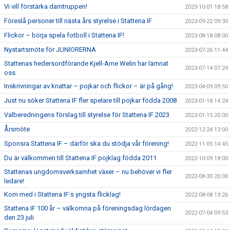
Vi vill förstärka damtruppen!
2023-10-01 18:58
Föreslå personer till nästa års styrelse i Stattena IF
2023-09-22 09:30
Flickor – börja spela fotboll i Stattena IF!
2023-08-18 08:00
Nystartsmöte för JUNIORERNA
2023-07-26 11:44
Stattenas hedersordförande Kjell-Arne Welin har lämnat
2023-07-14 07:24
oss
Inskrivningar av knattar – pojkar och flickor – är på gång!
2023-04-09 09:50
Just nu söker Stattena IF fler spelare till pojkar födda 2008
2023-01-18 14:24
Valberedningens förslag till styrelse för Stattena IF 2023
2023-01-15 20:00
Årsmöte
2022-12-24 13:00
Sponsra Stattena IF – därför ska du stödja vår förening!
2022-11-05 14:45
Du är välkommen till Stattena IF pojklag födda 2011
2022-10-09 18:00
Stattenas ungdomsverksamhet växer – nu behöver vi fler
2022-08-30 20:00
ledare!
Kom med i Stattena IF:s yngsta flicklag!
2022-08-08 13:26
Stattena IF 100 år – välkomna på föreningsdag lördagen
2022-07-04 09:53
den 23 juli