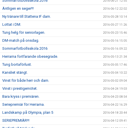
Sommarfotbollsskola 2016
2016-06-21 12:55
Äntligen en seger!!!
2016-06-12 22:02
Ny tränare till Stattena IF dam.
2016-05-28 10:14
Lottat i DM.
2016-05-27 11:26
Tung helg för seniorlagen.
2016-05-23 15:46
DM-match på onsdag.
2016-05-16 15:05
Sommarfotbollsskola 2016
2016-05-16 09:22
Herrarna fortfarande obesegrade.
2016-05-13 21:34
Tung bortaförlust.
2016-05-05 17:46
Kansliet stängt.
2016-05-04 10:22
Vinst för både herr och dam.
2016-05-02 09:04
Vinst i prestigemötet.
2016-04-24 19:03
Bara kryss i premiären.
2016-04-23 08:54
Seriepremiär för Herrarna.
2016-04-22 16:29
Landskamp på Olympia, plan 5
2016-04-18 20:44
SERIEPREMIÄR!!!
2016-04-12 09:41