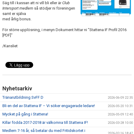
Säg till i kassan att ni vill bli eller är
Club
SPONSORER
Intersport medlem
så stödjer ni föreningen
samt er själva
DOMARE, MATCHER.
med årlig bonus.
För större upplösning, i menyn Dokument hittar ni "Stattena IF Profil 2016
AVGIFTER
[PDF]"
FÖRENINGSSHOP
/Kansliet
KONTAKT
STATTENA CUP
INTRESSEANMÄLAN SOM TRÄNARE/LEDARE
Nyhetsarkiv
INTRESSEANMÄLAN MEDLEM/SPELARE
Tränarutbildning SvFF D
2026-06-09 22:35
Bli en del av Stattena IF – Vi söker engagerade ledare!
2026-05-20 10:31
Mycket på gång i Stattena!
2026-05-09 12:40
Killar födda 2017-2018 är välkomna till Stattena IF!
2026-03-28 10:00
Medlem 7-16 år, så betalar du med Fritidskortet i
2026-02-16 18:47