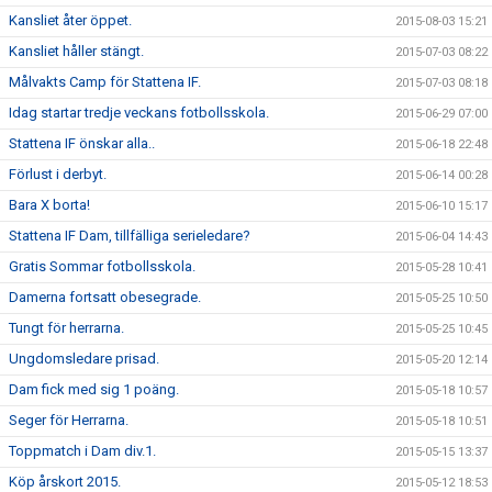
Kansliet åter öppet.
2015-08-03 15:21
Kansliet håller stängt.
2015-07-03 08:22
Målvakts Camp för Stattena IF.
2015-07-03 08:18
Idag startar tredje veckans fotbollsskola.
2015-06-29 07:00
Stattena IF önskar alla..
2015-06-18 22:48
Förlust i derbyt.
2015-06-14 00:28
Bara X borta!
2015-06-10 15:17
Stattena IF Dam, tillfälliga serieledare?
2015-06-04 14:43
Gratis Sommar fotbollsskola.
2015-05-28 10:41
Damerna fortsatt obesegrade.
2015-05-25 10:50
Tungt för herrarna.
2015-05-25 10:45
Ungdomsledare prisad.
2015-05-20 12:14
Dam fick med sig 1 poäng.
2015-05-18 10:57
Seger för Herrarna.
2015-05-18 10:51
Toppmatch i Dam div.1.
2015-05-15 13:37
Köp årskort 2015.
2015-05-12 18:53