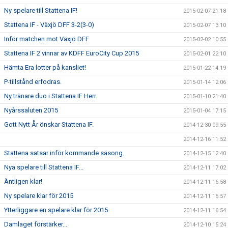
Ny spelare till Stattena IF!
2015-02-07 21:18
Stattena IF - Växjö DFF 3-2(3-0)
2015-02-07 13:10
Inför matchen mot Växjö DFF
2015-02-02 10:55
Stattena IF 2 vinnar av KDFF EuroCity Cup 2015
2015-02-01 22:10
Hämta Era lotter på kansliet!
2015-01-22 14:19
P-tillstånd erfodras.
2015-01-14 12:06
Ny tränare duo i Stattena IF Herr.
2015-01-10 21:40
Nyårssaluten 2015
2015-01-04 17:15
Gott Nytt År önskar Stattena IF.
2014-12-30 09:55
2014-12-16 11:52
Stattena satsar inför kommande säsong.
2014-12-15 12:40
Nya spelare till Stattena IF...
2014-12-11 17:02
Äntligen klar!
2014-12-11 16:58
Ny spelare klar för 2015
2014-12-11 16:57
Ytterliggare en spelare klar för 2015
2014-12-11 16:54
Damlaget förstärker...
2014-12-10 15:24