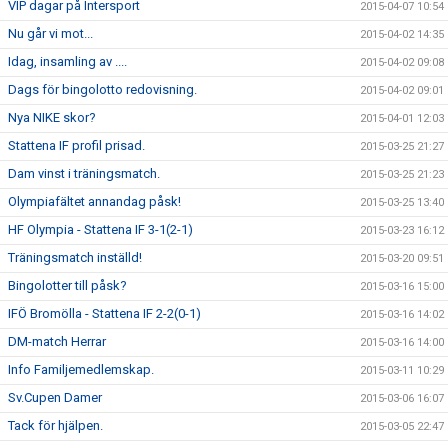
VIP dagar på Intersport
2015-04-07 10:54
Nu går vi mot...
2015-04-02 14:35
Idag, insamling av ....
2015-04-02 09:08
Dags för bingolotto redovisning.
2015-04-02 09:01
Nya NIKE skor?
2015-04-01 12:03
Stattena IF profil prisad.
2015-03-25 21:27
Dam vinst i träningsmatch.
2015-03-25 21:23
Olympiafältet annandag påsk!
2015-03-25 13:40
HF Olympia - Stattena IF 3-1(2-1)
2015-03-23 16:12
Träningsmatch inställd!
2015-03-20 09:51
Bingolotter till påsk?
2015-03-16 15:00
IFÖ Bromölla - Stattena IF 2-2(0-1)
2015-03-16 14:02
DM-match Herrar
2015-03-16 14:00
Info Familjemedlemskap.
2015-03-11 10:29
Sv.Cupen Damer
2015-03-06 16:07
Tack för hjälpen.
2015-03-05 22:47