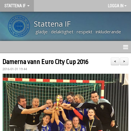
STATTENA IF
LOGGA IN
Stattena IF
glädje · delaktighet · respekt · inkluderande
HEM
Damerna vann Euro City Cup 2016
<
>
2016-01-31 19:44
NYHETER
TRÄNARUTBILDNING SVFF D
OM KLUBBEN
KALENDER
VÅRA LAG