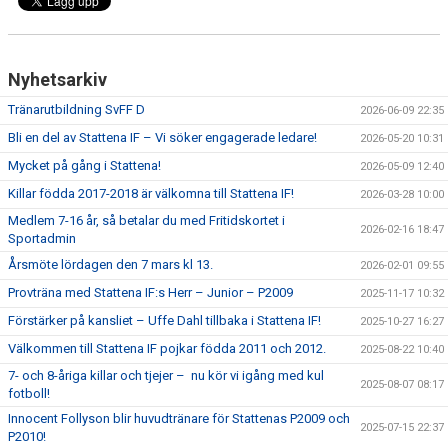
Nyhetsarkiv
Tränarutbildning SvFF D
2026-06-09 22:35
Bli en del av Stattena IF – Vi söker engagerade ledare!
2026-05-20 10:31
Mycket på gång i Stattena!
2026-05-09 12:40
Killar födda 2017-2018 är välkomna till Stattena IF!
2026-03-28 10:00
Medlem 7-16 år, så betalar du med Fritidskortet i
2026-02-16 18:47
Sportadmin
Årsmöte lördagen den 7 mars kl 13.
2026-02-01 09:55
Provträna med Stattena IF:s Herr – Junior – P2009
2025-11-17 10:32
Förstärker på kansliet – Uffe Dahl tillbaka i Stattena IF!
2025-10-27 16:27
Välkommen till Stattena IF pojkar födda 2011 och 2012.
2025-08-22 10:40
7- och 8-åriga killar och tjejer – nu kör vi igång med kul
2025-08-07 08:17
fotboll!
Innocent Follyson blir huvudtränare för Stattenas P2009 och
2025-07-15 22:37
P2010!