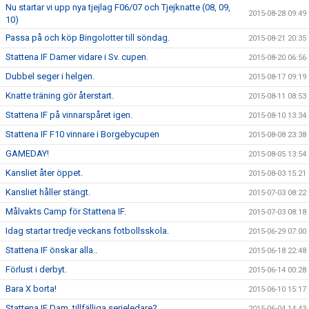
Nu startar vi upp nya tjejlag F06/07 och Tjejknatte (08, 09,
2015-08-28 09:49
10)
Passa på och köp Bingolotter till söndag.
2015-08-21 20:35
Stattena IF Damer vidare i Sv. cupen.
2015-08-20 06:56
Dubbel seger i helgen.
2015-08-17 09:19
Knatte träning gör återstart.
2015-08-11 08:53
Stattena IF på vinnarspåret igen.
2015-08-10 13:34
Stattena IF F10 vinnare i Borgebycupen
2015-08-08 23:38
GAMEDAY!
2015-08-05 13:54
Kansliet åter öppet.
2015-08-03 15:21
Kansliet håller stängt.
2015-07-03 08:22
Målvakts Camp för Stattena IF.
2015-07-03 08:18
Idag startar tredje veckans fotbollsskola.
2015-06-29 07:00
Stattena IF önskar alla..
2015-06-18 22:48
Förlust i derbyt.
2015-06-14 00:28
Bara X borta!
2015-06-10 15:17
Stattena IF Dam, tillfälliga serieledare?
2015-06-04 14:43