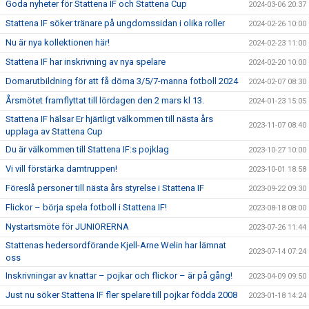
Goda nyheter för Stattena IF och Stattena Cup
2024-03-06 20:37
Stattena IF söker tränare på ungdomssidan i olika roller
2024-02-26 10:00
Nu är nya kollektionen här!
2024-02-23 11:00
Stattena IF har inskrivning av nya spelare
2024-02-20 10:00
Domarutbildning för att få döma 3/5/7-manna fotboll 2024
2024-02-07 08:30
Årsmötet framflyttat till lördagen den 2 mars kl 13.
2024-01-23 15:05
Stattena IF hälsar Er hjärtligt välkommen till nästa års
2023-11-07 08:40
upplaga av Stattena Cup
Du är välkommen till Stattena IF:s pojklag
2023-10-27 10:00
Vi vill förstärka damtruppen!
2023-10-01 18:58
Föreslå personer till nästa års styrelse i Stattena IF
2023-09-22 09:30
Flickor – börja spela fotboll i Stattena IF!
2023-08-18 08:00
Nystartsmöte för JUNIORERNA
2023-07-26 11:44
Stattenas hedersordförande Kjell-Arne Welin har lämnat
2023-07-14 07:24
oss
Inskrivningar av knattar – pojkar och flickor – är på gång!
2023-04-09 09:50
Just nu söker Stattena IF fler spelare till pojkar födda 2008
2023-01-18 14:24