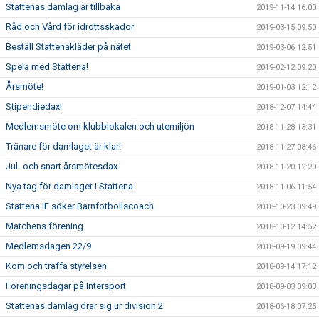
Stattenas damlag är tillbaka
2019-11-14 16:00
Råd och Vård för idrottsskador
2019-03-15 09:50
Beställ Stattenakläder på nätet
2019-03-06 12:51
Spela med Stattena!
2019-02-12 09:20
Årsmöte!
2019-01-03 12:12
Stipendiedax!
2018-12-07 14:44
Medlemsmöte om klubblokalen och utemiljön
2018-11-28 13:31
Tränare för damlaget är klar!
2018-11-27 08:46
Jul- och snart årsmötesdax
2018-11-20 12:20
Nya tag för damlaget i Stattena
2018-11-06 11:54
Stattena IF söker Barnfotbollscoach
2018-10-23 09:49
Matchens förening
2018-10-12 14:52
Medlemsdagen 22/9
2018-09-19 09:44
Kom och träffa styrelsen
2018-09-14 17:12
Föreningsdagar på Intersport
2018-09-03 09:03
Stattenas damlag drar sig ur division 2
2018-06-18 07:25