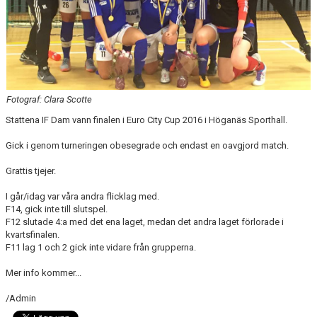
SPONSORER
DOMARE, MATCHER.
AVGIFTER
Fotograf: Clara Scotte
FÖRENINGSSHOP
Stattena IF Dam vann finalen i Euro City Cup 2016 i Höganäs Sporthall.
KONTAKT
Gick i genom turneringen obesegrade och endast en oavgjord match.
STATTENA CUP
Grattis tjejer.
INTRESSEANMÄLAN SOM TRÄNARE/LEDARE
I går/idag var våra andra flicklag med.
F14, gick inte till slutspel.
F12 slutade 4:a med det ena laget, medan det andra laget förlorade i
INTRESSEANMÄLAN MEDLEM/SPELARE
kvartsfinalen.
F11 lag 1 och 2 gick inte vidare från grupperna.
Mer info kommer...
/Admin