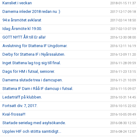
Kansliet i veckan
2018-01-15 11:37
Damerna inleder 2018 redan nu :)
2017-12-17 09:18
94:e årsmötet avklarat
2017-02-14 18:50
Idag Årsmöte kl 19.00.
2017-02-13 07:59
GOTT NYTT ÅR till Er alla!
2016-12-30 08:00
Avslutning för Stattena IF Ungdomar.
2016-12-11 16:19
Derby för Stattena IF i Nyårssaluten.
2016-12-09 11:20
Inget Stattena lag tog sig till final.
2016-11-28 09:59
Dags för HM i futsal, seniorer.
2016-11-23 13:15
Damerna slutade trea i damcupen.
2016-11-21 10:09
Stattena IF Dam i Råå IF damcup i futsal.
2016-11-15 09:07
Ledarträff på klubben.
2016-10-31 14:45
Fortsatt div. 7, 2017.
2016-10-15 22:02
Kval-frossa!!!
2016-10-05 09:49
Startade serielag med asylsökande.
2016-08-30 12:55
Upplev HIF och stötta samtidigt...
2016-08-24 12:07