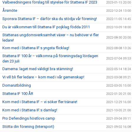
Valberedningens förslag till styrelse för Stattena IF 2023
2023-01-15 20:00
Årsmöte
2022-12-24 13:00
Sponsra Stattena IF – därför ska du stödja vår förening!
2022-11-05 14:45
Du är välkommen till Stattena IF pojklag födda 2011
2022-10-09 18:00
Stattenas ungdomsverksamhet växer – nu behöver vi fler
2022-08-30 20:00
ledare!
Kom med i Stattena IF:s yngsta flicklag!
2022-08-08 13:26
Stattena IF 100 år – välkomna på föreningsdag lördagen
2022-07-04 09:53
den 23 juli
Damerna: laget med väldigt bra stämning!
2022-05-14 18:24
Vi vill bli fler ledare – kom med i vår gemenskap!
2022-03-08 09:21
Domarutbildning
2022-03-05 15:00
Stattena IF 100 ÅR
2022-01-20 21:00
Kom med i Stattena IF – vi söker fler tränare!
2021-12-29 16:00
Kom med i Stattena IF:s damlag!
2021-10-05 21:00
Pro Defendings höstlovs camp
2021-09-04 09:11
Stötta din förening (Intersport)
2021-09-02 16:08