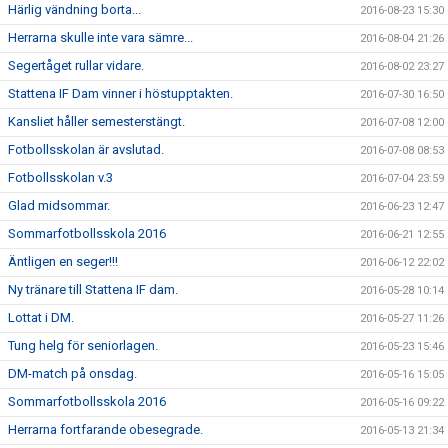
Härlig vändning borta...
2016-08-23 15:30
Herrarna skulle inte vara sämre...
2016-08-04 21:26
Segertåget rullar vidare.
2016-08-02 23:27
Stattena IF Dam vinner i höstupptakten.
2016-07-30 16:50
Kansliet håller semesterstängt.
2016-07-08 12:00
Fotbollsskolan är avslutad.
2016-07-08 08:53
Fotbollsskolan v.3
2016-07-04 23:59
Glad midsommar.
2016-06-23 12:47
Sommarfotbollsskola 2016
2016-06-21 12:55
Äntligen en seger!!!
2016-06-12 22:02
Ny tränare till Stattena IF dam.
2016-05-28 10:14
Lottat i DM.
2016-05-27 11:26
Tung helg för seniorlagen.
2016-05-23 15:46
DM-match på onsdag.
2016-05-16 15:05
Sommarfotbollsskola 2016
2016-05-16 09:22
Herrarna fortfarande obesegrade.
2016-05-13 21:34