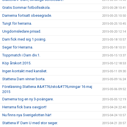
Gratis Sommar fotbollsskola.
2015-05-28 10:41
Damerna fortsatt obesegrade.
2015-05-25 10:50
Tungt för herrarna.
2015-05-25 10:45
Ungdomsledare prisad.
2015-05-20 12:14
Dam fick med sig 1 poäng.
2015-05-18 10:57
Seger för Herrarna.
2015-05-18 10:51
Toppmatch i Dam div.1.
2015-05-15 13:37
Köp årskort 2015.
2015-05-12 18:53
Ingen kontakt med kansliet.
2015-05-11 09:30
Stattena Dam vinner borta.
2015-05-09 16:24
Föreläsning Stattena A&#776;tsto&#776;rningar 16 maj
2015-05-06 09:52
2015
Damerna tog en ny 3-poängare.
2015-05-05 12:19
Herrarna fick bara oavgjort!
2015-04-24 22:40
Nu finns nya Sverigelotten här!
2015-04-24 10:57
Stattena IF Dam U med stor seger.
2015-04-21 20:57