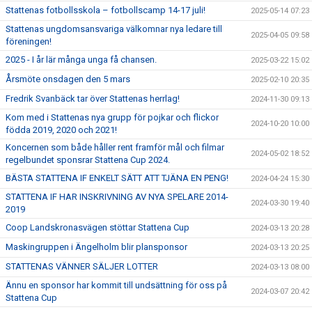
Stattenas fotbollsskola – fotbollscamp 14-17 juli!
2025-05-14 07:23
Stattenas ungdomsansvariga välkomnar nya ledare till
2025-04-05 09:58
föreningen!
2025 - I år lär många unga få chansen.
2025-03-22 15:02
Årsmöte onsdagen den 5 mars
2025-02-10 20:35
Fredrik Svanbäck tar över Stattenas herrlag!
2024-11-30 09:13
Kom med i Stattenas nya grupp för pojkar och flickor
2024-10-20 10:00
födda 2019, 2020 och 2021!
Koncernen som både håller rent framför mål och filmar
2024-05-02 18:52
regelbundet sponsrar Stattena Cup 2024.
BÄSTA STATTENA IF ENKELT SÄTT ATT TJÄNA EN PENG!
2024-04-24 15:30
STATTENA IF HAR INSKRIVNING AV NYA SPELARE 2014-
2024-03-30 19:40
2019
Coop Landskronasvägen stöttar Stattena Cup
2024-03-13 20:28
Maskingruppen i Ängelholm blir plansponsor
2024-03-13 20:25
STATTENAS VÄNNER SÄLJER LOTTER
2024-03-13 08:00
Ännu en sponsor har kommit till undsättning för oss på
2024-03-07 20:42
Stattena Cup