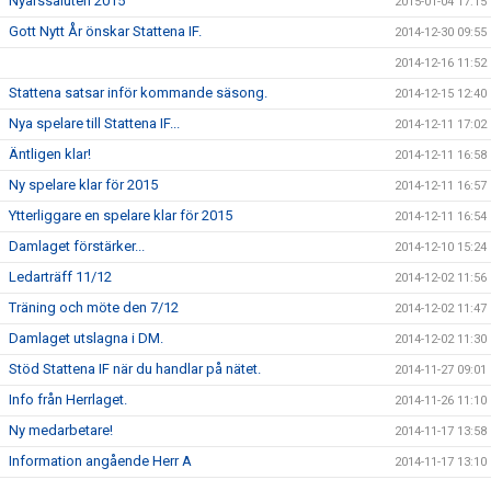
Nyårssaluten 2015
2015-01-04 17:15
Gott Nytt År önskar Stattena IF.
2014-12-30 09:55
2014-12-16 11:52
Stattena satsar inför kommande säsong.
2014-12-15 12:40
Nya spelare till Stattena IF...
2014-12-11 17:02
Äntligen klar!
2014-12-11 16:58
Ny spelare klar för 2015
2014-12-11 16:57
Ytterliggare en spelare klar för 2015
2014-12-11 16:54
Damlaget förstärker...
2014-12-10 15:24
Ledarträff 11/12
2014-12-02 11:56
Träning och möte den 7/12
2014-12-02 11:47
Damlaget utslagna i DM.
2014-12-02 11:30
Stöd Stattena IF när du handlar på nätet.
2014-11-27 09:01
Info från Herrlaget.
2014-11-26 11:10
Ny medarbetare!
2014-11-17 13:58
Information angående Herr A
2014-11-17 13:10