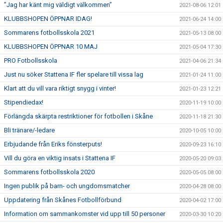
”Jag har känt mig väldigt välkommen”
2021-08-06 12:01
KLUBBSHOPEN ÖPPNAR IDAG!
2021-06-24 14:00
Sommarens fotbollsskola 2021
2021-05-13 08:00
KLUBBSHOPEN ÖPPNAR 10 MAJ
2021-05-04 17:30
PRO Fotbollsskola
2021-04-06 21:34
Just nu söker Stattena IF fler spelare till vissa lag
2021-01-24 11:00
Klart att du vill vara riktigt snygg i vinter!
2021-01-23 12:21
Stipendiedax!
2020-11-19 10:00
Förlängda skärpta restriktioner för fotbollen i Skåne
2020-11-18 21:30
Bli tränare/-ledare
2020-10-05 10:00
Erbjudande från Eriks fönsterputs!
2020-09-23 16:10
Vill du göra en viktig insats i Stattena IF
2020-05-20 09:03
Sommarens fotbollsskola 2020
2020-05-05 08:00
Ingen publik på barn- och ungdomsmatcher
2020-04-28 08:00
Uppdatering från Skånes Fotbollförbund
2020-04-02 17:00
Information om sammankomster vid upp till 50 personer
2020-03-30 10:20