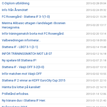
C-Diplom utbildning
2015-02-28 09:04
Info från Årsmötet!
2015-02-24 09:32
FC Rosengård - Stattena IF 3-1(1-0)
2015-02-21 15:39
Merima Alibasic uttagen i landslaget i Bosnien
2015-02-20 13:17
Hercegovina.
Inför träningsmatch borta mot FC Rosengård.
2015-02-20 13:14
Valberedningen informerar...
2015-02-18 09:00
Stattena IF - LB07 3-1 (2-1)
2015-02-14 19:48
INFÖR TRÄNINGSMATCH MOT LB 07
2015-02-12 16:18
Ny spelare till Stattena IF!
2015-02-07 21:18
Stattena IF - Växjö DFF 3-2(3-0)
2015-02-07 13:10
Inför matchen mot Växjö DFF
2015-02-02 10:55
Stattena IF 2 vinnar av KDFF EuroCity Cup 2015
2015-02-01 22:10
Hämta Era lotter på kansliet!
2015-01-22 14:19
P-tillstånd erfodras.
2015-01-14 12:06
Ny tränare duo i Stattena IF Herr.
2015-01-10 21:40