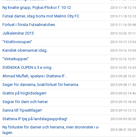
Ny knatte grupp, Pojkar/Flickor f. 10-12
2015-11-18 15:14
Futsal damer, idag borta mot Malmö City FC
2015-11-18 15:10
Förlust i första Futsalmatchen.
2015-11-16 09:48
Julkalendrar 2015
2015-10-26 10:11
"Höstlovscupen"
2015-10-19 13:54
Kansliet obemannat idag.
2015-10-16 10:04
"Vinterkuppen"
2015-10-16 10:01
SVENSKA CUPEN:s 3:e omg.
2015-10-05 15:43
Ahmad Mufleh, spelare i Stattena IF...
2015-09-28 16:01
Seger för damerna, brakförlust för herrarna.
2015-09-28 11:30
Grattis på högtidsdagen!
2015-09-23 14:46
Segrar för dam och herrar.
2015-09-19 18:34
Sanna till Tipselitläger!
2015-09-14 12:13
Stattena IF tjej på landslagsuppdrag!
2015-09-09 09:30
Ny förluster för damer och herrarna, men storvinster i u-
2015-08-31 09:03
lagen.