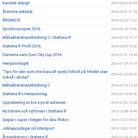
Kansliet stängt!
2016-03-02 06:59
Årsmöte avklarat.
2016-03-01 21:59
ÅRSMÖTE
2016-02-25 12:57
Sportlovscupen 2016
2016-02-18 10:06
Målvaktstränarutbildning C i Stattena IF.
2016-02-13 15:17
Stattena IF Profil 2016
2016-02-09 10:20
Damerna vann Euro City Cup 2016
2016-01-31 19:44
Herrjuniorlaget
2016-01-29 10:14
"Tips för den som inte bara vill spela fotboll på fritiden utan
2016-01-22 09:55
också i skolan"
Målvaktstränarutbildning C
2016-01-18 15:34
Stattena IFs Herrjuniorlag
2016-01-18 09:30
Uppdatering av Era e-post adresser...
2016-01-05 12:48
Ny tränare och nyförvärv i Stattena IF
2015-12-08 14:44
Segrar i cuper i helgen för våra flickor.
2015-12-07 09:52
Julklappsdagar på Intersport
2015-12-02 13:01
Årsavslutning i Stattena IF
2015-11-23 15:50