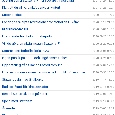
Just nu söker Stattena IF fler spelare till vissa lag
2021-01-24 11:00
Klart att du vill vara riktigt snygg i vinter!
2021-01-23 12:21
Stipendiedax!
2020-11-19 10:00
Förlängda skärpta restriktioner för fotbollen i Skåne
2020-11-18 21:30
Bli tränare/-ledare
2020-10-05 10:00
Erbjudande från Eriks fönsterputs!
2020-09-23 16:10
Vill du göra en viktig insats i Stattena IF
2020-05-20 09:03
Sommarens fotbollsskola 2020
2020-05-05 08:00
Ingen publik på barn- och ungdomsmatcher
2020-04-28 08:00
Uppdatering från Skånes Fotbollförbund
2020-04-02 17:00
Information om sammankomster vid upp till 50 personer
2020-03-30 10:20
Stattenas damlag är tillbaka
2019-11-14 16:00
Råd och Vård för idrottsskador
2019-03-15 09:50
Beställ Stattenakläder på nätet
2019-03-06 12:51
Spela med Stattena!
2019-02-12 09:20
Årsmöte!
2019-01-03 12:12