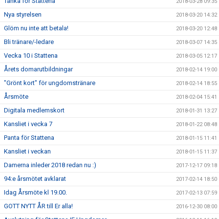
Tanka för Stattena
2018-03-28 09:35
Nya styrelsen
2018-03-20 14:32
Glöm nu inte att betala!
2018-03-20 12:48
Bli tränare/-ledare
2018-03-07 14:35
Vecka 10 i Stattena
2018-03-05 12:17
Årets domarutbildningar
2018-02-14 19:00
"Grönt kort" för ungdomstränare
2018-02-14 18:55
Årsmöte
2018-02-04 15:41
Digitala medlemskort
2018-01-31 13:27
Kansliet i vecka 7
2018-01-22 08:48
Panta för Stattena
2018-01-15 11:41
Kansliet i veckan
2018-01-15 11:37
Damerna inleder 2018 redan nu :)
2017-12-17 09:18
94:e årsmötet avklarat
2017-02-14 18:50
Idag Årsmöte kl 19.00.
2017-02-13 07:59
GOTT NYTT ÅR till Er alla!
2016-12-30 08:00