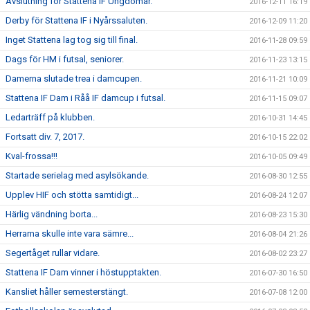
Avslutning för Stattena IF Ungdomar.
2016-12-11 16:19
Derby för Stattena IF i Nyårssaluten.
2016-12-09 11:20
Inget Stattena lag tog sig till final.
2016-11-28 09:59
Dags för HM i futsal, seniorer.
2016-11-23 13:15
Damerna slutade trea i damcupen.
2016-11-21 10:09
Stattena IF Dam i Råå IF damcup i futsal.
2016-11-15 09:07
Ledarträff på klubben.
2016-10-31 14:45
Fortsatt div. 7, 2017.
2016-10-15 22:02
Kval-frossa!!!
2016-10-05 09:49
Startade serielag med asylsökande.
2016-08-30 12:55
Upplev HIF och stötta samtidigt...
2016-08-24 12:07
Härlig vändning borta...
2016-08-23 15:30
Herrarna skulle inte vara sämre...
2016-08-04 21:26
Segertåget rullar vidare.
2016-08-02 23:27
Stattena IF Dam vinner i höstupptakten.
2016-07-30 16:50
Kansliet håller semesterstängt.
2016-07-08 12:00