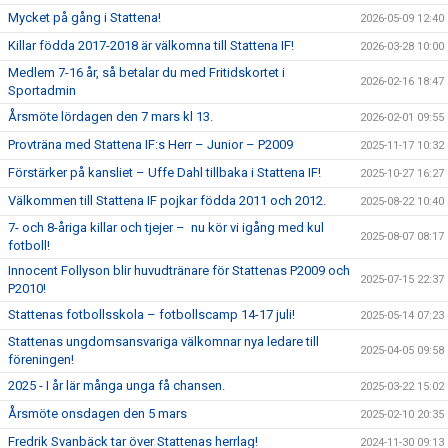
Mycket på gång i Stattena!
2026-05-09 12:40
Killar födda 2017-2018 är välkomna till Stattena IF!
2026-03-28 10:00
Medlem 7-16 år, så betalar du med Fritidskortet i
2026-02-16 18:47
Sportadmin
Årsmöte lördagen den 7 mars kl 13.
2026-02-01 09:55
Provträna med Stattena IF:s Herr – Junior – P2009
2025-11-17 10:32
Förstärker på kansliet – Uffe Dahl tillbaka i Stattena IF!
2025-10-27 16:27
Välkommen till Stattena IF pojkar födda 2011 och 2012.
2025-08-22 10:40
7- och 8-åriga killar och tjejer – nu kör vi igång med kul
2025-08-07 08:17
fotboll!
Innocent Follyson blir huvudtränare för Stattenas P2009 och
2025-07-15 22:37
P2010!
Stattenas fotbollsskola – fotbollscamp 14-17 juli!
2025-05-14 07:23
Stattenas ungdomsansvariga välkomnar nya ledare till
2025-04-05 09:58
föreningen!
2025 - I år lär många unga få chansen.
2025-03-22 15:02
Årsmöte onsdagen den 5 mars
2025-02-10 20:35
Fredrik Svanbäck tar över Stattenas herrlag!
2024-11-30 09:13