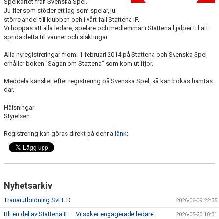
Spelkortet från Svenska Spel.
SPONSORER
Ju fler som stöder ett lag som spelar, ju
större andel till klubben och i vårt fall Stattena IF.
Vi hoppas att alla ledare, spelare och medlemmar i Stattena hjälper till att
DOMARE, MATCHER.
sprida detta till vänner och släktingar.
AVGIFTER
Alla nyregistreringar fr.om. 1 februari 2014 på Stattena och Svenska Spel
erhåller boken ”Sagan om Stattena” som kom ut ifjor.
FÖRENINGSSHOP
Meddela kansliet efter registrering på Svenska Spel, så kan bokas hämtas
där.
KONTAKT
Hälsningar
STATTENA CUP
Styrelsen
Registrering kan göras direkt på denna
länk
:
INTRESSEANMÄLAN SOM TRÄNARE/LEDARE
INTRESSEANMÄLAN MEDLEM/SPELARE
Nyhetsarkiv
Tränarutbildning SvFF D
2026-06-09 22:35
Bli en del av Stattena IF – Vi söker engagerade ledare!
2026-05-20 10:31