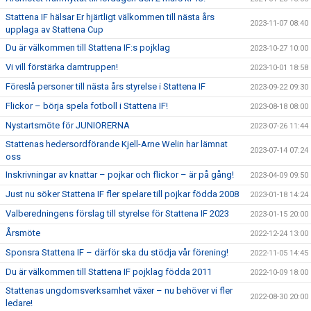
Stattena IF hälsar Er hjärtligt välkommen till nästa års
2023-11-07 08:40
upplaga av Stattena Cup
Du är välkommen till Stattena IF:s pojklag
2023-10-27 10:00
Vi vill förstärka damtruppen!
2023-10-01 18:58
Föreslå personer till nästa års styrelse i Stattena IF
2023-09-22 09:30
Flickor – börja spela fotboll i Stattena IF!
2023-08-18 08:00
Nystartsmöte för JUNIORERNA
2023-07-26 11:44
Stattenas hedersordförande Kjell-Arne Welin har lämnat
2023-07-14 07:24
oss
Inskrivningar av knattar – pojkar och flickor – är på gång!
2023-04-09 09:50
Just nu söker Stattena IF fler spelare till pojkar födda 2008
2023-01-18 14:24
Valberedningens förslag till styrelse för Stattena IF 2023
2023-01-15 20:00
Årsmöte
2022-12-24 13:00
Sponsra Stattena IF – därför ska du stödja vår förening!
2022-11-05 14:45
Du är välkommen till Stattena IF pojklag födda 2011
2022-10-09 18:00
Stattenas ungdomsverksamhet växer – nu behöver vi fler
2022-08-30 20:00
ledare!