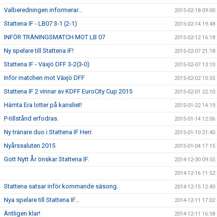
Valberedningen informerar...
2015-02-18 09:00
Stattena IF - LB07 3-1 (2-1)
2015-02-14 19:48
INFÖR TRÄNINGSMATCH MOT LB 07
2015-02-12 16:18
Ny spelare till Stattena IF!
2015-02-07 21:18
Stattena IF - Växjö DFF 3-2(3-0)
2015-02-07 13:10
Inför matchen mot Växjö DFF
2015-02-02 10:55
Stattena IF 2 vinnar av KDFF EuroCity Cup 2015
2015-02-01 22:10
Hämta Era lotter på kansliet!
2015-01-22 14:19
P-tillstånd erfodras.
2015-01-14 12:06
Ny tränare duo i Stattena IF Herr.
2015-01-10 21:40
Nyårssaluten 2015
2015-01-04 17:15
Gott Nytt År önskar Stattena IF.
2014-12-30 09:55
2014-12-16 11:52
Stattena satsar inför kommande säsong.
2014-12-15 12:40
Nya spelare till Stattena IF...
2014-12-11 17:02
Äntligen klar!
2014-12-11 16:58