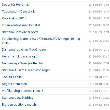
Seger för Herrarna.
2015-05-18 10:51
Toppmatch i Dam div.1.
2015-05-15 13:37
Köp årskort 2015.
2015-05-12 18:53
Ingen kontakt med kansliet.
2015-05-11 09:30
Stattena Dam vinner borta.
2015-05-09 16:24
Föreläsning Stattena A&#776;tsto&#776;rningar 16 maj
2015-05-06 09:52
2015
Damerna tog en ny 3-poängare.
2015-05-05 12:19
Herrarna fick bara oavgjort!
2015-04-24 22:40
Nu finns nya Sverigelotten här!
2015-04-24 10:57
Stattena IF Dam U med stor seger.
2015-04-21 20:57
Tack till Er alla!
2015-04-20 09:18
Seger i premiären!
2015-04-18 20:36
Profilkatalog Stattena IF 2015
2015-04-14 13:42
Stattena dag/Städdag
2015-04-14 09:20
Bra genrepetions match!
2015-04-12 18:52