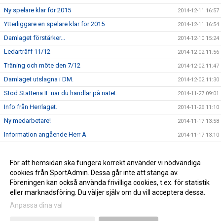
Ny spelare klar för 2015
2014-12-11 16:57
Ytterliggare en spelare klar för 2015
2014-12-11 16:54
Damlaget förstärker...
2014-12-10 15:24
Ledarträff 11/12
2014-12-02 11:56
Träning och möte den 7/12
2014-12-02 11:47
Damlaget utslagna i DM.
2014-12-02 11:30
Stöd Stattena IF när du handlar på nätet.
2014-11-27 09:01
Info från Herrlaget.
2014-11-26 11:10
Ny medarbetare!
2014-11-17 13:58
Information angående Herr A
2014-11-17 13:10
Tack för ert stöd
2014-11-17 13:00
Stöd Stattena IF:s ungdomar genom Svenska Spel
För att hemsidan ska fungera korrekt använder vi nödvändiga
2014-02-03 08:30
cookies från SportAdmin. Dessa går inte att stänga av.
Stattena IF på väg mot toppen
2014-01-01 08:54
Föreningen kan också använda frivilliga cookies, t.ex. för statistik
eller marknadsföring. Du väljer själv om du vill acceptera dessa.
Anpassa dina val
Cookie-inställningar
Gå till Webbversion