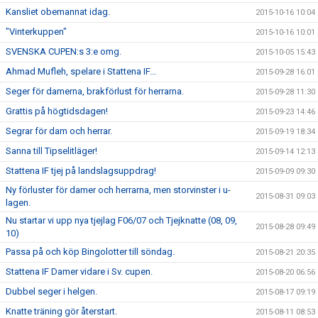
Kansliet obemannat idag.
2015-10-16 10:04
"Vinterkuppen"
2015-10-16 10:01
SVENSKA CUPEN:s 3:e omg.
2015-10-05 15:43
Ahmad Mufleh, spelare i Stattena IF...
2015-09-28 16:01
Seger för damerna, brakförlust för herrarna.
2015-09-28 11:30
Grattis på högtidsdagen!
2015-09-23 14:46
Segrar för dam och herrar.
2015-09-19 18:34
Sanna till Tipselitläger!
2015-09-14 12:13
Stattena IF tjej på landslagsuppdrag!
2015-09-09 09:30
Ny förluster för damer och herrarna, men storvinster i u-
2015-08-31 09:03
lagen.
Nu startar vi upp nya tjejlag F06/07 och Tjejknatte (08, 09,
2015-08-28 09:49
10)
Passa på och köp Bingolotter till söndag.
2015-08-21 20:35
Stattena IF Damer vidare i Sv. cupen.
2015-08-20 06:56
Dubbel seger i helgen.
2015-08-17 09:19
Knatte träning gör återstart.
2015-08-11 08:53