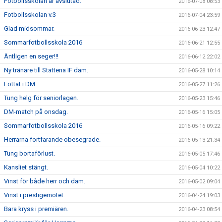
Fotbollsskolan är avslutad.
2016-07-08 08:53
Fotbollsskolan v.3
2016-07-04 23:59
Glad midsommar.
2016-06-23 12:47
Sommarfotbollsskola 2016
2016-06-21 12:55
Äntligen en seger!!!
2016-06-12 22:02
Ny tränare till Stattena IF dam.
2016-05-28 10:14
Lottat i DM.
2016-05-27 11:26
Tung helg för seniorlagen.
2016-05-23 15:46
DM-match på onsdag.
2016-05-16 15:05
Sommarfotbollsskola 2016
2016-05-16 09:22
Herrarna fortfarande obesegrade.
2016-05-13 21:34
Tung bortaförlust.
2016-05-05 17:46
Kansliet stängt.
2016-05-04 10:22
Vinst för både herr och dam.
2016-05-02 09:04
Vinst i prestigemötet.
2016-04-24 19:03
Bara kryss i premiären.
2016-04-23 08:54