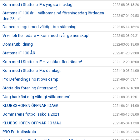
Kom med i Stattena IF:s yngsta flicklag!
2022-08-08 13:26
Stattena IF 100 år – välkomna på föreningsdag lördagen
2022-07-04 09:53
den 23 juli
Damerna: laget med väldigt bra stämning!
2022-05-14 18:24
Vi vill bli fler ledare – kom med i vår gemenskap!
2022-03-08 09:21
Domarutbildning
2022-03-05 15:00
Stattena IF 100 ÅR
2022-01-20 21:00
Kom med i Stattena IF – vi söker fler tränare!
2021-12-29 16:00
Kom med i Stattena IF:s damlag!
2021-10-05 21:00
Pro Defendings höstlovs camp
2021-09-04 09:11
Stötta din förening (Intersport)
2021-09-02 16:08
”Jag har känt mig väldigt välkommen”
2021-08-06 12:01
KLUBBSHOPEN ÖPPNAR IDAG!
2021-06-24 14:00
Sommarens fotbollsskola 2021
2021-05-13 08:00
KLUBBSHOPEN ÖPPNAR 10 MAJ
2021-05-04 17:30
PRO Fotbollsskola
2021-04-06 21:34