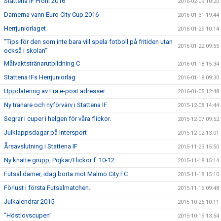
Stattena IF Profil 2016
2016-02-09 10:20
Damerna vann Euro City Cup 2016
2016-01-31 19:44
Herrjuniorlaget
2016-01-29 10:14
"Tips för den som inte bara vill spela fotboll på fritiden utan
2016-01-22 09:55
också i skolan"
Målvaktstränarutbildning C
2016-01-18 15:34
Stattena IFs Herrjuniorlag
2016-01-18 09:30
Uppdatering av Era e-post adresser...
2016-01-05 12:48
Ny tränare och nyförvärv i Stattena IF
2015-12-08 14:44
Segrar i cuper i helgen för våra flickor.
2015-12-07 09:52
Julklappsdagar på Intersport
2015-12-02 13:01
Årsavslutning i Stattena IF
2015-11-23 15:50
Ny knatte grupp, Pojkar/Flickor f. 10-12
2015-11-18 15:14
Futsal damer, idag borta mot Malmö City FC
2015-11-18 15:10
Förlust i första Futsalmatchen.
2015-11-16 09:48
Julkalendrar 2015
2015-10-26 10:11
"Höstlovscupen"
2015-10-19 13:54