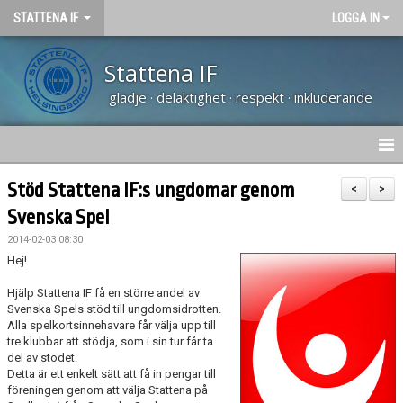
STATTENA IF
LOGGA IN
Stattena IF
glädje · delaktighet · respekt · inkluderande
HEM
Stöd Stattena IF:s ungdomar genom
<
>
Svenska Spel
NYHETER
2014-02-03 08:30
TRÄNARUTBILDNING SVFF D
Hej!
Hjälp Stattena IF få en större andel av
OM KLUBBEN
Svenska Spels stöd till ungdomsidrotten.
Alla spelkortsinnehavare får välja upp till
KALENDER
tre klubbar att stödja, som i sin tur får ta
del av stödet.
Detta är ett enkelt sätt att få in pengar till
VÅRA LAG
föreningen genom att välja Stattena på