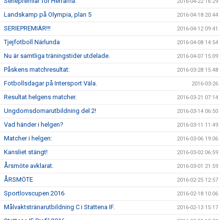
Seriepremiär för Herrarna.
2016-04-22 16:29
Landskamp på Olympia, plan 5
2016-04-18 20:44
SERIEPREMIÄR!!!
2016-04-12 09:41
Tjejfotboll Närlunda
2016-04-08 14:54
Nu är samtliga träningstider utdelade.
2016-04-07 15:09
Påskens matchresultat:
2016-03-28 15:48
Fotbollsdagar på Intersport Väla.
2016-03-26
Resultat helgens matcher.
2016-03-21 07:14
Ungdomsdomarutbildning del 2!
2016-03-14 06:50
Vad händer i helgen?
2016-03-11 11:49
Matcher i helgen:
2016-03-06 19:06
Kansliet stängt!
2016-03-02 06:59
Årsmöte avklarat.
2016-03-01 21:59
ÅRSMÖTE
2016-02-25 12:57
Sportlovscupen 2016
2016-02-18 10:06
Målvaktstränarutbildning C i Stattena IF.
2016-02-13 15:17