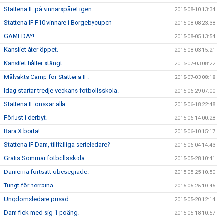
Stattena IF på vinnarspåret igen.
2015-08-10 13:34
Stattena IF F10 vinnare i Borgebycupen
2015-08-08 23:38
GAMEDAY!
2015-08-05 13:54
Kansliet åter öppet.
2015-08-03 15:21
Kansliet håller stängt.
2015-07-03 08:22
Målvakts Camp för Stattena IF.
2015-07-03 08:18
Idag startar tredje veckans fotbollsskola.
2015-06-29 07:00
Stattena IF önskar alla..
2015-06-18 22:48
Förlust i derbyt.
2015-06-14 00:28
Bara X borta!
2015-06-10 15:17
Stattena IF Dam, tillfälliga serieledare?
2015-06-04 14:43
Gratis Sommar fotbollsskola.
2015-05-28 10:41
Damerna fortsatt obesegrade.
2015-05-25 10:50
Tungt för herrarna.
2015-05-25 10:45
Ungdomsledare prisad.
2015-05-20 12:14
Dam fick med sig 1 poäng.
2015-05-18 10:57