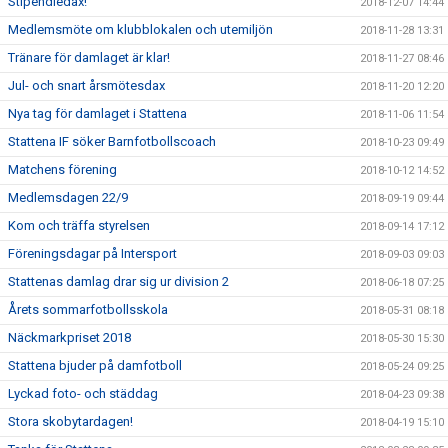
Stipendiedax!
2018-12-07 14:44
Medlemsmöte om klubblokalen och utemiljön
2018-11-28 13:31
Tränare för damlaget är klar!
2018-11-27 08:46
Jul- och snart årsmötesdax
2018-11-20 12:20
Nya tag för damlaget i Stattena
2018-11-06 11:54
Stattena IF söker Barnfotbollscoach
2018-10-23 09:49
Matchens förening
2018-10-12 14:52
Medlemsdagen 22/9
2018-09-19 09:44
Kom och träffa styrelsen
2018-09-14 17:12
Föreningsdagar på Intersport
2018-09-03 09:03
Stattenas damlag drar sig ur division 2
2018-06-18 07:25
Årets sommarfotbollsskola
2018-05-31 08:18
Näckmarkpriset 2018
2018-05-30 15:30
Stattena bjuder på damfotboll
2018-05-24 09:25
Lyckad foto- och städdag
2018-04-23 09:38
Stora skobytardagen!
2018-04-19 15:10