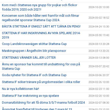
Kom med i Stattenas nya grupp för pojkar och flickor
2024-10-20 10:00
födda 2019, 2020 och 2021!
Koncernen som både håller rent framför mål och filmar
2024-05-02 18:52
regelbundet sponsrar Stattena Cup 2024.
BÄSTA STATTENA IF ENKELT SÄTT ATT TJÄNA EN PENG!
2024-04-24 15:30
STATTENA IF HAR INSKRIVNING AV NYA SPELARE 2014-
2024-03-30 19:40
2019
Coop Landskronasvägen stöttar Stattena Cup
2024-03-13 20:28
Maskingruppen i Ängelholm blir plansponsor
2024-03-13 20:25
STATTENAS VÄNNER SÄLJER LOTTER
2024-03-13 08:00
Ännu en sponsor har kommit till undsättning för oss på
2024-03-07 20:42
Stattena Cup
Goda nyheter för Stattena IF och Stattena Cup
2024-03-06 20:37
Stattena IF söker tränare på ungdomssidan i olika roller
2024-02-26 10:00
Nu är nya kollektionen här!
2024-02-23 11:00
Stattena IF har inskrivning av nya spelare
2024-02-20 10:00
Domarutbildning för att få döma 3/5/7-manna fotboll 2024
2024-02-07 08:30
Årsmötet framflyttat till lördagen den 2 mars kl 13.
2024-01-23 15:05