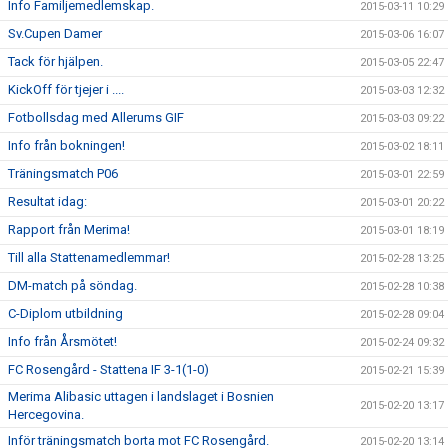
Info Familjemedlemskap.
2015-03-11 10:29
Sv.Cupen Damer
2015-03-06 16:07
Tack för hjälpen.
2015-03-05 22:47
KickOff för tjejer i ....
2015-03-03 12:32
Fotbollsdag med Allerums GIF
2015-03-03 09:22
Info från bokningen!
2015-03-02 18:11
Träningsmatch P06
2015-03-01 22:59
Resultat idag:
2015-03-01 20:22
Rapport från Merima!
2015-03-01 18:19
Till alla Stattenamedlemmar!
2015-02-28 13:25
DM-match på söndag.
2015-02-28 10:38
C-Diplom utbildning
2015-02-28 09:04
Info från Årsmötet!
2015-02-24 09:32
FC Rosengård - Stattena IF 3-1(1-0)
2015-02-21 15:39
Merima Alibasic uttagen i landslaget i Bosnien
2015-02-20 13:17
Hercegovina.
Inför träningsmatch borta mot FC Rosengård.
2015-02-20 13:14