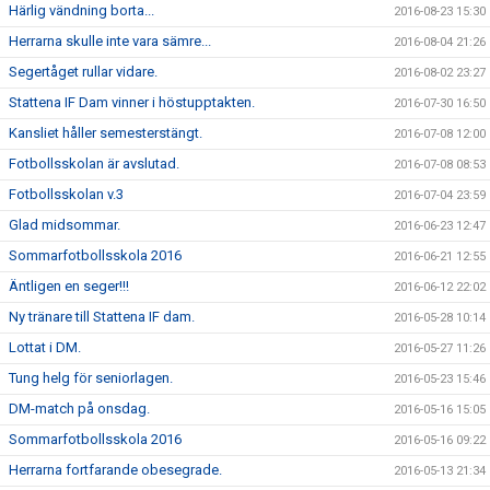
Härlig vändning borta...
2016-08-23 15:30
Herrarna skulle inte vara sämre...
2016-08-04 21:26
Segertåget rullar vidare.
2016-08-02 23:27
Stattena IF Dam vinner i höstupptakten.
2016-07-30 16:50
Kansliet håller semesterstängt.
2016-07-08 12:00
Fotbollsskolan är avslutad.
2016-07-08 08:53
Fotbollsskolan v.3
2016-07-04 23:59
Glad midsommar.
2016-06-23 12:47
Sommarfotbollsskola 2016
2016-06-21 12:55
Äntligen en seger!!!
2016-06-12 22:02
Ny tränare till Stattena IF dam.
2016-05-28 10:14
Lottat i DM.
2016-05-27 11:26
Tung helg för seniorlagen.
2016-05-23 15:46
DM-match på onsdag.
2016-05-16 15:05
Sommarfotbollsskola 2016
2016-05-16 09:22
Herrarna fortfarande obesegrade.
2016-05-13 21:34