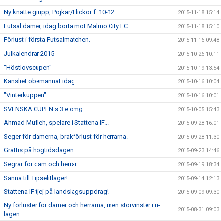
Ny knatte grupp, Pojkar/Flickor f. 10-12
2015-11-18 15:14
Futsal damer, idag borta mot Malmö City FC
2015-11-18 15:10
Förlust i första Futsalmatchen.
2015-11-16 09:48
Julkalendrar 2015
2015-10-26 10:11
"Höstlovscupen"
2015-10-19 13:54
Kansliet obemannat idag.
2015-10-16 10:04
"Vinterkuppen"
2015-10-16 10:01
SVENSKA CUPEN:s 3:e omg.
2015-10-05 15:43
Ahmad Mufleh, spelare i Stattena IF...
2015-09-28 16:01
Seger för damerna, brakförlust för herrarna.
2015-09-28 11:30
Grattis på högtidsdagen!
2015-09-23 14:46
Segrar för dam och herrar.
2015-09-19 18:34
Sanna till Tipselitläger!
2015-09-14 12:13
Stattena IF tjej på landslagsuppdrag!
2015-09-09 09:30
Ny förluster för damer och herrarna, men storvinster i u-
2015-08-31 09:03
lagen.