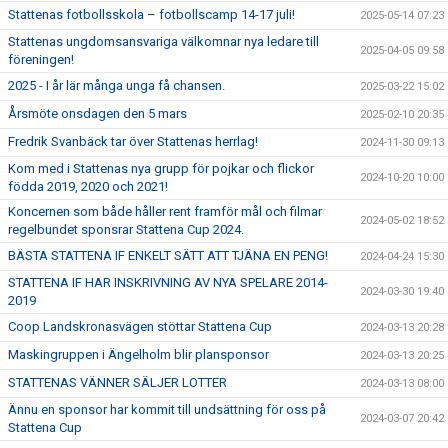
Stattenas fotbollsskola – fotbollscamp 14-17 juli!
2025-05-14 07:23
Stattenas ungdomsansvariga välkomnar nya ledare till
2025-04-05 09:58
föreningen!
2025 - I år lär många unga få chansen.
2025-03-22 15:02
Årsmöte onsdagen den 5 mars
2025-02-10 20:35
Fredrik Svanbäck tar över Stattenas herrlag!
2024-11-30 09:13
Kom med i Stattenas nya grupp för pojkar och flickor
2024-10-20 10:00
födda 2019, 2020 och 2021!
Koncernen som både håller rent framför mål och filmar
2024-05-02 18:52
regelbundet sponsrar Stattena Cup 2024.
BÄSTA STATTENA IF ENKELT SÄTT ATT TJÄNA EN PENG!
2024-04-24 15:30
STATTENA IF HAR INSKRIVNING AV NYA SPELARE 2014-
2024-03-30 19:40
2019
Coop Landskronasvägen stöttar Stattena Cup
2024-03-13 20:28
Maskingruppen i Ängelholm blir plansponsor
2024-03-13 20:25
STATTENAS VÄNNER SÄLJER LOTTER
2024-03-13 08:00
Ännu en sponsor har kommit till undsättning för oss på
2024-03-07 20:42
Stattena Cup