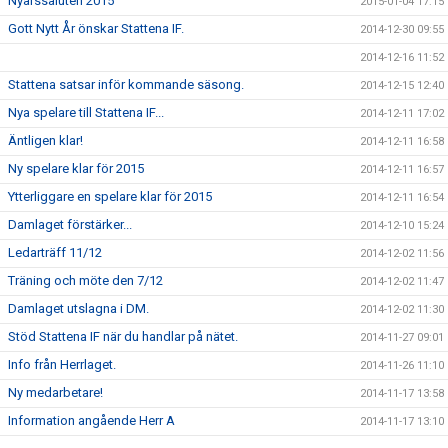
Nyårssaluten 2015
2015-01-04 17:15
Gott Nytt År önskar Stattena IF.
2014-12-30 09:55
2014-12-16 11:52
Stattena satsar inför kommande säsong.
2014-12-15 12:40
Nya spelare till Stattena IF...
2014-12-11 17:02
Äntligen klar!
2014-12-11 16:58
Ny spelare klar för 2015
2014-12-11 16:57
Ytterliggare en spelare klar för 2015
2014-12-11 16:54
Damlaget förstärker...
2014-12-10 15:24
Ledarträff 11/12
2014-12-02 11:56
Träning och möte den 7/12
2014-12-02 11:47
Damlaget utslagna i DM.
2014-12-02 11:30
Stöd Stattena IF när du handlar på nätet.
2014-11-27 09:01
Info från Herrlaget.
2014-11-26 11:10
Ny medarbetare!
2014-11-17 13:58
Information angående Herr A
2014-11-17 13:10