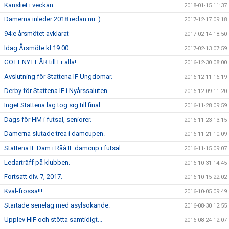
Kansliet i veckan
2018-01-15 11:37
Damerna inleder 2018 redan nu :)
2017-12-17 09:18
94:e årsmötet avklarat
2017-02-14 18:50
Idag Årsmöte kl 19.00.
2017-02-13 07:59
GOTT NYTT ÅR till Er alla!
2016-12-30 08:00
Avslutning för Stattena IF Ungdomar.
2016-12-11 16:19
Derby för Stattena IF i Nyårssaluten.
2016-12-09 11:20
Inget Stattena lag tog sig till final.
2016-11-28 09:59
Dags för HM i futsal, seniorer.
2016-11-23 13:15
Damerna slutade trea i damcupen.
2016-11-21 10:09
Stattena IF Dam i Råå IF damcup i futsal.
2016-11-15 09:07
Ledarträff på klubben.
2016-10-31 14:45
Fortsatt div. 7, 2017.
2016-10-15 22:02
Kval-frossa!!!
2016-10-05 09:49
Startade serielag med asylsökande.
2016-08-30 12:55
Upplev HIF och stötta samtidigt...
2016-08-24 12:07