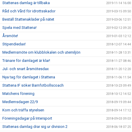
Stattenas damlag är tillbaka
2019-11-14 16:00
Råd och Vård för idrottsskador
2019-03-15 09:50
Beställ Stattenakläder på nätet
2019-03-06 12:51
Spela med Stattena!
2019-02-12 09:20
Årsmöte!
2019-01-03 12:12
Stipendiedax!
2018-12-07 14:44
Medlemsmöte om klubblokalen och utemiljön
2018-11-28 13:31
Tränare för damlaget är klar!
2018-11-27 08:46
Jul- och snart årsmötesdax
2018-11-20 12:20
Nya tag för damlaget i Stattena
2018-11-06 11:54
Stattena IF söker Barnfotbollscoach
2018-10-23 09:49
Matchens förening
2018-10-12 14:52
Medlemsdagen 22/9
2018-09-19 09:44
Kom och träffa styrelsen
2018-09-14 17:12
Föreningsdagar på Intersport
2018-09-03 09:03
Stattenas damlag drar sig ur division 2
2018-06-18 07:25