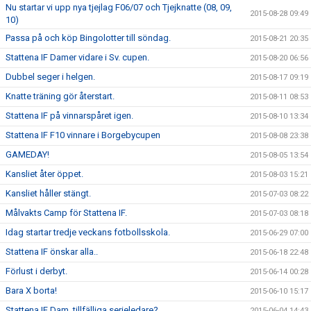
Nu startar vi upp nya tjejlag F06/07 och Tjejknatte (08, 09,
2015-08-28 09:49
10)
Passa på och köp Bingolotter till söndag.
2015-08-21 20:35
Stattena IF Damer vidare i Sv. cupen.
2015-08-20 06:56
Dubbel seger i helgen.
2015-08-17 09:19
Knatte träning gör återstart.
2015-08-11 08:53
Stattena IF på vinnarspåret igen.
2015-08-10 13:34
Stattena IF F10 vinnare i Borgebycupen
2015-08-08 23:38
GAMEDAY!
2015-08-05 13:54
Kansliet åter öppet.
2015-08-03 15:21
Kansliet håller stängt.
2015-07-03 08:22
Målvakts Camp för Stattena IF.
2015-07-03 08:18
Idag startar tredje veckans fotbollsskola.
2015-06-29 07:00
Stattena IF önskar alla..
2015-06-18 22:48
Förlust i derbyt.
2015-06-14 00:28
Bara X borta!
2015-06-10 15:17
Stattena IF Dam, tillfälliga serieledare?
2015-06-04 14:43