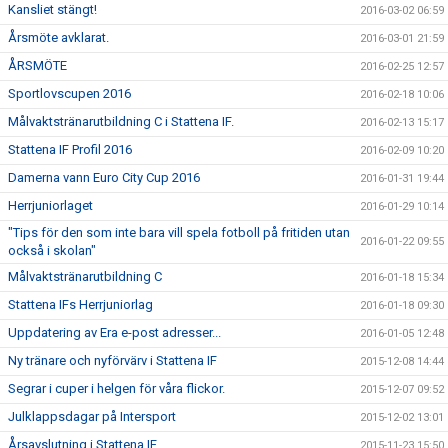
Kansliet stängt!
2016-03-02 06:59
Årsmöte avklarat.
2016-03-01 21:59
ÅRSMÖTE
2016-02-25 12:57
Sportlovscupen 2016
2016-02-18 10:06
Målvaktstränarutbildning C i Stattena IF.
2016-02-13 15:17
Stattena IF Profil 2016
2016-02-09 10:20
Damerna vann Euro City Cup 2016
2016-01-31 19:44
Herrjuniorlaget
2016-01-29 10:14
"Tips för den som inte bara vill spela fotboll på fritiden utan
2016-01-22 09:55
också i skolan"
Målvaktstränarutbildning C
2016-01-18 15:34
Stattena IFs Herrjuniorlag
2016-01-18 09:30
Uppdatering av Era e-post adresser...
2016-01-05 12:48
Ny tränare och nyförvärv i Stattena IF
2015-12-08 14:44
Segrar i cuper i helgen för våra flickor.
2015-12-07 09:52
Julklappsdagar på Intersport
2015-12-02 13:01
Årsavslutning i Stattena IF
2015-11-23 15:50