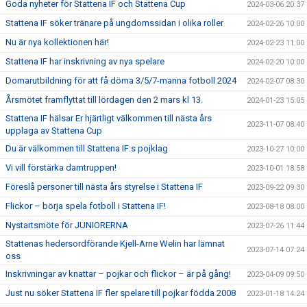
Goda nyheter för Stattena IF och Stattena Cup
2024-03-06 20:37
Stattena IF söker tränare på ungdomssidan i olika roller
2024-02-26 10:00
Nu är nya kollektionen här!
2024-02-23 11:00
Stattena IF har inskrivning av nya spelare
2024-02-20 10:00
Domarutbildning för att få döma 3/5/7-manna fotboll 2024
2024-02-07 08:30
Årsmötet framflyttat till lördagen den 2 mars kl 13.
2024-01-23 15:05
Stattena IF hälsar Er hjärtligt välkommen till nästa års
2023-11-07 08:40
upplaga av Stattena Cup
Du är välkommen till Stattena IF:s pojklag
2023-10-27 10:00
Vi vill förstärka damtruppen!
2023-10-01 18:58
Föreslå personer till nästa års styrelse i Stattena IF
2023-09-22 09:30
Flickor – börja spela fotboll i Stattena IF!
2023-08-18 08:00
Nystartsmöte för JUNIORERNA
2023-07-26 11:44
Stattenas hedersordförande Kjell-Arne Welin har lämnat
2023-07-14 07:24
oss
Inskrivningar av knattar – pojkar och flickor – är på gång!
2023-04-09 09:50
Just nu söker Stattena IF fler spelare till pojkar födda 2008
2023-01-18 14:24