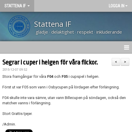
STATTENA IF
LOGGA IN
Stattena IF
glädje · delaktighet · respekt · inkluderande
HEM
Segrar i cuper i helgen för våra flickor.
<
>
2015-12-07 09:52
NYHETER
Stora framgångar för våra
F04
och
F05
i cupspel i helgen.
TRÄNARUTBILDNING SVFF D
Först ut var F05 som vann i Osbycupen på lördagen efter förlängning.
F04 skulle inte vara sämre, utan vann Billecupen på söndagen, också den
OM KLUBBEN
matchen vanns i förlängning.
KALENDER
Stort Grattis tjejer.
/Admin.
VÅRA LAG