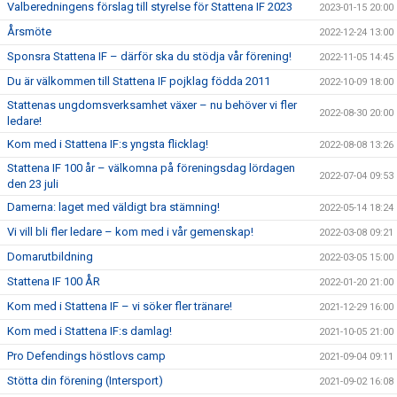
Valberedningens förslag till styrelse för Stattena IF 2023
2023-01-15 20:00
Årsmöte
2022-12-24 13:00
Sponsra Stattena IF – därför ska du stödja vår förening!
2022-11-05 14:45
Du är välkommen till Stattena IF pojklag födda 2011
2022-10-09 18:00
Stattenas ungdomsverksamhet växer – nu behöver vi fler
2022-08-30 20:00
ledare!
Kom med i Stattena IF:s yngsta flicklag!
2022-08-08 13:26
Stattena IF 100 år – välkomna på föreningsdag lördagen
2022-07-04 09:53
den 23 juli
Damerna: laget med väldigt bra stämning!
2022-05-14 18:24
Vi vill bli fler ledare – kom med i vår gemenskap!
2022-03-08 09:21
Domarutbildning
2022-03-05 15:00
Stattena IF 100 ÅR
2022-01-20 21:00
Kom med i Stattena IF – vi söker fler tränare!
2021-12-29 16:00
Kom med i Stattena IF:s damlag!
2021-10-05 21:00
Pro Defendings höstlovs camp
2021-09-04 09:11
Stötta din förening (Intersport)
2021-09-02 16:08