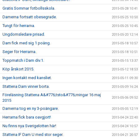
Gratis Sommar fotbollsskola.
2015-05-28 10:41
Damerna fortsatt obesegrade.
2015-05-25 10:50
Tungt för herrarna.
2015-05-25 10:45
Ungdomsledare prisad.
2015-05-20 12:14
Dam fick med sig 1 poäng.
2015-05-18 10:57
Seger för Herrarna.
2015-05-18 10:51
Toppmatch i Dam div.1.
2015-05-15 13:37
Köp årskort 2015.
2015-05-12 18:53
Ingen kontakt med kansliet.
2015-05-11 09:30
Stattena Dam vinner borta.
2015-05-09 16:24
Föreläsning Stattena A&#776;tsto&#776;rningar 16 maj
2015-05-06 09:52
2015
Damerna tog en ny 3-poängare.
2015-05-05 12:19
Herrarna fick bara oavgjort!
2015-04-24 22:40
Nu finns nya Sverigelotten här!
2015-04-24 10:57
Stattena IF Dam U med stor seger.
2015-04-21 20:57