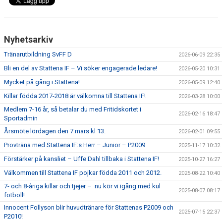
SPONSORER
DOMARE, MATCHER.
Nyhetsarkiv
AVGIFTER
Tränarutbildning SvFF D
2026-06-09 22:35
Bli en del av Stattena IF – Vi söker engagerade ledare!
2026-05-20 10:31
FÖRENINGSSHOP
Mycket på gång i Stattena!
2026-05-09 12:40
KONTAKT
Killar födda 2017-2018 är välkomna till Stattena IF!
2026-03-28 10:00
Medlem 7-16 år, så betalar du med Fritidskortet i
2026-02-16 18:47
STATTENA CUP
Sportadmin
Årsmöte lördagen den 7 mars kl 13.
2026-02-01 09:55
INTRESSEANMÄLAN SOM TRÄNARE/LEDARE
Provträna med Stattena IF:s Herr – Junior – P2009
2025-11-17 10:32
INTRESSEANMÄLAN MEDLEM/SPELARE
Förstärker på kansliet – Uffe Dahl tillbaka i Stattena IF!
2025-10-27 16:27
Välkommen till Stattena IF pojkar födda 2011 och 2012.
2025-08-22 10:40
7- och 8-åriga killar och tjejer – nu kör vi igång med kul
2025-08-07 08:17
fotboll!
Innocent Follyson blir huvudtränare för Stattenas P2009 och
2025-07-15 22:37
P2010!