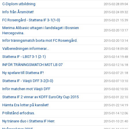
C-Diplom utbildning
2015-02-28 09:04
Info från Årsmötet!
2015-02-24 09:32
FC Rosengård - Stattena IF 3-1(1-0)
2015-02-21 15:39
Merima Alibasic uttagen i landslaget i Bosnien
2015-02-20 13:17
Hercegovina.
Inför träningsmatch borta mot FC Rosengård.
2015-02-20 13:14
Valberedningen informerar...
2015-02-18 09:00
Stattena IF - LB07 3-1 (2-1)
2015-02-14 19:48
INFÖR TRÄNINGSMATCH MOT LB 07
2015-02-12 16:18
Ny spelare till Stattena IF!
2015-02-07 21:18
Stattena IF - Växjö DFF 3-2(3-0)
2015-02-07 13:10
Inför matchen mot Växjö DFF
2015-02-02 10:55
Stattena IF 2 vinnar av KDFF EuroCity Cup 2015
2015-02-01 22:10
Hämta Era lotter på kansliet!
2015-01-22 14:19
P-tillstånd erfodras.
2015-01-14 12:06
Ny tränare duo i Stattena IF Herr.
2015-01-10 21:40