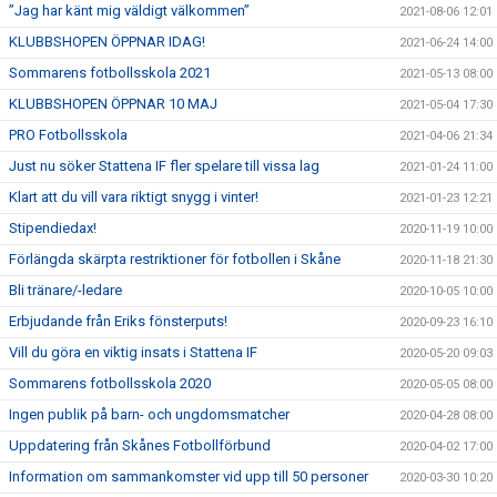
”Jag har känt mig väldigt välkommen”
2021-08-06 12:01
KLUBBSHOPEN ÖPPNAR IDAG!
2021-06-24 14:00
Sommarens fotbollsskola 2021
2021-05-13 08:00
KLUBBSHOPEN ÖPPNAR 10 MAJ
2021-05-04 17:30
PRO Fotbollsskola
2021-04-06 21:34
Just nu söker Stattena IF fler spelare till vissa lag
2021-01-24 11:00
Klart att du vill vara riktigt snygg i vinter!
2021-01-23 12:21
Stipendiedax!
2020-11-19 10:00
Förlängda skärpta restriktioner för fotbollen i Skåne
2020-11-18 21:30
Bli tränare/-ledare
2020-10-05 10:00
Erbjudande från Eriks fönsterputs!
2020-09-23 16:10
Vill du göra en viktig insats i Stattena IF
2020-05-20 09:03
Sommarens fotbollsskola 2020
2020-05-05 08:00
Ingen publik på barn- och ungdomsmatcher
2020-04-28 08:00
Uppdatering från Skånes Fotbollförbund
2020-04-02 17:00
Information om sammankomster vid upp till 50 personer
2020-03-30 10:20