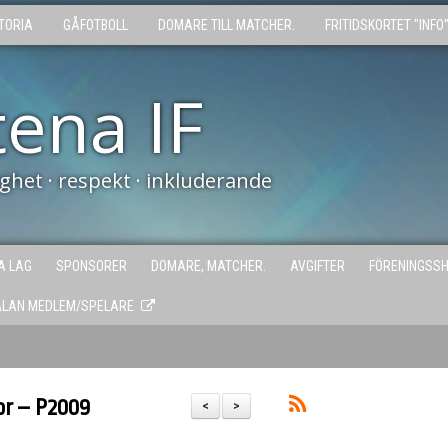
TORIA
GÅFOTBOLL
DOMARE TILL MATCHER.
FRITIDSKORTET "INFO
tena IF
tighet · respekt · inkluderande
A LAG
SPONSORER
DOMARE, MATCHER.
AVGIFTER
FÖRENINGSS
ÄLAN MEDLEM/SPELARE
or – P2009
<
>