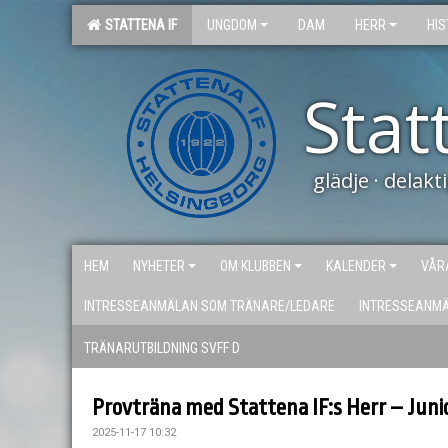
STATTENA IF
UNGDOM
DAM
HERR
HIS
Stat
glädje · delak
HEM
NYHETER
OM KLUBBEN
KALENDER
VÅR
INTRESSEANMÄLAN SOM TRÄNARE/LEDARE
INTRESSEANM
TRÄNARUTBILDNING SVFF D
Provträna med Stattena IF:s Herr – Juni
2025-11-17 10:32