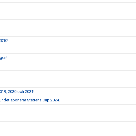
!
2010!
ngen!
2019, 2020 och 2021!
bundet sponsrar Stattena Cup 2024.