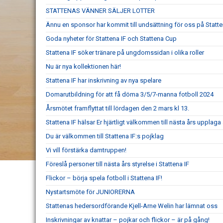
STATTENAS VÄNNER SÄLJER LOTTER
Ännu en sponsor har kommit till undsättning för oss på Statt
Goda nyheter för Stattena IF och Stattena Cup
Stattena IF söker tränare på ungdomssidan i olika roller
Nu är nya kollektionen här!
Stattena IF har inskrivning av nya spelare
Domarutbildning för att få döma 3/5/7-manna fotboll 2024
Årsmötet framflyttat till lördagen den 2 mars kl 13.
Stattena IF hälsar Er hjärtligt välkommen till nästa års upplaga
Du är välkommen till Stattena IF:s pojklag
Vi vill förstärka damtruppen!
Föreslå personer till nästa års styrelse i Stattena IF
Flickor – börja spela fotboll i Stattena IF!
Nystartsmöte för JUNIORERNA
Stattenas hedersordförande Kjell-Arne Welin har lämnat oss
Inskrivningar av knattar – pojkar och flickor – är på gång!