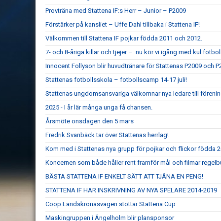
Provträna med Stattena IF:s Herr – Junior – P2009
Förstärker på kansliet – Uffe Dahl tillbaka i Stattena IF!
Välkommen till Stattena IF pojkar födda 2011 och 2012.
7- och 8-åriga killar och tjejer – nu kör vi igång med kul fotboll
Innocent Follyson blir huvudtränare för Stattenas P2009 och P
Stattenas fotbollsskola – fotbollscamp 14-17 juli!
Stattenas ungdomsansvariga välkomnar nya ledare till föreni
2025 - I år lär många unga få chansen.
Årsmöte onsdagen den 5 mars
Fredrik Svanbäck tar över Stattenas herrlag!
Kom med i Stattenas nya grupp för pojkar och flickor födda 
Koncernen som både håller rent framför mål och filmar regel
BÄSTA STATTENA IF ENKELT SÄTT ATT TJÄNA EN PENG!
STATTENA IF HAR INSKRIVNING AV NYA SPELARE 2014-2019
Coop Landskronasvägen stöttar Stattena Cup
Maskingruppen i Ängelholm blir plansponsor