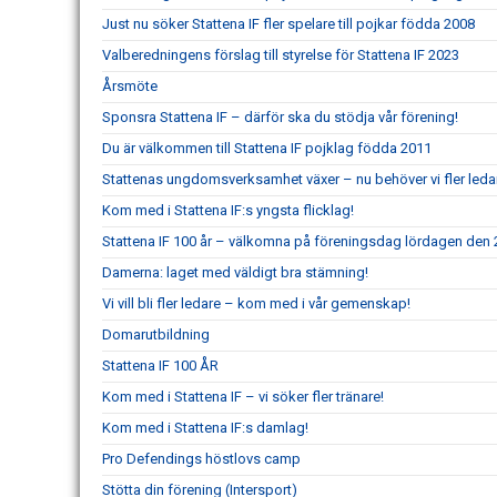
Just nu söker Stattena IF fler spelare till pojkar födda 2008
Valberedningens förslag till styrelse för Stattena IF 2023
Årsmöte
Sponsra Stattena IF – därför ska du stödja vår förening!
Du är välkommen till Stattena IF pojklag födda 2011
Stattenas ungdomsverksamhet växer – nu behöver vi fler leda
Kom med i Stattena IF:s yngsta flicklag!
Stattena IF 100 år – välkomna på föreningsdag lördagen den 2
Damerna: laget med väldigt bra stämning!
Vi vill bli fler ledare – kom med i vår gemenskap!
Domarutbildning
Stattena IF 100 ÅR
Kom med i Stattena IF – vi söker fler tränare!
Kom med i Stattena IF:s damlag!
Pro Defendings höstlovs camp
Stötta din förening (Intersport)