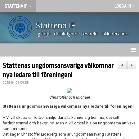
STATTENA IF
LOGGA IN
Stattena IF
glädje · delaktighet · respekt · inkluderande
HEM
Stattenas ungdomsansvariga välkomnar
<
>
nya ledare till föreningen!
NYHETER
2025-04-05 09:58
TRÄNARUTBILDNING SVFF D
Christoffer och Michael
OM KLUBBEN
Stattenas ungdomsansvariga
välkomnar nya ledare till föreningen!
KALENDER
– Vi vill skapa en fotbollsmiljö där alla känner sig hemma, oavsett
färdighetsnivå och bakgrund. Men vi vill också hjälpa ungdomarna att växa
som personer.
VÅRA LAG
Det säger Christoffer Eideberg som är ungdomsansvarig i Stattena IF