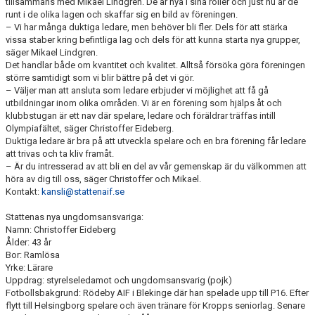
tillsammans med Mikael Lindgren. De är nya i sina roller och just nu är de
SPONSORER
runt i de olika lagen och skaffar sig en bild av föreningen.
– Vi har många duktiga ledare, men behöver bli fler. Dels för att stärka
vissa staber kring befintliga lag och dels för att kunna starta nya grupper,
DOMARE, MATCHER.
säger Mikael Lindgren.
Det handlar både om kvantitet och kvalitet. Alltså försöka göra föreningen
AVGIFTER
större samtidigt som vi blir bättre på det vi gör.
– Väljer man att ansluta som ledare erbjuder vi möjlighet att få gå
FÖRENINGSSHOP
utbildningar inom olika områden. Vi är en förening som hjälps åt och
klubbstugan är ett nav där spelare, ledare och föräldrar träffas intill
Olympiafältet, säger Christoffer Eideberg.
KONTAKT
Duktiga ledare är bra på att utveckla spelare och en bra förening får ledare
att trivas och ta kliv framåt.
STATTENA CUP
– Är du intresserad av att bli en del av vår gemenskap är du välkommen att
höra av dig till oss, säger Christoffer och Mikael.
Kontakt:
kansli@stattenaif.se
INTRESSEANMÄLAN SOM TRÄNARE/LEDARE
Stattenas nya ungdomsansvariga:
INTRESSEANMÄLAN MEDLEM/SPELARE
Namn: Christoffer Eideberg
Ålder: 43 år
Bor: Ramlösa
Yrke: Lärare
Uppdrag: styrelseledamot och ungdomsansvarig (pojk)
Fotbollsbakgrund: Rödeby AIF i Blekinge där han spelade upp till P16. Efter
flytt till Helsingborg spelare och även tränare för Kropps seniorlag. Senare