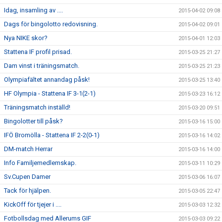
Idag, insamling av ....
2015-04-02 09:08
Dags för bingolotto redovisning.
2015-04-02 09:01
Nya NIKE skor?
2015-04-01 12:03
Stattena IF profil prisad.
2015-03-25 21:27
Dam vinst i träningsmatch.
2015-03-25 21:23
Olympiafältet annandag påsk!
2015-03-25 13:40
HF Olympia - Stattena IF 3-1(2-1)
2015-03-23 16:12
Träningsmatch inställd!
2015-03-20 09:51
Bingolotter till påsk?
2015-03-16 15:00
IFÖ Bromölla - Stattena IF 2-2(0-1)
2015-03-16 14:02
DM-match Herrar
2015-03-16 14:00
Info Familjemedlemskap.
2015-03-11 10:29
Sv.Cupen Damer
2015-03-06 16:07
Tack för hjälpen.
2015-03-05 22:47
KickOff för tjejer i ....
2015-03-03 12:32
Fotbollsdag med Allerums GIF
2015-03-03 09:22