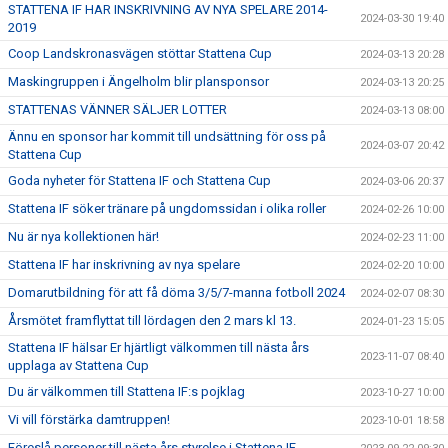
STATTENA IF HAR INSKRIVNING AV NYA SPELARE 2014-
2024-03-30 19:40
2019
Coop Landskronasvägen stöttar Stattena Cup
2024-03-13 20:28
Maskingruppen i Ängelholm blir plansponsor
2024-03-13 20:25
STATTENAS VÄNNER SÄLJER LOTTER
2024-03-13 08:00
Ännu en sponsor har kommit till undsättning för oss på
2024-03-07 20:42
Stattena Cup
Goda nyheter för Stattena IF och Stattena Cup
2024-03-06 20:37
Stattena IF söker tränare på ungdomssidan i olika roller
2024-02-26 10:00
Nu är nya kollektionen här!
2024-02-23 11:00
Stattena IF har inskrivning av nya spelare
2024-02-20 10:00
Domarutbildning för att få döma 3/5/7-manna fotboll 2024
2024-02-07 08:30
Årsmötet framflyttat till lördagen den 2 mars kl 13.
2024-01-23 15:05
Stattena IF hälsar Er hjärtligt välkommen till nästa års
2023-11-07 08:40
upplaga av Stattena Cup
Du är välkommen till Stattena IF:s pojklag
2023-10-27 10:00
Vi vill förstärka damtruppen!
2023-10-01 18:58
Föreslå personer till nästa års styrelse i Stattena IF