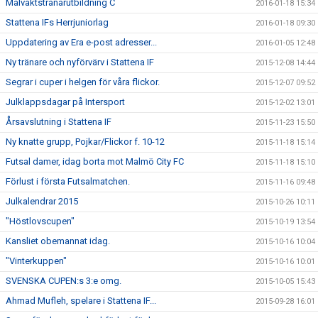
Målvaktstränarutbildning C
2016-01-18 15:34
Stattena IFs Herrjuniorlag
2016-01-18 09:30
Uppdatering av Era e-post adresser...
2016-01-05 12:48
Ny tränare och nyförvärv i Stattena IF
2015-12-08 14:44
Segrar i cuper i helgen för våra flickor.
2015-12-07 09:52
Julklappsdagar på Intersport
2015-12-02 13:01
Årsavslutning i Stattena IF
2015-11-23 15:50
Ny knatte grupp, Pojkar/Flickor f. 10-12
2015-11-18 15:14
Futsal damer, idag borta mot Malmö City FC
2015-11-18 15:10
Förlust i första Futsalmatchen.
2015-11-16 09:48
Julkalendrar 2015
2015-10-26 10:11
"Höstlovscupen"
2015-10-19 13:54
Kansliet obemannat idag.
2015-10-16 10:04
"Vinterkuppen"
2015-10-16 10:01
SVENSKA CUPEN:s 3:e omg.
2015-10-05 15:43
Ahmad Mufleh, spelare i Stattena IF...
2015-09-28 16:01