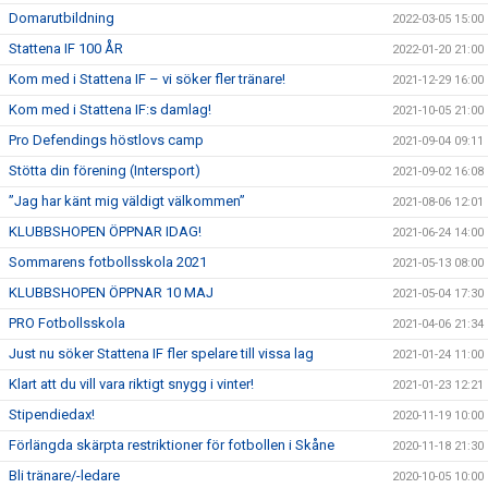
Domarutbildning
2022-03-05 15:00
Stattena IF 100 ÅR
2022-01-20 21:00
Kom med i Stattena IF – vi söker fler tränare!
2021-12-29 16:00
Kom med i Stattena IF:s damlag!
2021-10-05 21:00
Pro Defendings höstlovs camp
2021-09-04 09:11
Stötta din förening (Intersport)
2021-09-02 16:08
”Jag har känt mig väldigt välkommen”
2021-08-06 12:01
KLUBBSHOPEN ÖPPNAR IDAG!
2021-06-24 14:00
Sommarens fotbollsskola 2021
2021-05-13 08:00
KLUBBSHOPEN ÖPPNAR 10 MAJ
2021-05-04 17:30
PRO Fotbollsskola
2021-04-06 21:34
Just nu söker Stattena IF fler spelare till vissa lag
2021-01-24 11:00
Klart att du vill vara riktigt snygg i vinter!
2021-01-23 12:21
Stipendiedax!
2020-11-19 10:00
Förlängda skärpta restriktioner för fotbollen i Skåne
2020-11-18 21:30
Bli tränare/-ledare
2020-10-05 10:00