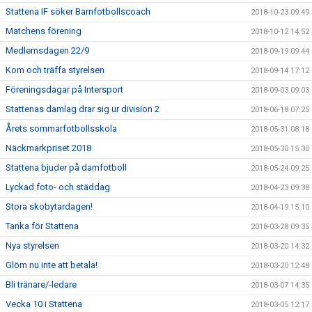
Stattena IF söker Barnfotbollscoach
2018-10-23 09:49
Matchens förening
2018-10-12 14:52
Medlemsdagen 22/9
2018-09-19 09:44
Kom och träffa styrelsen
2018-09-14 17:12
Föreningsdagar på Intersport
2018-09-03 09:03
Stattenas damlag drar sig ur division 2
2018-06-18 07:25
Årets sommarfotbollsskola
2018-05-31 08:18
Näckmarkpriset 2018
2018-05-30 15:30
Stattena bjuder på damfotboll
2018-05-24 09:25
Lyckad foto- och städdag
2018-04-23 09:38
Stora skobytardagen!
2018-04-19 15:10
Tanka för Stattena
2018-03-28 09:35
Nya styrelsen
2018-03-20 14:32
Glöm nu inte att betala!
2018-03-20 12:48
Bli tränare/-ledare
2018-03-07 14:35
Vecka 10 i Stattena
2018-03-05 12:17