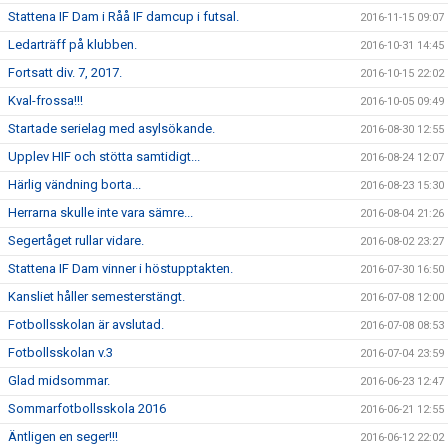
Stattena IF Dam i Råå IF damcup i futsal.
2016-11-15 09:07
Ledarträff på klubben.
2016-10-31 14:45
Fortsatt div. 7, 2017.
2016-10-15 22:02
Kval-frossa!!!
2016-10-05 09:49
Startade serielag med asylsökande.
2016-08-30 12:55
Upplev HIF och stötta samtidigt...
2016-08-24 12:07
Härlig vändning borta...
2016-08-23 15:30
Herrarna skulle inte vara sämre...
2016-08-04 21:26
Segertåget rullar vidare.
2016-08-02 23:27
Stattena IF Dam vinner i höstupptakten.
2016-07-30 16:50
Kansliet håller semesterstängt.
2016-07-08 12:00
Fotbollsskolan är avslutad.
2016-07-08 08:53
Fotbollsskolan v.3
2016-07-04 23:59
Glad midsommar.
2016-06-23 12:47
Sommarfotbollsskola 2016
2016-06-21 12:55
Äntligen en seger!!!
2016-06-12 22:02