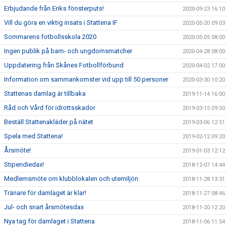
Erbjudande från Eriks fönsterputs!
2020-09-23 16:10
Vill du göra en viktig insats i Stattena IF
2020-05-20 09:03
Sommarens fotbollsskola 2020
2020-05-05 08:00
Ingen publik på barn- och ungdomsmatcher
2020-04-28 08:00
Uppdatering från Skånes Fotbollförbund
2020-04-02 17:00
Information om sammankomster vid upp till 50 personer
2020-03-30 10:20
Stattenas damlag är tillbaka
2019-11-14 16:00
Råd och Vård för idrottsskador
2019-03-15 09:50
Beställ Stattenakläder på nätet
2019-03-06 12:51
Spela med Stattena!
2019-02-12 09:20
Årsmöte!
2019-01-03 12:12
Stipendiedax!
2018-12-07 14:44
Medlemsmöte om klubblokalen och utemiljön
2018-11-28 13:31
Tränare för damlaget är klar!
2018-11-27 08:46
Jul- och snart årsmötesdax
2018-11-20 12:20
Nya tag för damlaget i Stattena
2018-11-06 11:54