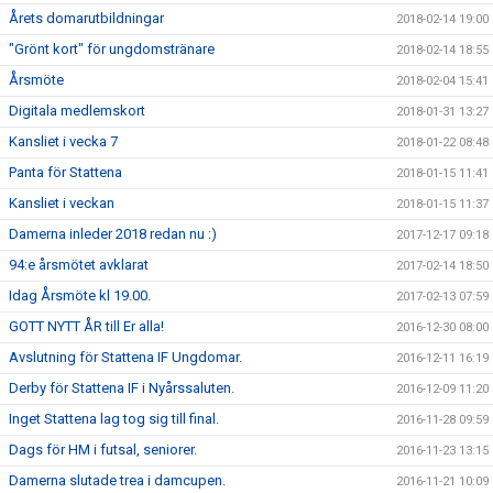
Årets domarutbildningar
2018-02-14 19:00
"Grönt kort" för ungdomstränare
2018-02-14 18:55
Årsmöte
2018-02-04 15:41
Digitala medlemskort
2018-01-31 13:27
Kansliet i vecka 7
2018-01-22 08:48
Panta för Stattena
2018-01-15 11:41
Kansliet i veckan
2018-01-15 11:37
Damerna inleder 2018 redan nu :)
2017-12-17 09:18
94:e årsmötet avklarat
2017-02-14 18:50
Idag Årsmöte kl 19.00.
2017-02-13 07:59
GOTT NYTT ÅR till Er alla!
2016-12-30 08:00
Avslutning för Stattena IF Ungdomar.
2016-12-11 16:19
Derby för Stattena IF i Nyårssaluten.
2016-12-09 11:20
Inget Stattena lag tog sig till final.
2016-11-28 09:59
Dags för HM i futsal, seniorer.
2016-11-23 13:15
Damerna slutade trea i damcupen.
2016-11-21 10:09