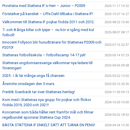
Provträna med Stattena IF:s Herr – Junior – P2009
2025-11-17 10:32
Förstärker på kansliet – Uffe Dahl tillbaka i Stattena IF!
2025-10-27 16:27
Välkommen till Stattena IF pojkar födda 2011 och 2012.
2025-08-22 10:40
7- och 8-åriga killar och tjejer – nu kör vi igång med kul
2025-08-07 08:17
fotboll!
Innocent Follyson blir huvudtränare för Stattenas P2009 och
2025-07-15 22:37
P2010!
Stattenas fotbollsskola – fotbollscamp 14-17 juli!
2025-05-14 07:23
Stattenas ungdomsansvariga välkomnar nya ledare till
2025-04-05 09:58
föreningen!
2025 - I år lär många unga få chansen.
2025-03-22 15:02
Årsmöte onsdagen den 5 mars
2025-02-10 20:35
Fredrik Svanbäck tar över Stattenas herrlag!
2024-11-30 09:13
Kom med i Stattenas nya grupp för pojkar och flickor
2024-10-20 10:00
födda 2019, 2020 och 2021!
Koncernen som både håller rent framför mål och filmar
2024-05-02 18:52
regelbundet sponsrar Stattena Cup 2024.
BÄSTA STATTENA IF ENKELT SÄTT ATT TJÄNA EN PENG!
2024-04-24 15:30