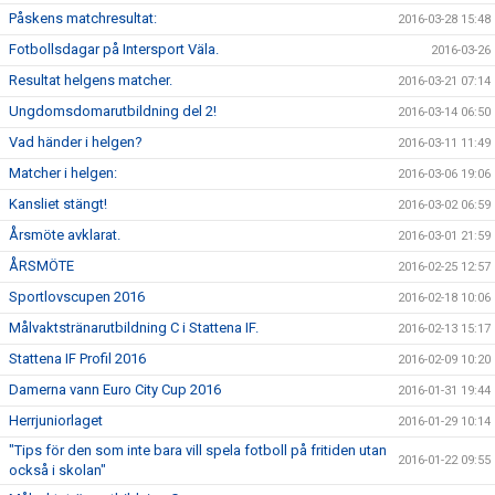
Påskens matchresultat:
2016-03-28 15:48
Fotbollsdagar på Intersport Väla.
2016-03-26
Resultat helgens matcher.
2016-03-21 07:14
Ungdomsdomarutbildning del 2!
2016-03-14 06:50
Vad händer i helgen?
2016-03-11 11:49
Matcher i helgen:
2016-03-06 19:06
Kansliet stängt!
2016-03-02 06:59
Årsmöte avklarat.
2016-03-01 21:59
ÅRSMÖTE
2016-02-25 12:57
Sportlovscupen 2016
2016-02-18 10:06
Målvaktstränarutbildning C i Stattena IF.
2016-02-13 15:17
Stattena IF Profil 2016
2016-02-09 10:20
Damerna vann Euro City Cup 2016
2016-01-31 19:44
Herrjuniorlaget
2016-01-29 10:14
"Tips för den som inte bara vill spela fotboll på fritiden utan
2016-01-22 09:55
också i skolan"