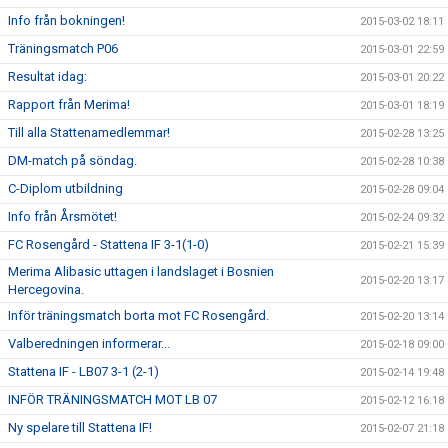
Info från bokningen!
2015-03-02 18:11
Träningsmatch P06
2015-03-01 22:59
Resultat idag:
2015-03-01 20:22
Rapport från Merima!
2015-03-01 18:19
Till alla Stattenamedlemmar!
2015-02-28 13:25
DM-match på söndag.
2015-02-28 10:38
C-Diplom utbildning
2015-02-28 09:04
Info från Årsmötet!
2015-02-24 09:32
FC Rosengård - Stattena IF 3-1(1-0)
2015-02-21 15:39
Merima Alibasic uttagen i landslaget i Bosnien
2015-02-20 13:17
Hercegovina.
Inför träningsmatch borta mot FC Rosengård.
2015-02-20 13:14
Valberedningen informerar...
2015-02-18 09:00
Stattena IF - LB07 3-1 (2-1)
2015-02-14 19:48
INFÖR TRÄNINGSMATCH MOT LB 07
2015-02-12 16:18
Ny spelare till Stattena IF!
2015-02-07 21:18