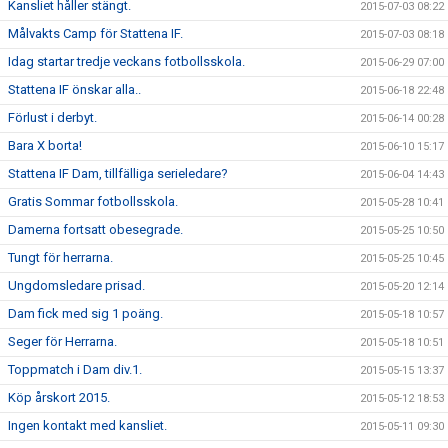
Kansliet håller stängt.
2015-07-03 08:22
Målvakts Camp för Stattena IF.
2015-07-03 08:18
Idag startar tredje veckans fotbollsskola.
2015-06-29 07:00
Stattena IF önskar alla..
2015-06-18 22:48
Förlust i derbyt.
2015-06-14 00:28
Bara X borta!
2015-06-10 15:17
Stattena IF Dam, tillfälliga serieledare?
2015-06-04 14:43
Gratis Sommar fotbollsskola.
2015-05-28 10:41
Damerna fortsatt obesegrade.
2015-05-25 10:50
Tungt för herrarna.
2015-05-25 10:45
Ungdomsledare prisad.
2015-05-20 12:14
Dam fick med sig 1 poäng.
2015-05-18 10:57
Seger för Herrarna.
2015-05-18 10:51
Toppmatch i Dam div.1.
2015-05-15 13:37
Köp årskort 2015.
2015-05-12 18:53
Ingen kontakt med kansliet.
2015-05-11 09:30