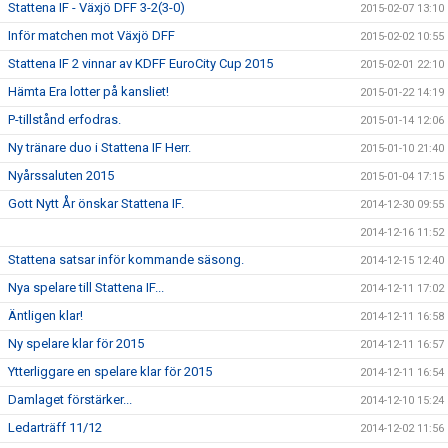
Stattena IF - Växjö DFF 3-2(3-0)
2015-02-07 13:10
Inför matchen mot Växjö DFF
2015-02-02 10:55
Stattena IF 2 vinnar av KDFF EuroCity Cup 2015
2015-02-01 22:10
Hämta Era lotter på kansliet!
2015-01-22 14:19
P-tillstånd erfodras.
2015-01-14 12:06
Ny tränare duo i Stattena IF Herr.
2015-01-10 21:40
Nyårssaluten 2015
2015-01-04 17:15
Gott Nytt År önskar Stattena IF.
2014-12-30 09:55
2014-12-16 11:52
Stattena satsar inför kommande säsong.
2014-12-15 12:40
Nya spelare till Stattena IF...
2014-12-11 17:02
Äntligen klar!
2014-12-11 16:58
Ny spelare klar för 2015
2014-12-11 16:57
Ytterliggare en spelare klar för 2015
2014-12-11 16:54
Damlaget förstärker...
2014-12-10 15:24
Ledarträff 11/12
2014-12-02 11:56