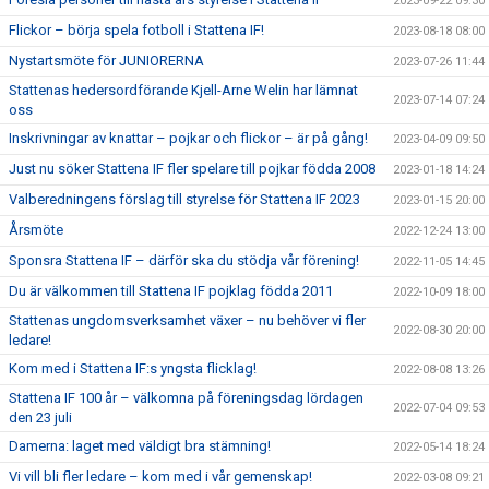
2023-09-22 09:30
Flickor – börja spela fotboll i Stattena IF!
2023-08-18 08:00
Nystartsmöte för JUNIORERNA
2023-07-26 11:44
Stattenas hedersordförande Kjell-Arne Welin har lämnat
2023-07-14 07:24
oss
Inskrivningar av knattar – pojkar och flickor – är på gång!
2023-04-09 09:50
Just nu söker Stattena IF fler spelare till pojkar födda 2008
2023-01-18 14:24
Valberedningens förslag till styrelse för Stattena IF 2023
2023-01-15 20:00
Årsmöte
2022-12-24 13:00
Sponsra Stattena IF – därför ska du stödja vår förening!
2022-11-05 14:45
Du är välkommen till Stattena IF pojklag födda 2011
2022-10-09 18:00
Stattenas ungdomsverksamhet växer – nu behöver vi fler
2022-08-30 20:00
ledare!
Kom med i Stattena IF:s yngsta flicklag!
2022-08-08 13:26
Stattena IF 100 år – välkomna på föreningsdag lördagen
2022-07-04 09:53
den 23 juli
Damerna: laget med väldigt bra stämning!
2022-05-14 18:24
Vi vill bli fler ledare – kom med i vår gemenskap!
2022-03-08 09:21