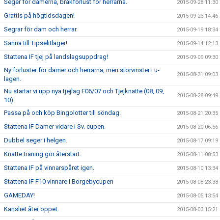
Seger för damerna, brakförlust för herrarna.
2015-09-28 11:30
Grattis på högtidsdagen!
2015-09-23 14:46
Segrar för dam och herrar.
2015-09-19 18:34
Sanna till Tipselitläger!
2015-09-14 12:13
Stattena IF tjej på landslagsuppdrag!
2015-09-09 09:30
Ny förluster för damer och herrarna, men storvinster i u-
2015-08-31 09:03
lagen.
Nu startar vi upp nya tjejlag F06/07 och Tjejknatte (08, 09,
2015-08-28 09:49
10)
Passa på och köp Bingolotter till söndag.
2015-08-21 20:35
Stattena IF Damer vidare i Sv. cupen.
2015-08-20 06:56
Dubbel seger i helgen.
2015-08-17 09:19
Knatte träning gör återstart.
2015-08-11 08:53
Stattena IF på vinnarspåret igen.
2015-08-10 13:34
Stattena IF F10 vinnare i Borgebycupen
2015-08-08 23:38
GAMEDAY!
2015-08-05 13:54
Kansliet åter öppet.
2015-08-03 15:21