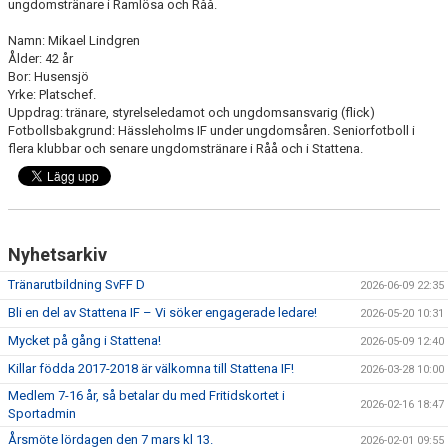
ungdomstränare i Ramlösa och Råå.
Namn: Mikael Lindgren
Ålder: 42 år
Bor: Husensjö
Yrke: Platschef.
Uppdrag: tränare, styrelseledamot och ungdomsansvarig (flick)
Fotbollsbakgrund: Hässleholms IF under ungdomsåren. Seniorfotboll i
flera klubbar och senare ungdomstränare i Råå och i Stattena.
Nyhetsarkiv
Tränarutbildning SvFF D
2026-06-09 22:35
Bli en del av Stattena IF – Vi söker engagerade ledare!
2026-05-20 10:31
Mycket på gång i Stattena!
2026-05-09 12:40
Killar födda 2017-2018 är välkomna till Stattena IF!
2026-03-28 10:00
Medlem 7-16 år, så betalar du med Fritidskortet i
2026-02-16 18:47
Sportadmin
Årsmöte lördagen den 7 mars kl 13.
2026-02-01 09:55