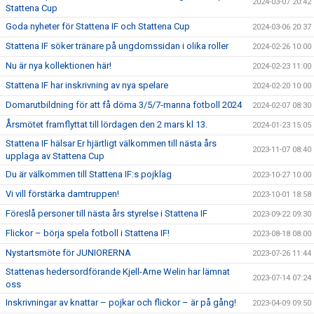
2024-03-07 20:42
Stattena Cup
Goda nyheter för Stattena IF och Stattena Cup
2024-03-06 20:37
Stattena IF söker tränare på ungdomssidan i olika roller
2024-02-26 10:00
Nu är nya kollektionen här!
2024-02-23 11:00
Stattena IF har inskrivning av nya spelare
2024-02-20 10:00
Domarutbildning för att få döma 3/5/7-manna fotboll 2024
2024-02-07 08:30
Årsmötet framflyttat till lördagen den 2 mars kl 13.
2024-01-23 15:05
Stattena IF hälsar Er hjärtligt välkommen till nästa års
2023-11-07 08:40
upplaga av Stattena Cup
Du är välkommen till Stattena IF:s pojklag
2023-10-27 10:00
Vi vill förstärka damtruppen!
2023-10-01 18:58
Föreslå personer till nästa års styrelse i Stattena IF
2023-09-22 09:30
Flickor – börja spela fotboll i Stattena IF!
2023-08-18 08:00
Nystartsmöte för JUNIORERNA
2023-07-26 11:44
Stattenas hedersordförande Kjell-Arne Welin har lämnat
2023-07-14 07:24
oss
Inskrivningar av knattar – pojkar och flickor – är på gång!
2023-04-09 09:50