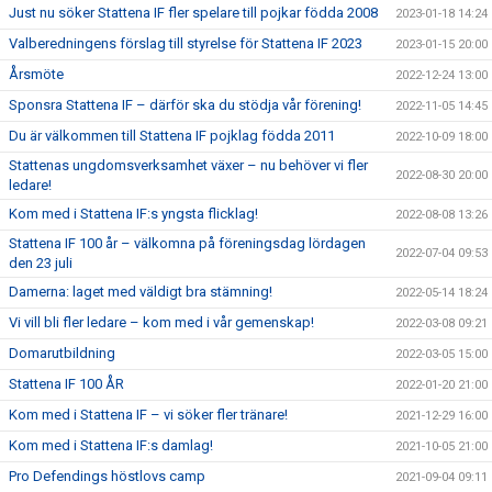
Just nu söker Stattena IF fler spelare till pojkar födda 2008
2023-01-18 14:24
Valberedningens förslag till styrelse för Stattena IF 2023
2023-01-15 20:00
Årsmöte
2022-12-24 13:00
Sponsra Stattena IF – därför ska du stödja vår förening!
2022-11-05 14:45
Du är välkommen till Stattena IF pojklag födda 2011
2022-10-09 18:00
Stattenas ungdomsverksamhet växer – nu behöver vi fler
2022-08-30 20:00
ledare!
Kom med i Stattena IF:s yngsta flicklag!
2022-08-08 13:26
Stattena IF 100 år – välkomna på föreningsdag lördagen
2022-07-04 09:53
den 23 juli
Damerna: laget med väldigt bra stämning!
2022-05-14 18:24
Vi vill bli fler ledare – kom med i vår gemenskap!
2022-03-08 09:21
Domarutbildning
2022-03-05 15:00
Stattena IF 100 ÅR
2022-01-20 21:00
Kom med i Stattena IF – vi söker fler tränare!
2021-12-29 16:00
Kom med i Stattena IF:s damlag!
2021-10-05 21:00
Pro Defendings höstlovs camp
2021-09-04 09:11