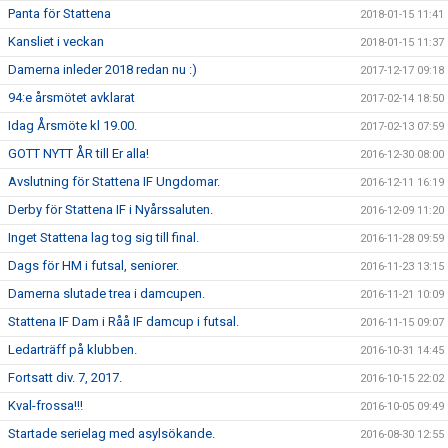
Panta för Stattena
2018-01-15 11:41
Kansliet i veckan
2018-01-15 11:37
Damerna inleder 2018 redan nu :)
2017-12-17 09:18
94:e årsmötet avklarat
2017-02-14 18:50
Idag Årsmöte kl 19.00.
2017-02-13 07:59
GOTT NYTT ÅR till Er alla!
2016-12-30 08:00
Avslutning för Stattena IF Ungdomar.
2016-12-11 16:19
Derby för Stattena IF i Nyårssaluten.
2016-12-09 11:20
Inget Stattena lag tog sig till final.
2016-11-28 09:59
Dags för HM i futsal, seniorer.
2016-11-23 13:15
Damerna slutade trea i damcupen.
2016-11-21 10:09
Stattena IF Dam i Råå IF damcup i futsal.
2016-11-15 09:07
Ledarträff på klubben.
2016-10-31 14:45
Fortsatt div. 7, 2017.
2016-10-15 22:02
Kval-frossa!!!
2016-10-05 09:49
Startade serielag med asylsökande.
2016-08-30 12:55