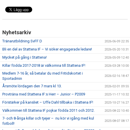
Nyhetsarkiv
Tränarutbildning SvFF D
2026-06-09 22:35
Bli en del av Stattena IF – Vi söker engagerade ledare!
2026-05-20 10:31
Mycket på gång i Stattena!
2026-05-09 12:40
Killar födda 2017-2018 är välkomna till Stattena IF!
2026-03-28 10:00
Medlem 7-16 år, så betalar du med Fritidskortet i
2026-02-16 18:47
Sportadmin
Årsmöte lördagen den 7 mars kl 13.
2026-02-01 09:55
Provträna med Stattena IF:s Herr – Junior – P2009
2025-11-17 10:32
Förstärker på kansliet – Uffe Dahl tillbaka i Stattena IF!
2025-10-27 16:27
Välkommen till Stattena IF pojkar födda 2011 och 2012.
2025-08-22 10:40
7- och 8-åriga killar och tjejer – nu kör vi igång med kul
2025-08-07 08:17
fotboll!