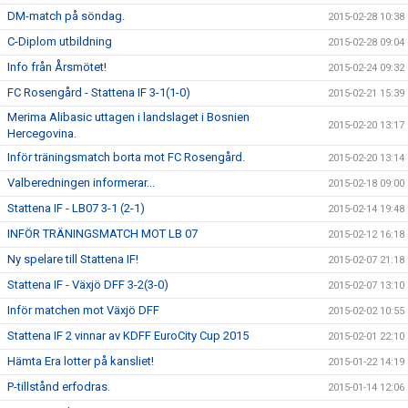
DM-match på söndag.
2015-02-28 10:38
C-Diplom utbildning
2015-02-28 09:04
Info från Årsmötet!
2015-02-24 09:32
FC Rosengård - Stattena IF 3-1(1-0)
2015-02-21 15:39
Merima Alibasic uttagen i landslaget i Bosnien
2015-02-20 13:17
Hercegovina.
Inför träningsmatch borta mot FC Rosengård.
2015-02-20 13:14
Valberedningen informerar...
2015-02-18 09:00
Stattena IF - LB07 3-1 (2-1)
2015-02-14 19:48
INFÖR TRÄNINGSMATCH MOT LB 07
2015-02-12 16:18
Ny spelare till Stattena IF!
2015-02-07 21:18
Stattena IF - Växjö DFF 3-2(3-0)
2015-02-07 13:10
Inför matchen mot Växjö DFF
2015-02-02 10:55
Stattena IF 2 vinnar av KDFF EuroCity Cup 2015
2015-02-01 22:10
Hämta Era lotter på kansliet!
2015-01-22 14:19
P-tillstånd erfodras.
2015-01-14 12:06