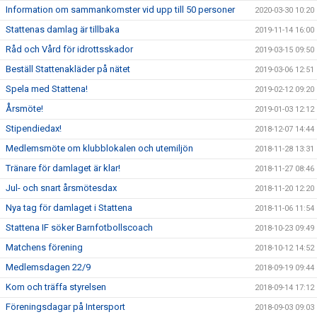
Information om sammankomster vid upp till 50 personer
2020-03-30 10:20
Stattenas damlag är tillbaka
2019-11-14 16:00
Råd och Vård för idrottsskador
2019-03-15 09:50
Beställ Stattenakläder på nätet
2019-03-06 12:51
Spela med Stattena!
2019-02-12 09:20
Årsmöte!
2019-01-03 12:12
Stipendiedax!
2018-12-07 14:44
Medlemsmöte om klubblokalen och utemiljön
2018-11-28 13:31
Tränare för damlaget är klar!
2018-11-27 08:46
Jul- och snart årsmötesdax
2018-11-20 12:20
Nya tag för damlaget i Stattena
2018-11-06 11:54
Stattena IF söker Barnfotbollscoach
2018-10-23 09:49
Matchens förening
2018-10-12 14:52
Medlemsdagen 22/9
2018-09-19 09:44
Kom och träffa styrelsen
2018-09-14 17:12
Föreningsdagar på Intersport
2018-09-03 09:03