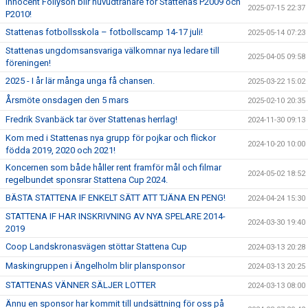
Innocent Follyson blir huvudtränare för Stattenas P2009 och
2025-07-15 22:37
P2010!
Stattenas fotbollsskola – fotbollscamp 14-17 juli!
2025-05-14 07:23
Stattenas ungdomsansvariga välkomnar nya ledare till
2025-04-05 09:58
föreningen!
2025 - I år lär många unga få chansen.
2025-03-22 15:02
Årsmöte onsdagen den 5 mars
2025-02-10 20:35
Fredrik Svanbäck tar över Stattenas herrlag!
2024-11-30 09:13
Kom med i Stattenas nya grupp för pojkar och flickor
2024-10-20 10:00
födda 2019, 2020 och 2021!
Koncernen som både håller rent framför mål och filmar
2024-05-02 18:52
regelbundet sponsrar Stattena Cup 2024.
BÄSTA STATTENA IF ENKELT SÄTT ATT TJÄNA EN PENG!
2024-04-24 15:30
STATTENA IF HAR INSKRIVNING AV NYA SPELARE 2014-
2024-03-30 19:40
2019
Coop Landskronasvägen stöttar Stattena Cup
2024-03-13 20:28
Maskingruppen i Ängelholm blir plansponsor
2024-03-13 20:25
STATTENAS VÄNNER SÄLJER LOTTER
2024-03-13 08:00
Ännu en sponsor har kommit till undsättning för oss på