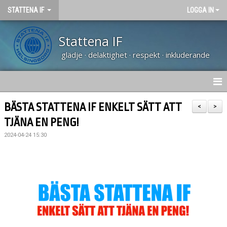
STATTENA IF
LOGGA IN
Stattena IF
glädje · delaktighet · respekt · inkluderande
HEM
BÄSTA STATTENA IF ENKELT SÄTT ATT
<
>
TJÄNA EN PENG!
NYHETER
2024-04-24 15:30
TRÄNARUTBILDNING SVFF D
OM KLUBBEN
KALENDER
VÅRA LAG