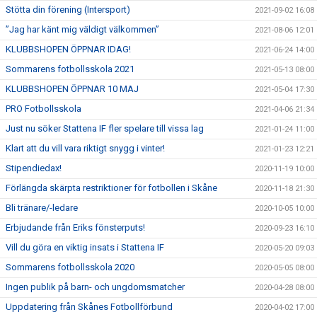
Stötta din förening (Intersport)
2021-09-02 16:08
”Jag har känt mig väldigt välkommen”
2021-08-06 12:01
KLUBBSHOPEN ÖPPNAR IDAG!
2021-06-24 14:00
Sommarens fotbollsskola 2021
2021-05-13 08:00
KLUBBSHOPEN ÖPPNAR 10 MAJ
2021-05-04 17:30
PRO Fotbollsskola
2021-04-06 21:34
Just nu söker Stattena IF fler spelare till vissa lag
2021-01-24 11:00
Klart att du vill vara riktigt snygg i vinter!
2021-01-23 12:21
Stipendiedax!
2020-11-19 10:00
Förlängda skärpta restriktioner för fotbollen i Skåne
2020-11-18 21:30
Bli tränare/-ledare
2020-10-05 10:00
Erbjudande från Eriks fönsterputs!
2020-09-23 16:10
Vill du göra en viktig insats i Stattena IF
2020-05-20 09:03
Sommarens fotbollsskola 2020
2020-05-05 08:00
Ingen publik på barn- och ungdomsmatcher
2020-04-28 08:00
Uppdatering från Skånes Fotbollförbund
2020-04-02 17:00