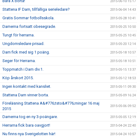
Bara X borta!
2015-06-10 15:17
Stattena IF Dam, tillfälliga serieledare?
2015-06-04 14:43
Gratis Sommar fotbollsskola.
2015-05-28 10:41
Damerna fortsatt obesegrade.
2015-05-25 10:50
Tungt för herrarna.
2015-05-25 10:45
Ungdomsledare prisad.
2015-05-20 12:14
Dam fick med sig 1 poäng.
2015-05-18 10:57
Seger för Herrarna.
2015-05-18 10:51
Toppmatch i Dam div.1.
2015-05-15 13:37
Köp årskort 2015.
2015-05-12 18:53
Ingen kontakt med kansliet.
2015-05-11 09:30
Stattena Dam vinner borta.
2015-05-09 16:24
Föreläsning Stattena A&#776;tsto&#776;rningar 16 maj
2015-05-06 09:52
2015
Damerna tog en ny 3-poängare.
2015-05-05 12:19
Herrarna fick bara oavgjort!
2015-04-24 22:40
Nu finns nya Sverigelotten här!
2015-04-24 10:57