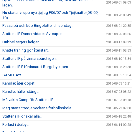
2015-08-31 09:03
lagen.
Nu startar vi upp nya tjejlag F06/07 och Tjejknatte (08, 09,
2015-08-28 09:49
10)
Passa på och köp Bingolotter till söndag.
2015-08-21 20:35
Stattena IF Damer vidare i Sv. cupen.
2015-08-20 06:56
Dubbel seger i helgen.
2015-08-17 09:19
Knatte träning gör återstart.
2015-08-11 08:53
Stattena IF på vinnarspåret igen.
2015-08-10 13:34
Stattena IF F10 vinnare i Borgebycupen
2015-08-08 23:38
GAMEDAY!
2015-08-05 13:54
Kansliet åter öppet.
2015-08-03 15:21
Kansliet håller stängt.
2015-07-03 08:22
Målvakts Camp för Stattena IF.
2015-07-03 08:18
Idag startar tredje veckans fotbollsskola.
2015-06-29 07:00
Stattena IF önskar alla..
2015-06-18 22:48
Förlust i derbyt.
2015-06-14 00:28