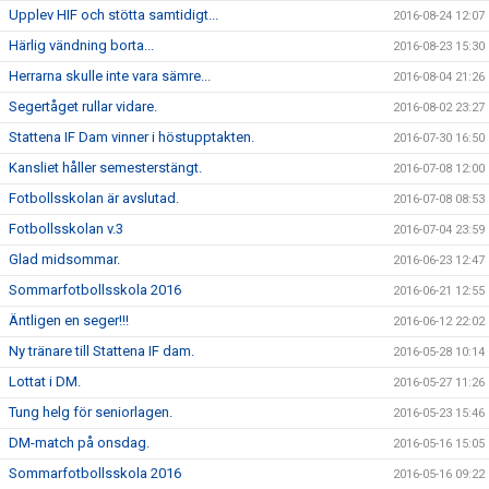
Upplev HIF och stötta samtidigt...
2016-08-24 12:07
Härlig vändning borta...
2016-08-23 15:30
Herrarna skulle inte vara sämre...
2016-08-04 21:26
Segertåget rullar vidare.
2016-08-02 23:27
Stattena IF Dam vinner i höstupptakten.
2016-07-30 16:50
Kansliet håller semesterstängt.
2016-07-08 12:00
Fotbollsskolan är avslutad.
2016-07-08 08:53
Fotbollsskolan v.3
2016-07-04 23:59
Glad midsommar.
2016-06-23 12:47
Sommarfotbollsskola 2016
2016-06-21 12:55
Äntligen en seger!!!
2016-06-12 22:02
Ny tränare till Stattena IF dam.
2016-05-28 10:14
Lottat i DM.
2016-05-27 11:26
Tung helg för seniorlagen.
2016-05-23 15:46
DM-match på onsdag.
2016-05-16 15:05
Sommarfotbollsskola 2016
2016-05-16 09:22