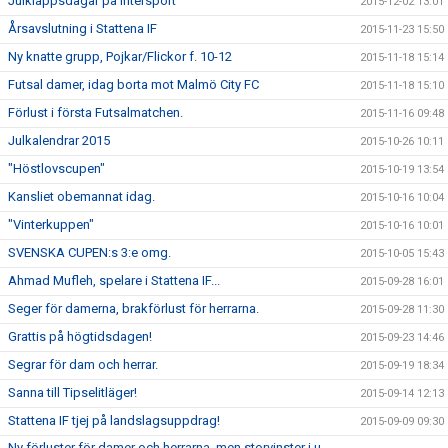
Julklappsdagar på Intersport
2015-12-02 13:01
Årsavslutning i Stattena IF
2015-11-23 15:50
Ny knatte grupp, Pojkar/Flickor f. 10-12
2015-11-18 15:14
Futsal damer, idag borta mot Malmö City FC
2015-11-18 15:10
Förlust i första Futsalmatchen.
2015-11-16 09:48
Julkalendrar 2015
2015-10-26 10:11
"Höstlovscupen"
2015-10-19 13:54
Kansliet obemannat idag.
2015-10-16 10:04
"Vinterkuppen"
2015-10-16 10:01
SVENSKA CUPEN:s 3:e omg.
2015-10-05 15:43
Ahmad Mufleh, spelare i Stattena IF...
2015-09-28 16:01
Seger för damerna, brakförlust för herrarna.
2015-09-28 11:30
Grattis på högtidsdagen!
2015-09-23 14:46
Segrar för dam och herrar.
2015-09-19 18:34
Sanna till Tipselitläger!
2015-09-14 12:13
Stattena IF tjej på landslagsuppdrag!
2015-09-09 09:30
Ny förluster för damer och herrarna, men storvinster i u-