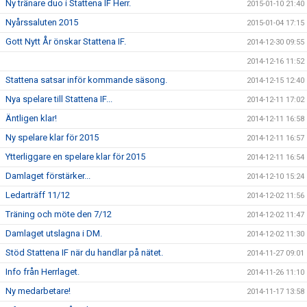
Ny tränare duo i Stattena IF Herr.
2015-01-10 21:40
Nyårssaluten 2015
2015-01-04 17:15
Gott Nytt År önskar Stattena IF.
2014-12-30 09:55
2014-12-16 11:52
Stattena satsar inför kommande säsong.
2014-12-15 12:40
Nya spelare till Stattena IF...
2014-12-11 17:02
Äntligen klar!
2014-12-11 16:58
Ny spelare klar för 2015
2014-12-11 16:57
Ytterliggare en spelare klar för 2015
2014-12-11 16:54
Damlaget förstärker...
2014-12-10 15:24
Ledarträff 11/12
2014-12-02 11:56
Träning och möte den 7/12
2014-12-02 11:47
Damlaget utslagna i DM.
2014-12-02 11:30
Stöd Stattena IF när du handlar på nätet.
2014-11-27 09:01
Info från Herrlaget.
2014-11-26 11:10
Ny medarbetare!
2014-11-17 13:58