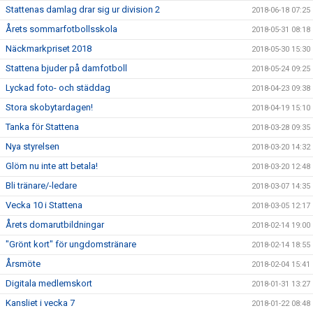
Stattenas damlag drar sig ur division 2
2018-06-18 07:25
Årets sommarfotbollsskola
2018-05-31 08:18
Näckmarkpriset 2018
2018-05-30 15:30
Stattena bjuder på damfotboll
2018-05-24 09:25
Lyckad foto- och städdag
2018-04-23 09:38
Stora skobytardagen!
2018-04-19 15:10
Tanka för Stattena
2018-03-28 09:35
Nya styrelsen
2018-03-20 14:32
Glöm nu inte att betala!
2018-03-20 12:48
Bli tränare/-ledare
2018-03-07 14:35
Vecka 10 i Stattena
2018-03-05 12:17
Årets domarutbildningar
2018-02-14 19:00
"Grönt kort" för ungdomstränare
2018-02-14 18:55
Årsmöte
2018-02-04 15:41
Digitala medlemskort
2018-01-31 13:27
Kansliet i vecka 7
2018-01-22 08:48