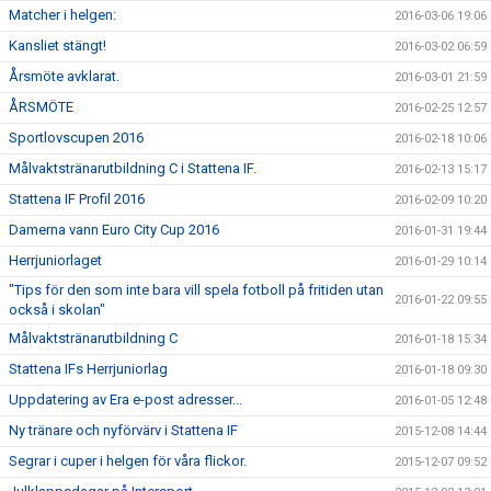
Matcher i helgen:
2016-03-06 19:06
Kansliet stängt!
2016-03-02 06:59
Årsmöte avklarat.
2016-03-01 21:59
ÅRSMÖTE
2016-02-25 12:57
Sportlovscupen 2016
2016-02-18 10:06
Målvaktstränarutbildning C i Stattena IF.
2016-02-13 15:17
Stattena IF Profil 2016
2016-02-09 10:20
Damerna vann Euro City Cup 2016
2016-01-31 19:44
Herrjuniorlaget
2016-01-29 10:14
"Tips för den som inte bara vill spela fotboll på fritiden utan
2016-01-22 09:55
också i skolan"
Målvaktstränarutbildning C
2016-01-18 15:34
Stattena IFs Herrjuniorlag
2016-01-18 09:30
Uppdatering av Era e-post adresser...
2016-01-05 12:48
Ny tränare och nyförvärv i Stattena IF
2015-12-08 14:44
Segrar i cuper i helgen för våra flickor.
2015-12-07 09:52