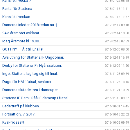
Kansliet i vecka 7
2018-01-22 08:48
Panta för Stattena
2018-01-15 11:41
Kansliet i veckan
2018-01-15 11:37
Damerna inleder 2018 redan nu :)
2017-12-17 09:18
94:e årsmötet avklarat
2017-02-14 18:50
Idag Årsmöte kl 19.00.
2017-02-13 07:59
GOTT NYTT ÅR till Er alla!
2016-12-30 08:00
Avslutning för Stattena IF Ungdomar.
2016-12-11 16:19
Derby för Stattena IF i Nyårssaluten.
2016-12-09 11:20
Inget Stattena lag tog sig till final.
2016-11-28 09:59
Dags för HM i futsal, seniorer.
2016-11-23 13:15
Damerna slutade trea i damcupen.
2016-11-21 10:09
Stattena IF Dam i Råå IF damcup i futsal.
2016-11-15 09:07
Ledarträff på klubben.
2016-10-31 14:45
Fortsatt div. 7, 2017.
2016-10-15 22:02
Kval-frossa!!!
2016-10-05 09:49