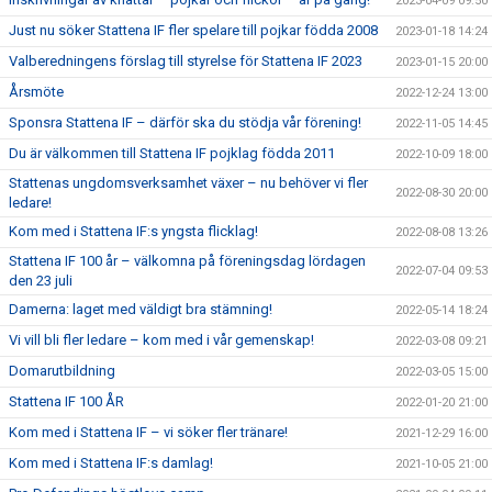
2023-04-09 09:50
Just nu söker Stattena IF fler spelare till pojkar födda 2008
2023-01-18 14:24
Valberedningens förslag till styrelse för Stattena IF 2023
2023-01-15 20:00
Årsmöte
2022-12-24 13:00
Sponsra Stattena IF – därför ska du stödja vår förening!
2022-11-05 14:45
Du är välkommen till Stattena IF pojklag födda 2011
2022-10-09 18:00
Stattenas ungdomsverksamhet växer – nu behöver vi fler
2022-08-30 20:00
ledare!
Kom med i Stattena IF:s yngsta flicklag!
2022-08-08 13:26
Stattena IF 100 år – välkomna på föreningsdag lördagen
2022-07-04 09:53
den 23 juli
Damerna: laget med väldigt bra stämning!
2022-05-14 18:24
Vi vill bli fler ledare – kom med i vår gemenskap!
2022-03-08 09:21
Domarutbildning
2022-03-05 15:00
Stattena IF 100 ÅR
2022-01-20 21:00
Kom med i Stattena IF – vi söker fler tränare!
2021-12-29 16:00
Kom med i Stattena IF:s damlag!
2021-10-05 21:00