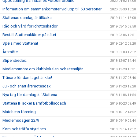
Uppdatering från Skånes Fotbollförbund
2020-04-02 17:00
Information om sammankomster vid upp till 50 personer
2020-03-30 10:20
Stattenas damlag är tillbaka
2019-11-14 16:00
Råd och Vård för idrottsskador
2019-03-15 09:50
Beställ Stattenakläder på nätet
2019-03-06 12:51
Spela med Stattena!
2019-02-12 09:20
Årsmöte!
2019-01-03 12:12
Stipendiedax!
2018-12-07 14:44
Medlemsmöte om klubblokalen och utemiljön
2018-11-28 13:31
Tränare för damlaget är klar!
2018-11-27 08:46
Jul- och snart årsmötesdax
2018-11-20 12:20
Nya tag för damlaget i Stattena
2018-11-06 11:54
Stattena IF söker Barnfotbollscoach
2018-10-23 09:49
Matchens förening
2018-10-12 14:52
Medlemsdagen 22/9
2018-09-19 09:44
Kom och träffa styrelsen
2018-09-14 17:12