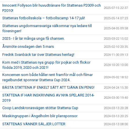
Innocent Follyson blir huvudtränare för Stattenas P2009 och
2025-07-15 22:37
P2010!
Stattenas fotbollsskola – fotbollscamp 14-17 juli!
2025-05-14 07:23
Stattenas ungdomsansvariga välkomnar nya ledare till
2025-04-05 09:58
föreningen!
2025 - I år lär många unga få chansen.
2025-03-22 15:02
Årsmöte onsdagen den 5 mars
2025-02-10 20:35
Fredrik Svanbäck tar över Stattenas herrlag!
2024-11-30 09:13
Kom med i Stattenas nya grupp för pojkar och flickor
2024-10-20 10:00
födda 2019, 2020 och 2021!
Koncernen som både håller rent framför mål och filmar
2024-05-02 18:52
regelbundet sponsrar Stattena Cup 2024.
BÄSTA STATTENA IF ENKELT SÄTT ATT TJÄNA EN PENG!
2024-04-24 15:30
STATTENA IF HAR INSKRIVNING AV NYA SPELARE 2014-
2024-03-30 19:40
2019
Coop Landskronasvägen stöttar Stattena Cup
2024-03-13 20:28
Maskingruppen i Ängelholm blir plansponsor
2024-03-13 20:25
STATTENAS VÄNNER SÄLJER LOTTER
2024-03-13 08:00