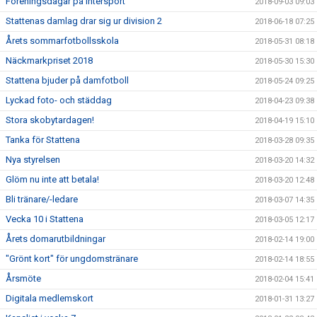
Föreningsdagar på Intersport
2018-09-03 09:03
Stattenas damlag drar sig ur division 2
2018-06-18 07:25
Årets sommarfotbollsskola
2018-05-31 08:18
Näckmarkpriset 2018
2018-05-30 15:30
Stattena bjuder på damfotboll
2018-05-24 09:25
Lyckad foto- och städdag
2018-04-23 09:38
Stora skobytardagen!
2018-04-19 15:10
Tanka för Stattena
2018-03-28 09:35
Nya styrelsen
2018-03-20 14:32
Glöm nu inte att betala!
2018-03-20 12:48
Bli tränare/-ledare
2018-03-07 14:35
Vecka 10 i Stattena
2018-03-05 12:17
Årets domarutbildningar
2018-02-14 19:00
"Grönt kort" för ungdomstränare
2018-02-14 18:55
Årsmöte
2018-02-04 15:41
Digitala medlemskort
2018-01-31 13:27