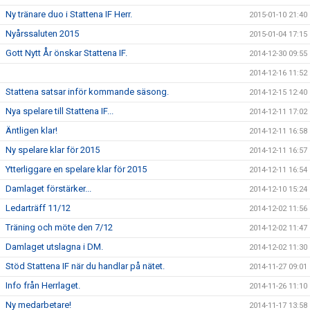
Ny tränare duo i Stattena IF Herr.
2015-01-10 21:40
Nyårssaluten 2015
2015-01-04 17:15
Gott Nytt År önskar Stattena IF.
2014-12-30 09:55
2014-12-16 11:52
Stattena satsar inför kommande säsong.
2014-12-15 12:40
Nya spelare till Stattena IF...
2014-12-11 17:02
Äntligen klar!
2014-12-11 16:58
Ny spelare klar för 2015
2014-12-11 16:57
Ytterliggare en spelare klar för 2015
2014-12-11 16:54
Damlaget förstärker...
2014-12-10 15:24
Ledarträff 11/12
2014-12-02 11:56
Träning och möte den 7/12
2014-12-02 11:47
Damlaget utslagna i DM.
2014-12-02 11:30
Stöd Stattena IF när du handlar på nätet.
2014-11-27 09:01
Info från Herrlaget.
2014-11-26 11:10
Ny medarbetare!
2014-11-17 13:58