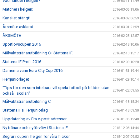
Vad händer i helgen?
2016-03-11 11:49
Matcher i helgen:
2016-03-06 19:06
Kansliet stängt!
2016-03-02 06:59
Årsmöte avklarat.
2016-03-01 21:59
ÅRSMÖTE
2016-02-25 12:57
Sportlovscupen 2016
2016-02-18 10:06
Målvaktstränarutbildning C i Stattena IF.
2016-02-13 15:17
Stattena IF Profil 2016
2016-02-09 10:20
Damerna vann Euro City Cup 2016
2016-01-31 19:44
Herrjuniorlaget
2016-01-29 10:14
"Tips för den som inte bara vill spela fotboll på fritiden utan
2016-01-22 09:55
också i skolan"
Målvaktstränarutbildning C
2016-01-18 15:34
Stattena IFs Herrjuniorlag
2016-01-18 09:30
Uppdatering av Era e-post adresser...
2016-01-05 12:48
Ny tränare och nyförvärv i Stattena IF
2015-12-08 14:44
Segrar i cuper i helgen för våra flickor.
2015-12-07 09:52