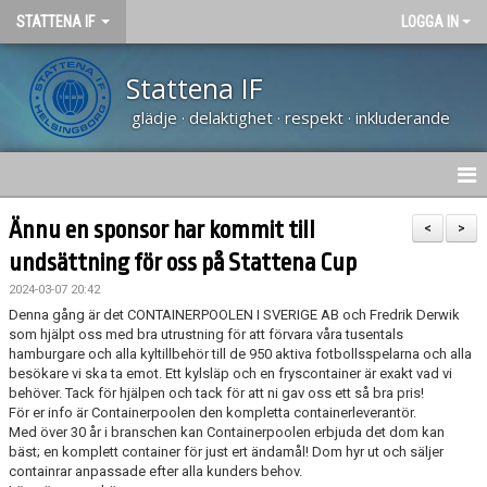
STATTENA IF
LOGGA IN
Stattena IF
glädje · delaktighet · respekt · inkluderande
HEM
Ännu en sponsor har kommit till
<
>
undsättning för oss på Stattena Cup
NYHETER
2024-03-07 20:42
TRÄNARUTBILDNING SVFF D
Denna gång är det CONTAINERPOOLEN I SVERIGE AB och Fredrik Derwik
som hjälpt oss med bra utrustning för att förvara våra tusentals
hamburgare och alla kyltillbehör till de 950 aktiva fotbollsspelarna och alla
OM KLUBBEN
besökare vi ska ta emot. Ett kylsläp och en fryscontainer är exakt vad vi
behöver. Tack för hjälpen och tack för att ni gav oss ett så bra pris!
KALENDER
För er info är Containerpoolen den kompletta containerleverantör.
Med över 30 år i branschen kan Containerpoolen erbjuda det dom kan
bäst; en komplett container för just ert ändamål! Dom hyr ut och säljer
VÅRA LAG
containrar anpassade efter alla kunders behov.