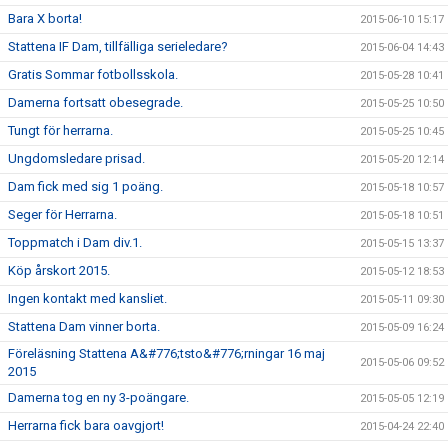
Bara X borta!
2015-06-10 15:17
Stattena IF Dam, tillfälliga serieledare?
2015-06-04 14:43
Gratis Sommar fotbollsskola.
2015-05-28 10:41
Damerna fortsatt obesegrade.
2015-05-25 10:50
Tungt för herrarna.
2015-05-25 10:45
Ungdomsledare prisad.
2015-05-20 12:14
Dam fick med sig 1 poäng.
2015-05-18 10:57
Seger för Herrarna.
2015-05-18 10:51
Toppmatch i Dam div.1.
2015-05-15 13:37
Köp årskort 2015.
2015-05-12 18:53
Ingen kontakt med kansliet.
2015-05-11 09:30
Stattena Dam vinner borta.
2015-05-09 16:24
Föreläsning Stattena A&#776;tsto&#776;rningar 16 maj
2015-05-06 09:52
2015
Damerna tog en ny 3-poängare.
2015-05-05 12:19
Herrarna fick bara oavgjort!
2015-04-24 22:40