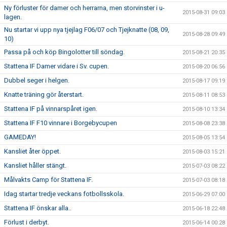
Ny förluster för damer och herrarna, men storvinster i u-
2015-08-31 09:03
lagen.
Nu startar vi upp nya tjejlag F06/07 och Tjejknatte (08, 09,
2015-08-28 09:49
10)
Passa på och köp Bingolotter till söndag.
2015-08-21 20:35
Stattena IF Damer vidare i Sv. cupen.
2015-08-20 06:56
Dubbel seger i helgen.
2015-08-17 09:19
Knatte träning gör återstart.
2015-08-11 08:53
Stattena IF på vinnarspåret igen.
2015-08-10 13:34
Stattena IF F10 vinnare i Borgebycupen
2015-08-08 23:38
GAMEDAY!
2015-08-05 13:54
Kansliet åter öppet.
2015-08-03 15:21
Kansliet håller stängt.
2015-07-03 08:22
Målvakts Camp för Stattena IF.
2015-07-03 08:18
Idag startar tredje veckans fotbollsskola.
2015-06-29 07:00
Stattena IF önskar alla..
2015-06-18 22:48
Förlust i derbyt.
2015-06-14 00:28