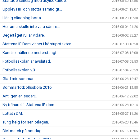
Startade serielag med asylsökande.
2016-08-30 12:55
Upplev HIF och stötta samtidigt...
2016-08-24 12:07
Härlig vändning borta...
2016-08-23 15:30
Herrarna skulle inte vara sämre...
2016-08-04 21:26
Segertåget rullar vidare.
2016-08-02 23:27
Stattena IF Dam vinner i höstupptakten.
2016-07-30 16:50
Kansliet håller semesterstängt.
2016-07-08 12:00
Fotbollsskolan är avslutad.
2016-07-08 08:53
Fotbollsskolan v.3
2016-07-04 23:59
Glad midsommar.
2016-06-23 12:47
Sommarfotbollsskola 2016
2016-06-21 12:55
Äntligen en seger!!!
2016-06-12 22:02
Ny tränare till Stattena IF dam.
2016-05-28 10:14
Lottat i DM.
2016-05-27 11:26
Tung helg för seniorlagen.
2016-05-23 15:46
DM-match på onsdag.
2016-05-16 15:05