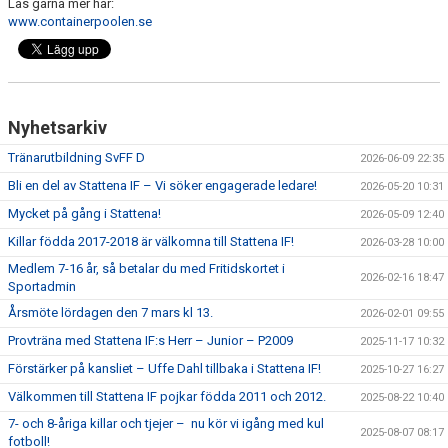
Läs gärna mer här:
SPONSORER
www.containerpoolen.se
DOMARE, MATCHER.
AVGIFTER
Nyhetsarkiv
FÖRENINGSSHOP
Tränarutbildning SvFF D
2026-06-09 22:35
Bli en del av Stattena IF – Vi söker engagerade ledare!
2026-05-20 10:31
KONTAKT
Mycket på gång i Stattena!
2026-05-09 12:40
STATTENA CUP
Killar födda 2017-2018 är välkomna till Stattena IF!
2026-03-28 10:00
Medlem 7-16 år, så betalar du med Fritidskortet i
INTRESSEANMÄLAN SOM TRÄNARE/LEDARE
2026-02-16 18:47
Sportadmin
Årsmöte lördagen den 7 mars kl 13.
2026-02-01 09:55
INTRESSEANMÄLAN MEDLEM/SPELARE
Provträna med Stattena IF:s Herr – Junior – P2009
2025-11-17 10:32
Förstärker på kansliet – Uffe Dahl tillbaka i Stattena IF!
2025-10-27 16:27
Välkommen till Stattena IF pojkar födda 2011 och 2012.
2025-08-22 10:40
7- och 8-åriga killar och tjejer – nu kör vi igång med kul
2025-08-07 08:17
fotboll!