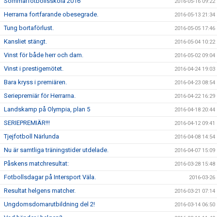
Sommarfotbollsskola 2016
2016-05-16 09:22
Herrarna fortfarande obesegrade.
2016-05-13 21:34
Tung bortaförlust.
2016-05-05 17:46
Kansliet stängt.
2016-05-04 10:22
Vinst för både herr och dam.
2016-05-02 09:04
Vinst i prestigemötet.
2016-04-24 19:03
Bara kryss i premiären.
2016-04-23 08:54
Seriepremiär för Herrarna.
2016-04-22 16:29
Landskamp på Olympia, plan 5
2016-04-18 20:44
SERIEPREMIÄR!!!
2016-04-12 09:41
Tjejfotboll Närlunda
2016-04-08 14:54
Nu är samtliga träningstider utdelade.
2016-04-07 15:09
Påskens matchresultat:
2016-03-28 15:48
Fotbollsdagar på Intersport Väla.
2016-03-26
Resultat helgens matcher.
2016-03-21 07:14
Ungdomsdomarutbildning del 2!
2016-03-14 06:50