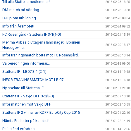
Till alla Stattenamedlemmar!
2015-02-28 13:25
DM-match på söndag.
2015-02-28 10:38
C-Diplom utbildning
2015-02-28 09:04
Info från Årsmötet!
2015-02-24 09:32
FC Rosengård - Stattena IF 3-1(1-0)
2015-02-21 15:39
Merima Alibasic uttagen i landslaget i Bosnien
2015-02-20 13:17
Hercegovina.
Inför träningsmatch borta mot FC Rosengård.
2015-02-20 13:14
Valberedningen informerar...
2015-02-18 09:00
Stattena IF - LB07 3-1 (2-1)
2015-02-14 19:48
INFÖR TRÄNINGSMATCH MOT LB 07
2015-02-12 16:18
Ny spelare till Stattena IF!
2015-02-07 21:18
Stattena IF - Växjö DFF 3-2(3-0)
2015-02-07 13:10
Inför matchen mot Växjö DFF
2015-02-02 10:55
Stattena IF 2 vinnar av KDFF EuroCity Cup 2015
2015-02-01 22:10
Hämta Era lotter på kansliet!
2015-01-22 14:19
P-tillstånd erfodras.
2015-01-14 12:06