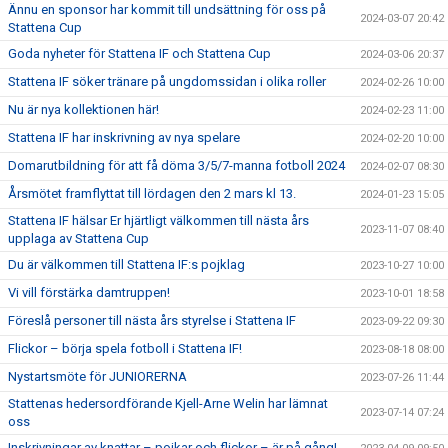
Ännu en sponsor har kommit till undsättning för oss på
2024-03-07 20:42
Stattena Cup
Goda nyheter för Stattena IF och Stattena Cup
2024-03-06 20:37
Stattena IF söker tränare på ungdomssidan i olika roller
2024-02-26 10:00
Nu är nya kollektionen här!
2024-02-23 11:00
Stattena IF har inskrivning av nya spelare
2024-02-20 10:00
Domarutbildning för att få döma 3/5/7-manna fotboll 2024
2024-02-07 08:30
Årsmötet framflyttat till lördagen den 2 mars kl 13.
2024-01-23 15:05
Stattena IF hälsar Er hjärtligt välkommen till nästa års
2023-11-07 08:40
upplaga av Stattena Cup
Du är välkommen till Stattena IF:s pojklag
2023-10-27 10:00
Vi vill förstärka damtruppen!
2023-10-01 18:58
Föreslå personer till nästa års styrelse i Stattena IF
2023-09-22 09:30
Flickor – börja spela fotboll i Stattena IF!
2023-08-18 08:00
Nystartsmöte för JUNIORERNA
2023-07-26 11:44
Stattenas hedersordförande Kjell-Arne Welin har lämnat
2023-07-14 07:24
oss
Inskrivningar av knattar – pojkar och flickor – är på gång!