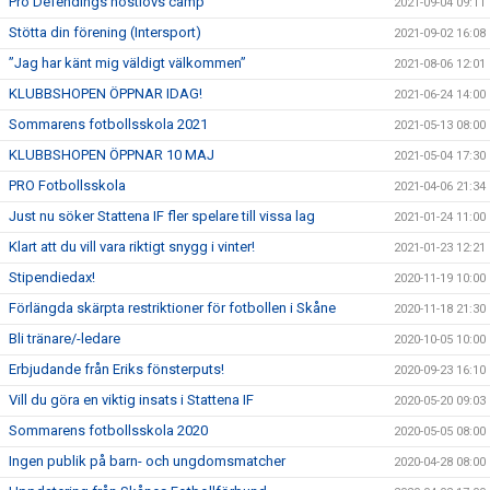
Pro Defendings höstlovs camp
2021-09-04 09:11
Stötta din förening (Intersport)
2021-09-02 16:08
”Jag har känt mig väldigt välkommen”
2021-08-06 12:01
KLUBBSHOPEN ÖPPNAR IDAG!
2021-06-24 14:00
Sommarens fotbollsskola 2021
2021-05-13 08:00
KLUBBSHOPEN ÖPPNAR 10 MAJ
2021-05-04 17:30
PRO Fotbollsskola
2021-04-06 21:34
Just nu söker Stattena IF fler spelare till vissa lag
2021-01-24 11:00
Klart att du vill vara riktigt snygg i vinter!
2021-01-23 12:21
Stipendiedax!
2020-11-19 10:00
Förlängda skärpta restriktioner för fotbollen i Skåne
2020-11-18 21:30
Bli tränare/-ledare
2020-10-05 10:00
Erbjudande från Eriks fönsterputs!
2020-09-23 16:10
Vill du göra en viktig insats i Stattena IF
2020-05-20 09:03
Sommarens fotbollsskola 2020
2020-05-05 08:00
Ingen publik på barn- och ungdomsmatcher
2020-04-28 08:00