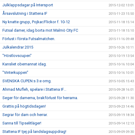
Julklappsdagar på Intersport
2015-12-02 13:01
Årsavslutning i Stattena IF
2015-11-23 15:50
Ny knatte grupp, Pojkar/Flickor f. 10-12
2015-11-18 15:14
Futsal damer, idag borta mot Malmö City FC
2015-11-18 15:10
Förlust i första Futsalmatchen.
2015-11-16 09:48
Julkalendrar 2015
2015-10-26 10:11
"Höstlovscupen"
2015-10-19 13:54
Kansliet obemannat idag.
2015-10-16 10:04
"Vinterkuppen"
2015-10-16 10:01
SVENSKA CUPEN:s 3:e omg.
2015-10-05 15:43
Ahmad Mufleh, spelare i Stattena IF...
2015-09-28 16:01
Seger för damerna, brakförlust för herrarna.
2015-09-28 11:30
Grattis på högtidsdagen!
2015-09-23 14:46
Segrar för dam och herrar.
2015-09-19 18:34
Sanna till Tipselitläger!
2015-09-14 12:13
Stattena IF tjej på landslagsuppdrag!
2015-09-09 09:30