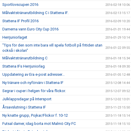
Sportlovscupen 2016
2016-02-18 10:06
Målvaktstränarutbildning C i Stattena IF.
2016-02-13 15:17
Stattena IF Profil 2016
2016-02-09 10:20
Damerna vann Euro City Cup 2016
2016-01-31 19:44
Herrjuniorlaget
2016-01-29 10:14
"Tips för den som inte bara vill spela fotboll på fritiden utan
2016-01-22 09:55
också i skolan"
Målvaktstränarutbildning C
2016-01-18 15:34
Stattena IFs Herrjuniorlag
2016-01-18 09:30
Uppdatering av Era e-post adresser...
2016-01-05 12:48
Ny tränare och nyförvärv i Stattena IF
2015-12-08 14:44
Segrar i cuper i helgen för våra flickor.
2015-12-07 09:52
Julklappsdagar på Intersport
2015-12-02 13:01
Årsavslutning i Stattena IF
2015-11-23 15:50
Ny knatte grupp, Pojkar/Flickor f. 10-12
2015-11-18 15:14
Futsal damer, idag borta mot Malmö City FC
2015-11-18 15:10