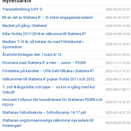
Nyhetsarkiv
SPONSORER
Tränarutbildning SvFF D
2026-06-09 22:35
Bli en del av Stattena IF – Vi söker engagerade ledare!
DOMARE, MATCHER.
2026-05-20 10:31
Mycket på gång i Stattena!
2026-05-09 12:40
AVGIFTER
Killar födda 2017-2018 är välkomna till Stattena IF!
2026-03-28 10:00
Medlem 7-16 år, så betalar du med Fritidskortet i
FÖRENINGSSHOP
2026-02-16 18:47
Sportadmin
Årsmöte lördagen den 7 mars kl 13.
KONTAKT
2026-02-01 09:55
Provträna med Stattena IF:s Herr – Junior – P2009
2025-11-17 10:32
STATTENA CUP
Förstärker på kansliet – Uffe Dahl tillbaka i Stattena IF!
2025-10-27 16:27
Välkommen till Stattena IF pojkar födda 2011 och 2012.
2025-08-22 10:40
INTRESSEANMÄLAN SOM TRÄNARE/LEDARE
7- och 8-åriga killar och tjejer – nu kör vi igång med kul
2025-08-07 08:17
fotboll!
INTRESSEANMÄLAN MEDLEM/SPELARE
Innocent Follyson blir huvudtränare för Stattenas P2009 och
2025-07-15 22:37
P2010!
Stattenas fotbollsskola – fotbollscamp 14-17 juli!
2025-05-14 07:23
Stattenas ungdomsansvariga välkomnar nya ledare till
2025-04-05 09:58
föreningen!