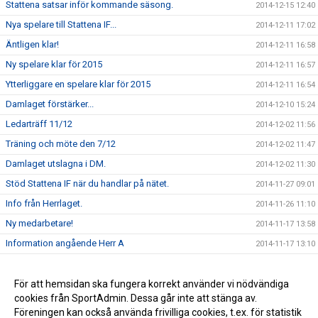
Stattena satsar inför kommande säsong.
2014-12-15 12:40
Nya spelare till Stattena IF...
2014-12-11 17:02
Äntligen klar!
2014-12-11 16:58
Ny spelare klar för 2015
2014-12-11 16:57
Ytterliggare en spelare klar för 2015
2014-12-11 16:54
Damlaget förstärker...
2014-12-10 15:24
Ledarträff 11/12
2014-12-02 11:56
Träning och möte den 7/12
2014-12-02 11:47
Damlaget utslagna i DM.
2014-12-02 11:30
Stöd Stattena IF när du handlar på nätet.
2014-11-27 09:01
Info från Herrlaget.
2014-11-26 11:10
Ny medarbetare!
2014-11-17 13:58
Information angående Herr A
2014-11-17 13:10
Tack för ert stöd
2014-11-17 13:00
Stöd Stattena IF:s ungdomar genom Svenska Spel
För att hemsidan ska fungera korrekt använder vi nödvändiga
2014-02-03 08:30
cookies från SportAdmin. Dessa går inte att stänga av.
Stattena IF på väg mot toppen
2014-01-01 08:54
Föreningen kan också använda frivilliga cookies, t.ex. för statistik