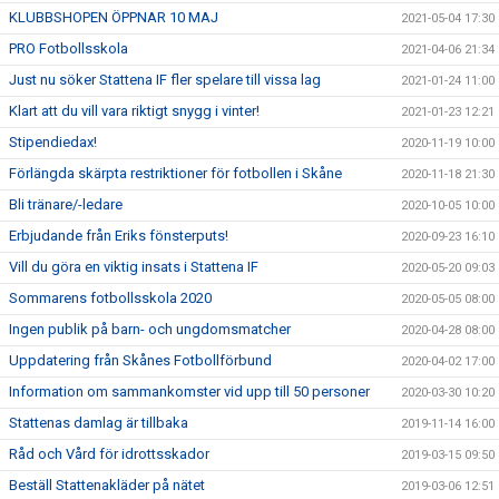
KLUBBSHOPEN ÖPPNAR 10 MAJ
2021-05-04 17:30
PRO Fotbollsskola
2021-04-06 21:34
Just nu söker Stattena IF fler spelare till vissa lag
2021-01-24 11:00
Klart att du vill vara riktigt snygg i vinter!
2021-01-23 12:21
Stipendiedax!
2020-11-19 10:00
Förlängda skärpta restriktioner för fotbollen i Skåne
2020-11-18 21:30
Bli tränare/-ledare
2020-10-05 10:00
Erbjudande från Eriks fönsterputs!
2020-09-23 16:10
Vill du göra en viktig insats i Stattena IF
2020-05-20 09:03
Sommarens fotbollsskola 2020
2020-05-05 08:00
Ingen publik på barn- och ungdomsmatcher
2020-04-28 08:00
Uppdatering från Skånes Fotbollförbund
2020-04-02 17:00
Information om sammankomster vid upp till 50 personer
2020-03-30 10:20
Stattenas damlag är tillbaka
2019-11-14 16:00
Råd och Vård för idrottsskador
2019-03-15 09:50
Beställ Stattenakläder på nätet
2019-03-06 12:51