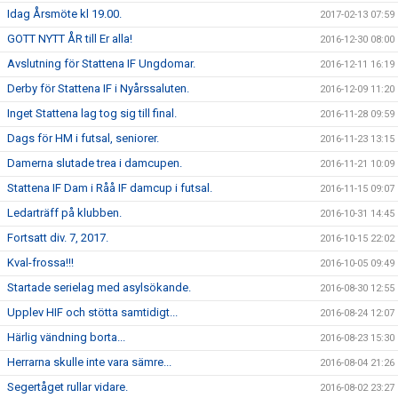
Idag Årsmöte kl 19.00.
2017-02-13 07:59
GOTT NYTT ÅR till Er alla!
2016-12-30 08:00
Avslutning för Stattena IF Ungdomar.
2016-12-11 16:19
Derby för Stattena IF i Nyårssaluten.
2016-12-09 11:20
Inget Stattena lag tog sig till final.
2016-11-28 09:59
Dags för HM i futsal, seniorer.
2016-11-23 13:15
Damerna slutade trea i damcupen.
2016-11-21 10:09
Stattena IF Dam i Råå IF damcup i futsal.
2016-11-15 09:07
Ledarträff på klubben.
2016-10-31 14:45
Fortsatt div. 7, 2017.
2016-10-15 22:02
Kval-frossa!!!
2016-10-05 09:49
Startade serielag med asylsökande.
2016-08-30 12:55
Upplev HIF och stötta samtidigt...
2016-08-24 12:07
Härlig vändning borta...
2016-08-23 15:30
Herrarna skulle inte vara sämre...
2016-08-04 21:26
Segertåget rullar vidare.
2016-08-02 23:27