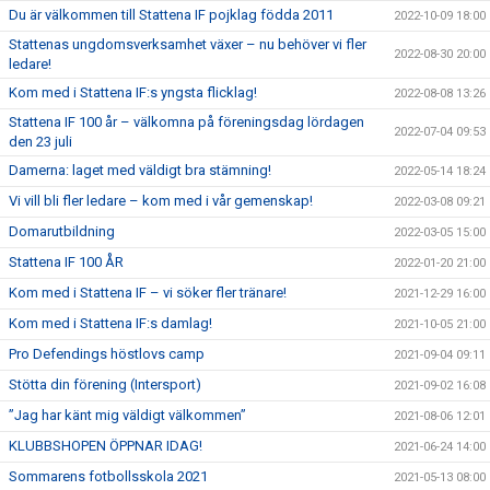
Du är välkommen till Stattena IF pojklag födda 2011
2022-10-09 18:00
Stattenas ungdomsverksamhet växer – nu behöver vi fler
2022-08-30 20:00
ledare!
Kom med i Stattena IF:s yngsta flicklag!
2022-08-08 13:26
Stattena IF 100 år – välkomna på föreningsdag lördagen
2022-07-04 09:53
den 23 juli
Damerna: laget med väldigt bra stämning!
2022-05-14 18:24
Vi vill bli fler ledare – kom med i vår gemenskap!
2022-03-08 09:21
Domarutbildning
2022-03-05 15:00
Stattena IF 100 ÅR
2022-01-20 21:00
Kom med i Stattena IF – vi söker fler tränare!
2021-12-29 16:00
Kom med i Stattena IF:s damlag!
2021-10-05 21:00
Pro Defendings höstlovs camp
2021-09-04 09:11
Stötta din förening (Intersport)
2021-09-02 16:08
”Jag har känt mig väldigt välkommen”
2021-08-06 12:01
KLUBBSHOPEN ÖPPNAR IDAG!
2021-06-24 14:00
Sommarens fotbollsskola 2021
2021-05-13 08:00