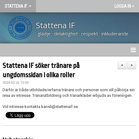
STATTENA IF
LOGGA IN
Stattena IF
glädje · delaktighet · respekt · inkluderande
HEM
Stattena IF söker tränare på
<
>
ungdomssidan i olika roller
NYHETER
2024-02-26 10:00
TRÄNARUTBILDNING SVFF D
Därför är både utbildade/erfarna tränare och personer som vill påbörja sin
resa av intresse. Tränarutbildning och tränarkläder erbjuds av föreningen.
OM KLUBBEN
Vid intresse kontakta kansli@stattenaif.se
KALENDER
VÅRA LAG