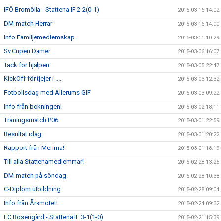
IFÖ Bromölla - Stattena IF 2-2(0-1)
2015-03-16 14:02
DM-match Herrar
2015-03-16 14:00
Info Familjemedlemskap.
2015-03-11 10:29
Sv.Cupen Damer
2015-03-06 16:07
Tack för hjälpen.
2015-03-05 22:47
KickOff för tjejer i ....
2015-03-03 12:32
Fotbollsdag med Allerums GIF
2015-03-03 09:22
Info från bokningen!
2015-03-02 18:11
Träningsmatch P06
2015-03-01 22:59
Resultat idag:
2015-03-01 20:22
Rapport från Merima!
2015-03-01 18:19
Till alla Stattenamedlemmar!
2015-02-28 13:25
DM-match på söndag.
2015-02-28 10:38
C-Diplom utbildning
2015-02-28 09:04
Info från Årsmötet!
2015-02-24 09:32
FC Rosengård - Stattena IF 3-1(1-0)
2015-02-21 15:39