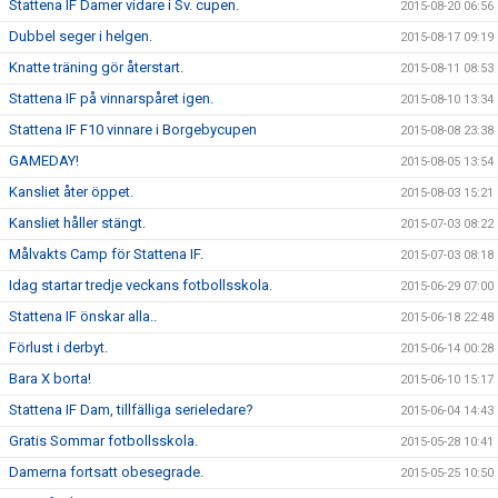
Stattena IF Damer vidare i Sv. cupen.
2015-08-20 06:56
Dubbel seger i helgen.
2015-08-17 09:19
Knatte träning gör återstart.
2015-08-11 08:53
Stattena IF på vinnarspåret igen.
2015-08-10 13:34
Stattena IF F10 vinnare i Borgebycupen
2015-08-08 23:38
GAMEDAY!
2015-08-05 13:54
Kansliet åter öppet.
2015-08-03 15:21
Kansliet håller stängt.
2015-07-03 08:22
Målvakts Camp för Stattena IF.
2015-07-03 08:18
Idag startar tredje veckans fotbollsskola.
2015-06-29 07:00
Stattena IF önskar alla..
2015-06-18 22:48
Förlust i derbyt.
2015-06-14 00:28
Bara X borta!
2015-06-10 15:17
Stattena IF Dam, tillfälliga serieledare?
2015-06-04 14:43
Gratis Sommar fotbollsskola.
2015-05-28 10:41
Damerna fortsatt obesegrade.
2015-05-25 10:50