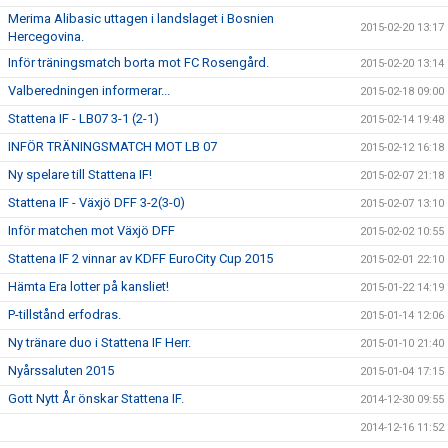
Merima Alibasic uttagen i landslaget i Bosnien
2015-02-20 13:17
Hercegovina.
Inför träningsmatch borta mot FC Rosengård.
2015-02-20 13:14
Valberedningen informerar...
2015-02-18 09:00
Stattena IF - LB07 3-1 (2-1)
2015-02-14 19:48
INFÖR TRÄNINGSMATCH MOT LB 07
2015-02-12 16:18
Ny spelare till Stattena IF!
2015-02-07 21:18
Stattena IF - Växjö DFF 3-2(3-0)
2015-02-07 13:10
Inför matchen mot Växjö DFF
2015-02-02 10:55
Stattena IF 2 vinnar av KDFF EuroCity Cup 2015
2015-02-01 22:10
Hämta Era lotter på kansliet!
2015-01-22 14:19
P-tillstånd erfodras.
2015-01-14 12:06
Ny tränare duo i Stattena IF Herr.
2015-01-10 21:40
Nyårssaluten 2015
2015-01-04 17:15
Gott Nytt År önskar Stattena IF.
2014-12-30 09:55
2014-12-16 11:52