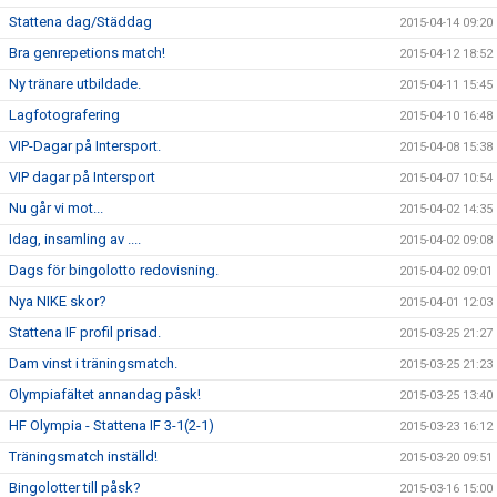
Stattena dag/Städdag
2015-04-14 09:20
Bra genrepetions match!
2015-04-12 18:52
Ny tränare utbildade.
2015-04-11 15:45
Lagfotografering
2015-04-10 16:48
VIP-Dagar på Intersport.
2015-04-08 15:38
VIP dagar på Intersport
2015-04-07 10:54
Nu går vi mot...
2015-04-02 14:35
Idag, insamling av ....
2015-04-02 09:08
Dags för bingolotto redovisning.
2015-04-02 09:01
Nya NIKE skor?
2015-04-01 12:03
Stattena IF profil prisad.
2015-03-25 21:27
Dam vinst i träningsmatch.
2015-03-25 21:23
Olympiafältet annandag påsk!
2015-03-25 13:40
HF Olympia - Stattena IF 3-1(2-1)
2015-03-23 16:12
Träningsmatch inställd!
2015-03-20 09:51
Bingolotter till påsk?
2015-03-16 15:00