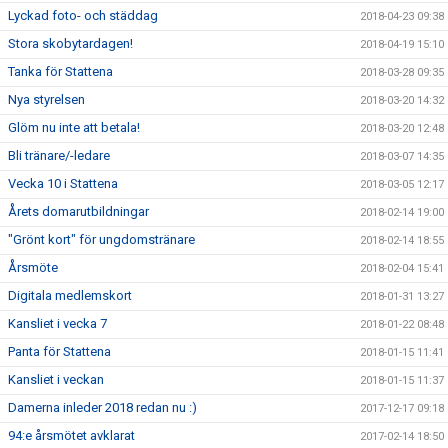
Lyckad foto- och städdag
2018-04-23 09:38
Stora skobytardagen!
2018-04-19 15:10
Tanka för Stattena
2018-03-28 09:35
Nya styrelsen
2018-03-20 14:32
Glöm nu inte att betala!
2018-03-20 12:48
Bli tränare/-ledare
2018-03-07 14:35
Vecka 10 i Stattena
2018-03-05 12:17
Årets domarutbildningar
2018-02-14 19:00
"Grönt kort" för ungdomstränare
2018-02-14 18:55
Årsmöte
2018-02-04 15:41
Digitala medlemskort
2018-01-31 13:27
Kansliet i vecka 7
2018-01-22 08:48
Panta för Stattena
2018-01-15 11:41
Kansliet i veckan
2018-01-15 11:37
Damerna inleder 2018 redan nu :)
2017-12-17 09:18
94:e årsmötet avklarat
2017-02-14 18:50