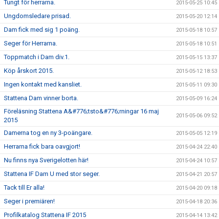
Tungt för herrarna.
2015-05-25 10:45
Ungdomsledare prisad.
2015-05-20 12:14
Dam fick med sig 1 poäng.
2015-05-18 10:57
Seger för Herrarna.
2015-05-18 10:51
Toppmatch i Dam div.1.
2015-05-15 13:37
Köp årskort 2015.
2015-05-12 18:53
Ingen kontakt med kansliet.
2015-05-11 09:30
Stattena Dam vinner borta.
2015-05-09 16:24
Föreläsning Stattena A&#776;tsto&#776;rningar 16 maj
2015-05-06 09:52
2015
Damerna tog en ny 3-poängare.
2015-05-05 12:19
Herrarna fick bara oavgjort!
2015-04-24 22:40
Nu finns nya Sverigelotten här!
2015-04-24 10:57
Stattena IF Dam U med stor seger.
2015-04-21 20:57
Tack till Er alla!
2015-04-20 09:18
Seger i premiären!
2015-04-18 20:36
Profilkatalog Stattena IF 2015
2015-04-14 13:42