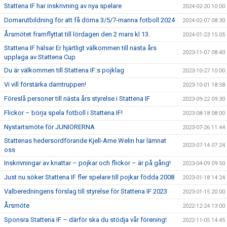
Stattena IF har inskrivning av nya spelare
2024-02-20 10:00
Domarutbildning för att få döma 3/5/7-manna fotboll 2024
2024-02-07 08:30
Årsmötet framflyttat till lördagen den 2 mars kl 13.
2024-01-23 15:05
Stattena IF hälsar Er hjärtligt välkommen till nästa års
2023-11-07 08:40
upplaga av Stattena Cup
Du är välkommen till Stattena IF:s pojklag
2023-10-27 10:00
Vi vill förstärka damtruppen!
2023-10-01 18:58
Föreslå personer till nästa års styrelse i Stattena IF
2023-09-22 09:30
Flickor – börja spela fotboll i Stattena IF!
2023-08-18 08:00
Nystartsmöte för JUNIORERNA
2023-07-26 11:44
Stattenas hedersordförande Kjell-Arne Welin har lämnat
2023-07-14 07:24
oss
Inskrivningar av knattar – pojkar och flickor – är på gång!
2023-04-09 09:50
Just nu söker Stattena IF fler spelare till pojkar födda 2008
2023-01-18 14:24
Valberedningens förslag till styrelse för Stattena IF 2023
2023-01-15 20:00
Årsmöte
2022-12-24 13:00
Sponsra Stattena IF – därför ska du stödja vår förening!
2022-11-05 14:45