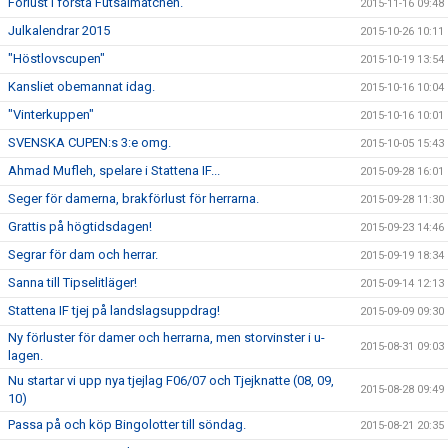
Förlust i första Futsalmatchen.
2015-11-16 09:48
Julkalendrar 2015
2015-10-26 10:11
"Höstlovscupen"
2015-10-19 13:54
Kansliet obemannat idag.
2015-10-16 10:04
"Vinterkuppen"
2015-10-16 10:01
SVENSKA CUPEN:s 3:e omg.
2015-10-05 15:43
Ahmad Mufleh, spelare i Stattena IF...
2015-09-28 16:01
Seger för damerna, brakförlust för herrarna.
2015-09-28 11:30
Grattis på högtidsdagen!
2015-09-23 14:46
Segrar för dam och herrar.
2015-09-19 18:34
Sanna till Tipselitläger!
2015-09-14 12:13
Stattena IF tjej på landslagsuppdrag!
2015-09-09 09:30
Ny förluster för damer och herrarna, men storvinster i u-
2015-08-31 09:03
lagen.
Nu startar vi upp nya tjejlag F06/07 och Tjejknatte (08, 09,
2015-08-28 09:49
10)
Passa på och köp Bingolotter till söndag.
2015-08-21 20:35