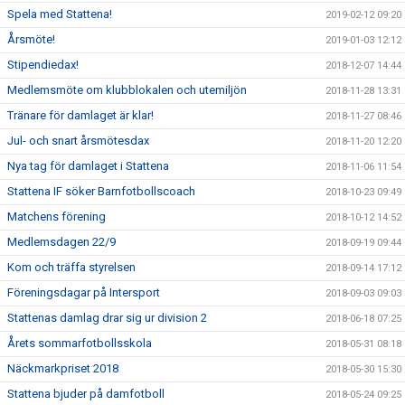
Spela med Stattena!
2019-02-12 09:20
Årsmöte!
2019-01-03 12:12
Stipendiedax!
2018-12-07 14:44
Medlemsmöte om klubblokalen och utemiljön
2018-11-28 13:31
Tränare för damlaget är klar!
2018-11-27 08:46
Jul- och snart årsmötesdax
2018-11-20 12:20
Nya tag för damlaget i Stattena
2018-11-06 11:54
Stattena IF söker Barnfotbollscoach
2018-10-23 09:49
Matchens förening
2018-10-12 14:52
Medlemsdagen 22/9
2018-09-19 09:44
Kom och träffa styrelsen
2018-09-14 17:12
Föreningsdagar på Intersport
2018-09-03 09:03
Stattenas damlag drar sig ur division 2
2018-06-18 07:25
Årets sommarfotbollsskola
2018-05-31 08:18
Näckmarkpriset 2018
2018-05-30 15:30
Stattena bjuder på damfotboll
2018-05-24 09:25