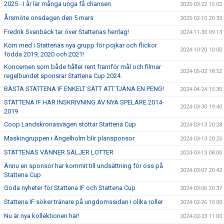
2025 - I år lär många unga få chansen.
2025-03-22 15:02
Årsmöte onsdagen den 5 mars
2025-02-10 20:35
Fredrik Svanbäck tar över Stattenas herrlag!
2024-11-30 09:13
Kom med i Stattenas nya grupp för pojkar och flickor
2024-10-20 10:00
födda 2019, 2020 och 2021!
Koncernen som både håller rent framför mål och filmar
2024-05-02 18:52
regelbundet sponsrar Stattena Cup 2024.
BÄSTA STATTENA IF ENKELT SÄTT ATT TJÄNA EN PENG!
2024-04-24 15:30
STATTENA IF HAR INSKRIVNING AV NYA SPELARE 2014-
2024-03-30 19:40
2019
Coop Landskronasvägen stöttar Stattena Cup
2024-03-13 20:28
Maskingruppen i Ängelholm blir plansponsor
2024-03-13 20:25
STATTENAS VÄNNER SÄLJER LOTTER
2024-03-13 08:00
Ännu en sponsor har kommit till undsättning för oss på
2024-03-07 20:42
Stattena Cup
Goda nyheter för Stattena IF och Stattena Cup
2024-03-06 20:37
Stattena IF söker tränare på ungdomssidan i olika roller
2024-02-26 10:00
Nu är nya kollektionen här!
2024-02-23 11:00