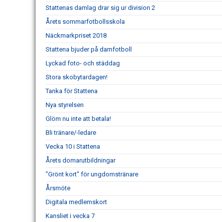
Stattenas damlag drar sig ur division 2
Årets sommarfotbollsskola
Näckmarkpriset 2018
Stattena bjuder på damfotboll
Lyckad foto- och städdag
Stora skobytardagen!
Tanka för Stattena
Nya styrelsen
Glöm nu inte att betala!
Bli tränare/-ledare
Vecka 10 i Stattena
Årets domarutbildningar
"Grönt kort" för ungdomstränare
Årsmöte
Digitala medlemskort
Kansliet i vecka 7