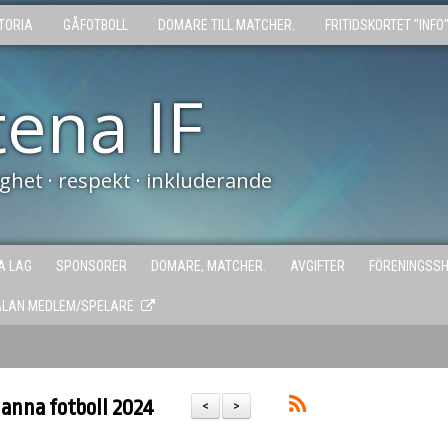
TORIA
GÅFOTBOLL
DOMARE TILL MATCHER.
FRITIDSKORTET "INFO
tena IF
tighet · respekt · inkluderande
A LAG
SPONSORER
DOMARE, MATCHER.
AVGIFTER
FÖRENINGSS
ÄLAN MEDLEM/SPELARE
anna fotboll 2024
<
>