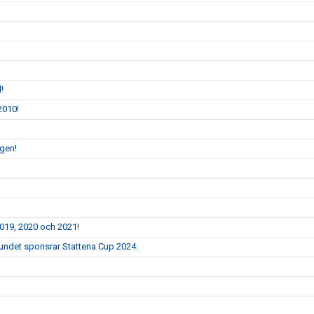
!
2010!
ngen!
2019, 2020 och 2021!
bundet sponsrar Stattena Cup 2024.