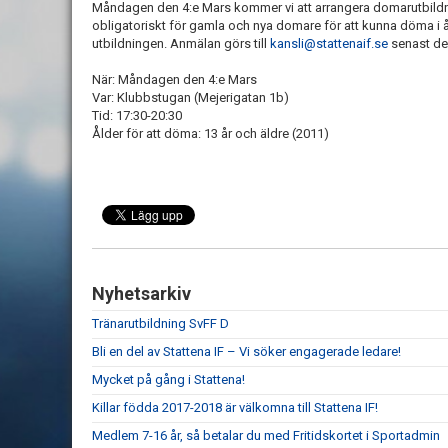
Måndagen den 4:e Mars kommer vi att arrangera domarutbildni
obligatoriskt för gamla och nya domare för att kunna döma i å
utbildningen. Anmälan görs till
kansli@stattenaif.se
senast den
När: Måndagen den 4:e Mars
Var: Klubbstugan (Mejerigatan 1b)
Tid: 17:30-20:30
Ålder för att döma: 13 år och äldre (2011)
Nyhetsarkiv
Tränarutbildning SvFF D
Bli en del av Stattena IF – Vi söker engagerade ledare!
Mycket på gång i Stattena!
Killar födda 2017-2018 är välkomna till Stattena IF!
Medlem 7-16 år, så betalar du med Fritidskortet i Sportadmin