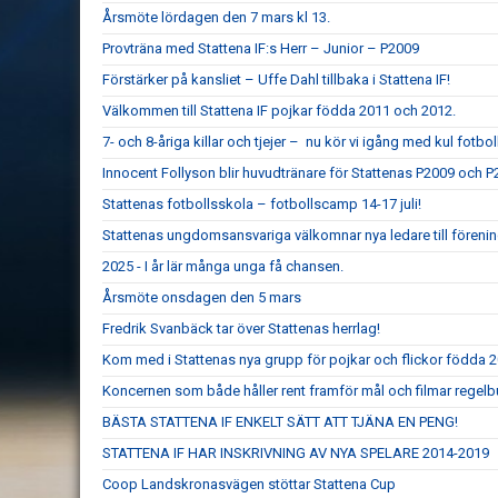
Årsmöte lördagen den 7 mars kl 13.
Provträna med Stattena IF:s Herr – Junior – P2009
Förstärker på kansliet – Uffe Dahl tillbaka i Stattena IF!
Välkommen till Stattena IF pojkar födda 2011 och 2012.
7- och 8-åriga killar och tjejer – nu kör vi igång med kul fotboll
Innocent Follyson blir huvudtränare för Stattenas P2009 och P
Stattenas fotbollsskola – fotbollscamp 14-17 juli!
Stattenas ungdomsansvariga välkomnar nya ledare till föreni
2025 - I år lär många unga få chansen.
Årsmöte onsdagen den 5 mars
Fredrik Svanbäck tar över Stattenas herrlag!
Kom med i Stattenas nya grupp för pojkar och flickor födda 
Koncernen som både håller rent framför mål och filmar regel
BÄSTA STATTENA IF ENKELT SÄTT ATT TJÄNA EN PENG!
STATTENA IF HAR INSKRIVNING AV NYA SPELARE 2014-2019
Coop Landskronasvägen stöttar Stattena Cup