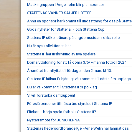
Maskingruppen i Ängelholm blir plansponsor
STATTENAS VÄNNER SÄLJER LOTTER
Ännu en sponsor har kommit till undsättning för oss på Statt
Goda nyheter för Stattena IF och Stattena Cup
Stattena IF söker tränare på ungdomssidan i olika roller
Nu är nya kollektionen här!
Stattena IF har inskrivning av nya spelare
Domarutbildning för att få döma 3/5/7-manna fotboll 2024
Årsmötet framflyttat till lördagen den 2 mars kl 13.
Stattena IF hälsar Er hjärtligt välkommen till nästa års upplaga
Du är välkommen till Stattena IF:s pojklag
Vi vill förstärka damtruppen!
Föreslå personer till nästa års styrelse i Stattena IF
Flickor – börja spela fotboll i Stattena IF!
Nystartsmöte för JUNIORERNA
Stattenas hedersordförande Kjell-Arne Welin har lämnat oss