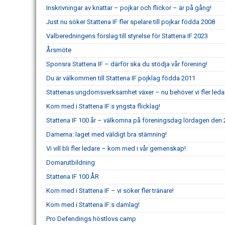
Inskrivningar av knattar – pojkar och flickor – är på gång!
Just nu söker Stattena IF fler spelare till pojkar födda 2008
Valberedningens förslag till styrelse för Stattena IF 2023
Årsmöte
Sponsra Stattena IF – därför ska du stödja vår förening!
Du är välkommen till Stattena IF pojklag födda 2011
Stattenas ungdomsverksamhet växer – nu behöver vi fler leda
Kom med i Stattena IF:s yngsta flicklag!
Stattena IF 100 år – välkomna på föreningsdag lördagen den 2
Damerna: laget med väldigt bra stämning!
Vi vill bli fler ledare – kom med i vår gemenskap!
Domarutbildning
Stattena IF 100 ÅR
Kom med i Stattena IF – vi söker fler tränare!
Kom med i Stattena IF:s damlag!
Pro Defendings höstlovs camp