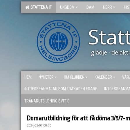
STATTENA IF
UNGDOM
DAM
HERR
HIS
Stat
glädje · delak
HEM
NYHETER
OM KLUBBEN
KALENDER
VÅR
INTRESSEANMÄLAN SOM TRÄNARE/LEDARE
INTRESSEANM
TRÄNARUTBILDNING SVFF D
Domarutbildning för att få döma 3/5/7-m
2024-02-07 08:30