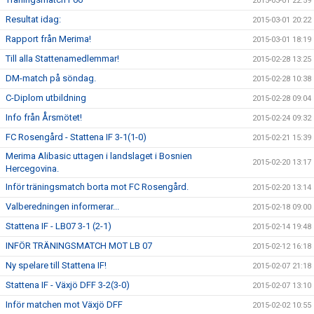
2015-03-01 22:59
Resultat idag:
2015-03-01 20:22
Rapport från Merima!
2015-03-01 18:19
Till alla Stattenamedlemmar!
2015-02-28 13:25
DM-match på söndag.
2015-02-28 10:38
C-Diplom utbildning
2015-02-28 09:04
Info från Årsmötet!
2015-02-24 09:32
FC Rosengård - Stattena IF 3-1(1-0)
2015-02-21 15:39
Merima Alibasic uttagen i landslaget i Bosnien
2015-02-20 13:17
Hercegovina.
Inför träningsmatch borta mot FC Rosengård.
2015-02-20 13:14
Valberedningen informerar...
2015-02-18 09:00
Stattena IF - LB07 3-1 (2-1)
2015-02-14 19:48
INFÖR TRÄNINGSMATCH MOT LB 07
2015-02-12 16:18
Ny spelare till Stattena IF!
2015-02-07 21:18
Stattena IF - Växjö DFF 3-2(3-0)
2015-02-07 13:10
Inför matchen mot Växjö DFF
2015-02-02 10:55