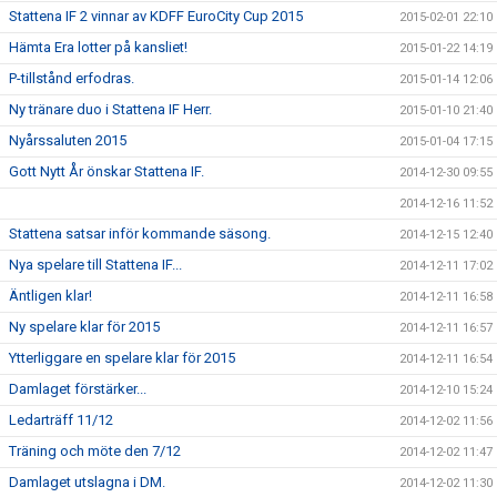
Stattena IF 2 vinnar av KDFF EuroCity Cup 2015
2015-02-01 22:10
Hämta Era lotter på kansliet!
2015-01-22 14:19
P-tillstånd erfodras.
2015-01-14 12:06
Ny tränare duo i Stattena IF Herr.
2015-01-10 21:40
Nyårssaluten 2015
2015-01-04 17:15
Gott Nytt År önskar Stattena IF.
2014-12-30 09:55
2014-12-16 11:52
Stattena satsar inför kommande säsong.
2014-12-15 12:40
Nya spelare till Stattena IF...
2014-12-11 17:02
Äntligen klar!
2014-12-11 16:58
Ny spelare klar för 2015
2014-12-11 16:57
Ytterliggare en spelare klar för 2015
2014-12-11 16:54
Damlaget förstärker...
2014-12-10 15:24
Ledarträff 11/12
2014-12-02 11:56
Träning och möte den 7/12
2014-12-02 11:47
Damlaget utslagna i DM.
2014-12-02 11:30