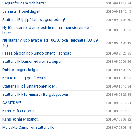
Segrar för dam och herrar.
2015-09-19 18:34
Sanna till Tipselitläger!
2015-09-14 12:13
Stattena IF tjej på landslagsuppdrag!
2015-09-09 09:30
Ny förluster för damer och herrarna, men storvinster i u-
2015-08-31 09:03
lagen.
Nu startar vi upp nya tjejlag F06/07 och Tjejknatte (08, 09,
2015-08-28 09:49
10)
Passa på och köp Bingolotter till söndag.
2015-08-21 20:35
Stattena IF Damer vidare i Sv. cupen.
2015-08-20 06:56
Dubbel seger i helgen.
2015-08-17 09:19
Knatte träning gör återstart.
2015-08-11 08:53
Stattena IF på vinnarspåret igen.
2015-08-10 13:34
Stattena IF F10 vinnare i Borgebycupen
2015-08-08 23:38
GAMEDAY!
2015-08-05 13:54
Kansliet åter öppet.
2015-08-03 15:21
Kansliet håller stängt.
2015-07-03 08:22
Målvakts Camp för Stattena IF.
2015-07-03 08:18