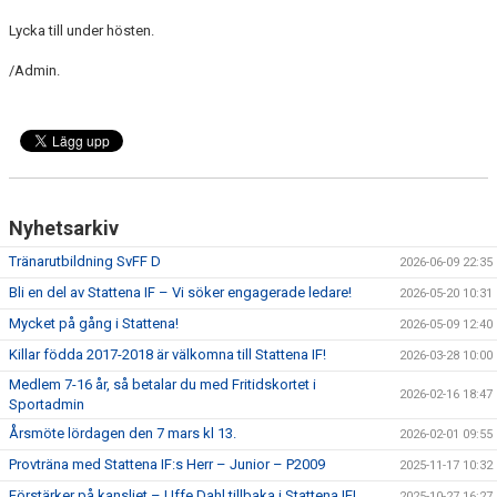
SPONSORER
Lycka till under hösten.
DOMARE, MATCHER.
/Admin.
AVGIFTER
FÖRENINGSSHOP
KONTAKT
Nyhetsarkiv
STATTENA CUP
Tränarutbildning SvFF D
2026-06-09 22:35
Bli en del av Stattena IF – Vi söker engagerade ledare!
2026-05-20 10:31
INTRESSEANMÄLAN SOM TRÄNARE/LEDARE
Mycket på gång i Stattena!
2026-05-09 12:40
INTRESSEANMÄLAN MEDLEM/SPELARE
Killar födda 2017-2018 är välkomna till Stattena IF!
2026-03-28 10:00
Medlem 7-16 år, så betalar du med Fritidskortet i
2026-02-16 18:47
Sportadmin
Årsmöte lördagen den 7 mars kl 13.
2026-02-01 09:55
Provträna med Stattena IF:s Herr – Junior – P2009
2025-11-17 10:32
Förstärker på kansliet – Uffe Dahl tillbaka i Stattena IF!
2025-10-27 16:27