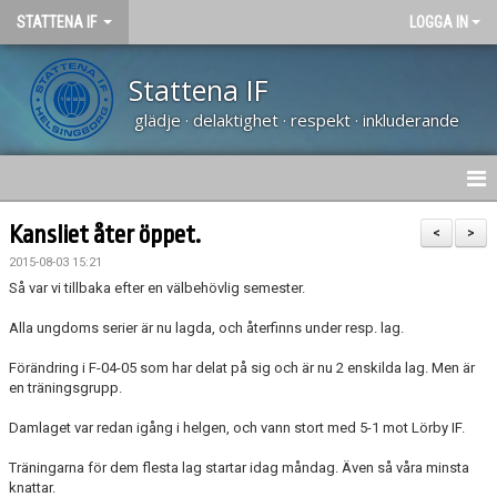
STATTENA IF
LOGGA IN
Stattena IF
glädje · delaktighet · respekt · inkluderande
HEM
Kansliet åter öppet.
<
>
2015-08-03 15:21
NYHETER
Så var vi tillbaka efter en välbehövlig semester.
TRÄNARUTBILDNING SVFF D
Alla ungdoms serier är nu lagda, och återfinns under resp. lag.
Förändring i F-04-05 som har delat på sig och är nu 2 enskilda lag. Men är
OM KLUBBEN
en träningsgrupp.
KALENDER
Damlaget var redan igång i helgen, och vann stort med 5-1 mot Lörby IF.
Träningarna för dem flesta lag startar idag måndag. Även så våra minsta
VÅRA LAG
knattar.