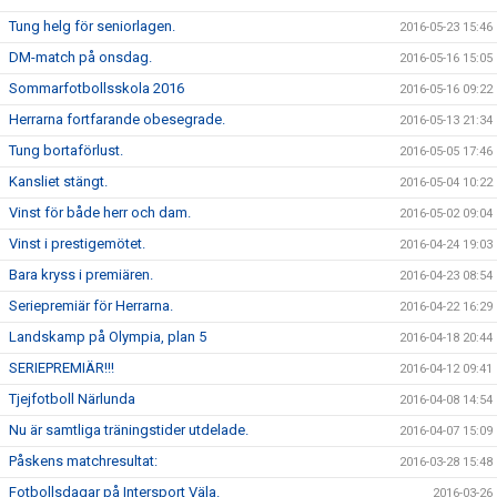
Tung helg för seniorlagen.
2016-05-23 15:46
DM-match på onsdag.
2016-05-16 15:05
Sommarfotbollsskola 2016
2016-05-16 09:22
Herrarna fortfarande obesegrade.
2016-05-13 21:34
Tung bortaförlust.
2016-05-05 17:46
Kansliet stängt.
2016-05-04 10:22
Vinst för både herr och dam.
2016-05-02 09:04
Vinst i prestigemötet.
2016-04-24 19:03
Bara kryss i premiären.
2016-04-23 08:54
Seriepremiär för Herrarna.
2016-04-22 16:29
Landskamp på Olympia, plan 5
2016-04-18 20:44
SERIEPREMIÄR!!!
2016-04-12 09:41
Tjejfotboll Närlunda
2016-04-08 14:54
Nu är samtliga träningstider utdelade.
2016-04-07 15:09
Påskens matchresultat:
2016-03-28 15:48
Fotbollsdagar på Intersport Väla.
2016-03-26