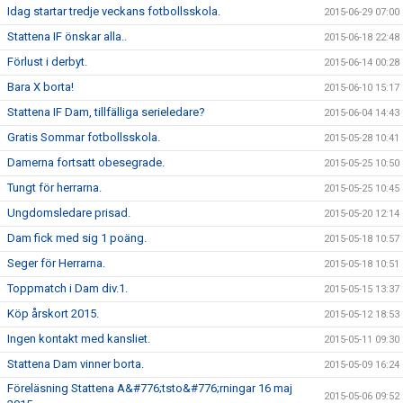
Idag startar tredje veckans fotbollsskola.
2015-06-29 07:00
Stattena IF önskar alla..
2015-06-18 22:48
Förlust i derbyt.
2015-06-14 00:28
Bara X borta!
2015-06-10 15:17
Stattena IF Dam, tillfälliga serieledare?
2015-06-04 14:43
Gratis Sommar fotbollsskola.
2015-05-28 10:41
Damerna fortsatt obesegrade.
2015-05-25 10:50
Tungt för herrarna.
2015-05-25 10:45
Ungdomsledare prisad.
2015-05-20 12:14
Dam fick med sig 1 poäng.
2015-05-18 10:57
Seger för Herrarna.
2015-05-18 10:51
Toppmatch i Dam div.1.
2015-05-15 13:37
Köp årskort 2015.
2015-05-12 18:53
Ingen kontakt med kansliet.
2015-05-11 09:30
Stattena Dam vinner borta.
2015-05-09 16:24
Föreläsning Stattena A&#776;tsto&#776;rningar 16 maj
2015-05-06 09:52