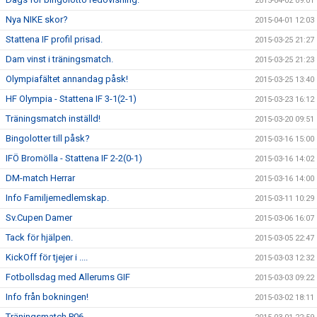
2015-04-02 09:01
Nya NIKE skor?
2015-04-01 12:03
Stattena IF profil prisad.
2015-03-25 21:27
Dam vinst i träningsmatch.
2015-03-25 21:23
Olympiafältet annandag påsk!
2015-03-25 13:40
HF Olympia - Stattena IF 3-1(2-1)
2015-03-23 16:12
Träningsmatch inställd!
2015-03-20 09:51
Bingolotter till påsk?
2015-03-16 15:00
IFÖ Bromölla - Stattena IF 2-2(0-1)
2015-03-16 14:02
DM-match Herrar
2015-03-16 14:00
Info Familjemedlemskap.
2015-03-11 10:29
Sv.Cupen Damer
2015-03-06 16:07
Tack för hjälpen.
2015-03-05 22:47
KickOff för tjejer i ....
2015-03-03 12:32
Fotbollsdag med Allerums GIF
2015-03-03 09:22
Info från bokningen!
2015-03-02 18:11
Träningsmatch P06