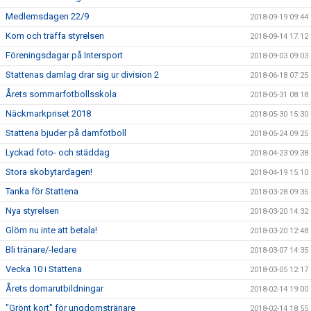
Medlemsdagen 22/9
2018-09-19 09:44
Kom och träffa styrelsen
2018-09-14 17:12
Föreningsdagar på Intersport
2018-09-03 09:03
Stattenas damlag drar sig ur division 2
2018-06-18 07:25
Årets sommarfotbollsskola
2018-05-31 08:18
Näckmarkpriset 2018
2018-05-30 15:30
Stattena bjuder på damfotboll
2018-05-24 09:25
Lyckad foto- och städdag
2018-04-23 09:38
Stora skobytardagen!
2018-04-19 15:10
Tanka för Stattena
2018-03-28 09:35
Nya styrelsen
2018-03-20 14:32
Glöm nu inte att betala!
2018-03-20 12:48
Bli tränare/-ledare
2018-03-07 14:35
Vecka 10 i Stattena
2018-03-05 12:17
Årets domarutbildningar
2018-02-14 19:00
"Grönt kort" för ungdomstränare
2018-02-14 18:55