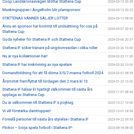
Coop Landskronasvägen stöttar Stattena Cup
2024-03-13 20:28
Maskingruppen i Ängelholm blir plansponsor
2024-03-13 20:25
STATTENAS VÄNNER SÄLJER LOTTER
2024-03-13 08:00
Ännu en sponsor har kommit till undsättning för oss på
2024-03-07 20:42
Stattena Cup
Goda nyheter för Stattena IF och Stattena Cup
2024-03-06 20:37
Stattena IF söker tränare på ungdomssidan i olika roller
2024-02-26 10:00
Nu är nya kollektionen här!
2024-02-23 11:00
Stattena IF har inskrivning av nya spelare
2024-02-20 10:00
Domarutbildning för att få döma 3/5/7-manna fotboll 2024
2024-02-07 08:30
Årsmötet framflyttat till lördagen den 2 mars kl 13.
2024-01-23 15:05
Stattena IF hälsar Er hjärtligt välkommen till nästa års
2023-11-07 08:40
upplaga av Stattena Cup
Du är välkommen till Stattena IF:s pojklag
2023-10-27 10:00
Vi vill förstärka damtruppen!
2023-10-01 18:58
Föreslå personer till nästa års styrelse i Stattena IF
2023-09-22 09:30
Flickor – börja spela fotboll i Stattena IF!
2023-08-18 08:00