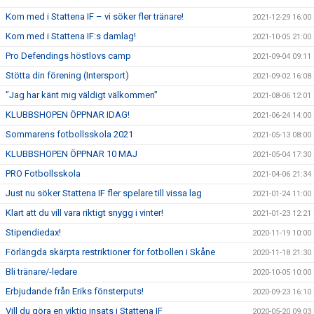
Kom med i Stattena IF – vi söker fler tränare!
2021-12-29 16:00
Kom med i Stattena IF:s damlag!
2021-10-05 21:00
Pro Defendings höstlovs camp
2021-09-04 09:11
Stötta din förening (Intersport)
2021-09-02 16:08
”Jag har känt mig väldigt välkommen”
2021-08-06 12:01
KLUBBSHOPEN ÖPPNAR IDAG!
2021-06-24 14:00
Sommarens fotbollsskola 2021
2021-05-13 08:00
KLUBBSHOPEN ÖPPNAR 10 MAJ
2021-05-04 17:30
PRO Fotbollsskola
2021-04-06 21:34
Just nu söker Stattena IF fler spelare till vissa lag
2021-01-24 11:00
Klart att du vill vara riktigt snygg i vinter!
2021-01-23 12:21
Stipendiedax!
2020-11-19 10:00
Förlängda skärpta restriktioner för fotbollen i Skåne
2020-11-18 21:30
Bli tränare/-ledare
2020-10-05 10:00
Erbjudande från Eriks fönsterputs!
2020-09-23 16:10
Vill du göra en viktig insats i Stattena IF
2020-05-20 09:03