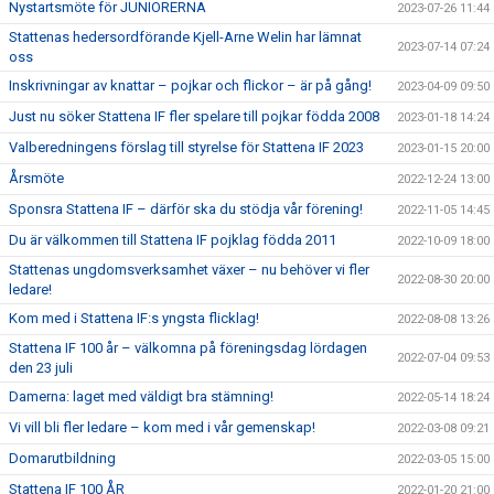
Nystartsmöte för JUNIORERNA
2023-07-26 11:44
Stattenas hedersordförande Kjell-Arne Welin har lämnat
2023-07-14 07:24
oss
Inskrivningar av knattar – pojkar och flickor – är på gång!
2023-04-09 09:50
Just nu söker Stattena IF fler spelare till pojkar födda 2008
2023-01-18 14:24
Valberedningens förslag till styrelse för Stattena IF 2023
2023-01-15 20:00
Årsmöte
2022-12-24 13:00
Sponsra Stattena IF – därför ska du stödja vår förening!
2022-11-05 14:45
Du är välkommen till Stattena IF pojklag födda 2011
2022-10-09 18:00
Stattenas ungdomsverksamhet växer – nu behöver vi fler
2022-08-30 20:00
ledare!
Kom med i Stattena IF:s yngsta flicklag!
2022-08-08 13:26
Stattena IF 100 år – välkomna på föreningsdag lördagen
2022-07-04 09:53
den 23 juli
Damerna: laget med väldigt bra stämning!
2022-05-14 18:24
Vi vill bli fler ledare – kom med i vår gemenskap!
2022-03-08 09:21
Domarutbildning
2022-03-05 15:00
Stattena IF 100 ÅR
2022-01-20 21:00