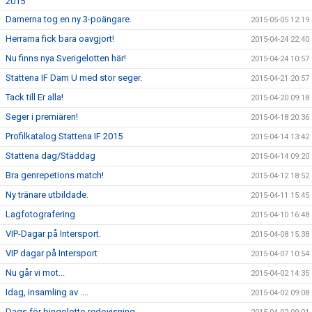
2015
Damerna tog en ny 3-poängare.
2015-05-05 12:19
Herrarna fick bara oavgjort!
2015-04-24 22:40
Nu finns nya Sverigelotten här!
2015-04-24 10:57
Stattena IF Dam U med stor seger.
2015-04-21 20:57
Tack till Er alla!
2015-04-20 09:18
Seger i premiären!
2015-04-18 20:36
Profilkatalog Stattena IF 2015
2015-04-14 13:42
Stattena dag/Städdag
2015-04-14 09:20
Bra genrepetions match!
2015-04-12 18:52
Ny tränare utbildade.
2015-04-11 15:45
Lagfotografering
2015-04-10 16:48
VIP-Dagar på Intersport.
2015-04-08 15:38
VIP dagar på Intersport
2015-04-07 10:54
Nu går vi mot...
2015-04-02 14:35
Idag, insamling av ....
2015-04-02 09:08
Dags för bingolotto redovisning.