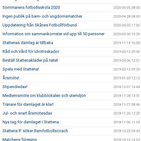
Sommarens fotbollsskola 2020
2020-05-05 08:00
Ingen publik på barn- och ungdomsmatcher
2020-04-28 08:00
Uppdatering från Skånes Fotbollförbund
2020-04-02 17:00
Information om sammankomster vid upp till 50 personer
2020-03-30 10:20
Stattenas damlag är tillbaka
2019-11-14 16:00
Råd och Vård för idrottsskador
2019-03-15 09:50
Beställ Stattenakläder på nätet
2019-03-06 12:51
Spela med Stattena!
2019-02-12 09:20
Årsmöte!
2019-01-03 12:12
Stipendiedax!
2018-12-07 14:44
Medlemsmöte om klubblokalen och utemiljön
2018-11-28 13:31
Tränare för damlaget är klar!
2018-11-27 08:46
Jul- och snart årsmötesdax
2018-11-20 12:20
Nya tag för damlaget i Stattena
2018-11-06 11:54
Stattena IF söker Barnfotbollscoach
2018-10-23 09:49
Matchens förening
2018-10-12 14:52