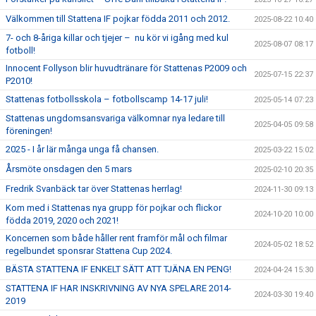
Välkommen till Stattena IF pojkar födda 2011 och 2012.
2025-08-22 10:40
7- och 8-åriga killar och tjejer – nu kör vi igång med kul
2025-08-07 08:17
fotboll!
Innocent Follyson blir huvudtränare för Stattenas P2009 och
2025-07-15 22:37
P2010!
Stattenas fotbollsskola – fotbollscamp 14-17 juli!
2025-05-14 07:23
Stattenas ungdomsansvariga välkomnar nya ledare till
2025-04-05 09:58
föreningen!
2025 - I år lär många unga få chansen.
2025-03-22 15:02
Årsmöte onsdagen den 5 mars
2025-02-10 20:35
Fredrik Svanbäck tar över Stattenas herrlag!
2024-11-30 09:13
Kom med i Stattenas nya grupp för pojkar och flickor
2024-10-20 10:00
födda 2019, 2020 och 2021!
Koncernen som både håller rent framför mål och filmar
2024-05-02 18:52
regelbundet sponsrar Stattena Cup 2024.
BÄSTA STATTENA IF ENKELT SÄTT ATT TJÄNA EN PENG!
2024-04-24 15:30
STATTENA IF HAR INSKRIVNING AV NYA SPELARE 2014-
2024-03-30 19:40
2019