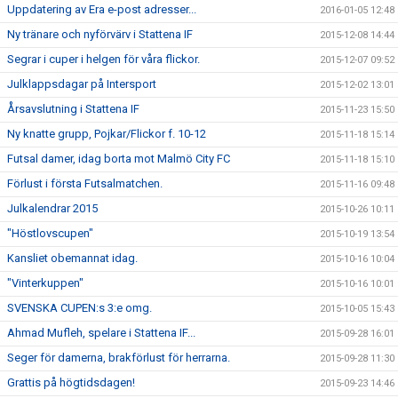
Uppdatering av Era e-post adresser...
2016-01-05 12:48
Ny tränare och nyförvärv i Stattena IF
2015-12-08 14:44
Segrar i cuper i helgen för våra flickor.
2015-12-07 09:52
Julklappsdagar på Intersport
2015-12-02 13:01
Årsavslutning i Stattena IF
2015-11-23 15:50
Ny knatte grupp, Pojkar/Flickor f. 10-12
2015-11-18 15:14
Futsal damer, idag borta mot Malmö City FC
2015-11-18 15:10
Förlust i första Futsalmatchen.
2015-11-16 09:48
Julkalendrar 2015
2015-10-26 10:11
"Höstlovscupen"
2015-10-19 13:54
Kansliet obemannat idag.
2015-10-16 10:04
"Vinterkuppen"
2015-10-16 10:01
SVENSKA CUPEN:s 3:e omg.
2015-10-05 15:43
Ahmad Mufleh, spelare i Stattena IF...
2015-09-28 16:01
Seger för damerna, brakförlust för herrarna.
2015-09-28 11:30
Grattis på högtidsdagen!
2015-09-23 14:46