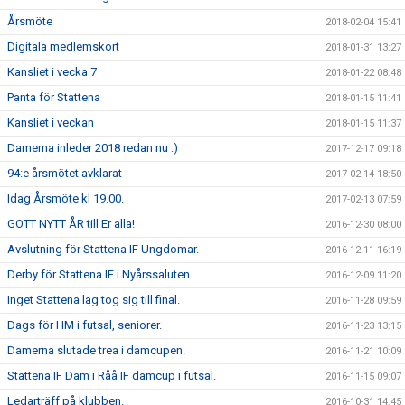
Årsmöte
2018-02-04 15:41
Digitala medlemskort
2018-01-31 13:27
Kansliet i vecka 7
2018-01-22 08:48
Panta för Stattena
2018-01-15 11:41
Kansliet i veckan
2018-01-15 11:37
Damerna inleder 2018 redan nu :)
2017-12-17 09:18
94:e årsmötet avklarat
2017-02-14 18:50
Idag Årsmöte kl 19.00.
2017-02-13 07:59
GOTT NYTT ÅR till Er alla!
2016-12-30 08:00
Avslutning för Stattena IF Ungdomar.
2016-12-11 16:19
Derby för Stattena IF i Nyårssaluten.
2016-12-09 11:20
Inget Stattena lag tog sig till final.
2016-11-28 09:59
Dags för HM i futsal, seniorer.
2016-11-23 13:15
Damerna slutade trea i damcupen.
2016-11-21 10:09
Stattena IF Dam i Råå IF damcup i futsal.
2016-11-15 09:07
Ledarträff på klubben.
2016-10-31 14:45