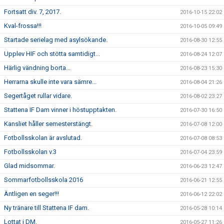
Fortsatt div. 7, 2017.
2016-10-15 22:02
Kval-frossa!!!
2016-10-05 09:49
Startade serielag med asylsökande.
2016-08-30 12:55
Upplev HIF och stötta samtidigt...
2016-08-24 12:07
Härlig vändning borta...
2016-08-23 15:30
Herrarna skulle inte vara sämre...
2016-08-04 21:26
Segertåget rullar vidare.
2016-08-02 23:27
Stattena IF Dam vinner i höstupptakten.
2016-07-30 16:50
Kansliet håller semesterstängt.
2016-07-08 12:00
Fotbollsskolan är avslutad.
2016-07-08 08:53
Fotbollsskolan v.3
2016-07-04 23:59
Glad midsommar.
2016-06-23 12:47
Sommarfotbollsskola 2016
2016-06-21 12:55
Äntligen en seger!!!
2016-06-12 22:02
Ny tränare till Stattena IF dam.
2016-05-28 10:14
Lottat i DM.
2016-05-27 11:26