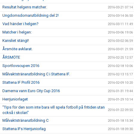
Resultat helgens matcher.
2016-03-21 07:14
Ungdomsdomarutbildning del 2!
2016-03-14 06:50
Vad händer i helgen?
2016-03-11 11:49
Matcher i helgen:
2016-03-06 19:06
Kansliet stängt!
2016-03-02 06:59
Årsmöte avklarat.
2016-03-01 21:59
ÅRSMÖTE
2016-02-25 12:57
Sportlovscupen 2016
2016-02-18 10:06
Målvaktstränarutbildning C i Stattena IF.
2016-02-13 15:17
Stattena IF Profil 2016
2016-02-09 10:20
Damerna vann Euro City Cup 2016
2016-01-31 19:44
Herrjuniorlaget
2016-01-29 10:14
"Tips för den som inte bara vill spela fotboll på fritiden utan
2016-01-22 09:55
också i skolan"
Målvaktstränarutbildning C
2016-01-18 15:34
Stattena IFs Herrjuniorlag
2016-01-18 09:30