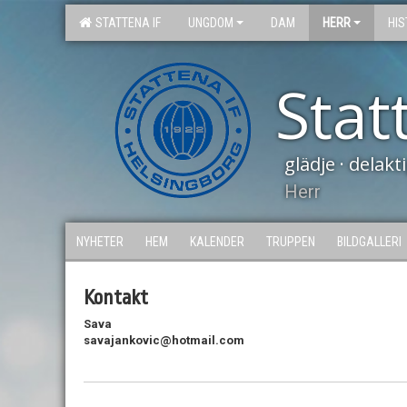
STATTENA IF
UNGDOM
DAM
HERR
HIS
Stat
glädje · delak
Herr
NYHETER
HEM
KALENDER
TRUPPEN
BILDGALLERI
Kontakt
Sava
savajankovic@hotmail.com