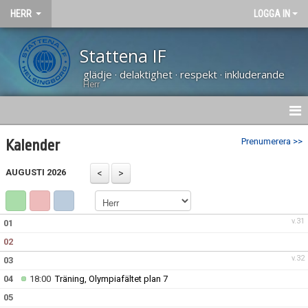
HERR
LOGGA IN
Stattena IF
glädje · delaktighet · respekt · inkluderande
Herr
NYHETER
Prenumerera >>
Kalender
HEM
AUGUSTI 2026
KALENDER
v.31
01
TRUPPEN
02
BILDGALLERI
v.32
03
04
18:00
Träning, Olympiafältet plan 7
DOKUMENT
05