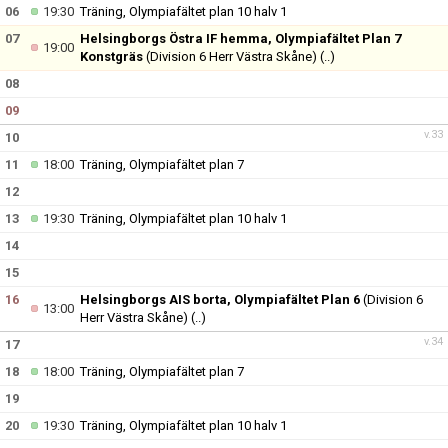
KONTAKT
06
19:30
Träning, Olympiafältet plan 10 halv 1
07
Helsingborgs Östra IF hemma, Olympiafältet Plan 7
19:00
MATCHER
Konstgräs
(Division 6 Herr Västra Skåne)
(..)
08
09
v.33
10
11
18:00
Träning, Olympiafältet plan 7
12
13
19:30
Träning, Olympiafältet plan 10 halv 1
14
15
16
Helsingborgs AIS borta, Olympiafältet Plan 6
(Division 6
13:00
Herr Västra Skåne)
(..)
v.34
17
18
18:00
Träning, Olympiafältet plan 7
19
20
19:30
Träning, Olympiafältet plan 10 halv 1