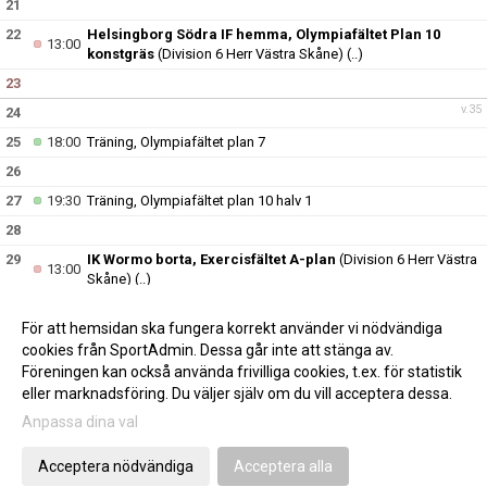
21
22
Helsingborg Södra IF hemma, Olympiafältet Plan 10
13:00
konstgräs
(Division 6 Herr Västra Skåne)
(..)
23
v.35
24
25
18:00
Träning, Olympiafältet plan 7
26
27
19:30
Träning, Olympiafältet plan 10 halv 1
28
29
IK Wormo borta, Exercisfältet A-plan
(Division 6 Herr Västra
13:00
Skåne)
(..)
30
För att hemsidan ska fungera korrekt använder vi nödvändiga
v.36
31
cookies från SportAdmin. Dessa går inte att stänga av.
Föreningen kan också använda frivilliga cookies, t.ex. för statistik
eller marknadsföring. Du väljer själv om du vill acceptera dessa.
Anpassa dina val
Cookie-inställningar
Gå till Webbversion
Acceptera nödvändiga
Acceptera alla