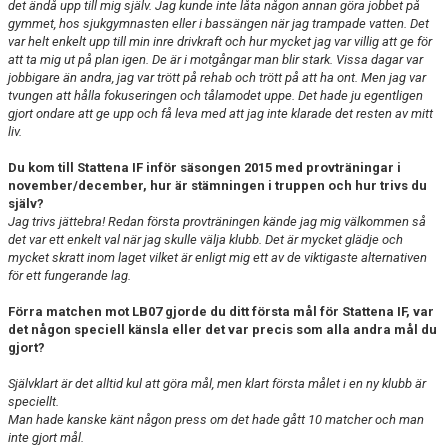
det ändå upp till mig själv. Jag kunde inte låta någon annan göra jobbet på
gymmet, hos sjukgymnasten eller i bassängen när jag trampade vatten. Det
var helt enkelt upp till min inre drivkraft och hur mycket jag var villig att ge för
att ta mig ut på plan igen. De är i motgångar man blir stark. Vissa dagar var
jobbigare än andra, jag var trött på rehab och trött på att ha ont. Men jag var
tvungen att hålla fokuseringen och tålamodet uppe. Det hade ju egentligen
gjort ondare att ge upp och få leva med att jag inte klarade det resten av mitt
liv.
Du kom till Stattena IF inför säsongen 2015 med provträningar i
november/december, hur är stämningen i truppen och hur trivs du
själv?
Jag trivs jättebra! Redan första provträningen kände jag mig välkommen så
det var ett enkelt val när jag skulle välja klubb. Det är mycket glädje och
mycket skratt inom laget vilket är enligt mig ett av de viktigaste alternativen
för ett fungerande lag.
Förra matchen mot LB07 gjorde du ditt första mål för Stattena IF, var
det någon speciell känsla eller det var precis som alla andra mål du
gjort?
Självklart är det alltid kul att göra mål, men klart första målet i en ny klubb är
speciellt.
Man hade kanske känt någon press om det hade gått 10 matcher och man
inte gjort mål.