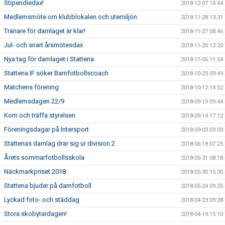
Stipendiedax!
2018-12-07 14:44
Medlemsmöte om klubblokalen och utemiljön
2018-11-28 13:31
Tränare för damlaget är klar!
2018-11-27 08:46
Jul- och snart årsmötesdax
2018-11-20 12:20
Nya tag för damlaget i Stattena
2018-11-06 11:54
Stattena IF söker Barnfotbollscoach
2018-10-23 09:49
Matchens förening
2018-10-12 14:52
Medlemsdagen 22/9
2018-09-19 09:44
Kom och träffa styrelsen
2018-09-14 17:12
Föreningsdagar på Intersport
2018-09-03 09:03
Stattenas damlag drar sig ur division 2
2018-06-18 07:25
Årets sommarfotbollsskola
2018-05-31 08:18
Näckmarkpriset 2018
2018-05-30 15:30
Stattena bjuder på damfotboll
2018-05-24 09:25
Lyckad foto- och städdag
2018-04-23 09:38
Stora skobytardagen!
2018-04-19 15:10