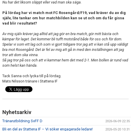
Nu har det liksom släppt eller vad man ska säga.
På lördag har vi match mot FC Rosengård/F19, vad kräver du av dig
själv, lite tankar om hur matchbilden kan se ut och om du får gissa
vad blir resultatet?
Av mig själv kräver jag alltid att jag gör en bra match, gör mitt bästa och
kämpar för laget. Det kommer bli tufft motstånd både för oss och för dom.
Spelar vi som ett lag och som vi gjort tidigare tror jag att vi kan stå upp väldigt
bra mot Rosengård. Det är fel av mig att gå in med den inställningen att jag
tror att dom ska vinna.
Så jag tror på oss och att vi kammar hem det med 2-1. Men bollen är rund vad
som helst kan hända.
Tack Sanna och lycka till på lördag.
Mats Nilsson tränare i Stattena IF
Nyhetsarkiv
Tränarutbildning SvFF D
2026-06-09 22:35
Bli en del av Stattena IF – Vi söker engagerade ledare!
2026-05-20 10:31