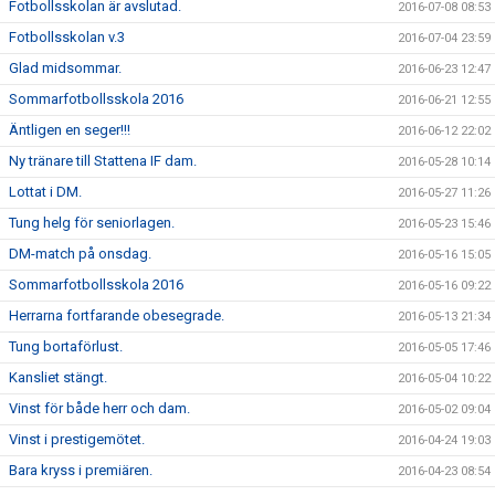
Fotbollsskolan är avslutad.
2016-07-08 08:53
Fotbollsskolan v.3
2016-07-04 23:59
Glad midsommar.
2016-06-23 12:47
Sommarfotbollsskola 2016
2016-06-21 12:55
Äntligen en seger!!!
2016-06-12 22:02
Ny tränare till Stattena IF dam.
2016-05-28 10:14
Lottat i DM.
2016-05-27 11:26
Tung helg för seniorlagen.
2016-05-23 15:46
DM-match på onsdag.
2016-05-16 15:05
Sommarfotbollsskola 2016
2016-05-16 09:22
Herrarna fortfarande obesegrade.
2016-05-13 21:34
Tung bortaförlust.
2016-05-05 17:46
Kansliet stängt.
2016-05-04 10:22
Vinst för både herr och dam.
2016-05-02 09:04
Vinst i prestigemötet.
2016-04-24 19:03
Bara kryss i premiären.
2016-04-23 08:54