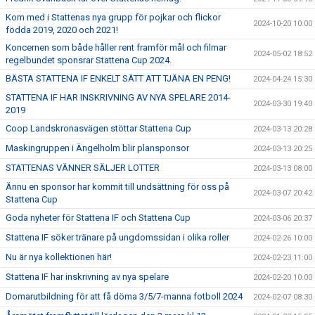
Kom med i Stattenas nya grupp för pojkar och flickor
2024-10-20 10:00
födda 2019, 2020 och 2021!
Koncernen som både håller rent framför mål och filmar
2024-05-02 18:52
regelbundet sponsrar Stattena Cup 2024.
BÄSTA STATTENA IF ENKELT SÄTT ATT TJÄNA EN PENG!
2024-04-24 15:30
STATTENA IF HAR INSKRIVNING AV NYA SPELARE 2014-
2024-03-30 19:40
2019
Coop Landskronasvägen stöttar Stattena Cup
2024-03-13 20:28
Maskingruppen i Ängelholm blir plansponsor
2024-03-13 20:25
STATTENAS VÄNNER SÄLJER LOTTER
2024-03-13 08:00
Ännu en sponsor har kommit till undsättning för oss på
2024-03-07 20:42
Stattena Cup
Goda nyheter för Stattena IF och Stattena Cup
2024-03-06 20:37
Stattena IF söker tränare på ungdomssidan i olika roller
2024-02-26 10:00
Nu är nya kollektionen här!
2024-02-23 11:00
Stattena IF har inskrivning av nya spelare
2024-02-20 10:00
Domarutbildning för att få döma 3/5/7-manna fotboll 2024
2024-02-07 08:30