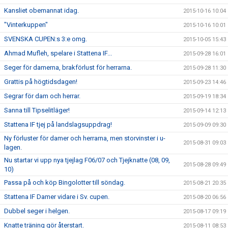
Kansliet obemannat idag.
2015-10-16 10:04
"Vinterkuppen"
2015-10-16 10:01
SVENSKA CUPEN:s 3:e omg.
2015-10-05 15:43
Ahmad Mufleh, spelare i Stattena IF...
2015-09-28 16:01
Seger för damerna, brakförlust för herrarna.
2015-09-28 11:30
Grattis på högtidsdagen!
2015-09-23 14:46
Segrar för dam och herrar.
2015-09-19 18:34
Sanna till Tipselitläger!
2015-09-14 12:13
Stattena IF tjej på landslagsuppdrag!
2015-09-09 09:30
Ny förluster för damer och herrarna, men storvinster i u-
2015-08-31 09:03
lagen.
Nu startar vi upp nya tjejlag F06/07 och Tjejknatte (08, 09,
2015-08-28 09:49
10)
Passa på och köp Bingolotter till söndag.
2015-08-21 20:35
Stattena IF Damer vidare i Sv. cupen.
2015-08-20 06:56
Dubbel seger i helgen.
2015-08-17 09:19
Knatte träning gör återstart.
2015-08-11 08:53