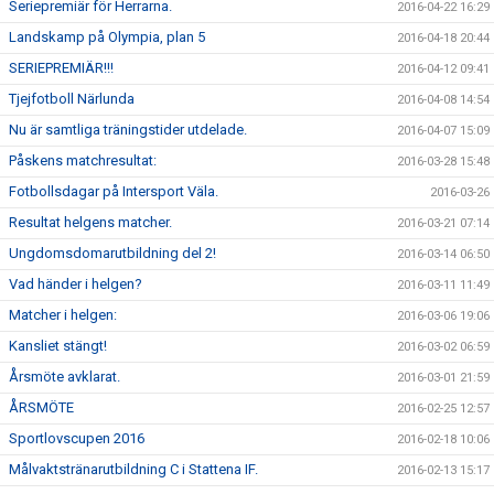
Seriepremiär för Herrarna.
2016-04-22 16:29
Landskamp på Olympia, plan 5
2016-04-18 20:44
SERIEPREMIÄR!!!
2016-04-12 09:41
Tjejfotboll Närlunda
2016-04-08 14:54
Nu är samtliga träningstider utdelade.
2016-04-07 15:09
Påskens matchresultat:
2016-03-28 15:48
Fotbollsdagar på Intersport Väla.
2016-03-26
Resultat helgens matcher.
2016-03-21 07:14
Ungdomsdomarutbildning del 2!
2016-03-14 06:50
Vad händer i helgen?
2016-03-11 11:49
Matcher i helgen:
2016-03-06 19:06
Kansliet stängt!
2016-03-02 06:59
Årsmöte avklarat.
2016-03-01 21:59
ÅRSMÖTE
2016-02-25 12:57
Sportlovscupen 2016
2016-02-18 10:06
Målvaktstränarutbildning C i Stattena IF.
2016-02-13 15:17