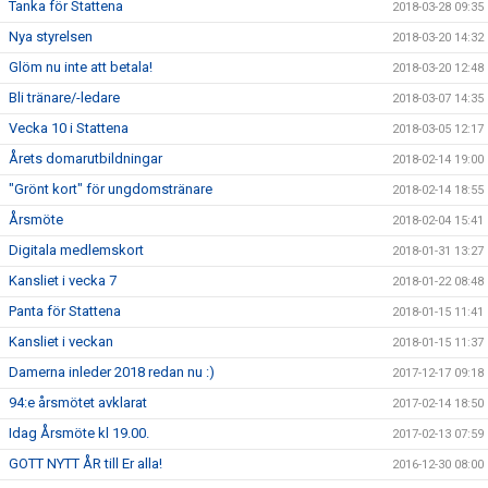
Tanka för Stattena
2018-03-28 09:35
Nya styrelsen
2018-03-20 14:32
Glöm nu inte att betala!
2018-03-20 12:48
Bli tränare/-ledare
2018-03-07 14:35
Vecka 10 i Stattena
2018-03-05 12:17
Årets domarutbildningar
2018-02-14 19:00
"Grönt kort" för ungdomstränare
2018-02-14 18:55
Årsmöte
2018-02-04 15:41
Digitala medlemskort
2018-01-31 13:27
Kansliet i vecka 7
2018-01-22 08:48
Panta för Stattena
2018-01-15 11:41
Kansliet i veckan
2018-01-15 11:37
Damerna inleder 2018 redan nu :)
2017-12-17 09:18
94:e årsmötet avklarat
2017-02-14 18:50
Idag Årsmöte kl 19.00.
2017-02-13 07:59
GOTT NYTT ÅR till Er alla!
2016-12-30 08:00