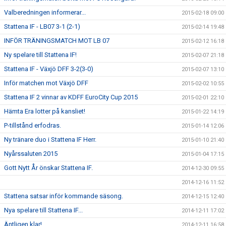
Valberedningen informerar...
2015-02-18 09:00
Stattena IF - LB07 3-1 (2-1)
2015-02-14 19:48
INFÖR TRÄNINGSMATCH MOT LB 07
2015-02-12 16:18
Ny spelare till Stattena IF!
2015-02-07 21:18
Stattena IF - Växjö DFF 3-2(3-0)
2015-02-07 13:10
Inför matchen mot Växjö DFF
2015-02-02 10:55
Stattena IF 2 vinnar av KDFF EuroCity Cup 2015
2015-02-01 22:10
Hämta Era lotter på kansliet!
2015-01-22 14:19
P-tillstånd erfodras.
2015-01-14 12:06
Ny tränare duo i Stattena IF Herr.
2015-01-10 21:40
Nyårssaluten 2015
2015-01-04 17:15
Gott Nytt År önskar Stattena IF.
2014-12-30 09:55
2014-12-16 11:52
Stattena satsar inför kommande säsong.
2014-12-15 12:40
Nya spelare till Stattena IF...
2014-12-11 17:02
Äntligen klar!
2014-12-11 16:58