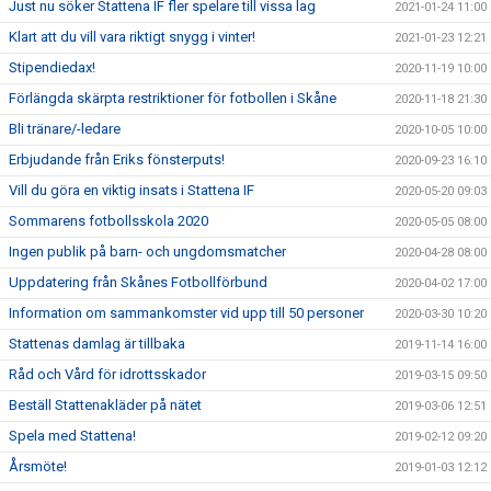
Just nu söker Stattena IF fler spelare till vissa lag
2021-01-24 11:00
Klart att du vill vara riktigt snygg i vinter!
2021-01-23 12:21
Stipendiedax!
2020-11-19 10:00
Förlängda skärpta restriktioner för fotbollen i Skåne
2020-11-18 21:30
Bli tränare/-ledare
2020-10-05 10:00
Erbjudande från Eriks fönsterputs!
2020-09-23 16:10
Vill du göra en viktig insats i Stattena IF
2020-05-20 09:03
Sommarens fotbollsskola 2020
2020-05-05 08:00
Ingen publik på barn- och ungdomsmatcher
2020-04-28 08:00
Uppdatering från Skånes Fotbollförbund
2020-04-02 17:00
Information om sammankomster vid upp till 50 personer
2020-03-30 10:20
Stattenas damlag är tillbaka
2019-11-14 16:00
Råd och Vård för idrottsskador
2019-03-15 09:50
Beställ Stattenakläder på nätet
2019-03-06 12:51
Spela med Stattena!
2019-02-12 09:20
Årsmöte!
2019-01-03 12:12