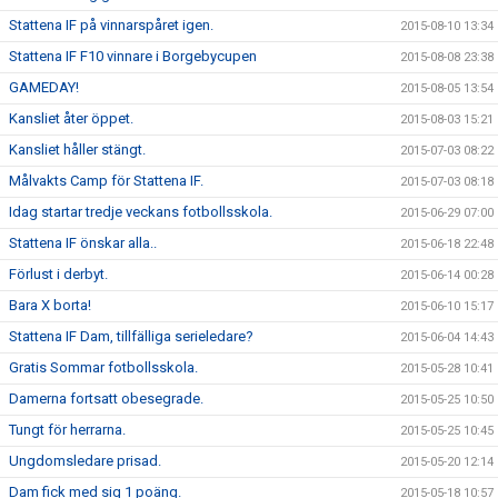
Stattena IF på vinnarspåret igen.
2015-08-10 13:34
Stattena IF F10 vinnare i Borgebycupen
2015-08-08 23:38
GAMEDAY!
2015-08-05 13:54
Kansliet åter öppet.
2015-08-03 15:21
Kansliet håller stängt.
2015-07-03 08:22
Målvakts Camp för Stattena IF.
2015-07-03 08:18
Idag startar tredje veckans fotbollsskola.
2015-06-29 07:00
Stattena IF önskar alla..
2015-06-18 22:48
Förlust i derbyt.
2015-06-14 00:28
Bara X borta!
2015-06-10 15:17
Stattena IF Dam, tillfälliga serieledare?
2015-06-04 14:43
Gratis Sommar fotbollsskola.
2015-05-28 10:41
Damerna fortsatt obesegrade.
2015-05-25 10:50
Tungt för herrarna.
2015-05-25 10:45
Ungdomsledare prisad.
2015-05-20 12:14
Dam fick med sig 1 poäng.
2015-05-18 10:57