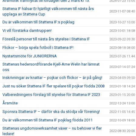
Årsmötet framflyttat till lördagen den 2 mars kl 13.
2024-01-23 15:05
Stattena IF hälsar Er hjärtligt välkommen till nästa års
2023-11-07 08:40
upplaga av Stattena Cup
Du är välkommen till Stattena IF:s pojklag
2023-10-27 10:00
Vi vill förstärka damtruppen!
2023-10-01 18:58
Föreslå personer till nästa års styrelse i Stattena IF
2023-09-22 09:30
Flickor – börja spela fotboll i Stattena IF!
2023-08-18 08:00
Nystartsmöte för JUNIORERNA
2023-07-26 11:44
Stattenas hedersordförande Kjell-Arne Welin har lämnat
2023-07-14 07:24
oss
Inskrivningar av knattar – pojkar och flickor – är på gång!
2023-04-09 09:50
Just nu söker Stattena IF fler spelare till pojkar födda 2008
2023-01-18 14:24
Valberedningens förslag till styrelse för Stattena IF 2023
2023-01-15 20:00
Årsmöte
2022-12-24 13:00
Sponsra Stattena IF – därför ska du stödja vår förening!
2022-11-05 14:45
Du är välkommen till Stattena IF pojklag födda 2011
2022-10-09 18:00
Stattenas ungdomsverksamhet växer – nu behöver vi fler
2022-08-30 20:00
ledare!