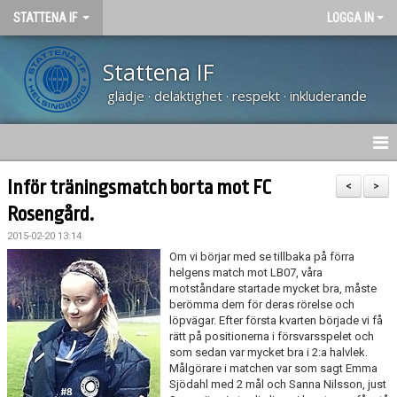
STATTENA IF
LOGGA IN
Stattena IF
glädje · delaktighet · respekt · inkluderande
HEM
Inför träningsmatch borta mot FC
<
>
Rosengård.
NYHETER
2015-02-20 13:14
TRÄNARUTBILDNING SVFF D
Om vi börjar med se tillbaka på förra
helgens match mot LB07, våra
motståndare startade mycket bra, måste
OM KLUBBEN
berömma dem för deras rörelse och
löpvägar. Efter första kvarten började vi få
KALENDER
rätt på positionerna i försvarsspelet och
som sedan var mycket bra i 2:a halvlek.
Målgörare i matchen var som sagt Emma
VÅRA LAG
Sjödahl med 2 mål och Sanna Nilsson, just