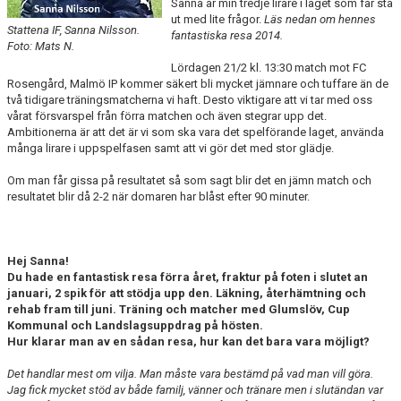
Sanna är min tredje lirare i laget som får stå
SPONSORER
ut med lite frågor.
Läs nedan om hennes
Stattena IF, Sanna Nilsson.
fantastiska resa 2014.
Foto: Mats N.
DOMARE, MATCHER.
Lördagen 21/2 kl. 13:30 match mot FC
Rosengård, Malmö IP kommer säkert bli mycket jämnare och tuffare än de
AVGIFTER
två tidigare träningsmatcherna vi haft. Desto viktigare att vi tar med oss
vårat försvarspel från förra matchen och även stegrar upp det.
FÖRENINGSSHOP
Ambitionerna är att det är vi som ska vara det spelförande laget, använda
många lirare i uppspelfasen samt att vi gör det med stor glädje.
KONTAKT
Om man får gissa på resultatet så som sagt blir det en jämn match och
resultatet blir då 2-2 när domaren har blåst efter 90 minuter.
STATTENA CUP
INTRESSEANMÄLAN SOM TRÄNARE/LEDARE
Hej Sanna!
Du hade en fantastisk resa förra året, fraktur på foten i slutet an
INTRESSEANMÄLAN MEDLEM/SPELARE
januari, 2 spik för att stödja upp den. Läkning, återhämtning och
rehab fram till juni. Träning och matcher med Glumslöv, Cup
Kommunal och Landslagsuppdrag på hösten.
Hur klarar man av en sådan resa, hur kan det bara vara möjligt?
Det handlar mest om vilja. Man måste vara bestämd på vad man vill göra.
Jag fick mycket stöd av både familj, vänner och tränare men i slutändan var