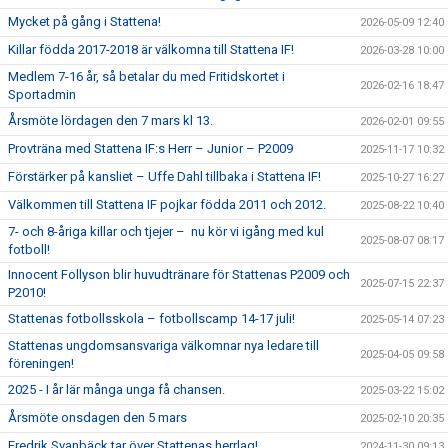
Mycket på gång i Stattena!
2026-05-09 12:40
Killar födda 2017-2018 är välkomna till Stattena IF!
2026-03-28 10:00
Medlem 7-16 år, så betalar du med Fritidskortet i
2026-02-16 18:47
Sportadmin
Årsmöte lördagen den 7 mars kl 13.
2026-02-01 09:55
Provträna med Stattena IF:s Herr – Junior – P2009
2025-11-17 10:32
Förstärker på kansliet – Uffe Dahl tillbaka i Stattena IF!
2025-10-27 16:27
Välkommen till Stattena IF pojkar födda 2011 och 2012.
2025-08-22 10:40
7- och 8-åriga killar och tjejer – nu kör vi igång med kul
2025-08-07 08:17
fotboll!
Innocent Follyson blir huvudtränare för Stattenas P2009 och
2025-07-15 22:37
P2010!
Stattenas fotbollsskola – fotbollscamp 14-17 juli!
2025-05-14 07:23
Stattenas ungdomsansvariga välkomnar nya ledare till
2025-04-05 09:58
föreningen!
2025 - I år lär många unga få chansen.
2025-03-22 15:02
Årsmöte onsdagen den 5 mars
2025-02-10 20:35
Fredrik Svanbäck tar över Stattenas herrlag!
2024-11-30 09:13