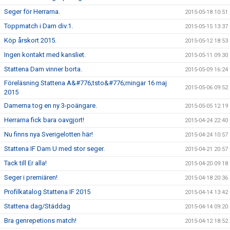
Seger för Herrarna.
2015-05-18 10:51
Toppmatch i Dam div.1.
2015-05-15 13:37
Köp årskort 2015.
2015-05-12 18:53
Ingen kontakt med kansliet.
2015-05-11 09:30
Stattena Dam vinner borta.
2015-05-09 16:24
Föreläsning Stattena A&#776;tsto&#776;rningar 16 maj
2015-05-06 09:52
2015
Damerna tog en ny 3-poängare.
2015-05-05 12:19
Herrarna fick bara oavgjort!
2015-04-24 22:40
Nu finns nya Sverigelotten här!
2015-04-24 10:57
Stattena IF Dam U med stor seger.
2015-04-21 20:57
Tack till Er alla!
2015-04-20 09:18
Seger i premiären!
2015-04-18 20:36
Profilkatalog Stattena IF 2015
2015-04-14 13:42
Stattena dag/Städdag
2015-04-14 09:20
Bra genrepetions match!
2015-04-12 18:52