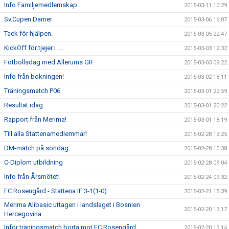
Info Familjemedlemskap.
2015-03-11 10:29
Sv.Cupen Damer
2015-03-06 16:07
Tack för hjälpen.
2015-03-05 22:47
KickOff för tjejer i ....
2015-03-03 12:32
Fotbollsdag med Allerums GIF
2015-03-03 09:22
Info från bokningen!
2015-03-02 18:11
Träningsmatch P06
2015-03-01 22:59
Resultat idag:
2015-03-01 20:22
Rapport från Merima!
2015-03-01 18:19
Till alla Stattenamedlemmar!
2015-02-28 13:25
DM-match på söndag.
2015-02-28 10:38
C-Diplom utbildning
2015-02-28 09:04
Info från Årsmötet!
2015-02-24 09:32
FC Rosengård - Stattena IF 3-1(1-0)
2015-02-21 15:39
Merima Alibasic uttagen i landslaget i Bosnien
2015-02-20 13:17
Hercegovina.
Inför träningsmatch borta mot FC Rosengård.
2015-02-20 13:14