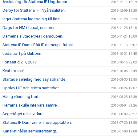
Avslutning för Stattena IF Ungdomar.
2016-12-11 16:19
Derby för Stattena IF i Nyårssaluten.
2016-12-09 11:20
Inget Stattena lag tog sig till final.
2016-11-28 09:59
Dags för HM i futsal, seniorer.
2016-11-23 13:15
Damerna slutade trea i damcupen.
2016-11-21 10:09
Stattena IF Dam i Råå IF damcup i futsal.
2016-11-15 09:07
Ledarträff på klubben.
2016-10-31 14:45
Fortsatt div. 7, 2017.
2016-10-15 22:02
Kval-frossa!!!
2016-10-05 09:49
Startade serielag med asylsökande.
2016-08-30 12:55
Upplev HIF och stötta samtidigt...
2016-08-24 12:07
Härlig vändning borta...
2016-08-23 15:30
Herrarna skulle inte vara sämre...
2016-08-04 21:26
Segertåget rullar vidare.
2016-08-02 23:27
Stattena IF Dam vinner i höstupptakten.
2016-07-30 16:50
Kansliet håller semesterstängt.
2016-07-08 12:00