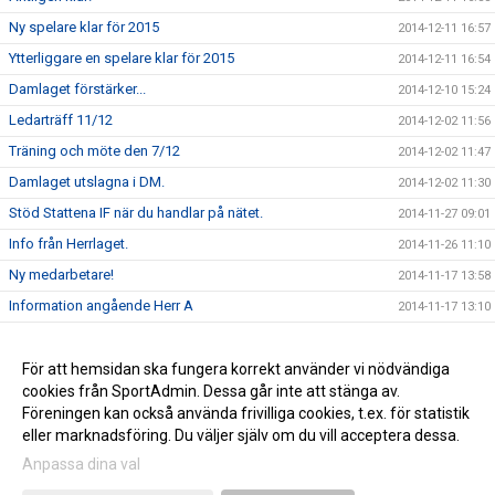
Ny spelare klar för 2015
2014-12-11 16:57
Ytterliggare en spelare klar för 2015
2014-12-11 16:54
Damlaget förstärker...
2014-12-10 15:24
Ledarträff 11/12
2014-12-02 11:56
Träning och möte den 7/12
2014-12-02 11:47
Damlaget utslagna i DM.
2014-12-02 11:30
Stöd Stattena IF när du handlar på nätet.
2014-11-27 09:01
Info från Herrlaget.
2014-11-26 11:10
Ny medarbetare!
2014-11-17 13:58
Information angående Herr A
2014-11-17 13:10
Tack för ert stöd
2014-11-17 13:00
Stöd Stattena IF:s ungdomar genom Svenska Spel
För att hemsidan ska fungera korrekt använder vi nödvändiga
2014-02-03 08:30
cookies från SportAdmin. Dessa går inte att stänga av.
Stattena IF på väg mot toppen
2014-01-01 08:54
Föreningen kan också använda frivilliga cookies, t.ex. för statistik
eller marknadsföring. Du väljer själv om du vill acceptera dessa.
Anpassa dina val
Cookie-inställningar
Gå till Webbversion