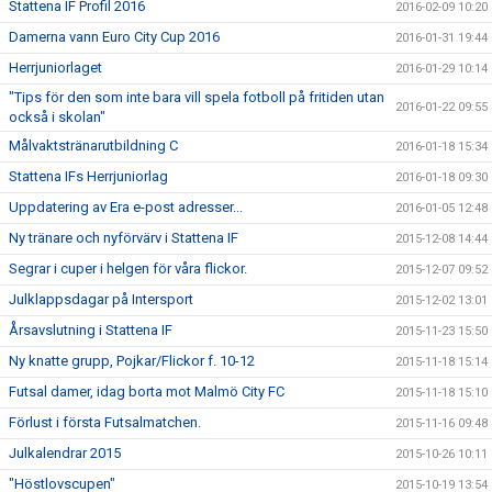
Stattena IF Profil 2016
2016-02-09 10:20
Damerna vann Euro City Cup 2016
2016-01-31 19:44
Herrjuniorlaget
2016-01-29 10:14
"Tips för den som inte bara vill spela fotboll på fritiden utan
2016-01-22 09:55
också i skolan"
Målvaktstränarutbildning C
2016-01-18 15:34
Stattena IFs Herrjuniorlag
2016-01-18 09:30
Uppdatering av Era e-post adresser...
2016-01-05 12:48
Ny tränare och nyförvärv i Stattena IF
2015-12-08 14:44
Segrar i cuper i helgen för våra flickor.
2015-12-07 09:52
Julklappsdagar på Intersport
2015-12-02 13:01
Årsavslutning i Stattena IF
2015-11-23 15:50
Ny knatte grupp, Pojkar/Flickor f. 10-12
2015-11-18 15:14
Futsal damer, idag borta mot Malmö City FC
2015-11-18 15:10
Förlust i första Futsalmatchen.
2015-11-16 09:48
Julkalendrar 2015
2015-10-26 10:11
"Höstlovscupen"
2015-10-19 13:54