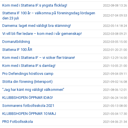
Kom med i Stattena IF:s yngsta flicklag!
2022-08-08 13:26
Stattena IF 100 år – välkomna på föreningsdag lördagen
2022-07-04 09:53
den 23 juli
Damerna: laget med väldigt bra stämning!
2022-05-14 18:24
Vi vill bli fler ledare – kom med i vår gemenskap!
2022-03-08 09:21
Domarutbildning
2022-03-05 15:00
Stattena IF 100 ÅR
2022-01-20 21:00
Kom med i Stattena IF – vi söker fler tränare!
2021-12-29 16:00
Kom med i Stattena IF:s damlag!
2021-10-05 21:00
Pro Defendings höstlovs camp
2021-09-04 09:11
Stötta din förening (Intersport)
2021-09-02 16:08
”Jag har känt mig väldigt välkommen”
2021-08-06 12:01
KLUBBSHOPEN ÖPPNAR IDAG!
2021-06-24 14:00
Sommarens fotbollsskola 2021
2021-05-13 08:00
KLUBBSHOPEN ÖPPNAR 10 MAJ
2021-05-04 17:30
PRO Fotbollsskola
2021-04-06 21:34