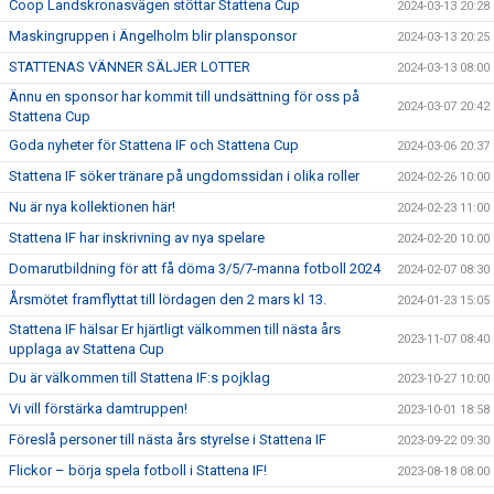
Coop Landskronasvägen stöttar Stattena Cup
2024-03-13 20:28
Maskingruppen i Ängelholm blir plansponsor
2024-03-13 20:25
STATTENAS VÄNNER SÄLJER LOTTER
2024-03-13 08:00
Ännu en sponsor har kommit till undsättning för oss på
2024-03-07 20:42
Stattena Cup
Goda nyheter för Stattena IF och Stattena Cup
2024-03-06 20:37
Stattena IF söker tränare på ungdomssidan i olika roller
2024-02-26 10:00
Nu är nya kollektionen här!
2024-02-23 11:00
Stattena IF har inskrivning av nya spelare
2024-02-20 10:00
Domarutbildning för att få döma 3/5/7-manna fotboll 2024
2024-02-07 08:30
Årsmötet framflyttat till lördagen den 2 mars kl 13.
2024-01-23 15:05
Stattena IF hälsar Er hjärtligt välkommen till nästa års
2023-11-07 08:40
upplaga av Stattena Cup
Du är välkommen till Stattena IF:s pojklag
2023-10-27 10:00
Vi vill förstärka damtruppen!
2023-10-01 18:58
Föreslå personer till nästa års styrelse i Stattena IF
2023-09-22 09:30
Flickor – börja spela fotboll i Stattena IF!
2023-08-18 08:00