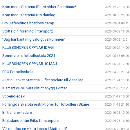
Kom med i Stattena IF – vi söker fler tränare!
2021-12-29 16:00
Kom med i Stattena IF:s damlag!
2021-10-05 21:00
Pro Defendings höstlovs camp
2021-09-04 09:11
Stötta din förening (Intersport)
2021-09-02 16:08
”Jag har känt mig väldigt välkommen”
2021-08-06 12:01
KLUBBSHOPEN ÖPPNAR IDAG!
2021-06-24 14:00
Sommarens fotbollsskola 2021
2021-05-13 08:00
KLUBBSHOPEN ÖPPNAR 10 MAJ
2021-05-04 17:30
PRO Fotbollsskola
2021-04-06 21:34
Just nu söker Stattena IF fler spelare till vissa lag
2021-01-24 11:00
Klart att du vill vara riktigt snygg i vinter!
2021-01-23 12:21
Stipendiedax!
2020-11-19 10:00
Förlängda skärpta restriktioner för fotbollen i Skåne
2020-11-18 21:30
Bli tränare/-ledare
2020-10-05 10:00
Erbjudande från Eriks fönsterputs!
2020-09-23 16:10
Vill du göra en viktig insats i Stattena IF
2020-05-20 09:03