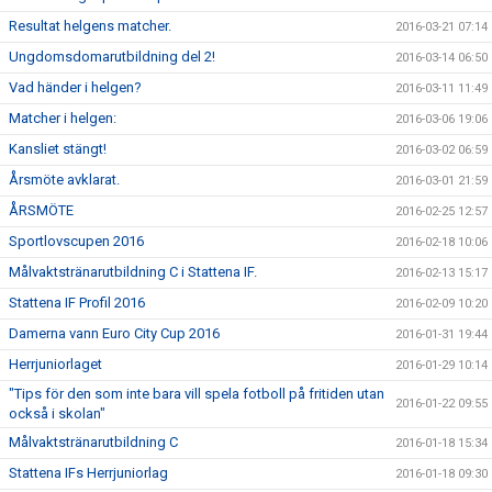
Resultat helgens matcher.
2016-03-21 07:14
Ungdomsdomarutbildning del 2!
2016-03-14 06:50
Vad händer i helgen?
2016-03-11 11:49
Matcher i helgen:
2016-03-06 19:06
Kansliet stängt!
2016-03-02 06:59
Årsmöte avklarat.
2016-03-01 21:59
ÅRSMÖTE
2016-02-25 12:57
Sportlovscupen 2016
2016-02-18 10:06
Målvaktstränarutbildning C i Stattena IF.
2016-02-13 15:17
Stattena IF Profil 2016
2016-02-09 10:20
Damerna vann Euro City Cup 2016
2016-01-31 19:44
Herrjuniorlaget
2016-01-29 10:14
"Tips för den som inte bara vill spela fotboll på fritiden utan
2016-01-22 09:55
också i skolan"
Målvaktstränarutbildning C
2016-01-18 15:34
Stattena IFs Herrjuniorlag
2016-01-18 09:30