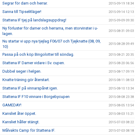
Segrar för dam och herrar.
2015-09-19 18:34
Sanna till Tipselitläger!
2015-09-14 12:13
Stattena IF tjej på landslagsuppdrag!
2015-09-09 09:30
Ny förluster för damer och herrarna, men storvinster i u-
2015-08-31 09:03
lagen.
Nu startar vi upp nya tjejlag F06/07 och Tjejknatte (08, 09,
2015-08-28 09:49
10)
Passa på och köp Bingolotter till söndag.
2015-08-21 20:35
Stattena IF Damer vidare i Sv. cupen.
2015-08-20 06:56
Dubbel seger i helgen.
2015-08-17 09:19
Knatte träning gör återstart.
2015-08-11 08:53
Stattena IF på vinnarspåret igen.
2015-08-10 13:34
Stattena IF F10 vinnare i Borgebycupen
2015-08-08 23:38
GAMEDAY!
2015-08-05 13:54
Kansliet åter öppet.
2015-08-03 15:21
Kansliet håller stängt.
2015-07-03 08:22
Målvakts Camp för Stattena IF.
2015-07-03 08:18