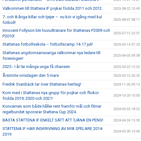
Välkommen till Stattena IF pojkar födda 2011 och 2012.
2025-08-22 10:40
7- och 8-åriga killar och tjejer – nu kör vi igång med kul
2025-08-07 08:17
fotboll!
Innocent Follyson blir huvudtränare för Stattenas P2009 och
2025-07-15 22:37
P2010!
Stattenas fotbollsskola – fotbollscamp 14-17 juli!
2025-05-14 07:23
Stattenas ungdomsansvariga välkomnar nya ledare till
2025-04-05 09:58
föreningen!
2025 - I år lär många unga få chansen.
2025-03-22 15:02
Årsmöte onsdagen den 5 mars
2025-02-10 20:35
Fredrik Svanbäck tar över Stattenas herrlag!
2024-11-30 09:13
Kom med i Stattenas nya grupp för pojkar och flickor
2024-10-20 10:00
födda 2019, 2020 och 2021!
Koncernen som både håller rent framför mål och filmar
2024-05-02 18:52
regelbundet sponsrar Stattena Cup 2024.
BÄSTA STATTENA IF ENKELT SÄTT ATT TJÄNA EN PENG!
2024-04-24 15:30
STATTENA IF HAR INSKRIVNING AV NYA SPELARE 2014-
2024-03-30 19:40
2019