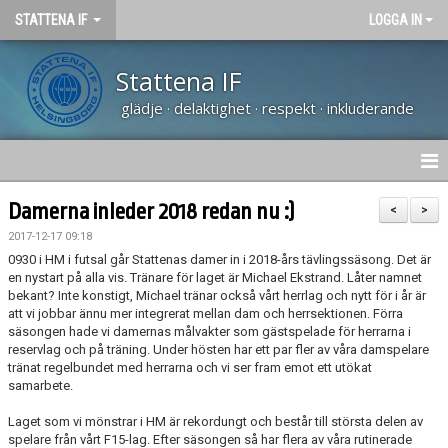
STATTENA IF
LOGGA IN
Stattena IF
glädje · delaktighet · respekt · inkluderande
HEM
Damerna inleder 2018 redan nu :)
<
>
2017-12-17 09:18
NYHETER
0930 i HM i futsal går Stattenas damer in i 2018-års tävlingssäsong. Det är
en nystart på alla vis. Tränare för laget är Michael Ekstrand. Låter namnet
TRÄNARUTBILDNING SVFF D
bekant? Inte konstigt, Michael tränar också vårt herrlag och nytt för i år är
att vi jobbar ännu mer integrerat mellan dam och herrsektionen. Förra
säsongen hade vi damernas målvakter som gästspelade för herrarna i
OM KLUBBEN
reservlag och på träning. Under hösten har ett par fler av våra damspelare
tränat regelbundet med herrarna och vi ser fram emot ett utökat
KALENDER
samarbete.
Laget som vi mönstrar i HM är rekordungt och består till största delen av
VÅRA LAG
spelare från vårt F15-lag. Efter säsongen så har flera av våra rutinerade