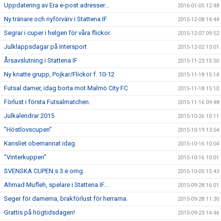
Uppdatering av Era e-post adresser...
2016-01-05 12:48
Ny tränare och nyförvärv i Stattena IF
2015-12-08 14:44
Segrar i cuper i helgen för våra flickor.
2015-12-07 09:52
Julklappsdagar på Intersport
2015-12-02 13:01
Årsavslutning i Stattena IF
2015-11-23 15:50
Ny knatte grupp, Pojkar/Flickor f. 10-12
2015-11-18 15:14
Futsal damer, idag borta mot Malmö City FC
2015-11-18 15:10
Förlust i första Futsalmatchen.
2015-11-16 09:48
Julkalendrar 2015
2015-10-26 10:11
"Höstlovscupen"
2015-10-19 13:54
Kansliet obemannat idag.
2015-10-16 10:04
"Vinterkuppen"
2015-10-16 10:01
SVENSKA CUPEN:s 3:e omg.
2015-10-05 15:43
Ahmad Mufleh, spelare i Stattena IF...
2015-09-28 16:01
Seger för damerna, brakförlust för herrarna.
2015-09-28 11:30
Grattis på högtidsdagen!
2015-09-23 14:46