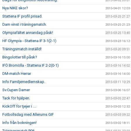
2015-04-02 09:01
Nya NIKE skor?
2015-04-01 12:03
Stattena IF profil prisad.
2015-03-25 21:27
Dam vinst i träningsmatch.
2015-03-25 21:23
Olympiafältet annandag påsk!
2015-03-25 13:40
HF Olympia - Stattena IF 3-1(2-1)
2015-03-23 16:12
Träningsmatch inställd!
2015-03-20 09:51
Bingolotter till påsk?
2015-03-16 15:00
IFÖ Bromölla - Stattena IF 2-2(0-1)
2015-03-16 14:02
DM-match Herrar
2015-03-16 14:00
Info Familjemedlemskap.
2015-03-11 10:29
Sv.Cupen Damer
2015-03-06 16:07
Tack för hjälpen.
2015-03-05 22:47
KickOff för tjejer i ....
2015-03-03 12:32
Fotbollsdag med Allerums GIF
2015-03-03 09:22
Info från bokningen!
2015-03-02 18:11
Träningsmatch P06