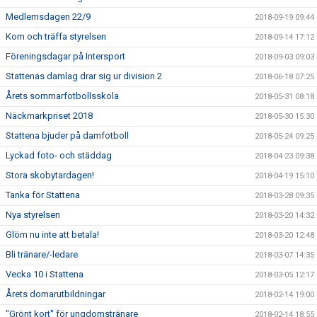
Medlemsdagen 22/9
2018-09-19 09:44
Kom och träffa styrelsen
2018-09-14 17:12
Föreningsdagar på Intersport
2018-09-03 09:03
Stattenas damlag drar sig ur division 2
2018-06-18 07:25
Årets sommarfotbollsskola
2018-05-31 08:18
Näckmarkpriset 2018
2018-05-30 15:30
Stattena bjuder på damfotboll
2018-05-24 09:25
Lyckad foto- och städdag
2018-04-23 09:38
Stora skobytardagen!
2018-04-19 15:10
Tanka för Stattena
2018-03-28 09:35
Nya styrelsen
2018-03-20 14:32
Glöm nu inte att betala!
2018-03-20 12:48
Bli tränare/-ledare
2018-03-07 14:35
Vecka 10 i Stattena
2018-03-05 12:17
Årets domarutbildningar
2018-02-14 19:00
"Grönt kort" för ungdomstränare
2018-02-14 18:55