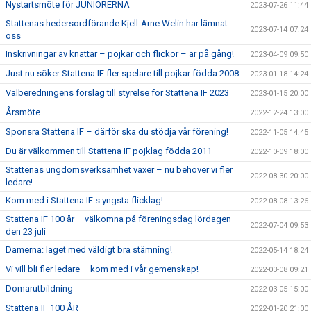
Nystartsmöte för JUNIORERNA
2023-07-26 11:44
Stattenas hedersordförande Kjell-Arne Welin har lämnat
2023-07-14 07:24
oss
Inskrivningar av knattar – pojkar och flickor – är på gång!
2023-04-09 09:50
Just nu söker Stattena IF fler spelare till pojkar födda 2008
2023-01-18 14:24
Valberedningens förslag till styrelse för Stattena IF 2023
2023-01-15 20:00
Årsmöte
2022-12-24 13:00
Sponsra Stattena IF – därför ska du stödja vår förening!
2022-11-05 14:45
Du är välkommen till Stattena IF pojklag födda 2011
2022-10-09 18:00
Stattenas ungdomsverksamhet växer – nu behöver vi fler
2022-08-30 20:00
ledare!
Kom med i Stattena IF:s yngsta flicklag!
2022-08-08 13:26
Stattena IF 100 år – välkomna på föreningsdag lördagen
2022-07-04 09:53
den 23 juli
Damerna: laget med väldigt bra stämning!
2022-05-14 18:24
Vi vill bli fler ledare – kom med i vår gemenskap!
2022-03-08 09:21
Domarutbildning
2022-03-05 15:00
Stattena IF 100 ÅR
2022-01-20 21:00