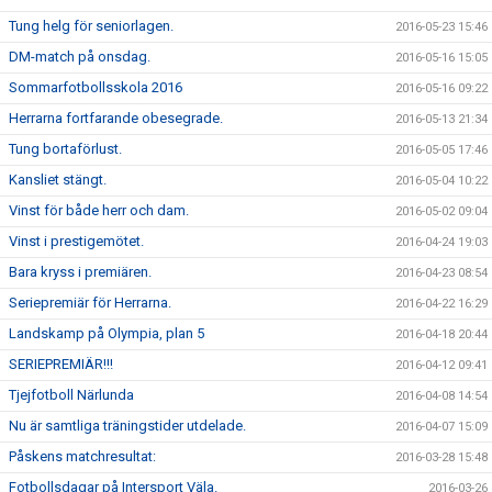
Tung helg för seniorlagen.
2016-05-23 15:46
DM-match på onsdag.
2016-05-16 15:05
Sommarfotbollsskola 2016
2016-05-16 09:22
Herrarna fortfarande obesegrade.
2016-05-13 21:34
Tung bortaförlust.
2016-05-05 17:46
Kansliet stängt.
2016-05-04 10:22
Vinst för både herr och dam.
2016-05-02 09:04
Vinst i prestigemötet.
2016-04-24 19:03
Bara kryss i premiären.
2016-04-23 08:54
Seriepremiär för Herrarna.
2016-04-22 16:29
Landskamp på Olympia, plan 5
2016-04-18 20:44
SERIEPREMIÄR!!!
2016-04-12 09:41
Tjejfotboll Närlunda
2016-04-08 14:54
Nu är samtliga träningstider utdelade.
2016-04-07 15:09
Påskens matchresultat:
2016-03-28 15:48
Fotbollsdagar på Intersport Väla.
2016-03-26