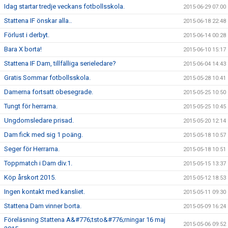
Idag startar tredje veckans fotbollsskola.
2015-06-29 07:00
Stattena IF önskar alla..
2015-06-18 22:48
Förlust i derbyt.
2015-06-14 00:28
Bara X borta!
2015-06-10 15:17
Stattena IF Dam, tillfälliga serieledare?
2015-06-04 14:43
Gratis Sommar fotbollsskola.
2015-05-28 10:41
Damerna fortsatt obesegrade.
2015-05-25 10:50
Tungt för herrarna.
2015-05-25 10:45
Ungdomsledare prisad.
2015-05-20 12:14
Dam fick med sig 1 poäng.
2015-05-18 10:57
Seger för Herrarna.
2015-05-18 10:51
Toppmatch i Dam div.1.
2015-05-15 13:37
Köp årskort 2015.
2015-05-12 18:53
Ingen kontakt med kansliet.
2015-05-11 09:30
Stattena Dam vinner borta.
2015-05-09 16:24
Föreläsning Stattena A&#776;tsto&#776;rningar 16 maj
2015-05-06 09:52