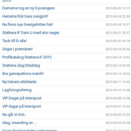
2015
Damerna tog en ny 3-poängare.
2015-05-05 12:19
Herrarna fick bara oavgjort!
2015-04-24 22:40
Nu finns nya Sverigelotten här!
2015-04-24 10:57
Stattena IF Dam U med stor seger.
2015-04-21 20:57
Tack till Er alla!
2015-04-20 09:18
Seger i premiären!
2015-04-18 20:36
Profilkatalog Stattena IF 2015
2015-04-14 13:42
Stattena dag/Städdag
2015-04-14 09:20
Bra genrepetions match!
2015-04-12 18:52
Ny tränare utbildade.
2015-04-11 15:45
Lagfotografering
2015-04-10 16:48
VIP-Dagar på Intersport.
2015-04-08 15:38
VIP dagar på Intersport
2015-04-07 10:54
Nu går vi mot...
2015-04-02 14:35
Idag, insamling av ....
2015-04-02 09:08
Dags för bingolotto redovisning.