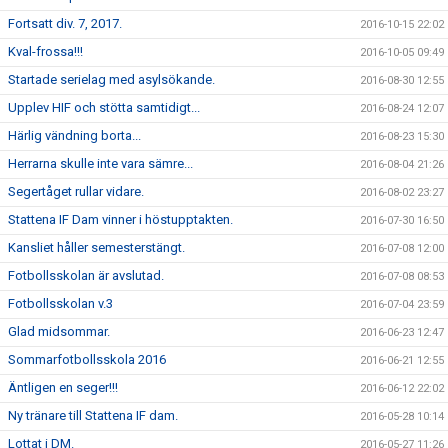
Fortsatt div. 7, 2017.
2016-10-15 22:02
Kval-frossa!!!
2016-10-05 09:49
Startade serielag med asylsökande.
2016-08-30 12:55
Upplev HIF och stötta samtidigt...
2016-08-24 12:07
Härlig vändning borta...
2016-08-23 15:30
Herrarna skulle inte vara sämre...
2016-08-04 21:26
Segertåget rullar vidare.
2016-08-02 23:27
Stattena IF Dam vinner i höstupptakten.
2016-07-30 16:50
Kansliet håller semesterstängt.
2016-07-08 12:00
Fotbollsskolan är avslutad.
2016-07-08 08:53
Fotbollsskolan v.3
2016-07-04 23:59
Glad midsommar.
2016-06-23 12:47
Sommarfotbollsskola 2016
2016-06-21 12:55
Äntligen en seger!!!
2016-06-12 22:02
Ny tränare till Stattena IF dam.
2016-05-28 10:14
Lottat i DM.
2016-05-27 11:26