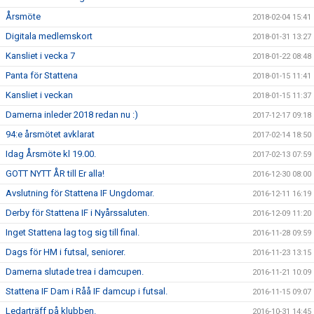
Årsmöte
2018-02-04 15:41
Digitala medlemskort
2018-01-31 13:27
Kansliet i vecka 7
2018-01-22 08:48
Panta för Stattena
2018-01-15 11:41
Kansliet i veckan
2018-01-15 11:37
Damerna inleder 2018 redan nu :)
2017-12-17 09:18
94:e årsmötet avklarat
2017-02-14 18:50
Idag Årsmöte kl 19.00.
2017-02-13 07:59
GOTT NYTT ÅR till Er alla!
2016-12-30 08:00
Avslutning för Stattena IF Ungdomar.
2016-12-11 16:19
Derby för Stattena IF i Nyårssaluten.
2016-12-09 11:20
Inget Stattena lag tog sig till final.
2016-11-28 09:59
Dags för HM i futsal, seniorer.
2016-11-23 13:15
Damerna slutade trea i damcupen.
2016-11-21 10:09
Stattena IF Dam i Råå IF damcup i futsal.
2016-11-15 09:07
Ledarträff på klubben.
2016-10-31 14:45