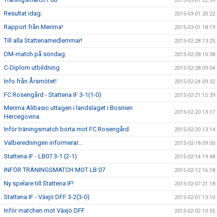
2015-03-01 22:59
Resultat idag:
2015-03-01 20:22
Rapport från Merima!
2015-03-01 18:19
Till alla Stattenamedlemmar!
2015-02-28 13:25
DM-match på söndag.
2015-02-28 10:38
C-Diplom utbildning
2015-02-28 09:04
Info från Årsmötet!
2015-02-24 09:32
FC Rosengård - Stattena IF 3-1(1-0)
2015-02-21 15:39
Merima Alibasic uttagen i landslaget i Bosnien
2015-02-20 13:17
Hercegovina.
Inför träningsmatch borta mot FC Rosengård.
2015-02-20 13:14
Valberedningen informerar...
2015-02-18 09:00
Stattena IF - LB07 3-1 (2-1)
2015-02-14 19:48
INFÖR TRÄNINGSMATCH MOT LB 07
2015-02-12 16:18
Ny spelare till Stattena IF!
2015-02-07 21:18
Stattena IF - Växjö DFF 3-2(3-0)
2015-02-07 13:10
Inför matchen mot Växjö DFF
2015-02-02 10:55