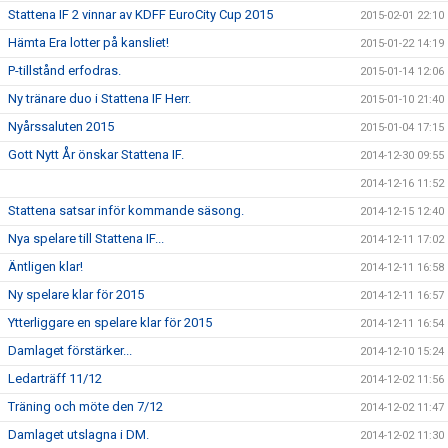
Stattena IF 2 vinnar av KDFF EuroCity Cup 2015
2015-02-01 22:10
Hämta Era lotter på kansliet!
2015-01-22 14:19
P-tillstånd erfodras.
2015-01-14 12:06
Ny tränare duo i Stattena IF Herr.
2015-01-10 21:40
Nyårssaluten 2015
2015-01-04 17:15
Gott Nytt År önskar Stattena IF.
2014-12-30 09:55
2014-12-16 11:52
Stattena satsar inför kommande säsong.
2014-12-15 12:40
Nya spelare till Stattena IF...
2014-12-11 17:02
Äntligen klar!
2014-12-11 16:58
Ny spelare klar för 2015
2014-12-11 16:57
Ytterliggare en spelare klar för 2015
2014-12-11 16:54
Damlaget förstärker...
2014-12-10 15:24
Ledarträff 11/12
2014-12-02 11:56
Träning och möte den 7/12
2014-12-02 11:47
Damlaget utslagna i DM.
2014-12-02 11:30