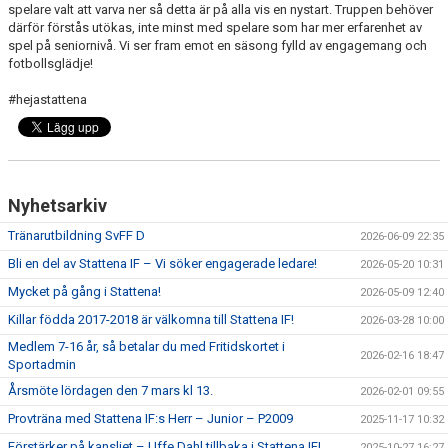
spelare valt att varva ner så detta är på alla vis en nystart. Truppen behöver
SPONSORER
därför förstås utökas, inte minst med spelare som har mer erfarenhet av
spel på seniornivå. Vi ser fram emot en säsong fylld av engagemang och
DOMARE, MATCHER.
fotbollsglädje!
#hejastattena
AVGIFTER
FÖRENINGSSHOP
KONTAKT
Nyhetsarkiv
STATTENA CUP
Tränarutbildning SvFF D
2026-06-09 22:35
Bli en del av Stattena IF – Vi söker engagerade ledare!
2026-05-20 10:31
INTRESSEANMÄLAN SOM TRÄNARE/LEDARE
Mycket på gång i Stattena!
2026-05-09 12:40
INTRESSEANMÄLAN MEDLEM/SPELARE
Killar födda 2017-2018 är välkomna till Stattena IF!
2026-03-28 10:00
Medlem 7-16 år, så betalar du med Fritidskortet i
2026-02-16 18:47
Sportadmin
Årsmöte lördagen den 7 mars kl 13.
2026-02-01 09:55
Provträna med Stattena IF:s Herr – Junior – P2009
2025-11-17 10:32
Förstärker på kansliet – Uffe Dahl tillbaka i Stattena IF!
2025-10-27 16:27