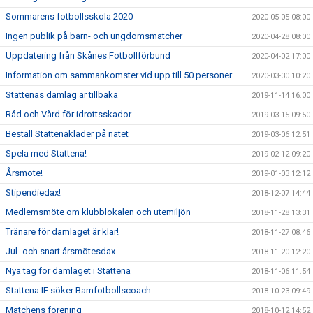
Sommarens fotbollsskola 2020
2020-05-05 08:00
Ingen publik på barn- och ungdomsmatcher
2020-04-28 08:00
Uppdatering från Skånes Fotbollförbund
2020-04-02 17:00
Information om sammankomster vid upp till 50 personer
2020-03-30 10:20
Stattenas damlag är tillbaka
2019-11-14 16:00
Råd och Vård för idrottsskador
2019-03-15 09:50
Beställ Stattenakläder på nätet
2019-03-06 12:51
Spela med Stattena!
2019-02-12 09:20
Årsmöte!
2019-01-03 12:12
Stipendiedax!
2018-12-07 14:44
Medlemsmöte om klubblokalen och utemiljön
2018-11-28 13:31
Tränare för damlaget är klar!
2018-11-27 08:46
Jul- och snart årsmötesdax
2018-11-20 12:20
Nya tag för damlaget i Stattena
2018-11-06 11:54
Stattena IF söker Barnfotbollscoach
2018-10-23 09:49
Matchens förening
2018-10-12 14:52