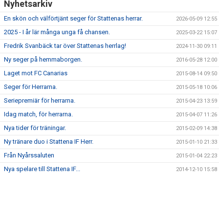
Nyhetsarkiv
KONTAKT
En skön och välförtjänt seger för Stattenas herrar.
2026-05-09 12:55
MATCHER
2025 - I år lär många unga få chansen.
2025-03-22 15:07
Fredrik Svanbäck tar över Stattenas herrlag!
2024-11-30 09:11
Ny seger på hemmaborgen.
2016-05-28 12:00
Laget mot FC Canarias
2015-08-14 09:50
Seger för Herrarna.
2015-05-18 10:06
Seriepremiär för herrarna.
2015-04-23 13:59
Idag match, för herrarna.
2015-04-07 11:26
Nya tider för träningar.
2015-02-09 14:38
Ny tränare duo i Stattena IF Herr.
2015-01-10 21:33
Från Nyårssaluten
2015-01-04 22:23
Nya spelare till Stattena IF...
2014-12-10 15:58