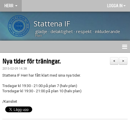
HERR
LOGGA IN
Stattena IF
glädje · delaktighet · respekt · inkluderande
Herr
NYHETER
Nya tider för träningar.
<
>
2015-02-09 14:38
HEM
Stattena IF Herr har fått klart med sina nya tider.
KALENDER
Tisdagar kl 19:30 - 21:00 på plan 7 (halv plan)
Torsdagar kl 19:30 - 21:00 på plan 10 (halv plan)
TRUPPEN
/Kansliet
BILDGALLERI
DOKUMENT