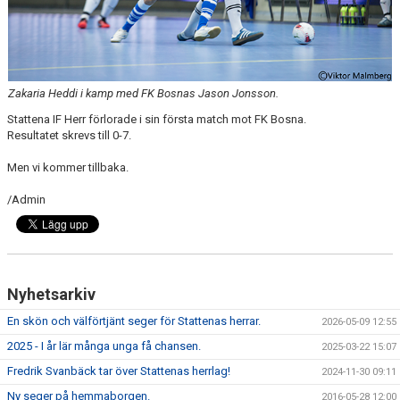
KONTAKT
MATCHER
Zakaria Heddi i kamp med FK Bosnas Jason Jonsson.
Stattena IF Herr förlorade i sin första match mot FK Bosna.
Resultatet skrevs till 0-7.
Men vi kommer tillbaka.
/Admin
Nyhetsarkiv
En skön och välförtjänt seger för Stattenas herrar.
2026-05-09 12:55
2025 - I år lär många unga få chansen.
2025-03-22 15:07
Fredrik Svanbäck tar över Stattenas herrlag!
2024-11-30 09:11
Ny seger på hemmaborgen.
2016-05-28 12:00