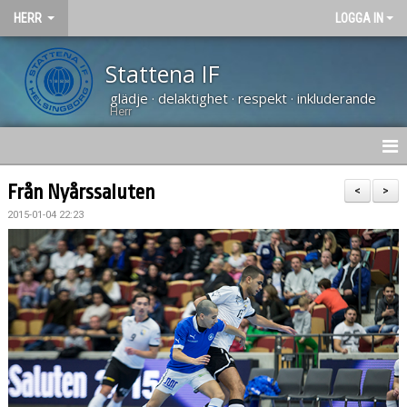
HERR
LOGGA IN
Stattena IF
glädje · delaktighet · respekt · inkluderande
Herr
NYHETER
Från Nyårssaluten
<
>
2015-01-04 22:23
HEM
KALENDER
TRUPPEN
BILDGALLERI
DOKUMENT