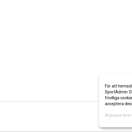
För att hemsid
SportAdmin. De
frivilliga cooki
acceptera des
Anpassa dina 