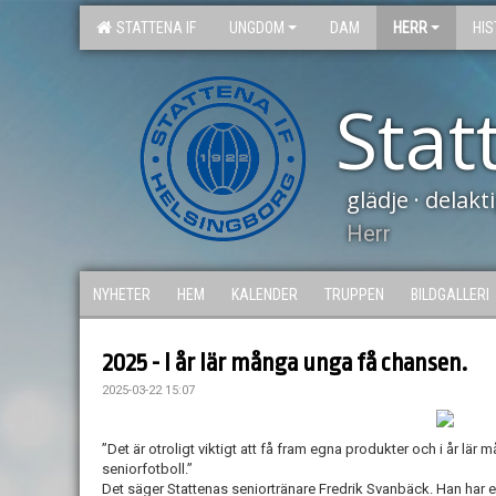
STATTENA IF
UNGDOM
DAM
HERR
HIS
Stat
glädje · delak
Herr
NYHETER
HEM
KALENDER
TRUPPEN
BILDGALLERI
2025 - I år lär många unga få chansen.
2025-03-22 15:07
”Det är otroligt viktigt att få fram egna produkter och i år lä
seniorfotboll.”
Det säger Stattenas seniortränare Fredrik Svanbäck. Han har e