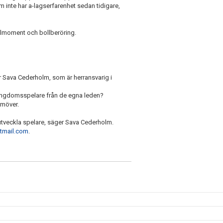
m inte har a-lagserfarenhet sedan tidigare,
pelmoment och bollberöring.
er Sava Cederholm, som är herransvarig i
 ungdomsspelare från de egna leden?
ramöver.
 utveckla spelare, säger Sava Cederholm.
tmail.com
.