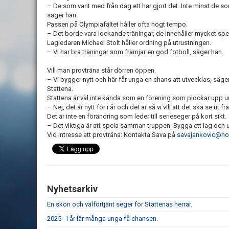
– De som varit med från dag ett har gjort det. Inte minst de so
säger han.
Passen på Olympiafältet håller ofta högt tempo.
– Det borde vara lockande träningar, de innehåller mycket s
Lagledaren Michael Stolt håller ordning på utrustningen.
– Vi har bra träningar som främjar en god fotboll, säger han.
Vill man provträna står dörren öppen.
– Vi bygger nytt och här får unga en chans att utvecklas, säg
Stattena.
Stattena är väl inte kända som en förening som plockar upp
– Nej, det är nytt för i år och det är så vi vill att det ska se ut f
Det är inte en förändring som leder till serieseger på kort sikt.
– Det viktiga är att spela samman truppen. Bygga ett lag och
Vid intresse att provträna: Kontakta Sava på
savajankovic@ho
Nyhetsarkiv
En skön och välförtjänt seger för Stattenas herrar.
2025 - I år lär många unga få chansen.