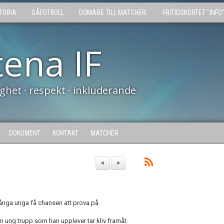
TORIA
GÅFOTBOLL
DOMARE TILL MATCHER.
FRITIDSKORTET "INFO
tena IF
tighet · respekt · inkluderande
DOKUMENT
KONTAKT
MATCHER
<
>
r många unga få chansen att prova på
n ung trupp som han upplever tar kliv framåt.