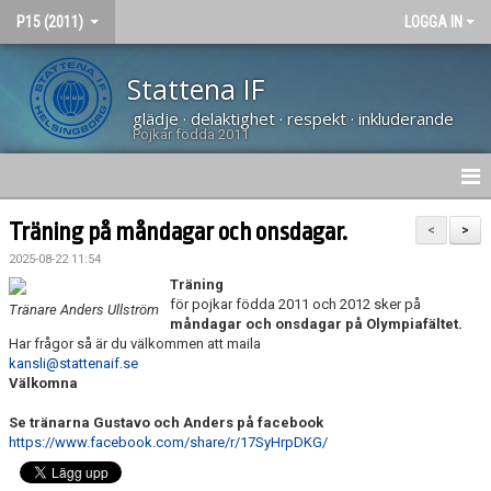
P15 (2011)
LOGGA IN
Stattena IF
glädje · delaktighet · respekt · inkluderande
Pojkar födda 2011
HEM
Träning på måndagar och onsdagar.
<
>
2025-08-22 11:54
NYHETER
Träning
för pojkar födda 2011 och 2012 sker på
Tränare Anders Ullström
KALENDER
måndagar och onsdagar på
Olympiafältet.
Har frågor så är du välkommen att maila
MATCHER
kansli@stattenaif.se
Välkomna
BILDGALLERI
Se tränarna Gustavo och Anders på facebook
https://www.facebook.com/share/r/17SyHrpDKG/
DOKUMENT