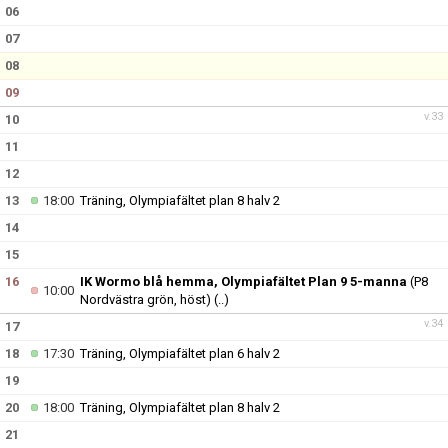
DOKUMENT
06
07
KONTAKT
08
09
v.33
10
11
12
13
18:00
Träning, Olympiafältet plan 8 halv 2
14
15
16
IK Wormo blå hemma, Olympiafältet Plan 9 5-manna
(P8
10:00
Nordvästra grön, höst)
(..)
v.34
17
18
17:30
Träning, Olympiafältet plan 6 halv 2
19
20
18:00
Träning, Olympiafältet plan 8 halv 2
21