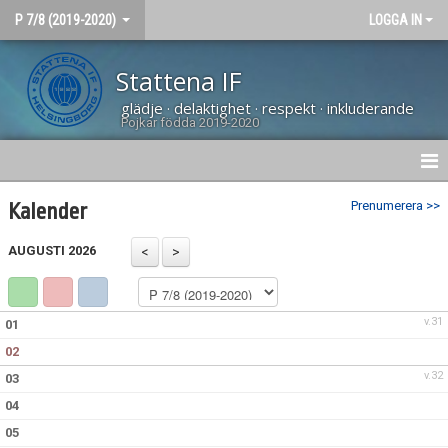
P 7/8 (2019-2020)
LOGGA IN
Stattena IF
glädje · delaktighet · respekt · inkluderande
Pojkar födda 2019-2020
HEM
Prenumerera >>
Kalender
NYHETER
AUGUSTI 2026
KALENDER
v.31
01
MATCHER
02
TRUPPEN
v.32
03
04
BILDGALLERI
05