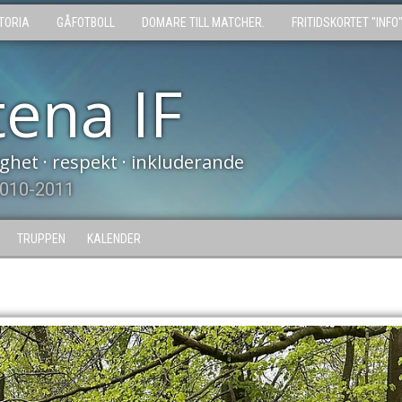
TORIA
GÅFOTBOLL
DOMARE TILL MATCHER.
FRITIDSKORTET "INFO
tena IF
tighet · respekt · inkluderande
2010-2011
TRUPPEN
KALENDER