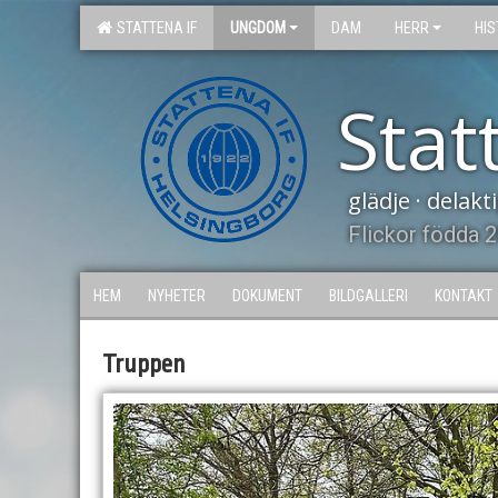
STATTENA IF
UNGDOM
DAM
HERR
HIS
Stat
glädje · delak
Flickor födda 
HEM
NYHETER
DOKUMENT
BILDGALLERI
KONTAKT
Truppen