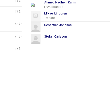
15 år
Ahmed Nadhem Karim
Huvudtränare
17 år
Mikael Lindgren
Tränare
16 år
Sebastian Jönsson
Stefan Carlsson
15 år
15 år