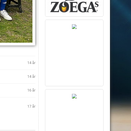
14 år
14 år
16 år
17 år