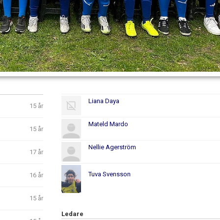
Liana Daya
15 år
Mateld Mardo
15 år
Nellie Agerström
17 år
Tuva Svensson
16 år
15 år
Ledare